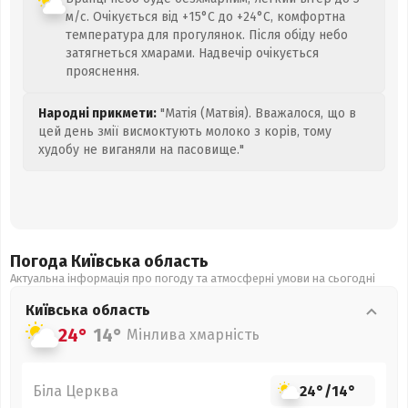
м/с. Очікується від +15°C до +24°C, комфортна
температура для прогулянок. Після обіду небо
затягнеться хмарами. Надвечір очікується
прояснення.
Народні прикмети:
"Матія (Матвія). Вважалося, що в
цей день змії висмоктують молоко з корів, тому
худобу не виганяли на пасовище."
Погода Київська
область
Актуальна інформація про погоду та атмосферні умови на сьогодні
Київська
область
24°
14°
Мінлива хмарність
Біла Церква
24°
/
14°