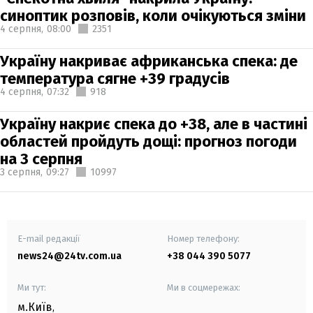
синоптик розповів, коли очікуються зміни
4 серпня,
08:00
2351
Україну накриває африканська спека: де
температура сягне +39 градусів
4 серпня,
07:32
918
Україну накриє спека до +38, але в частині
областей пройдуть дощі: прогноз погоди
на 3 серпня
3 серпня,
09:27
10997
E-mail редакції
Номер телефону:
news24@24tv.com.ua
+38 044 390 5077
Ми тут:
Ми в соцмережах:
м.Київ
,