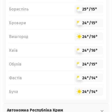
Бориспіль
25°
/
15°
Бровари
24°
/
15°
Вишгород
24°
/
16°
Київ
24°
/
16°
Обухів
24°
/
15°
Фастів
24°
/
14°
Буча
24°
/
14°
Автономна Республіка Крим