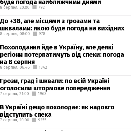
буде погода найближчими днями
8 серпня,
20:00
792
До +38, але місцями з грозами та
шквалами: якою буде погода на вихідних
8 серпня,
08:00
978
Похолодання йде в Україну, але деякі
регіони потерпатимуть від спеки: погода
на 8 серпня
8 серпня,
06:46
1342
Грози, град і шквали: по всій Україні
оголосили штормове попередження
7 серпня,
21:00
1963
В Україні дещо похолодає: як надовго
відступить спека
7 серпня,
20:00
9355