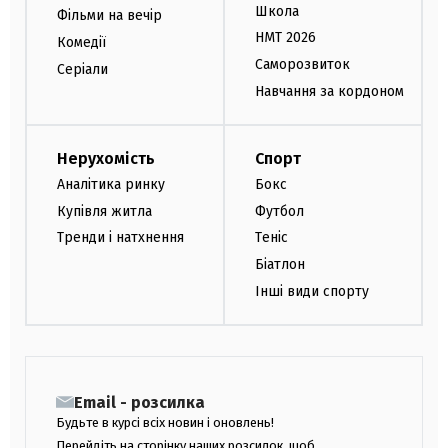
Школа
Фільми на вечір
НМТ 2026
Комедії
Саморозвиток
Серіали
Навчання за кордоном
Нерухомість
Спорт
Аналітика ринку
Бокс
Купівля житла
Футбол
Тренди і натхнення
Теніс
Біатлон
Інші види спорту
Email - розсилка
Будьте в курсі всіх новин і оновлень!
Перейдіть на сторінку наших розсилок, щоб