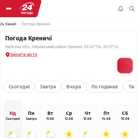
24 Канал
Погода Креничі
Погода Креничі
Київська обл., Обухівський район, Креничі, 50.24°Пн, 30.51°Сх
Змінити місто
Сьогодні
Завтра
Вчора
По годинах
Тиж
Нд
Пн
Вт
Ср
Чт
Пт
Сб
Сьогодні
Завтра
11.08
12.08
13.08
14.08
15.08