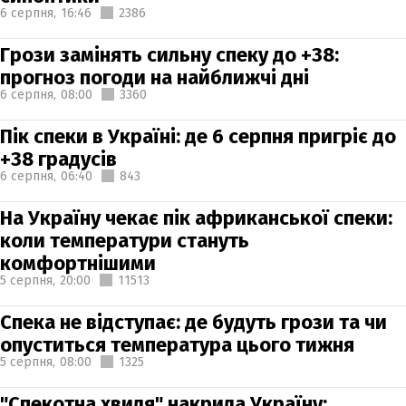
6 серпня,
16:46
2386
Грози замінять сильну спеку до +38:
прогноз погоди на найближчі дні
6 серпня,
08:00
3360
Пік спеки в Україні: де 6 серпня пригріє до
+38 градусів
6 серпня,
06:40
843
На Україну чекає пік африканської спеки:
коли температури стануть
комфортнішими
5 серпня,
20:00
11513
Спека не відступає: де будуть грози та чи
опуститься температура цього тижня
5 серпня,
08:00
1325
"Спекотна хвиля" накрила Україну: