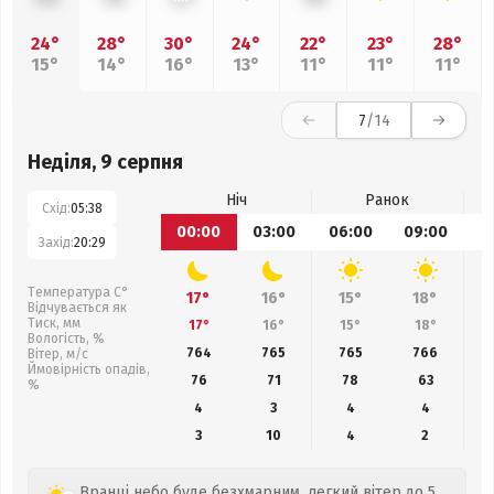
24°
28°
30°
24°
22°
23°
28°
15°
14°
16°
13°
11°
11°
11°
7
/14
Неділя, 9 серпня
Ніч
Ранок
Схід:
05:38
00:00
03:00
06:00
09:00
1
Захід:
20:29
Температура С°
17°
16°
15°
18°
Відчувається як
Тиск, мм
17°
16°
15°
18°
Вологість, %
764
765
765
766
Вітер, м/с
Ймовірність опадів,
76
71
78
63
%
4
3
4
4
3
10
4
2
Вранці небо буде безхмарним, легкий вітер до 5