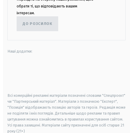
обрати ті, що відповідають вашим
інтересам.
ДО РОЗСИЛОК
Наші додатки:
android
apple
smart tv
samsung smart tv
Всі комерційні рекламні матеріали позначені словами "Спецпроєкт"
чи "Партнерський матеріал". Матеріали з позначкою "Експерт",
"Позиція" відображають позицію авторів та героїв. Редакція може
не поділяти їхніх поглядів. Детальніше щодо реклами та правил
цитування можна ознайомитись в правилах користування сайтом.
Усі права захищені.
Матеріали сайту призначені для осіб старше
21
року (21+)