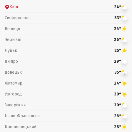
Київ
24°
Сімферополь
33°
Вінниця
24°
Чернівці
26°
Луцьк
25°
Дніпро
29°
Донецьк
35°
Житомир
24°
Ужгород
30°
Запоріжжя
30°
Івано-Франківськ
26°
Кропивницький
28°