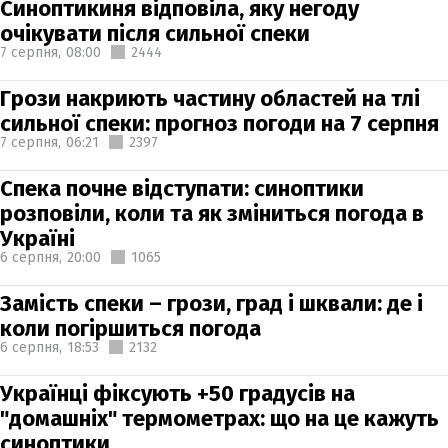
Синоптикиня відповіла, яку негоду
очікувати після сильної спеки
7 серпня,
08:00
2444
Грози накриють частину областей на тлі
сильної спеки: прогноз погоди на 7 серпня
7 серпня,
06:21
2397
Спека почне відступати: синоптики
розповіли, коли та як зміниться погода в
Україні
6 серпня,
20:00
1065
Замість спеки – грози, град і шквали: де і
коли погіршиться погода
6 серпня,
18:53
2132
Українці фіксують +50 градусів на
"домашніх" термометрах: що на це кажуть
синоптики