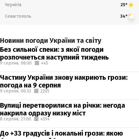
Чернігів
25°
Севастополь
34°
Новини погоди України та світу
Без сильної спеки: з якої погоди
розпочнеться наступний тиждень
9 серпня,
08:00
445
Частину України знову накриють грози:
погода на 9 серпня
9 серпня,
06:33
2205
Вулиці перетворилися на річки: негода
накрила одразу низку міст
8 серпня,
21:00
4554
До +33 градусів і локальні грози: якою