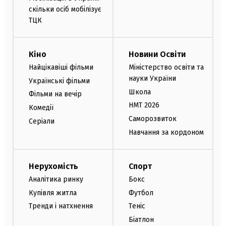
скільки осіб мобілізує
ТЦК
Кіно
Новини Освіти
Найцікавіші фільми
Міністерство освіти та
науки України
Українські фільми
Школа
Фільми на вечір
НМТ 2026
Комедії
Саморозвиток
Серіали
Навчання за кордоном
Нерухомість
Спорт
Аналітика ринку
Бокс
Купівля житла
Футбол
Тренди і натхнення
Теніс
Біатлон