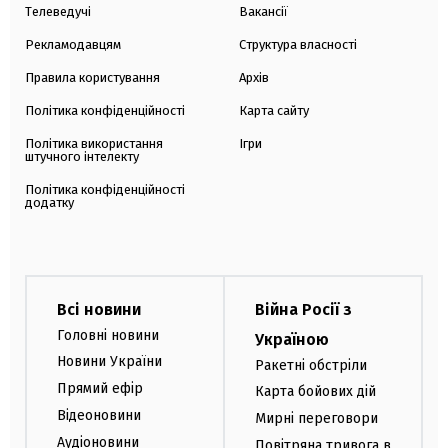
Телеведучі
Вакансії
Рекламодавцям
Структура власності
Правила користування
Архів
Політика конфіденційності
Карта сайту
Політика використання
Ігри
штучного інтелекту
Політика конфіденційності
додатку
Всі новини
Війна Росії з
Головні новини
Україною
Новини України
Ракетні обстріли
Прямий ефір
Карта бойових дій
Відеоновини
Мирні переговори
Аудіоновини
Повітряна тривога в