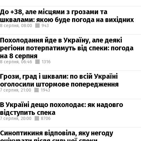
До +38, але місцями з грозами та
шквалами: якою буде погода на вихідних
8 серпня,
08:00
943
Похолодання йде в Україну, але деякі
регіони потерпатимуть від спеки: погода
на 8 серпня
8 серпня,
06:46
1316
Грози, град і шквали: по всій Україні
оголосили штормове попередження
7 серпня,
21:00
1943
В Україні дещо похолодає: як надовго
відступить спека
7 серпня,
20:00
8706
Синоптикиня відповіла, яку негоду
очікувати після сильної спеки