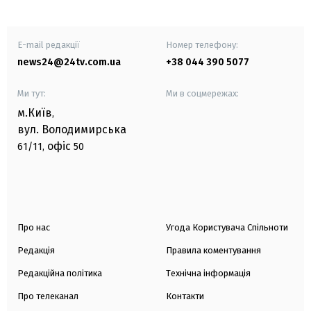
E-mail редакції
Номер телефону:
news24@24tv.com.ua
+38 044 390 5077
Ми тут:
Ми в соцмережах:
м.Київ
,
вул. Володимирська
офіс
61/11,
50
Про нас
Угода Користувача Спільноти
Редакція
Правила коментування
Редакційна політика
Технічна інформація
Про телеканал
Контакти