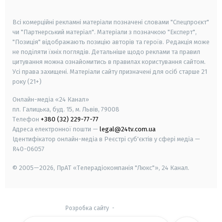
smart tv
samsung smart tv
Всі комерційні рекламні матеріали позначені словами "Спецпроєкт"
чи "Партнерський матеріал". Матеріали з позначкою "Експерт",
"Позиція" відображають позицію авторів та героїв. Редакція може
не поділяти їхніх поглядів. Детальніше щодо реклами та правил
цитування можна ознайомитись в правилах користування сайтом.
Усі права захищені.
Матеріали сайту призначені для осіб старше
21
року (21+)
Онлайн-медіа «24 Канал»
пл. Галицька, буд. 15, м. Львів, 79008
Телефон
+380 (32) 229-77-77
Адреса електронної пошти —
legal@24tv.com.ua
Ідентифікатор онлайн-медіа в Реєстрі суб'єктів у сфері медіа —
R40-06057
© 2005—2026,
ПрАТ «Телерадіокомпанія "Люкс"», 24 Канал.
Розробка сайту
-