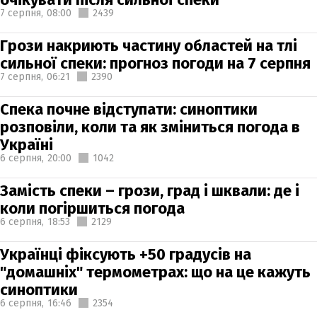
7 серпня,
08:00
2439
Грози накриють частину областей на тлі
сильної спеки: прогноз погоди на 7 серпня
7 серпня,
06:21
2390
Спека почне відступати: синоптики
розповіли, коли та як зміниться погода в
Україні
6 серпня,
20:00
1042
Замість спеки – грози, град і шквали: де і
коли погіршиться погода
6 серпня,
18:53
2129
Українці фіксують +50 градусів на
"домашніх" термометрах: що на це кажуть
синоптики
6 серпня,
16:46
2354