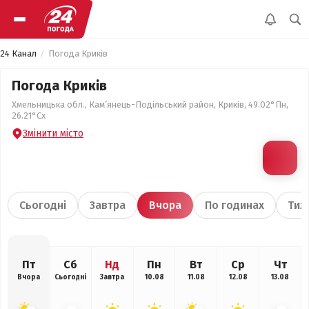
24 Канал
Погода Криків
Погода Криків
Хмельницька обл., Кам’янець-Подільський район, Криків, 49.02°Пн,
26.21°Сх
Змінити місто
Сьогодні
Завтра
Вчора
По годинах
Тиж
Пт
Сб
Нд
Пн
Вт
Ср
Чт
Вчора
Сьогодні
Завтра
10.08
11.08
12.08
13.08