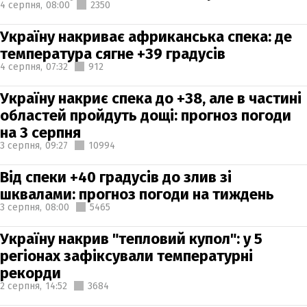
4 серпня,
08:00
2350
Україну накриває африканська спека: де
температура сягне +39 градусів
4 серпня,
07:32
912
Україну накриє спека до +38, але в частині
областей пройдуть дощі: прогноз погоди
на 3 серпня
3 серпня,
09:27
10994
Від спеки +40 градусів до злив зі
шквалами: прогноз погоди на тиждень
3 серпня,
08:00
5465
Україну накрив "тепловий купол": у 5
регіонах зафіксували температурні
рекорди
2 серпня,
14:52
3684