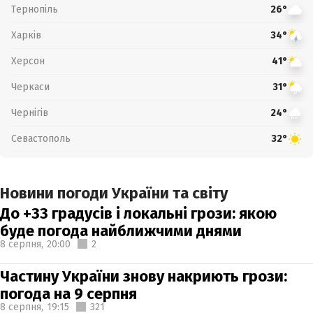
Тернопіль
26°
Харків
34°
Херсон
41°
Черкаси
31°
Чернігів
24°
Севастополь
32°
Новини погоди України та світу
До +33 градусів і локальні грози: якою
буде погода найближчими днями
8 серпня,
20:00
2
Частину України знову накриють грози:
погода на 9 серпня
8 серпня,
19:15
321