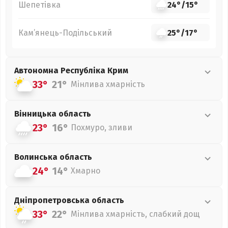
Шепетівка
24°
/
15°
Кам’янець-Подільський
25°
/
17°
Автономна Республіка Крим
33°
21°
Мінлива хмарність
Вінницька
область
23°
16°
Похмуро, зливи
Волинська
область
24°
14°
Хмарно
Дніпропетровська
область
33°
22°
Мінлива хмарність, слабкий дощ