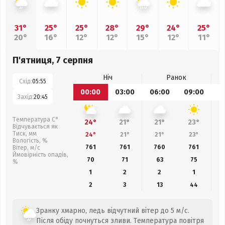
31°
25°
25°
28°
29°
24°
25°
20°
16°
12°
12°
15°
12°
11°
П'ятниця, 7 серпня
Ніч
Ранок
Схід:
05:55
00:00
03:00
06:00
09:00
1
Захід:
20:45
Температура С°
24°
21°
21°
23°
Відчувається як
Тиск, мм
24°
21°
21°
23°
Вологість, %
761
761
760
761
Вітер, м/с
Ймовірність опадів,
70
71
63
75
%
1
2
2
1
2
3
13
44
Зранку хмарно, ледь відчутний вітер до 5 м/с.
Після обіду почнуться зливи. Температура повітря