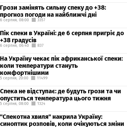
Грози замінять сильну спеку до +38:
прогноз погоди на найближчі дні
6 серпня,
08:00
3357
Пік спеки в Україні: де 6 серпня пригріє до
+38 градусів
6 серпня,
06:40
837
На Україну чекає пік африканської спеки:
коли температури стануть
комфортнішими
5 серпня,
20:00
11499
Спека не відступає: де будуть грози та чи
опуститься температура цього тижня
5 серпня,
08:00
1324
"Спекотна хвиля" накрила Україну:
синоптик розповів, коли очікуються зміни