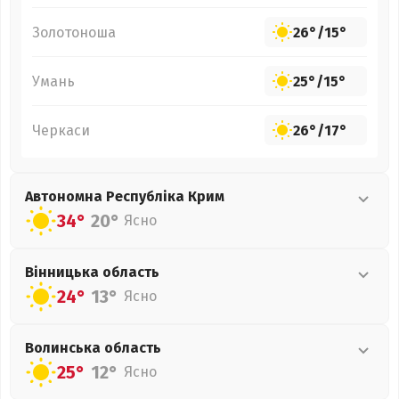
Золотоноша
26°
/
15°
Умань
25°
/
15°
Черкаси
26°
/
17°
Автономна Республіка Крим
34°
20°
Ясно
Вінницька
область
24°
13°
Ясно
Волинська
область
25°
12°
Ясно