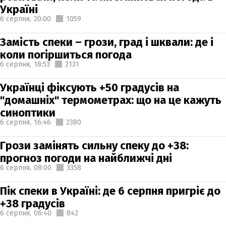
Україні
6 серпня,
20:00
1059
Замість спеки – грози, град і шквали: де і
коли погіршиться погода
6 серпня,
18:53
2131
Українці фіксують +50 градусів на
"домашніх" термометрах: що на це кажуть
синоптики
6 серпня,
16:46
2380
Грози замінять сильну спеку до +38:
прогноз погоди на найближчі дні
6 серпня,
08:00
3358
Пік спеки в Україні: де 6 серпня пригріє до
+38 градусів
6 серпня,
06:40
842