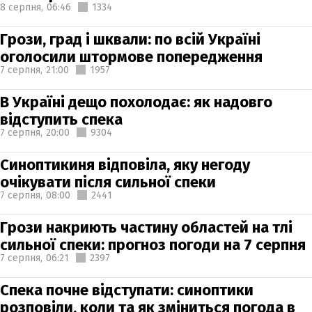
8 серпня,
06:46
1334
Грози, град і шквали: по всій Україні
оголосили штормове попередження
7 серпня,
21:00
1957
В Україні дещо похолодає: як надовго
відступить спека
7 серпня,
20:00
9304
Синоптикиня відповіла, яку негоду
очікувати після сильної спеки
7 серпня,
08:00
2441
Грози накриють частину областей на тлі
сильної спеки: прогноз погоди на 7 серпня
7 серпня,
06:21
2397
Спека почне відступати: синоптики
розповіли, коли та як зміниться погода в