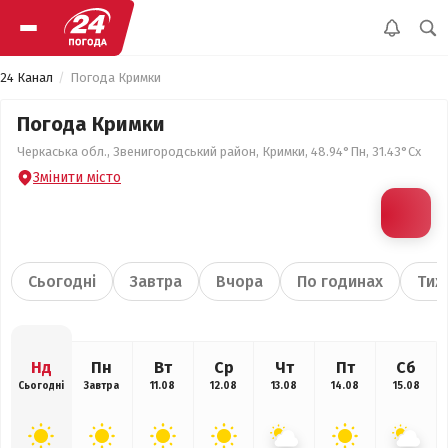
24 Канал
Погода Кримки
Погода Кримки
Черкаська обл., Звенигородський район, Кримки, 48.94°Пн, 31.43°Сх
Змінити місто
Сьогодні
Завтра
Вчора
По годинах
Тиж
Нд
Пн
Вт
Ср
Чт
Пт
Сб
Сьогодні
Завтра
11.08
12.08
13.08
14.08
15.08