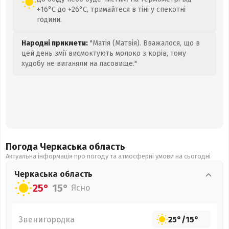
+16°C до +26°C, тримайтеся в тіні у спекотні
години.
Народні прикмети:
"Матія (Матвія). Вважалося, що в
цей день змії висмоктують молоко з корів, тому
худобу не виганяли на пасовище."
Погода Черкаська
область
Актуальна інформація про погоду та атмосферні умови на сьогодні
Черкаська
область
25°
15°
Ясно
Звенигородка
25°
/
15°