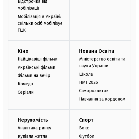
Відстрочка від
мобілізації
Мобілізація в Україні:
скільки осіб мобілізує
ТЦК
Кіно
Новини Освіти
Найцікавіші фільми
Міністерство освіти та
науки України
Українські фільми
Школа
Фільми на вечір
НМТ 2026
Комедії
Саморозвиток
Серіали
Навчання за кордоном
Нерухомість
Спорт
Аналітика ринку
Бокс
Купівля житла
Футбол