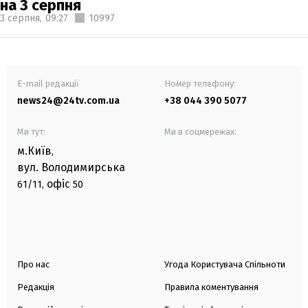
на 3 серпня
3 серпня,
09:27
10997
E-mail редакції
Номер телефону:
news24@24tv.com.ua
+38 044 390 5077
Ми тут:
Ми в соцмережах:
м.Київ
,
вул. Володимирська
офіс
61/11,
50
Про нас
Угода Користувача Спільноти
Редакція
Правила коментування