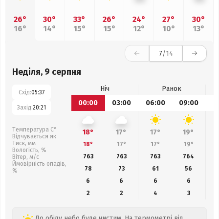
26°
30°
33°
26°
24°
27°
30°
16°
14°
15°
15°
12°
10°
13°
7
/14
Неділя, 9 серпня
Ніч
Ранок
Схід:
05:37
00:00
03:00
06:00
09:00
1
Захід:
20:21
Температура С°
18°
17°
17°
19°
Відчувається як
Тиск, мм
18°
17°
17°
19°
Вологість, %
763
763
763
764
Вітер, м/с
Ймовірність опадів,
78
73
61
56
%
6
6
6
6
2
2
4
3
До обіду небо буде чистим. На термометрі від