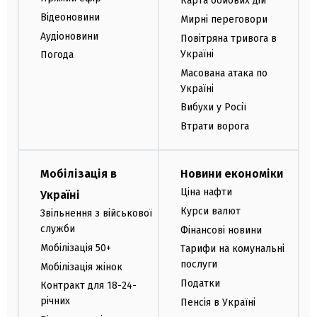
Карта бойових дій
Відеоновини
Мирні переговори
Аудіоновини
Повітряна тривога в
Україні
Погода
Масована атака по
Україні
Вибухи у Росії
Втрати ворога
Мобілізація в
Новини економіки
Ціна нафти
Україні
Курси валют
Звільнення з військової
служби
Фінансові новини
Мобілізація 50+
Тарифи на комунальні
послуги
Мобілізація жінок
Податки
Контракт для 18-24-
річних
Пенсія в Україні