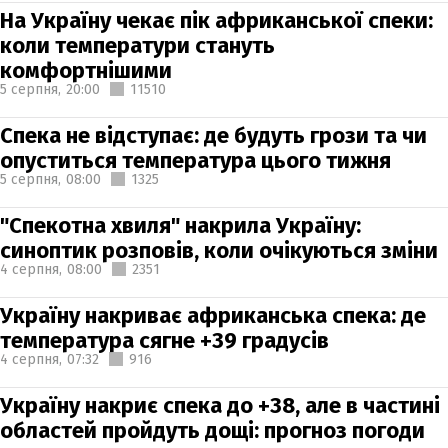
На Україну чекає пік африканської спеки:
коли температури стануть
комфортнішими
5 серпня,
20:00
11510
Спека не відступає: де будуть грози та чи
опуститься температура цього тижня
5 серпня,
08:00
1325
"Спекотна хвиля" накрила Україну:
синоптик розповів, коли очікуються зміни
4 серпня,
08:00
2351
Україну накриває африканська спека: де
температура сягне +39 градусів
4 серпня,
07:32
916
Україну накриє спека до +38, але в частині
областей пройдуть дощі: прогноз погоди