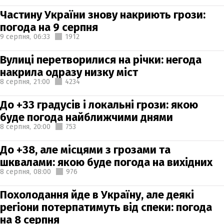
Частину України знову накриють грози:
погода на 9 серпня
9 серпня,
06:33
1912
Вулиці перетворилися на річки: негода
накрила одразу низку міст
8 серпня,
21:00
4234
До +33 градусів і локальні грози: якою
буде погода найближчими днями
8 серпня,
20:00
753
До +38, але місцями з грозами та
шквалами: якою буде погода на вихідних
8 серпня,
08:00
976
Похолодання йде в Україну, але деякі
регіони потерпатимуть від спеки: погода
на 8 серпня