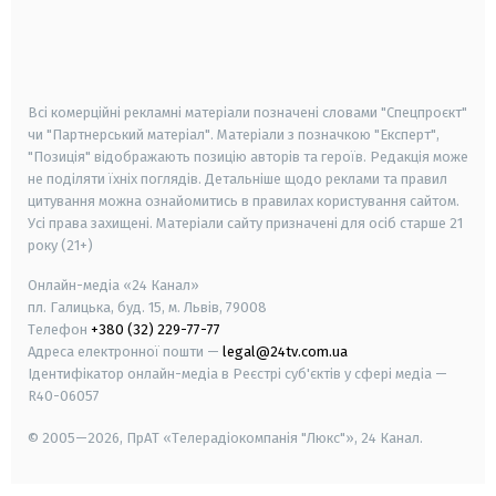
android
apple
smart tv
samsung smart tv
Всі комерційні рекламні матеріали позначені словами "Спецпроєкт"
чи "Партнерський матеріал". Матеріали з позначкою "Експерт",
"Позиція" відображають позицію авторів та героїв. Редакція може
не поділяти їхніх поглядів. Детальніше щодо реклами та правил
цитування можна ознайомитись в правилах користування сайтом.
Усі права захищені.
Матеріали сайту призначені для осіб старше
21
року (21+)
Онлайн-медіа «24 Канал»
пл. Галицька, буд. 15, м. Львів, 79008
Телефон
+380 (32) 229-77-77
Адреса електронної пошти —
legal@24tv.com.ua
Ідентифікатор онлайн-медіа в Реєстрі суб'єктів у сфері медіа —
R40-06057
© 2005—2026,
ПрАТ «Телерадіокомпанія "Люкс"», 24 Канал.