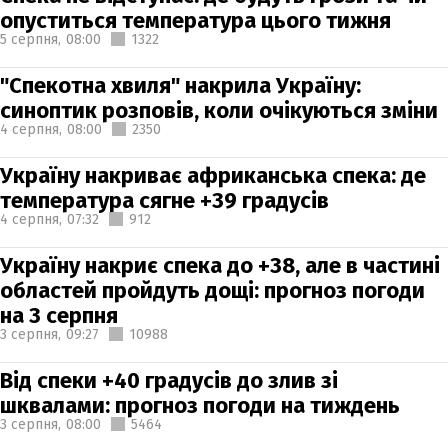
опуститься температура цього тижня
5 серпня,
08:00
1322
"Спекотна хвиля" накрила Україну:
синоптик розповів, коли очікуються зміни
4 серпня,
08:00
2350
Україну накриває африканська спека: де
температура сягне +39 градусів
4 серпня,
07:32
912
Україну накриє спека до +38, але в частині
областей пройдуть дощі: прогноз погоди
на 3 серпня
3 серпня,
09:27
10988
Від спеки +40 градусів до злив зі
шквалами: прогноз погоди на тиждень
3 серпня,
08:00
5464