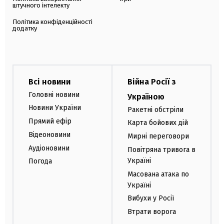
штучного інтелекту
Політика конфіденційності
додатку
Всі новини
Війна Росії з
Головні новини
Україною
Новини України
Ракетні обстріли
Прямий ефір
Карта бойових дій
Відеоновини
Мирні переговори
Аудіоновини
Повітряна тривога в
Україні
Погода
Масована атака по
Україні
Вибухи у Росії
Втрати ворога