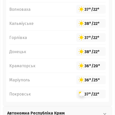
Волноваха
37°
/
22°
Кальміуське
38°
/
22°
Горлівка
37°
/
22°
Донецьк
38°
/
22°
Краматорськ
36°
/
20°
Маріуполь
36°
/
25°
Покровськ
37°
/
22°
Автономна Республіка Крим