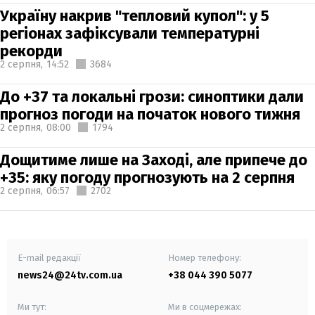
Україну накрив "тепловий купол": у 5
регіонах зафіксували температурні
рекорди
2 серпня,
14:52
3684
До +37 та локальні грози: синоптики дали
прогноз погоди на початок нового тижня
2 серпня,
08:00
1794
Дощитиме лише на Заході, але припече до
+35: яку погоду прогнозують на 2 серпня
2 серпня,
06:57
2702
E-mail редакції
Номер телефону:
news24@24tv.com.ua
+38 044 390 5077
Ми тут:
Ми в соцмережах: