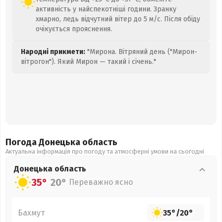
активність у найспекотніші години. Зранку
хмарно, ледь відчутний вітер до 5 м/с. Після обіду
очікується прояснення.
Народні прикмети:
"Мирона. Вітряний день ("Мирон-
вітрогон"). Який Мирон — такий і січень."
Погода Донецька
область
Актуальна інформація про погоду та атмосферні умови на сьогодні
Донецька
область
35°
20°
Переважно ясно
Бахмут
35°
/
20°