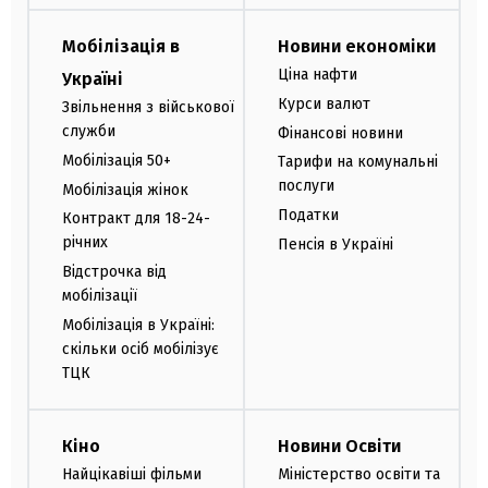
Мобілізація в
Новини економіки
Ціна нафти
Україні
Курси валют
Звільнення з військової
служби
Фінансові новини
Мобілізація 50+
Тарифи на комунальні
послуги
Мобілізація жінок
Податки
Контракт для 18-24-
річних
Пенсія в Україні
Відстрочка від
мобілізації
Мобілізація в Україні:
скільки осіб мобілізує
ТЦК
Кіно
Новини Освіти
Найцікавіші фільми
Міністерство освіти та