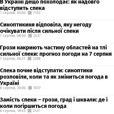
В Україні дещо похолодає: як надовго
відступить спека
7 серпня,
20:00
7153
Синоптикиня відповіла, яку негоду
очікувати після сильної спеки
7 серпня,
08:00
2437
Грози накриють частину областей на тлі
сильної спеки: прогноз погоди на 7 серпня
7 серпня,
06:21
2388
Спека почне відступати: синоптики
розповіли, коли та як зміниться погода в
Україні
6 серпня,
20:00
1037
Замість спеки – грози, град і шквали: де і
коли погіршиться погода
6 серпня,
18:53
2127