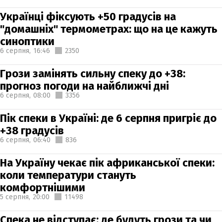
Українці фіксують +50 градусів на
"домашніх" термометрах: що на це кажуть
синоптики
6 серпня,
16:46
2350
Грози замінять сильну спеку до +38:
прогноз погоди на найближчі дні
6 серпня,
08:00
3356
Пік спеки в Україні: де 6 серпня пригріє до
+38 градусів
6 серпня,
06:40
836
На Україну чекає пік африканської спеки:
коли температури стануть
комфортнішими
5 серпня,
20:00
11498
Спека не відступає: де будуть грози та чи