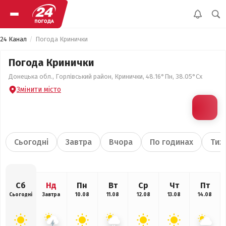
24 Канал
Погода Кринички
Погода Кринички
Донецька обл., Горлівський район, Кринички, 48.16°Пн, 38.05°Сх
Змінити місто
Сьогодні
Завтра
Вчора
По годинах
Тиж
Сб
Нд
Пн
Вт
Ср
Чт
Пт
Сьогодні
Завтра
10.08
11.08
12.08
13.08
14.08