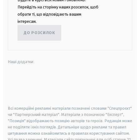
Перейдіть на сторінку наших розсилок, щоб
обрати ті, що відповідають вашим
інтересам.
ДО РОЗСИЛОК
Наші додатки:
android
apple
smart tv
samsung smart tv
Всі комерційні рекламні матеріали позначені словами "Спецпроєкт"
чи "Партнерський матеріал". Матеріали з позначкою "Експерт",
"Позиція" відображають позицію авторів та героїв. Редакція може
не поділяти їхніх поглядів. Детальніше щодо реклами та правил
цитування можна ознайомитись в правилах користування сайтом.
Усі права захищені.
Матеріали сайту призначені для осіб старше
21