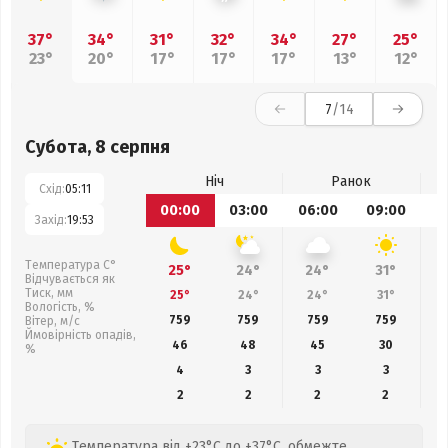
37°
34°
31°
32°
34°
27°
25°
23°
20°
17°
17°
17°
13°
12°
7
/14
Субота, 8 серпня
Ніч
Ранок
Схід:
05:11
00:00
03:00
06:00
09:00
1
Захід:
19:53
Температура С°
25°
24°
24°
31°
Відчувається як
Тиск, мм
25°
24°
24°
31°
Вологість, %
759
759
759
759
Вітер, м/с
Ймовірність опадів,
46
48
45
30
%
4
3
3
3
2
2
2
2
Температура від +23°C до +37°C, обмежте