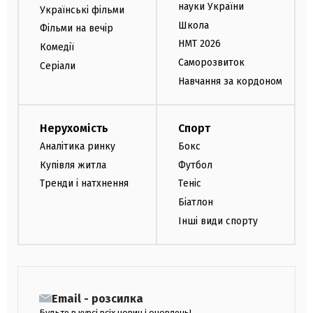
науки України
Українські фільми
Школа
Фільми на вечір
НМТ 2026
Комедії
Саморозвиток
Серіали
Навчання за кордоном
Нерухомість
Спорт
Аналітика ринку
Бокс
Купівля житла
Футбол
Тренди і натхнення
Теніс
Біатлон
Інші види спорту
Email - розсилка
Будьте в курсі всіх новин і оновлень!