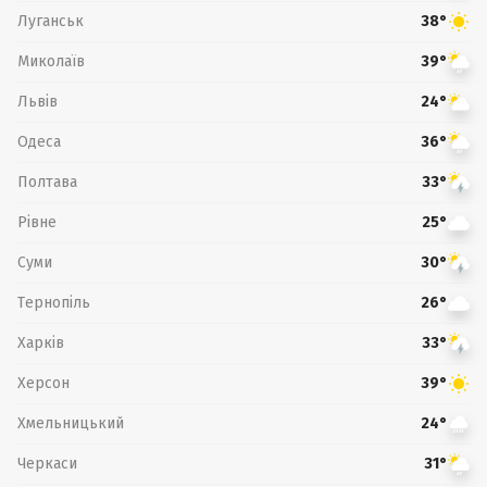
Луганськ
38°
Миколаїв
39°
Львів
24°
Одеса
36°
Полтава
33°
Рівне
25°
Суми
30°
Тернопіль
26°
Харків
33°
Херсон
39°
Хмельницький
24°
Черкаси
31°