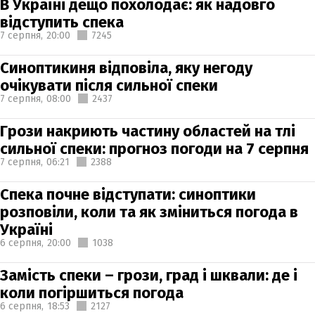
В Україні дещо похолодає: як надовго
відступить спека
7 серпня,
20:00
7245
Синоптикиня відповіла, яку негоду
очікувати після сильної спеки
7 серпня,
08:00
2437
Грози накриють частину областей на тлі
сильної спеки: прогноз погоди на 7 серпня
7 серпня,
06:21
2388
Спека почне відступати: синоптики
розповіли, коли та як зміниться погода в
Україні
6 серпня,
20:00
1038
Замість спеки – грози, град і шквали: де і
коли погіршиться погода
6 серпня,
18:53
2127