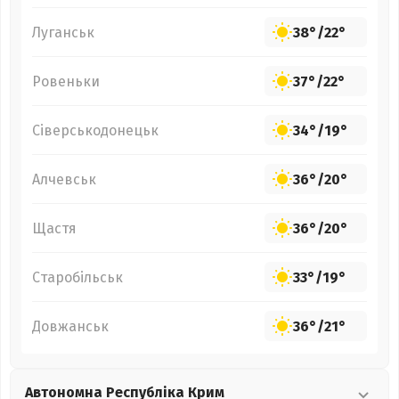
Луганськ
38°
/
22°
Ровеньки
37°
/
22°
Сіверськодонецьк
34°
/
19°
Алчевськ
36°
/
20°
Щастя
36°
/
20°
Старобільськ
33°
/
19°
Довжанськ
36°
/
21°
Автономна Республіка Крим