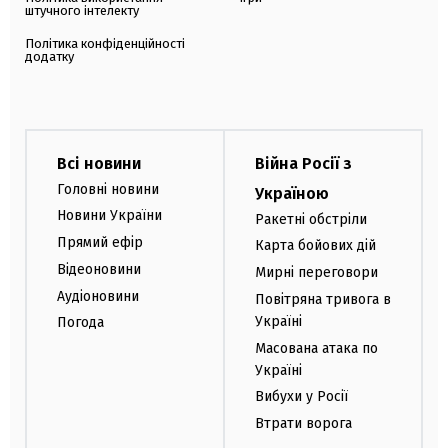
штучного інтелекту
Політика конфіденційності
додатку
Всі новини
Війна Росії з
Головні новини
Україною
Новини України
Ракетні обстріли
Прямий ефір
Карта бойових дій
Відеоновини
Мирні переговори
Аудіоновини
Повітряна тривога в
Україні
Погода
Масована атака по
Україні
Вибухи у Росії
Втрати ворога