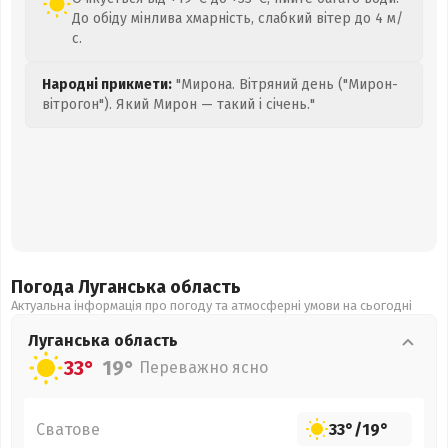
До обіду мінлива хмарність, слабкий вітер до 4 м/
с.
Народні прикмети:
"Мирона. Вітряний день ("Мирон-
вітрогон"). Який Мирон — такий і січень."
Погода Луганська
область
Актуальна інформація про погоду та атмосферні умови на сьогодні
Луганська
область
33°
19°
Переважно ясно
Сватове
33°
/
19°