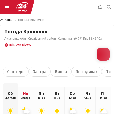
24 Канал
Погода Кринички
Погода Кринички
Луганська обл., Сватівський район, Кринички, 49.99°Пн, 38.43°Сх
Змінити місто
Сьогодні
Завтра
Вчора
По годинах
Тиж
Сб
Нд
Пн
Вт
Ср
Чт
Пт
Сьогодні
Завтра
10.08
11.08
12.08
13.08
14.08