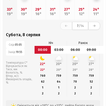
33°
30°
29°
31°
27°
25°
24°
19°
19°
16°
16°
15°
12°
11°
7
/14
Субота, 8 серпня
Ніч
Ранок
Схід:
05:05
00:00
03:00
06:00
09:00
1
Захід:
19:55
Температура С°
22°
20°
20°
27°
Відчувається як
Тиск, мм
22°
20°
20°
28°
Вологість, %
760
759
759
759
Вітер, м/с
Ймовірність опадів,
62
64
70
52
%
1
1
2
2
2
2
2
2
Очікується від +19°C до +33°C, пийте багато води.