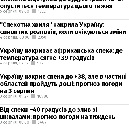
опуститься температура цього тижня
5 серпня,
08:00
1322
"Спекотна хвиля" накрила Україну:
синоптик розповів, коли очікуються зміни
4 серпня,
08:00
2350
Україну накриває африканська спека: де
температура сягне +39 градусів
4 серпня,
07:32
912
Україну накриє спека до +38, але в частині
областей пройдуть дощі: прогноз погоди
на 3 серпня
3 серпня,
09:27
10988
Від спеки +40 градусів до злив зі
шквалами: прогноз погоди на тиждень
3 серпня,
08:00
5464