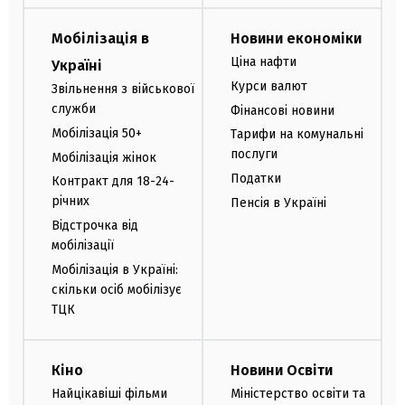
Мобілізація в
Новини економіки
Ціна нафти
Україні
Курси валют
Звільнення з військової
служби
Фінансові новини
Мобілізація 50+
Тарифи на комунальні
послуги
Мобілізація жінок
Податки
Контракт для 18-24-
річних
Пенсія в Україні
Відстрочка від
мобілізації
Мобілізація в Україні:
скільки осіб мобілізує
ТЦК
Кіно
Новини Освіти
Найцікавіші фільми
Міністерство освіти та