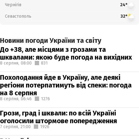
Чернігів
24°
Севастополь
32°
Новини погоди України та світу
До +38, але місцями з грозами та
шквалами: якою буде погода на вихідних
8 серпня,
08:00
831
Похолодання йде в Україну, але деякі
регіони потерпатимуть від спеки: погода
на 8 серпня
8 серпня,
06:46
1276
Грози, град і шквали: по всій Україні
оголосили штормове попередження
7 серпня,
21:00
1926