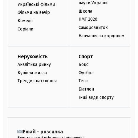
науки України
Українські фільми
Школа
Фільми на вечір
НМТ 2026
Комедії
Саморозвиток
Серіали
Навчання за кордоном
Нерухомість
Спорт
Аналітика ринку
Бокс
Купівля житла
Футбол
Тренди і натхнення
Теніс
Біатлон
Інші види спорту
Email - розсилка
Будьте в курсі всіх новин і оновлень!