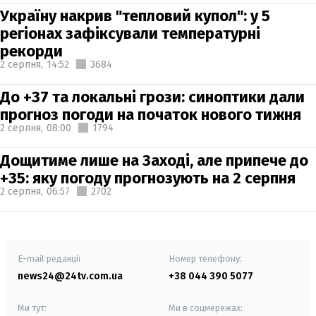
Україну накрив "тепловий купол": у 5
регіонах зафіксували температурні
рекорди
2 серпня,
14:52
3684
До +37 та локальні грози: синоптики дали
прогноз погоди на початок нового тижня
2 серпня,
08:00
1794
Дощитиме лише на Заході, але припече до
+35: яку погоду прогнозують на 2 серпня
2 серпня,
06:57
2702
E-mail редакції
Номер телефону:
news24@24tv.com.ua
+38 044 390 5077
Ми тут:
Ми в соцмережах: