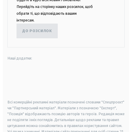
Перейдіть на сторінку наших розсилок, щоб
обрати ті, що відповідають вашим
інтересам.
ДО РОЗСИЛОК
Наші додатки:
android
apple
smart tv
samsung smart tv
Всі комерційні рекламні матеріали позначені словами "Спецпроєкт"
чи "Партнерський матеріал". Матеріали з позначкою "Експерт",
"Позиція" відображають позицію авторів та героїв. Редакція може
не поділяти їхніх поглядів. Детальніше щодо реклами та правил
цитування можна ознайомитись в правилах користування сайтом.
Усі права захищені.
Матеріали сайту призначені для осіб старше
21