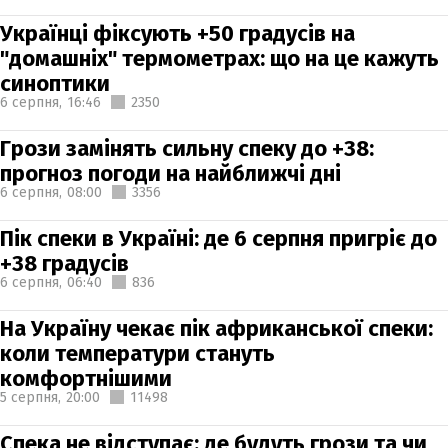
Українці фіксують +50 градусів на
"домашніх" термометрах: що на це кажуть
синоптики
6 серпня,
16:46
2350
Грози замінять сильну спеку до +38:
прогноз погоди на найближчі дні
6 серпня,
08:00
3356
Пік спеки в Україні: де 6 серпня пригріє до
+38 градусів
6 серпня,
06:40
836
На Україну чекає пік африканської спеки:
коли температури стануть
комфортнішими
5 серпня,
20:00
11498
Спека не відступає: де будуть грози та чи