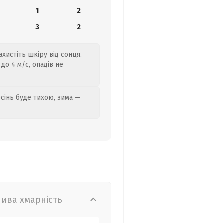
1
2
3
2
ахистіть шкіру від сонця.
до 4 м/с, опадів не
осінь буде тихою, зима —
лива хмарність