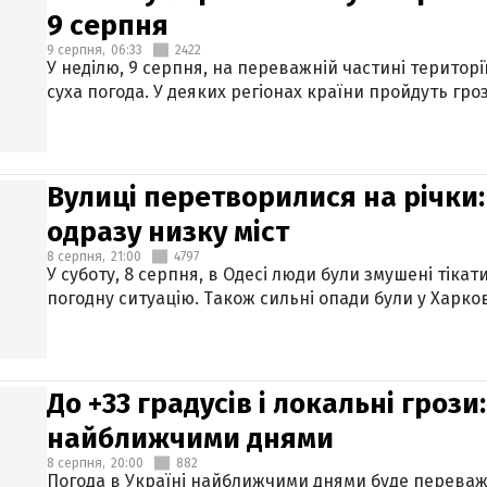
9 серпня
9 серпня,
06:33
2422
У неділю, 9 серпня, на переважній частині територі
суха погода. У деяких регіонах країни пройдуть гро
Вулиці перетворилися на річки
одразу низку міст
8 серпня,
21:00
4797
У суботу, 8 серпня, в Одесі люди були змушені тікат
погодну ситуацію. Також сильні опади були у Харкові
До +33 градусів і локальні гроз
найближчими днями
8 серпня,
20:00
882
Погода в Україні найближчими днями буде переваж