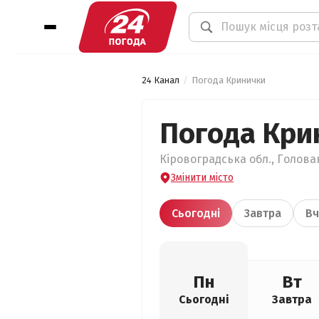
24 Канал
Погода Кринички
Погода Кри
Кіровоградська обл., Голова
Змінити місто
Сьогодні
Завтра
Вч
Пн
Вт
Сьогодні
Завтра