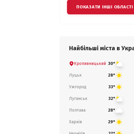
ПОКАЗАТИ ІНШІ ОБЛАСТІ
Найбільші міста в Укра
Кропивницький
30°
Луцьк
28°
Ужгород
33°
Луганськ
32°
Полтава
28°
Харків
29°
Чернігів
27°