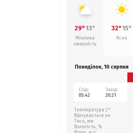
29°
13°
32°
15°
Мінлива
Ясно
хмарність
Понеділок, 10 серпня
Схід:
Захід:
05:42
20:21
Температура С°
Відчувається як
Тиск, мм
Вологість, %
Вітер, м/с