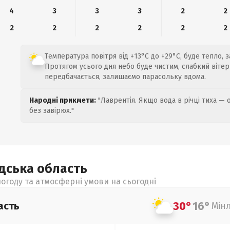
4
3
3
3
2
2
2
2
2
2
2
2
Температура повітря від +13°C до +29°C, буде тепло, з
Протягом усього дня небо буде чистим, слабкий вітер 
передбачається, залишаємо парасольку вдома.
Народні прикмети:
"Лаврентія. Якщо вода в річці тиха — 
без завірюх."
адська
область
огоду та атмосферні умови на сьогодні
30°
16°
асть
Мін