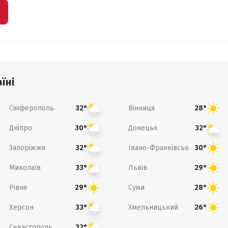
їні
Сімферополь
Вінниця
32°
28°
Дніпро
Донецьк
30°
32°
Запоріжжя
Івано-Франківськ
32°
30°
Миколаїв
Львів
33°
29°
Рівне
Суми
29°
28°
Херсон
Хмельницький
33°
26°
Севастополь
32°