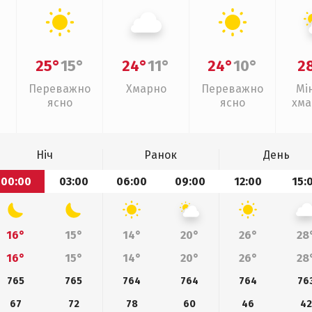
25°
15°
24°
11°
24°
10°
2
Переважно
Хмарно
Переважно
Мі
ясно
ясно
хма
Ніч
Ранок
День
00:00
03:00
06:00
09:00
12:00
15:
16°
15°
14°
20°
26°
28
16°
15°
14°
20°
26°
28
765
765
764
764
764
76
67
72
78
60
46
42