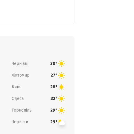
Чернівці
30°
Житомир
27°
Київ
28°
Одеса
32°
Тернопіль
29°
Черкаси
29°