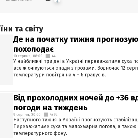
ни та світу
Де на початку тижня прогнозую
похолодає
10 серпня,
08:00
44
У найближчі три дні в Україні переважатиме суха по
все ж очікуються опади з грозами. Водночас 12 се
температури повітря на 4 – 6 градусів.
Від прохолодних ночей до +36 в
погоди на тиждень
9 серпня,
20:00
4392
Наступного тижня в Україні прогнозують стабілізац
Переважатиме суха та малохмарна погода, а також
температурного фону.