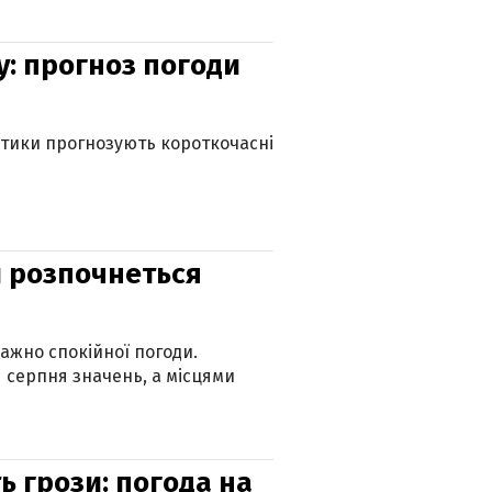
у: прогноз погоди
оптики прогнозують короткочасні
ди розпочнеться
ажно спокійної погоди.
 серпня значень, а місцями
ь грози: погода на