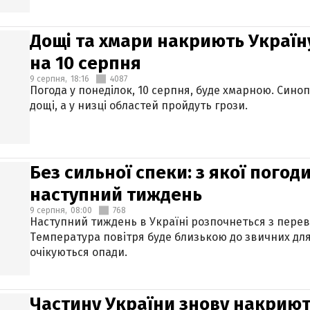
Дощі та хмари накриють Україн
на 10 серпня
9 серпня,
18:16
4087
Погода у понеділок, 10 серпня, буде хмарною. Син
дощі, а у низці областей пройдуть грози.
Без сильної спеки: з якої пого
наступний тиждень
9 серпня,
08:00
768
Наступний тиждень в Україні розпочнеться з перев
Температура повітря буде близькою до звичних для
очікуються опади.
Частину України знову накриют