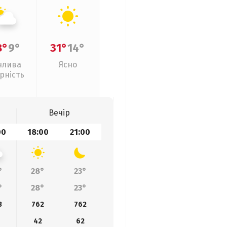
8°
9°
31°
14°
нлива
Ясно
рність
Вечір
00
18:00
21:00
°
28°
23°
°
28°
23°
3
762
762
42
62