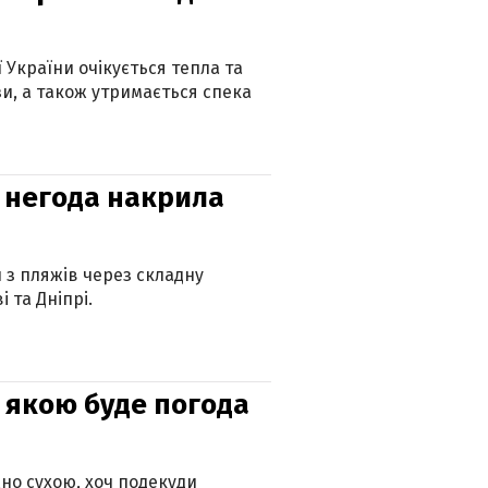
ї України очікується тепла та
зи, а також утримається спека
: негода накрила
и з пляжів через складну
 та Дніпрі.
и: якою буде погода
но сухою, хоч подекуди