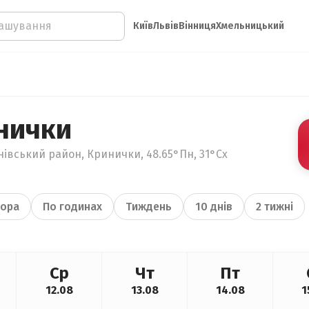
Київ
Львів
Вінниця
Хмельницький
нички
нівський район, Кринички, 48.65°Пн, 31°Сх
ора
По годинах
Тиждень
10 днів
2 тижні
Ср
Чт
Пт
12.08
13.08
14.08
1