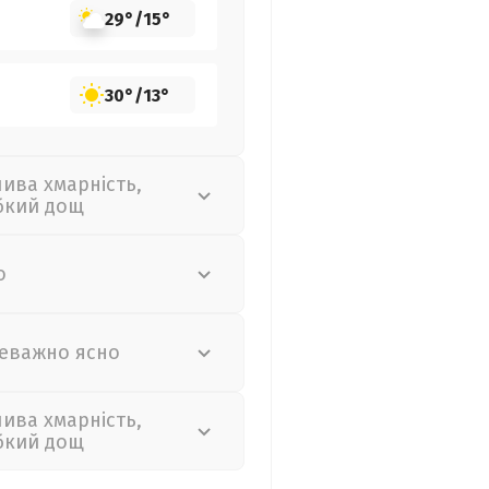
29°
/
15°
30°
/
13°
лива хмарність,
бкий дощ
о
еважно ясно
лива хмарність,
бкий дощ