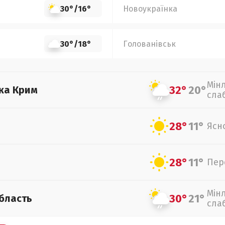
30°
/
16°
Новоукраїнка
30°
/
18°
Голованівськ
Мін
32°
20°
ка Крим
сла
28°
11°
Ясн
28°
11°
Пер
Мін
30°
21°
бласть
сла