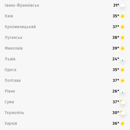
Івано-Франківськ
31°
Київ
35°
Кропивницький
37°
Луганськ
38°
Миколаїв
39°
Львів
24°
Одеса
35°
Полтава
37°
Рівне
26°
Суми
37°
Тернопіль
30°
Харків
36°