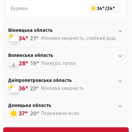
Курман
34°
/
24°
Вінницька
область
34°
21°
Мінлива хмарність, слабкий дощ
Волинська
область
28°
19°
Похмуро, грози
Дніпропетровська
область
36°
23°
Мінлива хмарність
Донецька
область
37°
20°
Переважно ясно