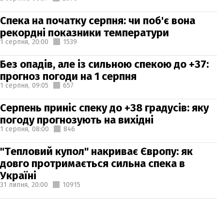
Спека на початку серпня: чи поб'є вона
рекордні показники температури
1 серпня,
20:00
1539
Без опадів, але із сильною спекою до +37:
прогноз погоди на 1 серпня
1 серпня,
09:05
657
Серпень приніс спеку до +38 градусів: яку
погоду прогнозують на вихідні
1 серпня,
08:00
846
"Тепловий купол" накриває Європу: як
довго протримається сильна спека в
Україні
31 липня,
20:00
10915