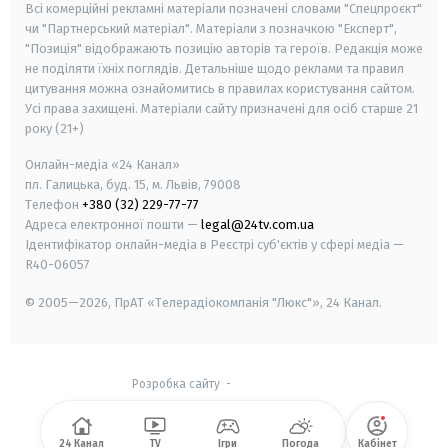
Всі комерційні рекламні матеріали позначені словами "Спецпроєкт"
чи "Партнерський матеріал". Матеріали з позначкою "Експерт",
"Позиція" відображають позицію авторів та героїв. Редакція може
не поділяти їхніх поглядів. Детальніше щодо реклами та правил
цитування можна ознайомитись в правилах користування сайтом.
Усі права захищені.
Матеріали сайту призначені для осіб старше
21
року (21+)
Онлайн-медіа «24 Канал»
пл. Галицька, буд. 15, м. Львів, 79008
Телефон
+380 (32) 229-77-77
Адреса електронної пошти —
legal@24tv.com.ua
Ідентифікатор онлайн-медіа в Реєстрі суб'єктів у сфері медіа —
R40-06057
© 2005—2026,
ПрАТ «Телерадіокомпанія "Люкс"», 24 Канал.
Розробка сайту
-
24 Канал
TV
Ігри
Погода
Кабінет