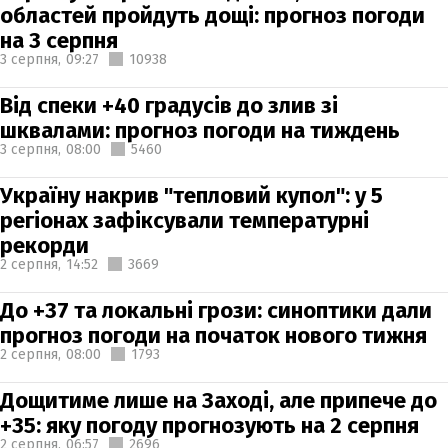
областей пройдуть дощі: прогноз погоди
на 3 серпня
3 серпня,
09:27
10938
Від спеки +40 градусів до злив зі
шквалами: прогноз погоди на тиждень
3 серпня,
08:00
5460
Україну накрив "тепловий купол": у 5
регіонах зафіксували температурні
рекорди
2 серпня,
14:52
3669
До +37 та локальні грози: синоптики дали
прогноз погоди на початок нового тижня
2 серпня,
08:00
1793
Дощитиме лише на Заході, але припече до
+35: яку погоду прогнозують на 2 серпня
2 серпня,
06:57
2696