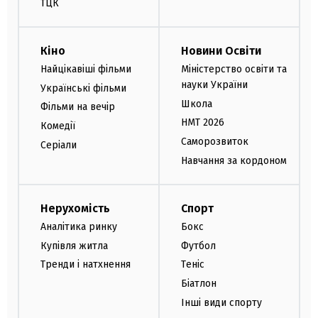
ТЦК
Кіно
Новини Освіти
Найцікавіші фільми
Міністерство освіти та
науки України
Українські фільми
Школа
Фільми на вечір
НМТ 2026
Комедії
Саморозвиток
Серіали
Навчання за кордоном
Нерухомість
Спорт
Аналітика ринку
Бокс
Купівля житла
Футбол
Тренди і натхнення
Теніс
Біатлон
Інші види спорту