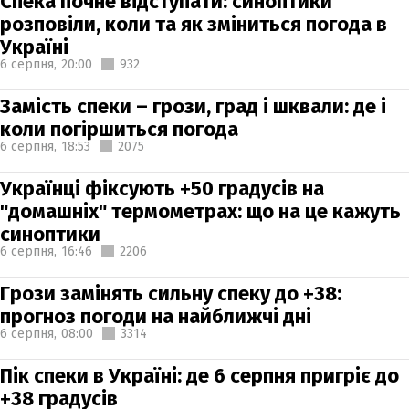
Спека почне відступати: синоптики
розповіли, коли та як зміниться погода в
Україні
6 серпня,
20:00
932
Замість спеки – грози, град і шквали: де і
коли погіршиться погода
6 серпня,
18:53
2075
Українці фіксують +50 градусів на
"домашніх" термометрах: що на це кажуть
синоптики
6 серпня,
16:46
2206
Грози замінять сильну спеку до +38:
прогноз погоди на найближчі дні
6 серпня,
08:00
3314
Пік спеки в Україні: де 6 серпня пригріє до
+38 градусів