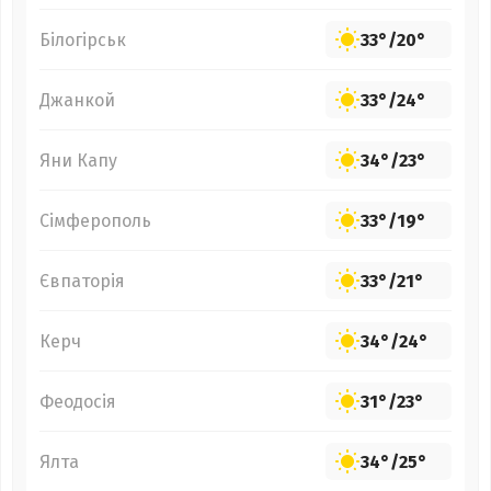
Білогірськ
33°
/
20°
Джанкой
33°
/
24°
Яни Капу
34°
/
23°
Сімферополь
33°
/
19°
Євпаторія
33°
/
21°
Керч
34°
/
24°
Феодосія
31°
/
23°
Ялта
34°
/
25°