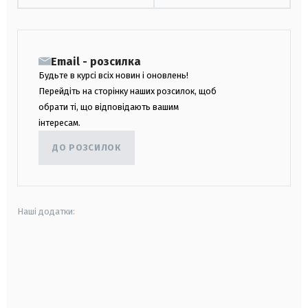
Email - розсилка
Будьте в курсі всіх новин і оновлень!
Перейдіть на сторінку наших розсилок, щоб
обрати ті, що відповідають вашим
інтересам.
ДО РОЗСИЛОК
Наші додатки:
android
apple
smart tv
samsung smart tv