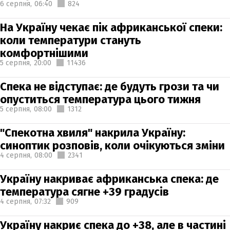
6 серпня,
06:40
824
На Україну чекає пік африканської спеки:
коли температури стануть
комфортнішими
5 серпня,
20:00
11436
Спека не відступає: де будуть грози та чи
опуститься температура цього тижня
5 серпня,
08:00
1312
"Спекотна хвиля" накрила Україну:
синоптик розповів, коли очікуються зміни
4 серпня,
08:00
2341
Україну накриває африканська спека: де
температура сягне +39 градусів
4 серпня,
07:32
909
Україну накриє спека до +38, але в частині