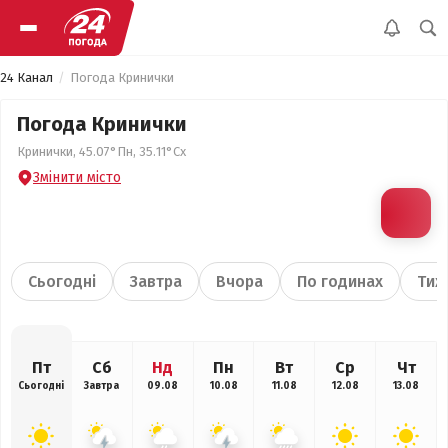
24 Канал
Погода Кринички
Погода Кринички
Кринички, 45.07°Пн, 35.11°Сх
Змінити місто
Сьогодні
Завтра
Вчора
По годинах
Тиж
Пт
Сб
Нд
Пн
Вт
Ср
Чт
Сьогодні
Завтра
09.08
10.08
11.08
12.08
13.08