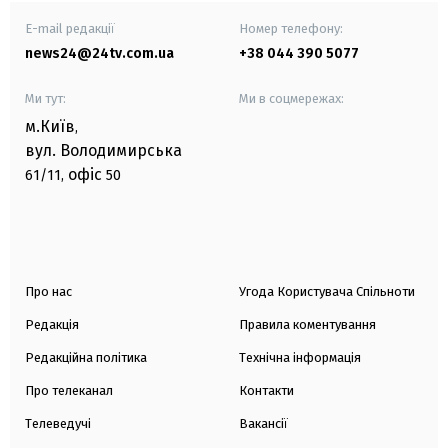
E-mail редакції
Номер телефону:
news24@24tv.com.ua
+38 044 390 5077
Ми тут:
Ми в соцмережах:
м.Київ
,
вул. Володимирська
офіс
61/11,
50
Про нас
Угода Користувача Спільноти
Редакція
Правила коментування
Редакційна політика
Технічна інформація
Про телеканал
Контакти
Телеведучі
Вакансії