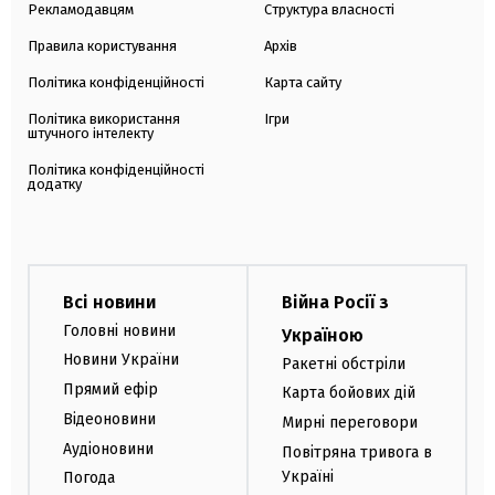
Рекламодавцям
Структура власності
Правила користування
Архів
Політика конфіденційності
Карта сайту
Політика використання
Ігри
штучного інтелекту
Політика конфіденційності
додатку
Всі новини
Війна Росії з
Головні новини
Україною
Новини України
Ракетні обстріли
Прямий ефір
Карта бойових дій
Відеоновини
Мирні переговори
Аудіоновини
Повітряна тривога в
Україні
Погода