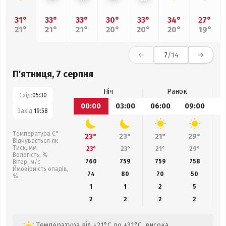
31°
33°
33°
30°
33°
34°
27°
21°
21°
21°
20°
20°
20°
19°
7
/14
П'ятниця, 7 серпня
Ніч
Ранок
Схід:
05:30
00:00
03:00
06:00
09:00
1
Захід:
19:58
Температура С°
23°
23°
21°
29°
Відчувається як
Тиск, мм
23°
23°
21°
29°
Вологість, %
760
759
759
758
Вітер, м/с
Ймовірність опадів,
74
80
70
50
%
1
1
2
5
2
2
2
2
Температура від +21°C до +31°C, висока