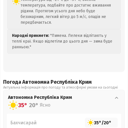
температура, подбайте про достатнє вживання
рідини. Протягом усього дня небо буде
безхмарним, легкий вітер до 5 м/с, опадів не
передбачається.
Народні прикмети:
"Пимена. Лелеки відлітають у
теплі краї. Якщо відлетіли до цього дня — зима буде
ранньою."
Погода Автономна Республіка Крим
Актуальна інформація про погоду та атмосферні умови на сьогодні
Автономна Республіка Крим
35°
20°
Ясно
Бахчисарай
35°
/
20°