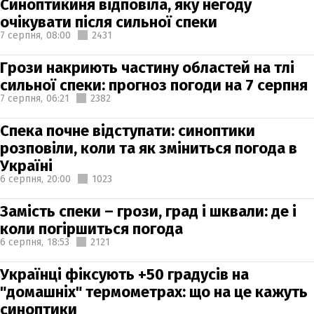
Синоптикиня відповіла, яку негоду
очікувати після сильної спеки
7 серпня,
08:00
2431
Грози накриють частину областей на тлі
сильної спеки: прогноз погоди на 7 серпня
7 серпня,
06:21
2382
Спека почне відступати: синоптики
розповіли, коли та як зміниться погода в
Україні
6 серпня,
20:00
1023
Замість спеки – грози, град і шквали: де і
коли погіршиться погода
6 серпня,
18:53
2121
Українці фіксують +50 градусів на
"домашніх" термометрах: що на це кажуть
синоптики