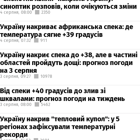
синоптик розповів, коли очікуються зміни
4 серпня,
08:00
2350
Україну накриває африканська спека: де
температура сягне +39 градусів
4 серпня,
07:32
911
Україну накриє спека до +38, але в частині
областей пройдуть дощі: прогноз погоди
на 3 серпня
3 серпня,
09:27
10978
Від спеки +40 градусів до злив зі
шквалами: прогноз погоди на тиждень
3 серпня,
08:00
5462
Україну накрив "тепловий купол": у 5
регіонах зафіксували температурні
рекорди