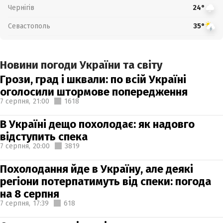
Чернігів
24°
Севастополь
35°
Новини погоди України та світу
Грози, град і шквали: по всій Україні
оголосили штормове попередження
7 серпня,
21:00
1618
В Україні дещо похолодає: як надовго
відступить спека
7 серпня,
20:00
3819
Похолодання йде в Україну, але деякі
регіони потерпатимуть від спеки: погода
на 8 серпня
7 серпня,
17:39
618