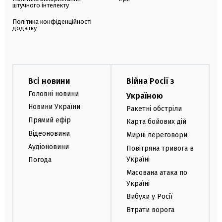
штучного інтелекту
Політика конфіденційності
додатку
Всі новини
Війна Росії з
Головні новини
Україною
Новини України
Ракетні обстріли
Прямий ефір
Карта бойових дій
Відеоновини
Мирні переговори
Аудіоновини
Повітряна тривога в
Україні
Погода
Масована атака по
Україні
Вибухи у Росії
Втрати ворога