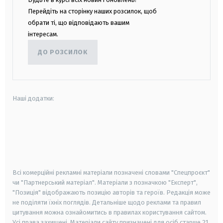
Перейдіть на сторінку наших розсилок, щоб
обрати ті, що відповідають вашим
інтересам.
ДО РОЗСИЛОК
Наші додатки:
android
apple
smart tv
samsung smart tv
Всі комерційні рекламні матеріали позначені словами "Спецпроєкт"
чи "Партнерський матеріал". Матеріали з позначкою "Експерт",
"Позиція" відображають позицію авторів та героїв. Редакція може
не поділяти їхніх поглядів. Детальніше щодо реклами та правил
цитування можна ознайомитись в правилах користування сайтом.
Усі права захищені.
Матеріали сайту призначені для осіб старше
21