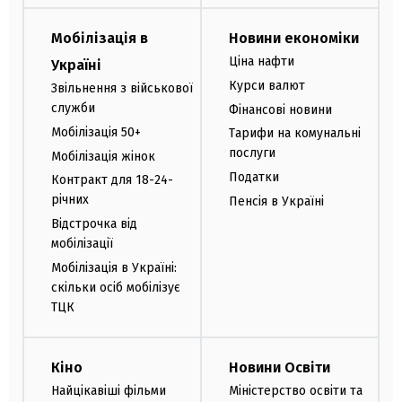
Мобілізація в
Новини економіки
Ціна нафти
Україні
Курси валют
Звільнення з військової
служби
Фінансові новини
Мобілізація 50+
Тарифи на комунальні
послуги
Мобілізація жінок
Податки
Контракт для 18-24-
річних
Пенсія в Україні
Відстрочка від
мобілізації
Мобілізація в Україні:
скільки осіб мобілізує
ТЦК
Кіно
Новини Освіти
Найцікавіші фільми
Міністерство освіти та