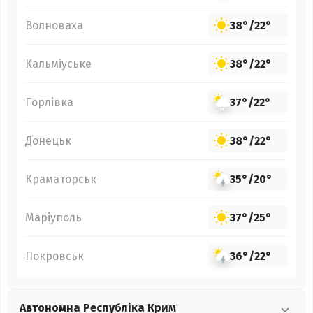
Волноваха
38°
/
22°
Кальміуське
38°
/
22°
Горлівка
37°
/
22°
Донецьк
38°
/
22°
Краматорськ
35°
/
20°
Маріуполь
37°
/
25°
Покровськ
36°
/
22°
Автономна Республіка Крим