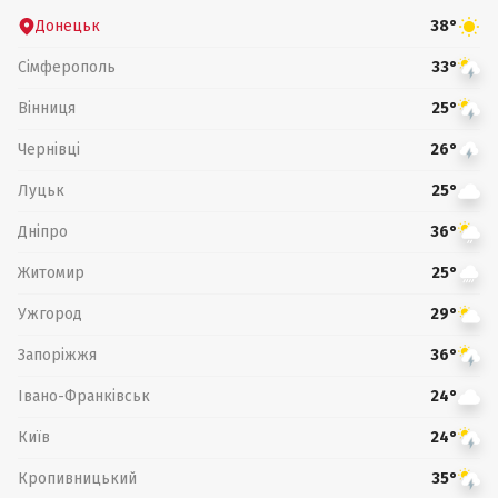
Донецьк
38°
Сімферополь
33°
Вінниця
25°
Чернівці
26°
Луцьк
25°
Дніпро
36°
Житомир
25°
Ужгород
29°
Запоріжжя
36°
Івано-Франківськ
24°
Київ
24°
Кропивницький
35°