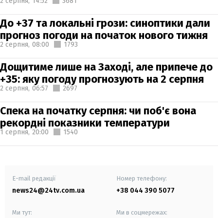
2 серпня,
14:52
3681
До +37 та локальні грози: синоптики дали
прогноз погоди на початок нового тижня
2 серпня,
08:00
1793
Дощитиме лише на Заході, але припече до
+35: яку погоду прогнозують на 2 серпня
2 серпня,
06:57
2697
Спека на початку серпня: чи поб'є вона
рекордні показники температури
1 серпня,
20:00
1540
E-mail редакції
Номер телефону:
news24@24tv.com.ua
+38 044 390 5077
Ми тут:
Ми в соцмережах: