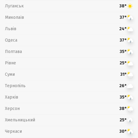
Луганськ
38°
Миколаїв
37°
Львів
24°
Одеса
37°
Полтава
35°
Рівне
25°
Суми
31°
Тернопіль
26°
Харків
35°
Херсон
38°
Хмельницький
25°
Черкаси
30°