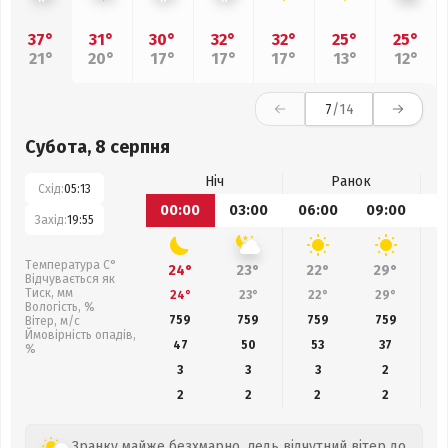
37°
31°
30°
32°
32°
25°
25°
21°
20°
17°
17°
17°
13°
12°
7
/14
Субота, 8 серпня
Ніч
Ранок
Схід:
05:13
00:00
03:00
06:00
09:00
1
Захід:
19:55
Температура С°
24°
23°
22°
29°
Відчувається як
Тиск, мм
24°
23°
22°
29°
Вологість, %
759
759
759
759
Вітер, м/с
Ймовірність опадів,
47
50
53
37
%
3
3
3
2
2
2
2
2
Зранку майже безхмарно, ледь відчутний вітер до