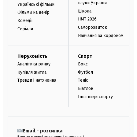
науки України
Українські фільми
Школа
Фільми на вечір
НМТ 2026
Комедії
Саморозвиток
Серіали
Навчання за кордоном
Нерухомість
Спорт
Аналітика ринку
Бокс
Купівля житла
Футбол
Тренди і натхнення
Теніс
Біатлон
Інші види спорту
Email - розсилка
Будьте в курсі всіх новин і оновлень!