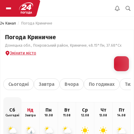
24 Канал
Погода Криничне
Погода Криничне
Донецька обл., Покровський район, Криничне, 48.15°Пн, 37.68°Сх
Змінити місто
Сьогодні
Завтра
Вчора
По годинах
Тиж
Сб
Нд
Пн
Вт
Ср
Чт
Пт
Сьогодні
Завтра
10.08
11.08
12.08
13.08
14.08