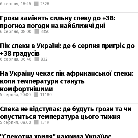
6 серпня,
16:46
2326
Грози замінять сильну спеку до +38:
прогноз погоди на найближчі дні
6 серпня,
08:00
3350
Пік спеки в Україні: де 6 серпня пригріє до
+38 градусів
6 серпня,
06:40
832
На Україну чекає пік африканської спеки:
коли температури стануть
комфортнішими
5 серпня,
20:00
11480
Спека не відступає: де будуть грози та чи
опуститься температура цього тижня
5 серпня,
08:00
1319
"Спекотна хвиля" накрила Україну: