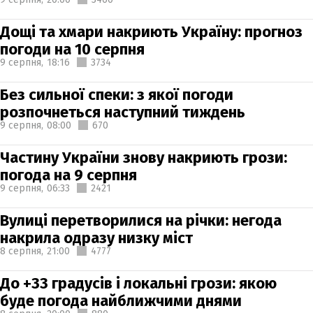
Дощі та хмари накриють Україну: прогноз
погоди на 10 серпня
9 серпня,
18:16
3734
Без сильної спеки: з якої погоди
розпочнеться наступний тиждень
9 серпня,
08:00
670
Частину України знову накриють грози:
погода на 9 серпня
9 серпня,
06:33
2421
Вулиці перетворилися на річки: негода
накрила одразу низку міст
8 серпня,
21:00
4777
До +33 градусів і локальні грози: якою
буде погода найближчими днями