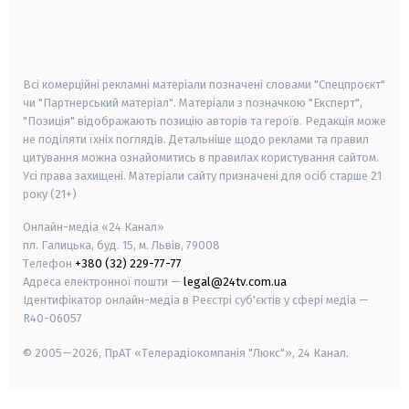
android
apple
smart tv
samsung smart tv
Всі комерційні рекламні матеріали позначені словами "Спецпроєкт"
чи "Партнерський матеріал". Матеріали з позначкою "Експерт",
"Позиція" відображають позицію авторів та героїв. Редакція може
не поділяти їхніх поглядів. Детальніше щодо реклами та правил
цитування можна ознайомитись в правилах користування сайтом.
Усі права захищені.
Матеріали сайту призначені для осіб старше
21
року (21+)
Онлайн-медіа «24 Канал»
пл. Галицька, буд. 15, м. Львів, 79008
Телефон
+380 (32) 229-77-77
Адреса електронної пошти —
legal@24tv.com.ua
Ідентифікатор онлайн-медіа в Реєстрі суб'єктів у сфері медіа —
R40-06057
© 2005—2026,
ПрАТ «Телерадіокомпанія "Люкс"», 24 Канал.