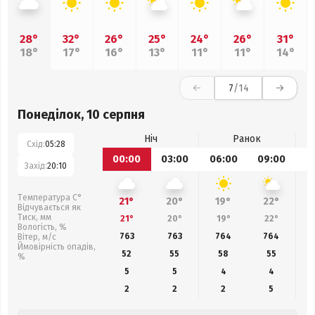
28°
32°
26°
25°
24°
26°
31°
18°
17°
16°
13°
11°
11°
14°
7
/14
Понеділок, 10 серпня
Ніч
Ранок
Схід:
05:28
00:00
03:00
06:00
09:00
1
Захід:
20:10
Температура С°
21°
20°
19°
22°
Відчувається як
Тиск, мм
21°
20°
19°
22°
Вологість, %
763
763
764
764
Вітер, м/с
Ймовірність опадів,
52
55
58
55
%
5
5
4
4
2
2
2
5