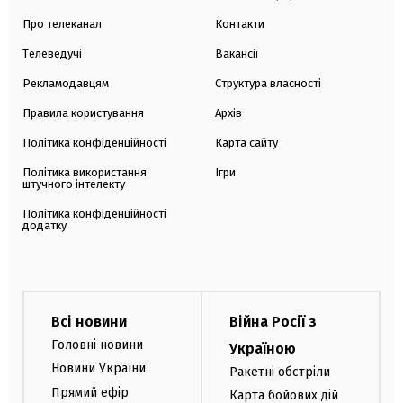
Про телеканал
Контакти
Телеведучі
Вакансії
Рекламодавцям
Структура власності
Правила користування
Архів
Політика конфіденційності
Карта сайту
Політика використання
Ігри
штучного інтелекту
Політика конфіденційності
додатку
Всі новини
Війна Росії з
Головні новини
Україною
Новини України
Ракетні обстріли
Прямий ефір
Карта бойових дій