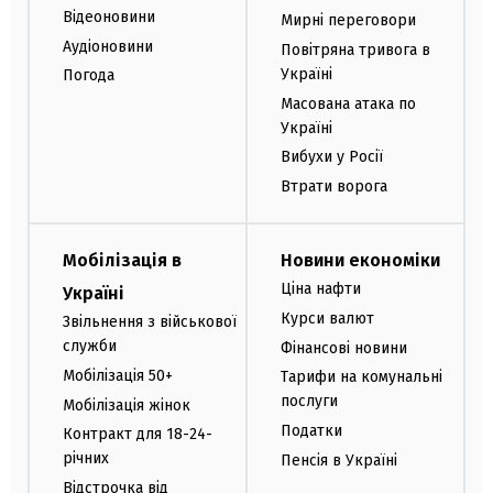
Відеоновини
Мирні переговори
Аудіоновини
Повітряна тривога в
Україні
Погода
Масована атака по
Україні
Вибухи у Росії
Втрати ворога
Мобілізація в
Новини економіки
Ціна нафти
Україні
Курси валют
Звільнення з військової
служби
Фінансові новини
Мобілізація 50+
Тарифи на комунальні
послуги
Мобілізація жінок
Податки
Контракт для 18-24-
річних
Пенсія в Україні
Відстрочка від