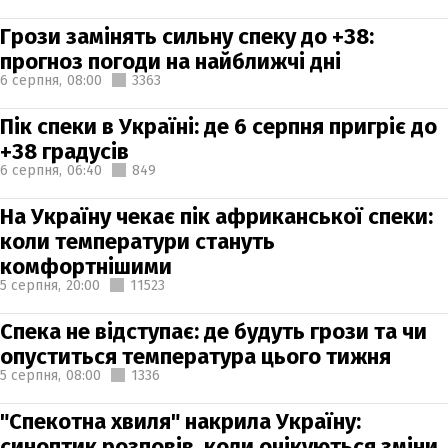
Грози замінять сильну спеку до +38:
прогноз погоди на найближчі дні
6 серпня,
08:00
3363
Пік спеки в Україні: де 6 серпня пригріє до
+38 градусів
6 серпня,
06:40
849
На Україну чекає пік африканської спеки:
коли температури стануть
комфортнішими
5 серпня,
20:00
11523
Спека не відступає: де будуть грози та чи
опуститься температура цього тижня
5 серпня,
08:00
1336
"Спекотна хвиля" накрила Україну:
синоптик розповів, коли очікуються зміни