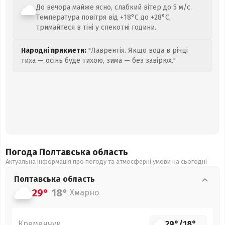
До вечора майже ясно, слабкий вітер до 5 м/с.
Температура повітря від +18°C до +28°C,
тримайтеся в тіні у спекотні години.
Народні прикмети:
"Лаврентія. Якщо вода в річці
тиха — осінь буде тихою, зима — без завірюх."
Погода Полтавська
область
Актуальна інформація про погоду та атмосферні умови на сьогодні
Полтавська
область
29°
18°
Хмарно
Кременчук
29°
/
18°