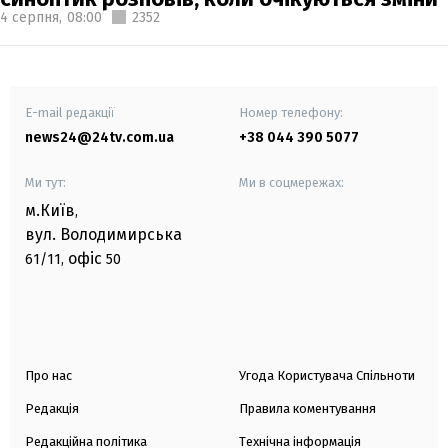
4 серпня,
08:00
2352
E-mail редакції
Номер телефону:
news24@24tv.com.ua
+38 044 390 5077
Ми тут:
Ми в соцмережах:
м.Київ
,
вул. Володимирська
офіс
61/11,
50
Про нас
Угода Користувача Спільноти
Редакція
Правила коментування
Редакційна політика
Технічна інформація