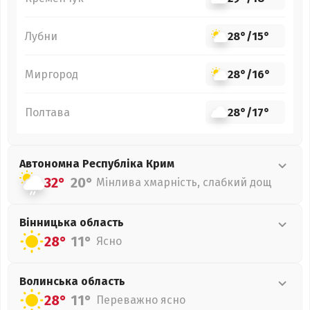
Лубни
28°
/
15°
Миргород
28°
/
16°
Полтава
28°
/
17°
Автономна Республіка Крим
32°
20°
Мінлива хмарність, слабкий дощ
Вінницька
область
28°
11°
Ясно
Волинська
область
28°
11°
Переважно ясно