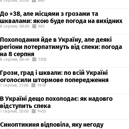
8 серпня,
20:00
880
До +38, але місцями з грозами та
шквалами: якою буде погода на вихідних
8 серпня,
08:00
983
Похолодання йде в Україну, але деякі
регіони потерпатимуть від спеки: погода
на 8 серпня
8 серпня,
06:46
1358
Грози, град і шквали: по всій Україні
оголосили штормове попередження
7 серпня,
21:00
1978
В Україні дещо похолодає: як надовго
відступить спека
7 серпня,
20:00
9455
Синоптикиня відповіла, яку негоду