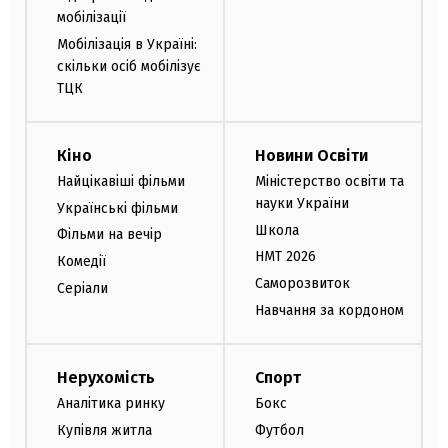
мобілізації
Мобілізація в Україні:
скільки осіб мобілізує
ТЦК
Кіно
Новини Освіти
Найцікавіші фільми
Міністерство освіти та
науки України
Українські фільми
Школа
Фільми на вечір
НМТ 2026
Комедії
Саморозвиток
Серіали
Навчання за кордоном
Нерухомість
Спорт
Аналітика ринку
Бокс
Купівля житла
Футбол