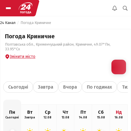
24 Канал
Погода Криничне
Погода Криничне
Полтавська обл., Кременчуцький район, Криничне, 49.07°Пн,
33.95°Сх
Змінити місто
Сьогодні
Завтра
Вчора
По годинах
Тиж
Пн
Вт
Ср
Чт
Пт
Сб
Нд
Сьогодні
Завтра
12.08
13.08
14.08
15.08
16.08