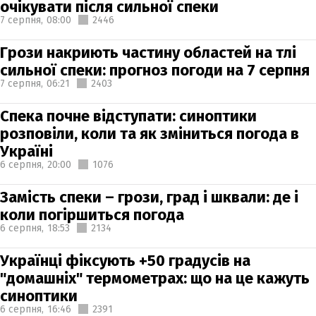
очікувати після сильної спеки
7 серпня,
08:00
2446
Грози накриють частину областей на тлі
сильної спеки: прогноз погоди на 7 серпня
7 серпня,
06:21
2403
Спека почне відступати: синоптики
розповіли, коли та як зміниться погода в
Україні
6 серпня,
20:00
1076
Замість спеки – грози, град і шквали: де і
коли погіршиться погода
6 серпня,
18:53
2134
Українці фіксують +50 градусів на
"домашніх" термометрах: що на це кажуть
синоптики
6 серпня,
16:46
2391