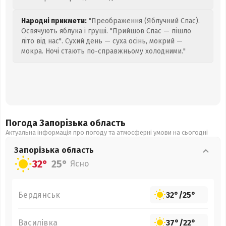
Народні прикмети:
"Преображення (Яблучний Спас).
Освячують яблука і груші. "Прийшов Спас — пішло
літо від нас". Сухий день — суха осінь, мокрий —
мокра. Ночі стають по-справжньому холодними."
Погода Запорізька
область
Актуальна інформація про погоду та атмосферні умови на сьогодні
Запорізька
область
32°
25°
Ясно
Бердянськ
32°
/
25°
Василівка
37°
/
22°