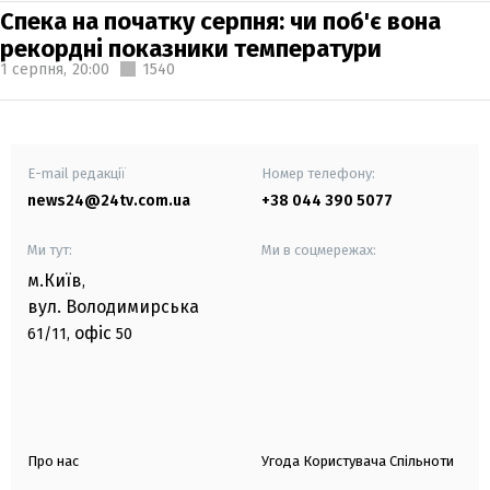
Спека на початку серпня: чи поб'є вона
рекордні показники температури
1 серпня,
20:00
1540
E-mail редакції
Номер телефону:
news24@24tv.com.ua
+38 044 390 5077
Ми тут:
Ми в соцмережах:
м.Київ
,
вул. Володимирська
офіс
61/11,
50
Про нас
Угода Користувача Спільноти