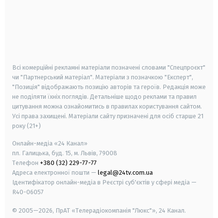
android
apple
smart tv
samsung smart tv
Всі комерційні рекламні матеріали позначені словами "Спецпроєкт"
чи "Партнерський матеріал". Матеріали з позначкою "Експерт",
"Позиція" відображають позицію авторів та героїв. Редакція може
не поділяти їхніх поглядів. Детальніше щодо реклами та правил
цитування можна ознайомитись в правилах користування сайтом.
Усі права захищені.
Матеріали сайту призначені для осіб старше
21
року (21+)
Онлайн-медіа «24 Канал»
пл. Галицька, буд. 15, м. Львів, 79008
Телефон
+380 (32) 229-77-77
Адреса електронної пошти —
legal@24tv.com.ua
Ідентифікатор онлайн-медіа в Реєстрі суб'єктів у сфері медіа —
R40-06057
© 2005—2026,
ПрАТ «Телерадіокомпанія "Люкс"», 24 Канал.