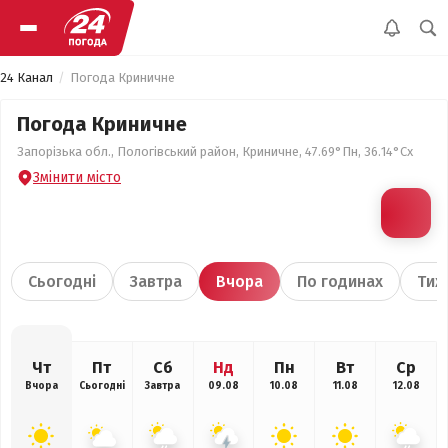
24 Канал
Погода Криничне
Погода Криничне
Запорізька обл., Пологівський район, Криничне, 47.69°Пн, 36.14°Сх
Змінити місто
Сьогодні
Завтра
Вчора
По годинах
Тиж
Чт
Пт
Сб
Нд
Пн
Вт
Ср
Вчора
Сьогодні
Завтра
09.08
10.08
11.08
12.08