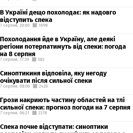
В Україні дещо похолодає: як надовго
відступить спека
7 серпня,
20:00
1698
Похолодання йде в Україну, але деякі
регіони потерпатимуть від спеки: погода
на 8 серпня
7 серпня,
17:39
582
Синоптикиня відповіла, яку негоду
очікувати після сильної спеки
7 серпня,
08:00
2420
Грози накриють частину областей на тлі
сильної спеки: прогноз погоди на 7 серпня
7 серпня,
06:21
2378
Спека почне відступати: синоптики