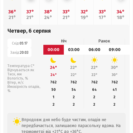
36°
37°
38°
33°
32°
33°
34°
21°
21°
24°
21°
19°
17°
18°
Четвер, 6 серпня
Ніч
Ранок
Схід:
05:17
00:00
03:00
06:00
09:00
1
Захід:
20:03
Температура С°
24°
22°
22°
30°
Відчувається як
Тиск, мм
24°
22°
22°
30°
Вологість, %
762
762
762
762
Вітер, м/с
Ймовірність опадів,
50
54
64
41
%
1
2
2
2
2
2
2
2
Впродовж дня небо буде чистим, опадів не
передбачається, залишаємо парасольку вдома. На
термометрі від +21°C до +36°C.