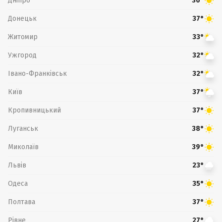
Дніпро
36°
Донецьк
37°
Житомир
33°
Ужгород
32°
Івано-Франківськ
32°
Київ
37°
Кропивницький
37°
Луганськ
38°
Миколаїв
39°
Львів
23°
Одеса
35°
Полтава
37°
Рівне
27°