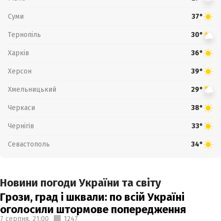
Суми
37°
Тернопіль
30°
Харків
36°
Херсон
39°
Хмельницький
29°
Черкаси
38°
Чернігів
33°
Севастополь
34°
Новини погоди України та світу
Грози, град і шквали: по всій Україні
оголосили штормове попередження
7 серпня,
21:00
1247