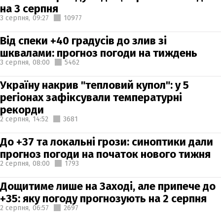
на 3 серпня
3 серпня,
09:27
10977
Від спеки +40 градусів до злив зі
шквалами: прогноз погоди на тиждень
3 серпня,
08:00
5462
Україну накрив "тепловий купол": у 5
регіонах зафіксували температурні
рекорди
2 серпня,
14:52
3681
До +37 та локальні грози: синоптики дали
прогноз погоди на початок нового тижня
2 серпня,
08:00
1793
Дощитиме лише на Заході, але припече до
+35: яку погоду прогнозують на 2 серпня
2 серпня,
06:57
2697