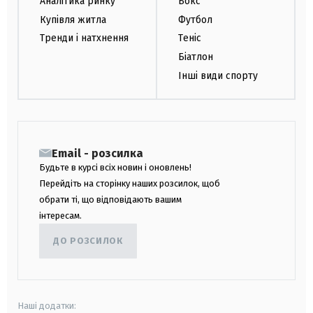
Аналітика ринку
Бокс
Купівля житла
Футбол
Тренди і натхнення
Теніс
Біатлон
Інші види спорту
Email - розсилка
Будьте в курсі всіх новин і оновлень!
Перейдіть на сторінку наших розсилок, щоб
обрати ті, що відповідають вашим
інтересам.
ДО РОЗСИЛОК
Наші додатки: