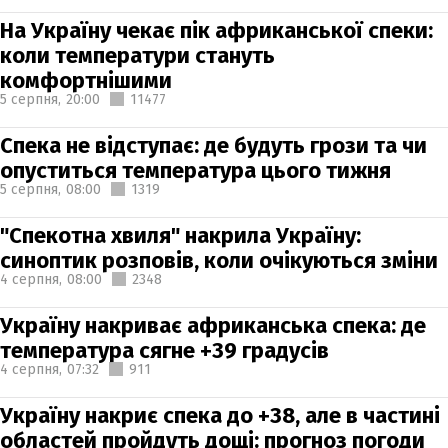
На Україну чекає пік африканської спеки:
коли температури стануть
комфортнішими
5 серпня,
20:00
11477
Спека не відступає: де будуть грози та чи
опуститься температура цього тижня
5 серпня,
08:00
1319
"Спекотна хвиля" накрила Україну:
синоптик розповів, коли очікуються зміни
4 серпня,
08:00
2348
Україну накриває африканська спека: де
температура сягне +39 градусів
4 серпня,
07:32
911
Україну накриє спека до +38, але в частині
областей пройдуть дощі: прогноз погоди