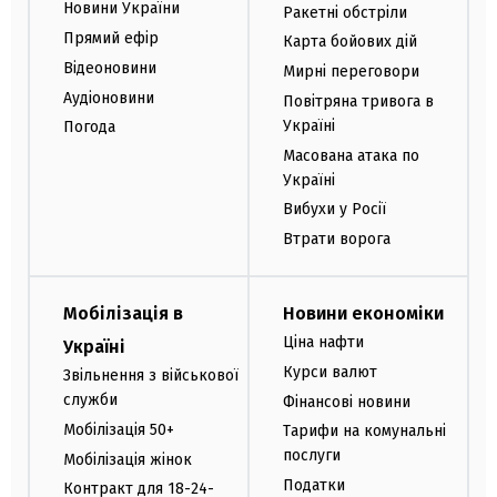
Новини України
Ракетні обстріли
Прямий ефір
Карта бойових дій
Відеоновини
Мирні переговори
Аудіоновини
Повітряна тривога в
Україні
Погода
Масована атака по
Україні
Вибухи у Росії
Втрати ворога
Мобілізація в
Новини економіки
Ціна нафти
Україні
Курси валют
Звільнення з військової
служби
Фінансові новини
Мобілізація 50+
Тарифи на комунальні
послуги
Мобілізація жінок
Податки
Контракт для 18-24-