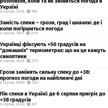
розповіли, коли та як зміниться погода в
Україні
6 серпня,
20:00
985
Замість спеки – грози, град і шквали: де і
коли погіршиться погода
6 серпня,
18:53
2115
Українці фіксують +50 градусів на
"домашніх" термометрах: що на це кажуть
синоптики
6 серпня,
16:46
2314
Грози замінять сильну спеку до +38:
прогноз погоди на найближчі дні
6 серпня,
08:00
3342
Пік спеки в Україні: де 6 серпня пригріє до
+38 градусів
6 серпня,
06:40
831