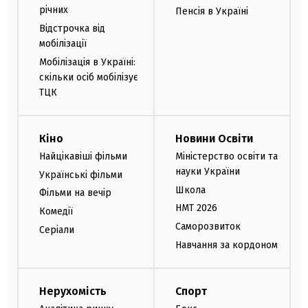
річних
Пенсія в Україні
Відстрочка від
мобілізації
Мобілізація в Україні:
скільки осіб мобілізує
ТЦК
Кіно
Новини Освіти
Найцікавіші фільми
Міністерство освіти та
науки України
Українські фільми
Школа
Фільми на вечір
НМТ 2026
Комедії
Саморозвиток
Серіали
Навчання за кордоном
Нерухомість
Спорт