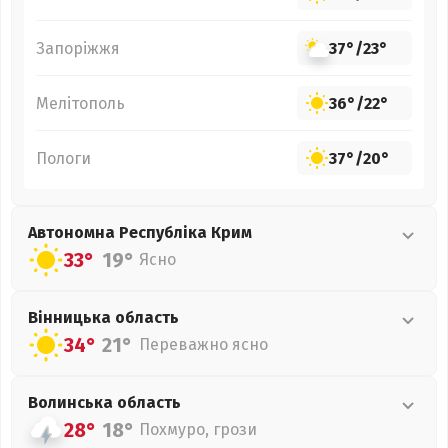
Запоріжжя
37°
/
23°
Мелітополь
36°
/
22°
Пологи
37°
/
20°
Автономна Республіка Крим
33°
19°
Ясно
Вінницька
область
34°
21°
Переважно ясно
Волинська
область
28°
18°
Похмуро, грози