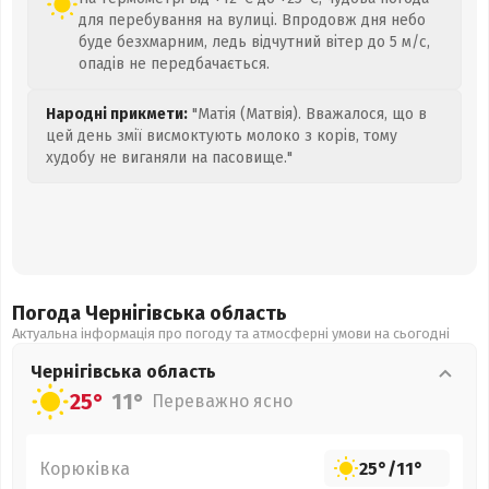
для перебування на вулиці. Впродовж дня небо
буде безхмарним, ледь відчутний вітер до 5 м/с,
опадів не передбачається.
Народні прикмети:
"Матія (Матвія). Вважалося, що в
цей день змії висмоктують молоко з корів, тому
худобу не виганяли на пасовище."
Погода Чернігівська
область
Актуальна інформація про погоду та атмосферні умови на сьогодні
Чернігівська
область
25°
11°
Переважно ясно
Корюківка
25°
/
11°