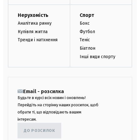
Нерухомість
Спорт
Аналітика ринку
Бокс
Купівля житла
Футбол
Тренди і натхнення
Теніс
Біатлон
Інші види спорту
Email - розсилка
Будьте в курсі всіх новин і оновлень!
Перейдіть на сторінку наших розсилок, щоб
обрати ті, що відповідають вашим
інтересам.
ДО РОЗСИЛОК