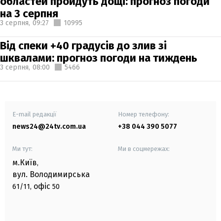
областей пройдуть дощі: прогноз погоди
на 3 серпня
3 серпня,
09:27
10995
Від спеки +40 градусів до злив зі
шквалами: прогноз погоди на тиждень
3 серпня,
08:00
5466
E-mail редакції
Номер телефону:
news24@24tv.com.ua
+38 044 390 5077
Ми тут:
Ми в соцмережах:
м.Київ
,
вул. Володимирська
офіс
61/11,
50