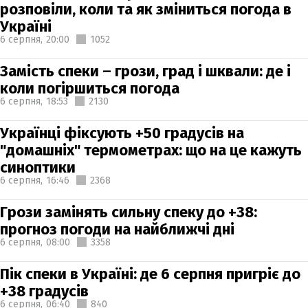
розповіли, коли та як зміниться погода в
Україні
6 серпня,
20:00
1052
Замість спеки – грози, град і шквали: де і
коли погіршиться погода
6 серпня,
18:53
2130
Українці фіксують +50 градусів на
"домашніх" термометрах: що на це кажуть
синоптики
6 серпня,
16:46
2368
Грози замінять сильну спеку до +38:
прогноз погоди на найближчі дні
6 серпня,
08:00
3358
Пік спеки в Україні: де 6 серпня пригріє до
+38 градусів
6 серпня,
06:40
840