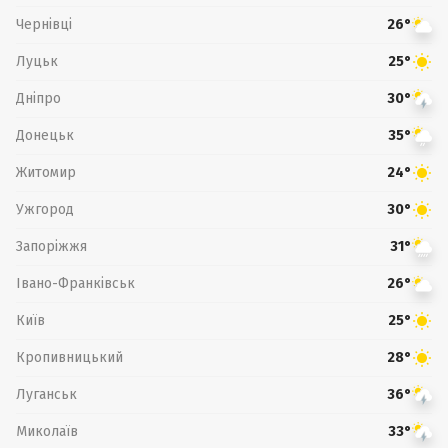
Чернівці
26°
Луцьк
25°
Дніпро
30°
Донецьк
35°
Житомир
24°
Ужгород
30°
Запоріжжя
31°
Івано-Франківськ
26°
Київ
25°
Кропивницький
28°
Луганськ
36°
Миколаїв
33°