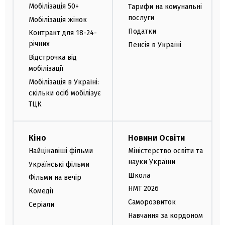
Мобілізація 50+
Тарифи на комунальні
послуги
Мобілізація жінок
Податки
Контракт для 18-24-
річних
Пенсія в Україні
Відстрочка від
мобілізації
Мобілізація в Україні:
скільки осіб мобілізує
ТЦК
Кіно
Новини Освіти
Найцікавіші фільми
Міністерство освіти та
науки України
Українські фільми
Школа
Фільми на вечір
НМТ 2026
Комедії
Саморозвиток
Серіали
Навчання за кордоном