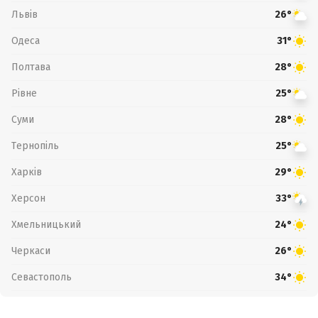
Львів
26°
Одеса
31°
Полтава
28°
Рівне
25°
Суми
28°
Тернопіль
25°
Харків
29°
Херсон
33°
Хмельницький
24°
Черкаси
26°
Севастополь
34°