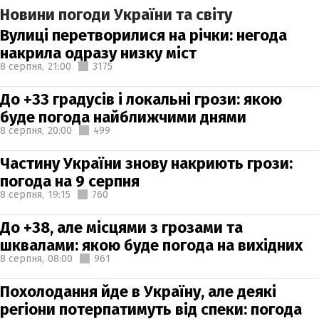
Новини погоди України та світу
Вулиці перетворилися на річки: негода
накрила одразу низку міст
8 серпня,
21:00
3175
До +33 градусів і локальні грози: якою
буде погода найближчими днями
8 серпня,
20:00
499
Частину України знову накриють грози:
погода на 9 серпня
8 серпня,
19:15
760
До +38, але місцями з грозами та
шквалами: якою буде погода на вихідних
8 серпня,
08:00
961
Похолодання йде в Україну, але деякі
регіони потерпатимуть від спеки: погода