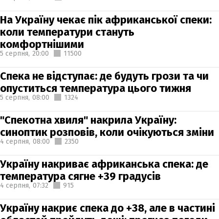
На Україну чекає пік африканської спеки:
коли температури стануть
комфортнішими
5 серпня,
20:00
11500
Спека не відступає: де будуть грози та чи
опуститься температура цього тижня
5 серпня,
08:00
1324
"Спекотна хвиля" накрила Україну:
синоптик розповів, коли очікуються зміни
4 серпня,
08:00
2350
Україну накриває африканська спека: де
температура сягне +39 градусів
4 серпня,
07:32
915
Україну накриє спека до +38, але в частині