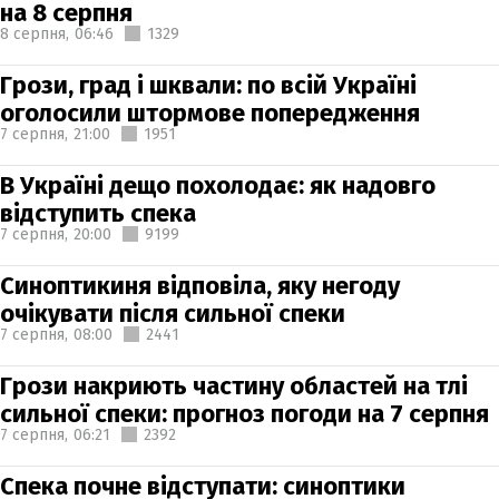
на 8 серпня
8 серпня,
06:46
1329
Грози, град і шквали: по всій Україні
оголосили штормове попередження
7 серпня,
21:00
1951
В Україні дещо похолодає: як надовго
відступить спека
7 серпня,
20:00
9199
Синоптикиня відповіла, яку негоду
очікувати після сильної спеки
7 серпня,
08:00
2441
Грози накриють частину областей на тлі
сильної спеки: прогноз погоди на 7 серпня
7 серпня,
06:21
2392
Спека почне відступати: синоптики