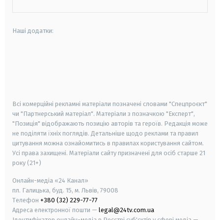
Наші додатки:
android
apple
smart tv
samsung smart tv
Всі комерційні рекламні матеріали позначені словами "Спецпроєкт"
чи "Партнерський матеріал". Матеріали з позначкою "Експерт",
"Позиція" відображають позицію авторів та героїв. Редакція може
не поділяти їхніх поглядів. Детальніше щодо реклами та правил
цитування можна ознайомитись в правилах користування сайтом.
Усі права захищені.
Матеріали сайту призначені для осіб старше
21
року (21+)
Онлайн-медіа «24 Канал»
пл. Галицька, буд. 15, м. Львів, 79008
Телефон
+380 (32) 229-77-77
Адреса електронної пошти —
legal@24tv.com.ua
Ідентифікатор онлайн-медіа в Реєстрі суб'єктів у сфері медіа —