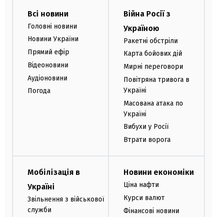
Всі новини
Війна Росії з
Головні новини
Україною
Новини України
Ракетні обстріли
Прямий ефір
Карта бойових дій
Відеоновини
Мирні переговори
Аудіоновини
Повітряна тривога в
Україні
Погода
Масована атака по
Україні
Вибухи у Росії
Втрати ворога
Мобілізація в
Новини економіки
Ціна нафти
Україні
Курси валют
Звільнення з військової
служби
Фінансові новини