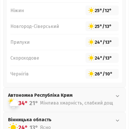
Ніжин
25°
/
12°
Новгород-Сіверський
25°
/
13°
Прилуки
24°
/
13°
Скороходове
24°
/
13°
Чернігів
26°
/
10°
Автономна Республіка Крим
34°
21°
Мінлива хмарність, слабкий дощ
Вінницька
область
24°
13°
Ясно