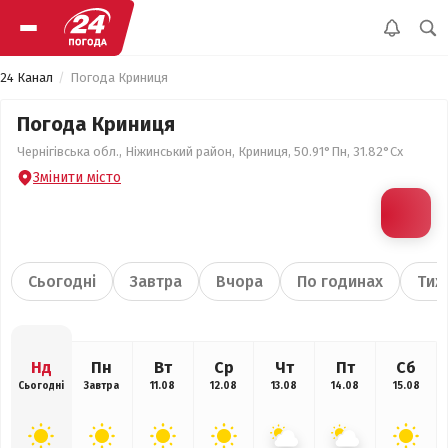
24 Канал
Погода Криниця
Погода Криниця
Чернігівська обл., Ніжинський район, Криниця, 50.91°Пн, 31.82°Сх
Змінити місто
Сьогодні
Завтра
Вчора
По годинах
Тиж
Нд
Пн
Вт
Ср
Чт
Пт
Сб
Сьогодні
Завтра
11.08
12.08
13.08
14.08
15.08