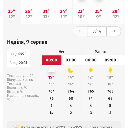
25°
26°
31°
24°
23°
25°
28°
12°
12°
13°
11°
10°
9°
12°
7
/14
Неділя, 9 серпня
Ніч
Ранок
Схід:
05:29
00:00
03:00
06:00
09:00
1
Захід:
20:25
Температура С°
15°
14°
12°
18°
Відчувається як
Тиск, мм
15°
14°
12°
18°
Вологість, %
764
764
765
765
Вітер, м/с
Ймовірність опадів,
76
68
74
64
%
5
4
4
5
14
2
3
3
На термометрі від +12°C до +25°C, чудова погода