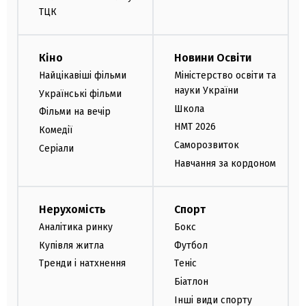
ТЦК
Кіно
Новини Освіти
Найцікавіші фільми
Міністерство освіти та
науки України
Українські фільми
Школа
Фільми на вечір
НМТ 2026
Комедії
Саморозвиток
Серіали
Навчання за кордоном
Нерухомість
Спорт
Аналітика ринку
Бокс
Купівля житла
Футбол
Тренди і натхнення
Теніс
Біатлон
Інші види спорту