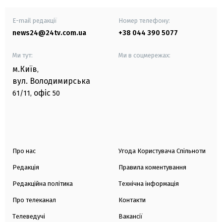
E-mail редакції
Номер телефону:
news24@24tv.com.ua
+38 044 390 5077
Ми тут:
Ми в соцмережах:
м.Київ
,
вул. Володимирська
офіс
61/11,
50
Про нас
Угода Користувача Спільноти
Редакція
Правила коментування
Редакційна політика
Технічна інформація
Про телеканал
Контакти
Телеведучі
Вакансії