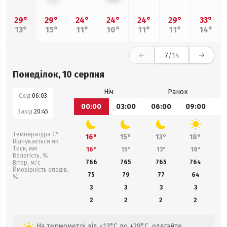
29°
29°
24°
24°
24°
29°
33°
13°
15°
11°
10°
11°
11°
14°
7
/14
Понеділок, 10 серпня
Ніч
Ранок
Схід:
06:03
00:00
03:00
06:00
09:00
1
Захід:
20:45
Температура С°
16°
15°
13°
18°
Відчувається як
Тиск, мм
16°
15°
13°
18°
Вологість, %
766
765
765
764
Вітер, м/с
Ймовірність опадів,
75
79
77
64
%
3
3
3
3
2
2
2
2
На термометрі від +13°C до +29°C, одягайте