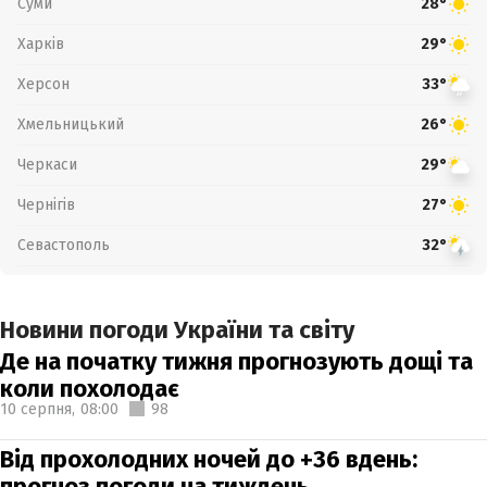
Суми
28°
Харків
29°
Херсон
33°
Хмельницький
26°
Черкаси
29°
Чернігів
27°
Севастополь
32°
Новини погоди України та світу
Де на початку тижня прогнозують дощі та
коли похолодає
10 серпня,
08:00
98
Від прохолодних ночей до +36 вдень:
прогноз погоди на тиждень