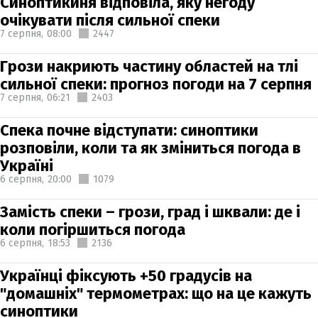
Синоптикиня відповіла, яку негоду
очікувати після сильної спеки
7 серпня,
08:00
2447
Грози накриють частину областей на тлі
сильної спеки: прогноз погоди на 7 серпня
7 серпня,
06:21
2403
Спека почне відступати: синоптики
розповіли, коли та як зміниться погода в
Україні
6 серпня,
20:00
1079
Замість спеки – грози, град і шквали: де і
коли погіршиться погода
6 серпня,
18:53
2136
Українці фіксують +50 градусів на
"домашніх" термометрах: що на це кажуть
синоптики