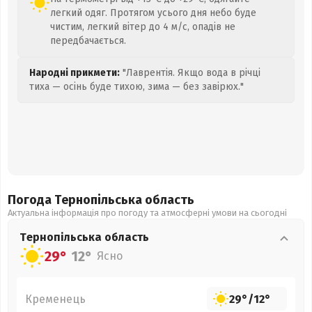
легкий одяг. Протягом усього дня небо буде
чистим, легкий вітер до 4 м/с, опадів не
передбачається.
Народні прикмети:
"Лаврентія. Якщо вода в річці
тиха — осінь буде тихою, зима — без завірюх."
Погода Тернопільська
область
Актуальна інформація про погоду та атмосферні умови на сьогодні
Тернопільська
область
29°
12°
Ясно
Кременець
29°
/
12°