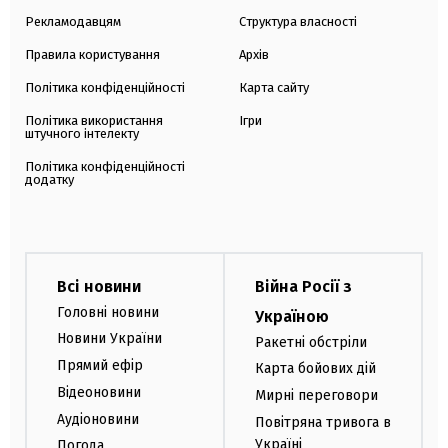
Рекламодавцям
Структура власності
Правила користування
Архів
Політика конфіденційності
Карта сайту
Політика використання
Ігри
штучного інтелекту
Політика конфіденційності
додатку
Всі новини
Війна Росії з
Головні новини
Україною
Новини України
Ракетні обстріли
Прямий ефір
Карта бойових дій
Відеоновини
Мирні переговори
Аудіоновини
Повітряна тривога в
Україні
Погода