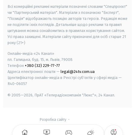
Всі комерційні рекламні матеріали позначені словами "Спецпроєкт"
чи "Партнерський матеріал". Матеріали з позначкою "Експерт",
"Позиція" відображають позицію авторів та героїв. Редакція може
не поділяти їхніх поглядів. Детальніше щодо реклами та правил
цитування можна ознайомитись в правилах користування сайтом.
Усі права захищені.
Матеріали сайту призначені для осіб старше
21
року (21+)
Онлайн-медіа «24 Канал»
пл. Галицька, буд. 15, м. Львів, 79008
Телефон
+380 (32) 229-77-77
Адреса електронної пошти —
legal@24tv.com.ua
Ідентифікатор онлайн-медіа в Реєстрі суб'єктів у сфері медіа —
R40-06057
© 2005—2026,
ПрАТ «Телерадіокомпанія "Люкс"», 24 Канал.
Розробка сайту
-