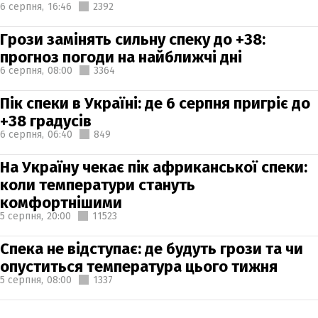
6 серпня,
16:46
2392
Грози замінять сильну спеку до +38:
прогноз погоди на найближчі дні
6 серпня,
08:00
3364
Пік спеки в Україні: де 6 серпня пригріє до
+38 градусів
6 серпня,
06:40
849
На Україну чекає пік африканської спеки:
коли температури стануть
комфортнішими
5 серпня,
20:00
11523
Спека не відступає: де будуть грози та чи
опуститься температура цього тижня
5 серпня,
08:00
1337