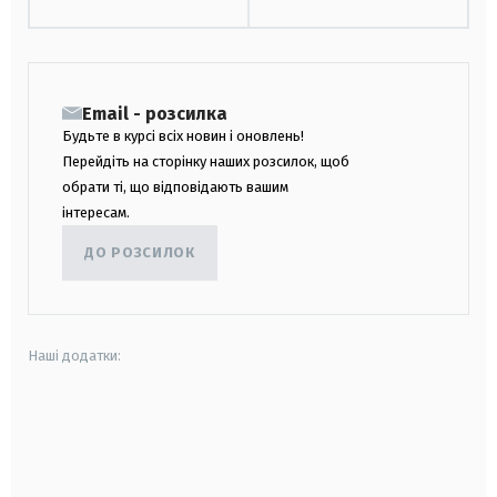
Email - розсилка
Будьте в курсі всіх новин і оновлень!
Перейдіть на сторінку наших розсилок, щоб
обрати ті, що відповідають вашим
інтересам.
ДО РОЗСИЛОК
Наші додатки:
android
apple
smart tv
samsung smart tv