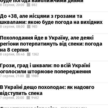
буде погода найближчими днями
8 серпня,
20:00
882
До +38, але місцями з грозами та
шквалами: якою буде погода на вихідних
8 серпня,
08:00
985
Похолодання йде в Україну, але деякі
регіони потерпатимуть від спеки: погода
на 8 серпня
8 серпня,
06:46
1362
Грози, град і шквали: по всій Україні
оголосили штормове попередження
7 серпня,
21:00
1980
В Україні дещо похолодає: як надовго
відступить спека
7 серпня,
20:00
9462