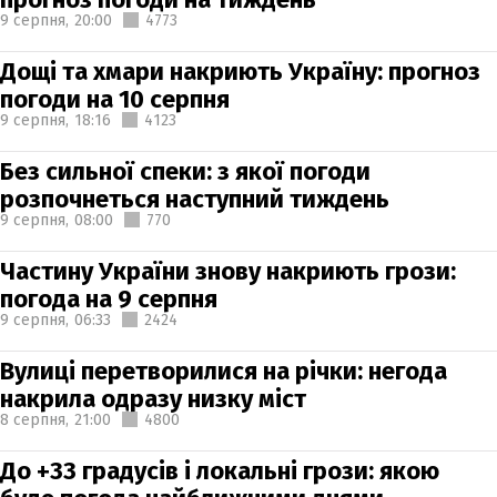
9 серпня,
20:00
4773
Дощі та хмари накриють Україну: прогноз
погоди на 10 серпня
9 серпня,
18:16
4123
Без сильної спеки: з якої погоди
розпочнеться наступний тиждень
9 серпня,
08:00
770
Частину України знову накриють грози:
погода на 9 серпня
9 серпня,
06:33
2424
Вулиці перетворилися на річки: негода
накрила одразу низку міст
8 серпня,
21:00
4800
До +33 градусів і локальні грози: якою