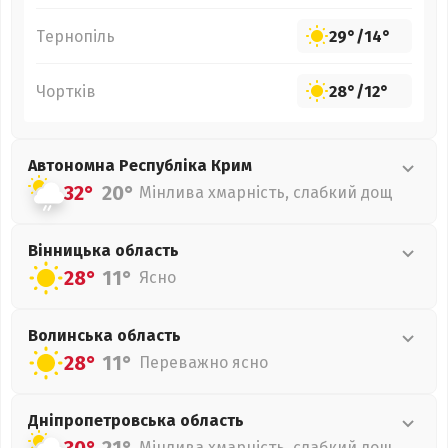
Тернопіль
29°
/
14°
Чортків
28°
/
12°
Автономна Республіка Крим
32°
20°
Мінлива хмарність, слабкий дощ
Вінницька
область
28°
11°
Ясно
Волинська
область
28°
11°
Переважно ясно
Дніпропетровська
область
Мінлива хмарність, слабкий дощ