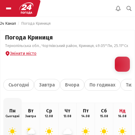
24 Канал
Погода Криниця
Погода Криниця
Тернопільська обл., Чортківський район, Криниця, 49.05°Пн, 25.11°Сх
Змінити місто
Сьогодні
Завтра
Вчора
По годинах
Тиж
Пн
Вт
Ср
Чт
Пт
Сб
Нд
Сьогодні
Завтра
12.08
13.08
14.08
15.08
16.08