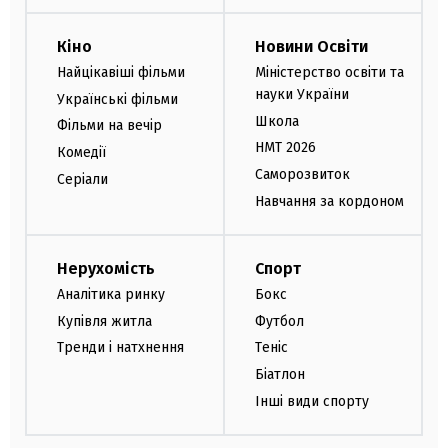
Кіно
Новини Освіти
Найцікавіші фільми
Міністерство освіти та
науки України
Українські фільми
Школа
Фільми на вечір
НМТ 2026
Комедії
Саморозвиток
Серіали
Навчання за кордоном
Нерухомість
Спорт
Аналітика ринку
Бокс
Купівля житла
Футбол
Тренди і натхнення
Теніс
Біатлон
Інші види спорту