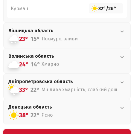
Курман
32°
/
26°
Вінницька
область
23°
15°
Похмуро, зливи
Волинська
область
24°
14°
Хмарно
Дніпропетровська
область
33°
22°
Мінлива хмарність, слабкий дощ
Донецька
область
38°
22°
Ясно