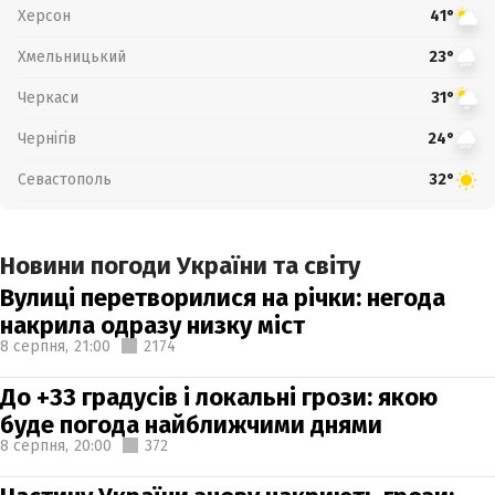
Херсон
41°
Хмельницький
23°
Черкаси
31°
Чернігів
24°
Севастополь
32°
Новини погоди України та світу
Вулиці перетворилися на річки: негода
накрила одразу низку міст
8 серпня,
21:00
2174
До +33 градусів і локальні грози: якою
буде погода найближчими днями
8 серпня,
20:00
372