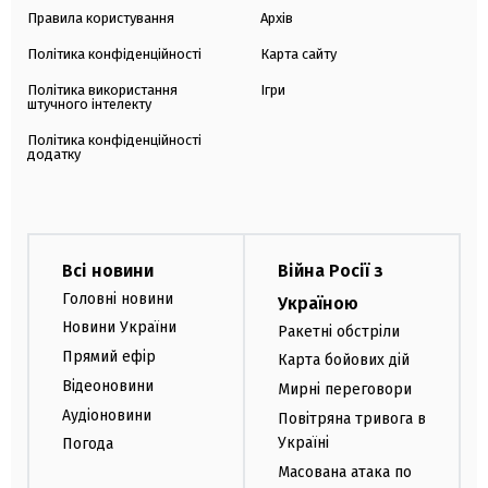
Правила користування
Архів
Політика конфіденційності
Карта сайту
Політика використання
Ігри
штучного інтелекту
Політика конфіденційності
додатку
Всі новини
Війна Росії з
Головні новини
Україною
Новини України
Ракетні обстріли
Прямий ефір
Карта бойових дій
Відеоновини
Мирні переговори
Аудіоновини
Повітряна тривога в
Україні
Погода
Масована атака по