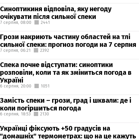
Синоптикиня відповіла, яку негоду
очікувати після сильної спеки
7 серпня,
08:00
2441
Грози накриють частину областей на тлі
сильної спеки: прогноз погоди на 7 серпня
7 серпня,
06:21
2392
Спека почне відступати: синоптики
розповіли, коли та як зміниться погода в
Україні
6 серпня,
20:00
1051
Замість спеки – грози, град і шквали: де і
коли погіршиться погода
6 серпня,
18:53
2130
Українці фіксують +50 градусів на
"домашніх" термометрах: що на це кажуть