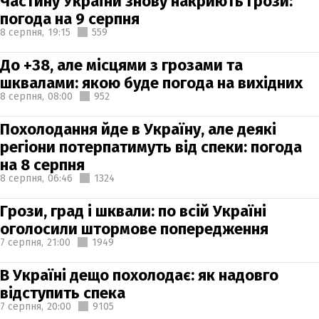
Частину України знову накриють грози:
погода на 9 серпня
8 серпня,
19:15
559
До +38, але місцями з грозами та
шквалами: якою буде погода на вихідних
8 серпня,
08:00
952
Похолодання йде в Україну, але деякі
регіони потерпатимуть від спеки: погода
на 8 серпня
8 серпня,
06:46
1324
Грози, град і шквали: по всій Україні
оголосили штормове попередження
7 серпня,
21:00
1949
В Україні дещо похолодає: як надовго
відступить спека
7 серпня,
20:00
9105