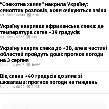
"Спекотна хвиля" накрила Україну:
синоптик розповів, коли очікуються зміни
4 серпня,
08:00
2350
Україну накриває африканська спека: де
температура сягне +39 градусів
4 серпня,
07:32
914
Україну накриє спека до +38, але в частині
областей пройдуть дощі: прогноз погоди
на 3 серпня
3 серпня,
09:27
10995
Від спеки +40 градусів до злив зі
шквалами: прогноз погоди на тиждень
3 серпня,
08:00
5465