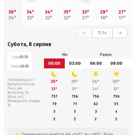
36°
34°
34°
35°
33°
29°
27°
24°
23°
22°
22°
21°
18°
17°
7
/14
Субота, 8 серпня
Ніч
Ранок
Схід:
05:35
00:00
03:00
06:00
09:00
1
Захід:
20:05
Температура С°
25°
25°
24°
30°
Відчувається як
Тиск, мм
25°
25°
24°
32°
Вологість, %
757
756
756
756
Вітер, м/с
Ймовірність опадів,
79
71
62
51
%
3
3
3
4
2
2
2
2
Температура повітря від +24°C до +36°C, буде