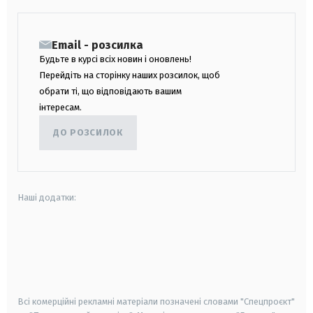
Email - розсилка
Будьте в курсі всіх новин і оновлень!
Перейдіть на сторінку наших розсилок, щоб
обрати ті, що відповідають вашим
інтересам.
ДО РОЗСИЛОК
Наші додатки:
android
apple
smart tv
samsung smart tv
Всі комерційні рекламні матеріали позначені словами "Спецпроєкт"