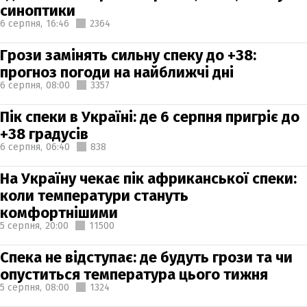
синоптики
6 серпня,
16:46
2364
Грози замінять сильну спеку до +38:
прогноз погоди на найближчі дні
6 серпня,
08:00
3357
Пік спеки в Україні: де 6 серпня пригріє до
+38 градусів
6 серпня,
06:40
838
На Україну чекає пік африканської спеки:
коли температури стануть
комфортнішими
5 серпня,
20:00
11500
Спека не відступає: де будуть грози та чи
опуститься температура цього тижня
5 серпня,
08:00
1324