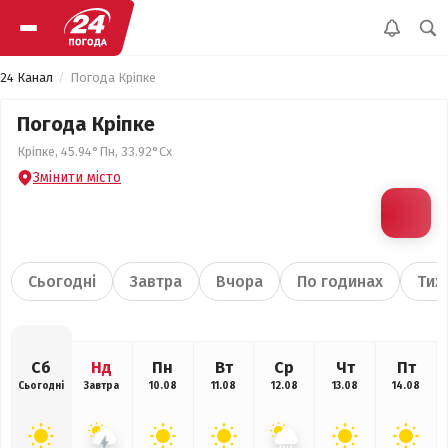
24 Канал
Погода Кріпке
Погода Кріпке
Кріпке, 45.94°Пн, 33.92°Сх
Змінити місто
Сьогодні
Завтра
Вчора
По годинах
Тиж
Сб
Нд
Пн
Вт
Ср
Чт
Пт
Сьогодні
Завтра
10.08
11.08
12.08
13.08
14.08