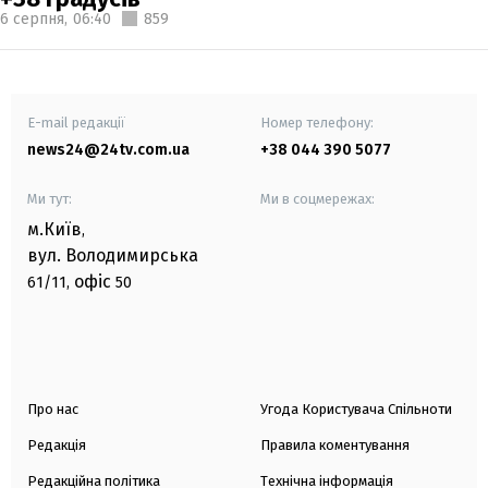
6 серпня,
06:40
859
E-mail редакції
Номер телефону:
news24@24tv.com.ua
+38 044 390 5077
Ми тут:
Ми в соцмережах:
м.Київ
,
вул. Володимирська
офіс
61/11,
50
Про нас
Угода Користувача Спільноти
Редакція
Правила коментування
Редакційна політика
Технічна інформація