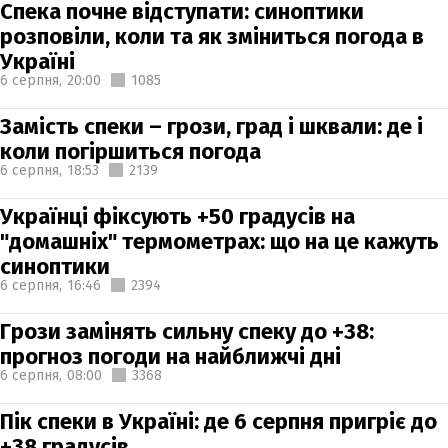
Спека почне відступати: синоптики
розповіли, коли та як зміниться погода в
Україні
6 серпня,
20:00
1085
Замість спеки – грози, град і шквали: де і
коли погіршиться погода
6 серпня,
18:53
2139
Українці фіксують +50 градусів на
"домашніх" термометрах: що на це кажуть
синоптики
6 серпня,
16:46
2394
Грози замінять сильну спеку до +38:
прогноз погоди на найближчі дні
6 серпня,
08:00
3368
Пік спеки в Україні: де 6 серпня пригріє до
+38 градусів