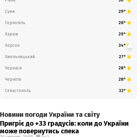
Рівне
30°
Суми
29°
Тернопіль
28°
Харків
29°
Херсон
34°
Хмельницький
27°
Черкаси
28°
Чернігів
28°
Севастополь
32°
Новини погоди України та світу
Пригріє до +33 градусів: коли до України
може повернутись спека
10 серпня,
20:00
543