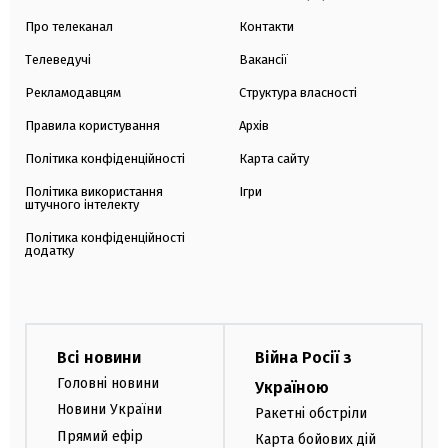
Про телеканал
Контакти
Телеведучі
Вакансії
Рекламодавцям
Структура власності
Правила користування
Архів
Політика конфіденційності
Карта сайту
Політика використання
Ігри
штучного інтелекту
Політика конфіденційності
додатку
Всі новини
Війна Росії з
Головні новини
Україною
Новини України
Ракетні обстріли
Прямий ефір
Карта бойових дій