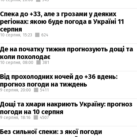
Спека до +33, але з грозами у деяких
регіонах: якою буде погода в Україні 11
серпня
10 серпня,
15:23
624
Де на початку тижня прогнозують дощі та
коли похолодає
10 серпня,
08:00
381
Від прохолодних ночей до +36 вдень:
прогноз погоди на тиждень
9 серпня,
20:00
5411
Дощі та хмари накриють Україну: прогноз
погоди на 10 серпня
9 серпня,
18:16
4507
Без сильної спеки: з якої погоди