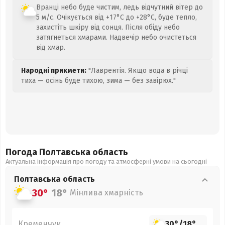
Вранці небо буде чистим, ледь відчутний вітер до
5 м/с. Очікується від +17°C до +28°C, буде тепло,
захистіть шкіру від сонця. Після обіду небо
затягнеться хмарами. Надвечір небо очистеться
від хмар.
Народні прикмети:
"Лаврентія. Якщо вода в річці
тиха — осінь буде тихою, зима — без завірюх."
Погода Полтавська
область
Актуальна інформація про погоду та атмосферні умови на сьогодні
Полтавська
область
30°
18°
Мінлива хмарність
Кременчук
30°
/
18°