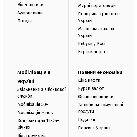
Відеоновини
Мирні переговори
Аудіоновини
Повітряна тривога в
Україні
Погода
Масована атака по
Україні
Вибухи у Росії
Втрати ворога
Мобілізація в
Новини економіки
Ціна нафти
Україні
Курси валют
Звільнення з військової
служби
Фінансові новини
Мобілізація 50+
Тарифи на комунальні
послуги
Мобілізація жінок
Податки
Контракт для 18-24-
річних
Пенсія в Україні
Відстрочка від