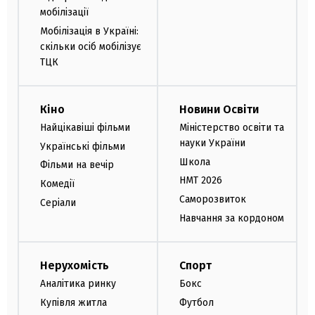
мобілізації
Мобілізація в Україні:
скільки осіб мобілізує
ТЦК
Кіно
Новини Освіти
Найцікавіші фільми
Міністерство освіти та
науки України
Українські фільми
Школа
Фільми на вечір
НМТ 2026
Комедії
Саморозвиток
Серіали
Навчання за кордоном
Нерухомість
Спорт
Аналітика ринку
Бокс
Купівля житла
Футбол