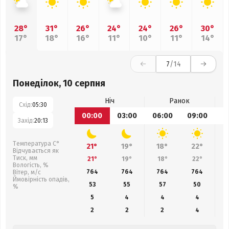
28°
31°
26°
24°
24°
26°
30°
17°
18°
16°
11°
10°
11°
14°
7
/14
Понеділок, 10 серпня
Ніч
Ранок
Схід:
05:30
00:00
03:00
06:00
09:00
1
Захід:
20:13
Температура С°
21°
19°
18°
22°
Відчувається як
Тиск, мм
21°
19°
18°
22°
Вологість, %
764
764
764
764
Вітер, м/с
Ймовірність опадів,
53
55
57
50
%
5
4
4
4
2
2
2
4