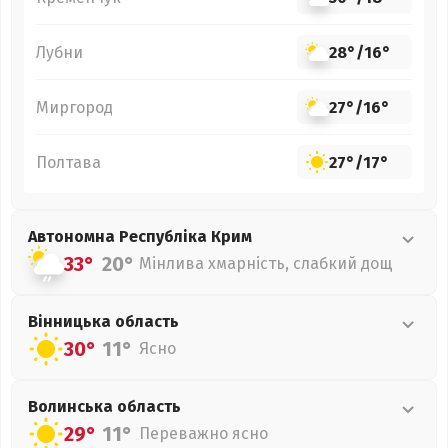
Лубни
28°
/
16°
Миргород
27°
/
16°
Полтава
27°
/
17°
Автономна Республіка Крим
33°
20°
Мінлива хмарність, слабкий дощ
Вінницька
область
30°
11°
Ясно
Волинська
область
29°
11°
Переважно ясно