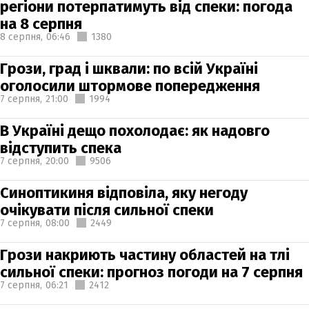
регіони потерпатимуть від спеки: погода
на 8 серпня
8 серпня,
06:46
1380
Грози, град і шквали: по всій Україні
оголосили штормове попередження
7 серпня,
21:00
1994
В Україні дещо похолодає: як надовго
відступить спека
7 серпня,
20:00
9506
Синоптикиня відповіла, яку негоду
очікувати після сильної спеки
7 серпня,
08:00
2449
Грози накриють частину областей на тлі
сильної спеки: прогноз погоди на 7 серпня
7 серпня,
06:21
2412