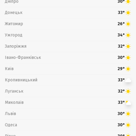
Дніпро
30°
Донецьк
33°
Житомир
26°
Ужгород
34°
Запоріжжя
32°
Івано-Франківськ
30°
Київ
29°
Кропивницький
33°
Луганськ
32°
Миколаїв
33°
Львів
30°
Одеса
30°