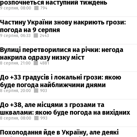
розпочнеться наступний тиждень
9 серпня,
08:00
794
Частину України знову накриють грози:
погода на 9 серпня
9 серпня,
06:33
2443
Вулиці перетворилися на річки: негода
накрила одразу низку міст
8 серпня,
21:00
4881
До +33 градусів і локальні грози: якою
буде погода найближчими днями
8 серпня,
20:00
903
До +38, але місцями з грозами та
шквалами: якою буде погода на вихідних
8 серпня,
08:00
993
Похолодання йде в Україну, але деякі