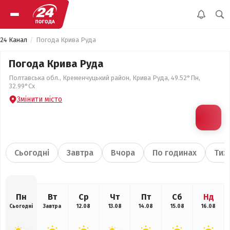
24 Канал
Погода Крива Руда
Погода Крива Руда
Полтавська обл., Кременчуцький район, Крива Руда, 49.52°Пн,
32.99°Сх
Змінити місто
Сьогодні
Завтра
Вчора
По годинах
Тиж
Пн
Вт
Ср
Чт
Пт
Сб
Нд
Сьогодні
Завтра
12.08
13.08
14.08
15.08
16.08