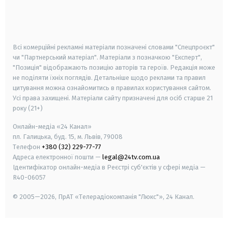
android
apple
smart tv
samsung smart tv
Всі комерційні рекламні матеріали позначені словами "Спецпроєкт"
чи "Партнерський матеріал". Матеріали з позначкою "Експерт",
"Позиція" відображають позицію авторів та героїв. Редакція може
не поділяти їхніх поглядів. Детальніше щодо реклами та правил
цитування можна ознайомитись в правилах користування сайтом.
Усі права захищені.
Матеріали сайту призначені для осіб старше
21
року (21+)
Онлайн-медіа «24 Канал»
пл. Галицька, буд. 15, м. Львів, 79008
Телефон
+380 (32) 229-77-77
Адреса електронної пошти —
legal@24tv.com.ua
Ідентифікатор онлайн-медіа в Реєстрі суб'єктів у сфері медіа —
R40-06057
© 2005—2026,
ПрАТ «Телерадіокомпанія "Люкс"», 24 Канал.