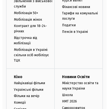
Курси валют
Звільнення з військової
служби
Фінансові новини
Мобілізація 50+
Тарифи на комунальні
послуги
Мобілізація жінок
Податки
Контракт для 18-24-
річних
Пенсія в Україні
Відстрочка від
мобілізації
Мобілізація в Україні:
скільки осіб мобілізує
ТЦК
Кіно
Новини Освіти
Найцікавіші фільми
Міністерство освіти та
науки України
Українські фільми
Школа
Фільми на вечір
НМТ 2026
Комедії
Саморозвиток