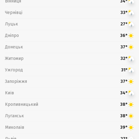
Вінниця
34°
Чернівці
33°
Луцьк
27°
Дніпро
36°
Донецьк
37°
Житомир
32°
Ужгород
31°
Запоріжжя
37°
Київ
34°
Кропивницький
38°
Луганськ
38°
Миколаїв
39°
Львів
27°