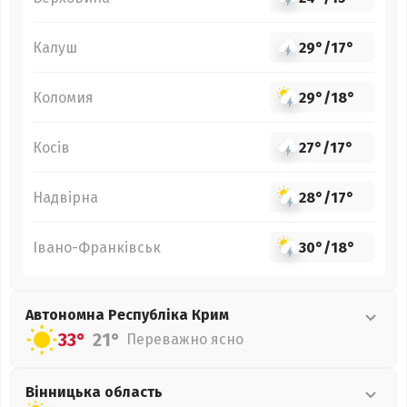
Калуш
29°
/
17°
Коломия
29°
/
18°
Косів
27°
/
17°
Надвірна
28°
/
17°
Івано-Франківськ
30°
/
18°
Автономна Республіка Крим
33°
21°
Переважно ясно
Вінницька
область