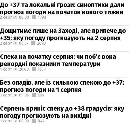
До +37 та локальні грози: синоптики дали
прогноз погоди на початок нового тижня
2 серпня,
08:00
1793
Дощитиме лише на Заході, але припече до
+35: яку погоду прогнозують на 2 серпня
2 серпня,
06:57
2693
Спека на початку серпня: чи поб'є вона
рекордні показники температури
1 серпня,
20:00
1539
Без опадів, але із сильною спекою до +37:
прогноз погоди на 1 серпня
1 серпня,
09:05
656
Серпень приніс спеку до +38 градусів: яку
погоду прогнозують на вихідні
1 серпня,
08:00
844