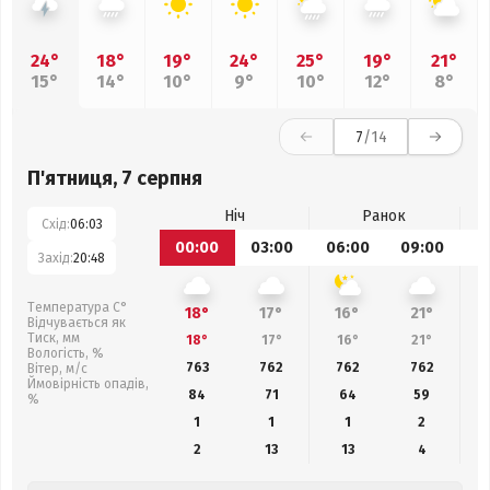
24°
18°
19°
24°
25°
19°
21°
15°
14°
10°
9°
10°
12°
8°
7
/14
П'ятниця, 7 серпня
Ніч
Ранок
Схід:
06:03
00:00
03:00
06:00
09:00
1
Захід:
20:48
Температура С°
18°
17°
16°
21°
Відчувається як
Тиск, мм
18°
17°
16°
21°
Вологість, %
763
762
762
762
Вітер, м/с
Ймовірність опадів,
84
71
64
59
%
1
1
1
2
2
13
13
4