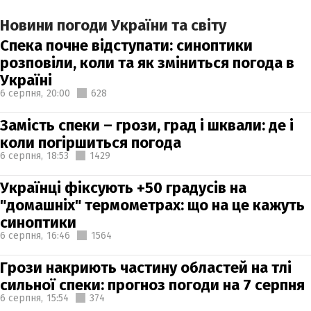
Новини погоди України та світу
Спека почне відступати: синоптики
розповіли, коли та як зміниться погода в
Україні
6 серпня,
20:00
628
Замість спеки – грози, град і шквали: де і
коли погіршиться погода
6 серпня,
18:53
1429
Українці фіксують +50 градусів на
"домашніх" термометрах: що на це кажуть
синоптики
6 серпня,
16:46
1564
Грози накриють частину областей на тлі
сильної спеки: прогноз погоди на 7 серпня
6 серпня,
15:54
374