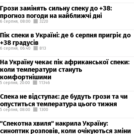
Грози замінять сильну спеку до +38:
прогноз погоди на найближчі дні
6 серпня,
08:00
3220
Пік спеки в Україні: де 6 серпня пригріє до
+38 градусів
6 серпня,
06:40
813
На Україну чекає пік африканської спеки:
коли температури стануть
комфортнішими
5 серпня,
20:00
11346
Спека не відступає: де будуть грози та чи
опуститься температура цього тижня
5 серпня,
08:00
1300
"Спекотна хвиля" накрила Україну:
синоптик розповів, коли очікуються зміни