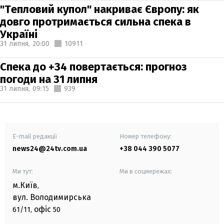
"Тепловий купол" накриває Європу: як
довго протримається сильна спека в
Україні
31 липня,
20:00
10911
Спека до +34 повертається: прогноз
погоди на 31 липня
31 липня,
09:15
939
E-mail редакції
Номер телефону:
news24@24tv.com.ua
+38 044 390 5077
Ми тут:
Ми в соцмережах:
м.Київ
,
вул. Володимирська
офіс
61/11,
50