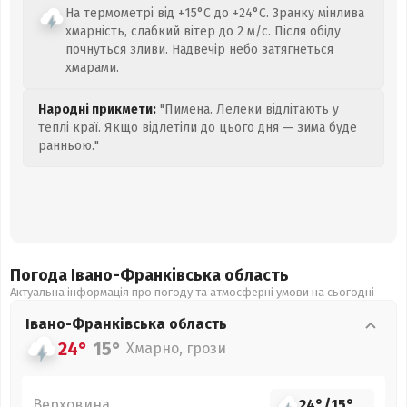
На термометрі від +15°C до +24°C. Зранку мінлива
хмарність, слабкий вітер до 2 м/с. Після обіду
почнуться зливи. Надвечір небо затягнеться
хмарами.
Народні прикмети:
"Пимена. Лелеки відлітають у
теплі краї. Якщо відлетіли до цього дня — зима буде
ранньою."
Погода Івано-Франківська
область
Актуальна інформація про погоду та атмосферні умови на сьогодні
Івано-Франківська
область
24°
15°
Хмарно, грози
Верховина
24°
/
15°