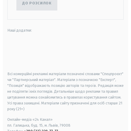
ДО РОЗСИЛОК
Наші додатки:
android
apple
smart tv
samsung smart tv
Всі комерційні рекламні матеріали позначені словами "Спецпроєкт"
чи "Партнерський матеріал". Матеріали з позначкою "Експерт",
"Позиція" відображають позицію авторів та героїв. Редакція може
не поділяти їхніх поглядів. Детальніше щодо реклами та правил
цитування можна ознайомитись в правилах користування сайтом.
Усі права захищені.
Матеріали сайту призначені для осіб старше
21
року (21+)
Онлайн-медіа «24 Канал»
пл. Галицька, буд. 15, м. Львів, 79008