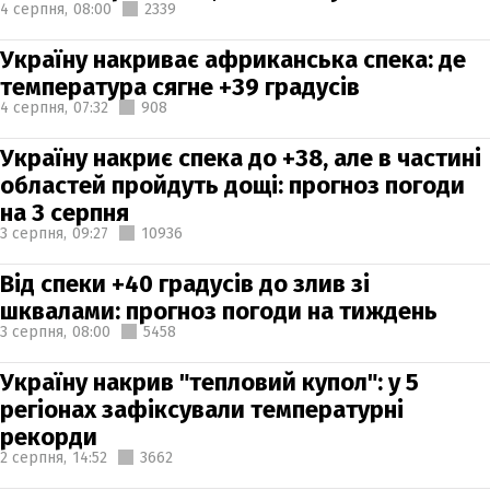
4 серпня,
08:00
2339
Україну накриває африканська спека: де
температура сягне +39 градусів
4 серпня,
07:32
908
Україну накриє спека до +38, але в частині
областей пройдуть дощі: прогноз погоди
на 3 серпня
3 серпня,
09:27
10936
Від спеки +40 градусів до злив зі
шквалами: прогноз погоди на тиждень
3 серпня,
08:00
5458
Україну накрив "тепловий купол": у 5
регіонах зафіксували температурні
рекорди
2 серпня,
14:52
3662