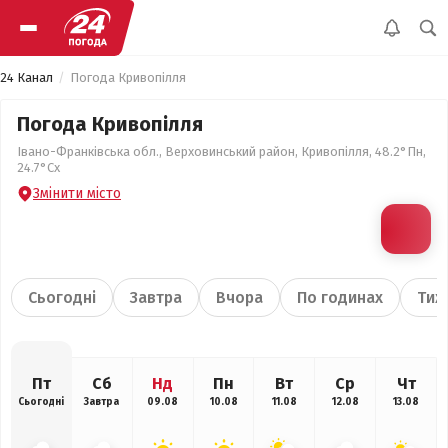
24 Канал
Погода Кривопілля
Погода Кривопілля
Івано-Франківська обл., Верховинський район, Кривопілля, 48.2°Пн,
24.7°Сх
Змінити місто
Сьогодні
Завтра
Вчора
По годинах
Тиж
Пт
Сб
Нд
Пн
Вт
Ср
Чт
Сьогодні
Завтра
09.08
10.08
11.08
12.08
13.08