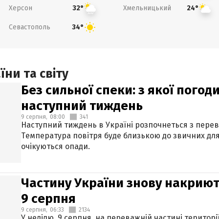
Херсон
Хмельницький
32°
24°
Севастополь
34°
ни та світу
Без сильної спеки: з якої пого
наступний тиждень
9 серпня,
08:00
341
Наступний тиждень в Україні розпочнеться з перев
Температура повітря буде близькою до звичних для
очікуються опади.
Частину України знову накриют
9 серпня
9 серпня,
06:33
2134
У неділю, 9 серпня, на переважній частині територі