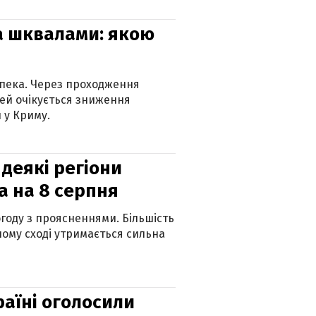
та шквалами: якою
спека. Через проходження
ей очікується зниження
 у Криму.
 деякі регіони
а на 8 серпня
огоду з проясненнями. Більшість
ному сході утримається сильна
країні оголосили