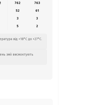
2
762
763
52
61
3
3
5
2
ература від +18°C до +27°C.
день змії висмоктують