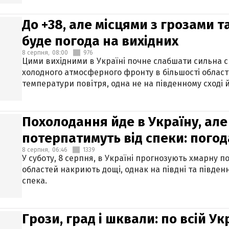
До +38, але місцями з грозами 
буде погода на вихідних
8 серпня,
08:00
976
Цими вихідними в Україні почне слабшати сильна 
холодного атмосферного фронту в більшості област
температури повітря, одна не на південному сході й
Похолодання йде в Україну, але
потерпатимуть від спеки: погод
8 серпня,
06:46
1339
У суботу, 8 серпня, в Україні прогнозують хмарну п
областей накриють дощі, однак на півдні та півден
спека.
Грози, град і шквали: по всій У