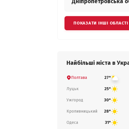
Дніпропетровська
о
ПОКАЗАТИ ІНШІ ОБЛАСТІ
Найбільші міста в Укра
Полтава
27°
Луцьк
25°
Ужгород
30°
Кропивницький
28°
Одеса
31°