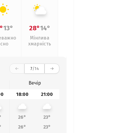
°
13°
28°
14°
еважно
Мінлива
ясно
хмарність
7
/14
Вечір
00
18:00
21:00
°
26°
23°
°
26°
23°