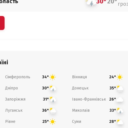
30°
20°
бласть
гро
їні
Сімферополь
Вінниця
34°
24°
Дніпро
Донецьк
30°
35°
Запоріжжя
Івано-Франківськ
31°
26°
Луганськ
Миколаїв
36°
33°
Рівне
Суми
25°
28°