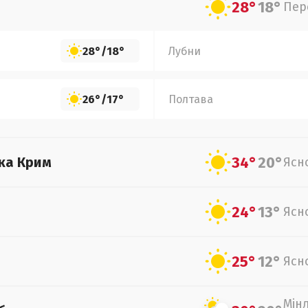
28°
18°
Пер
28°
/
18°
Лубни
26°
/
17°
Полтава
34°
20°
ка Крим
Ясн
24°
13°
Ясн
25°
12°
Ясн
Мін