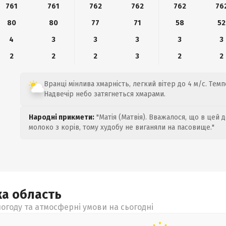
761
761
762
762
762
76
80
80
77
71
58
52
4
3
3
3
3
3
2
2
2
3
2
2
Вранці мінлива хмарність, легкий вітер до 4 м/с. Темп
Надвечір небо затягнеться хмарами.
Народні прикмети:
"Матія (Матвія). Вважалося, що в цей 
молоко з корів, тому худобу не виганяли на пасовище."
ка
область
огоду та атмосферні умови на сьогодні