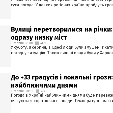
суха погода. У деяких регіонах країни пройдуть гро
Вулиці перетворилися на річки
одразу низку міст
8 серпня,
21:00
4472
У суботу, 8 серпня, в Одесі люди були змушені тікат
погодну ситуацію. Також сильні опади були у Харкові
До +33 градусів і локальні гроз
найближчими днями
8 серпня,
20:00
779
Погода в Україні найближчими днями буде переваж
очікуються короткочасні опади. Температурні макси