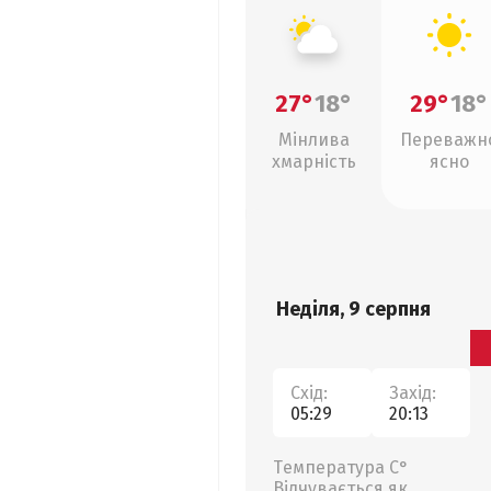
27°
18°
29°
18°
Мінлива
Переважн
хмарність
ясно
Неділя, 9 серпня
Схід:
Захід:
05:29
20:13
Температура С°
Відчувається як