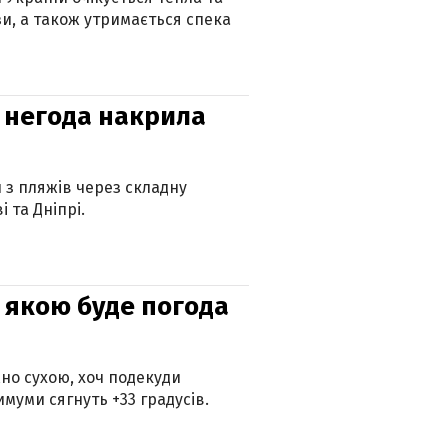
зи, а також утримається спека
: негода накрила
и з пляжів через складну
 та Дніпрі.
и: якою буде погода
но сухою, хоч подекуди
муми сягнуть +33 градусів.