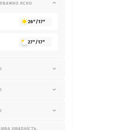
еважно ясно
26°
/
17°
27°
/
17°
о
о
о
лива хмарність,