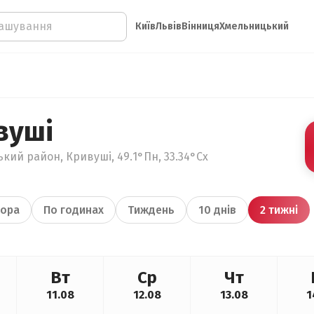
Київ
Львів
Вінниця
Хмельницький
вуші
кий район, Кривуші, 49.1°Пн, 33.34°Сх
ора
По годинах
Тиждень
10 днів
2 тижні
Вт
Ср
Чт
11.08
12.08
13.08
1