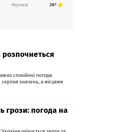
Черкаси
26°
ди розпочнеться
ажно спокійної погоди.
 серпня значень, а місцями
ь грози: погода на
ї України очікується тепла та