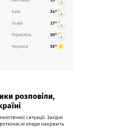
Житомир
33°
Київ
34°
Львів
27°
Тернопіль
30°
Черкаси
36°
ики розповіли,
країні
оптичної ситуації. Західні
ороткочасні опади накриють