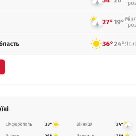
34°
20°
гро
Мін
27°
19°
гро
36°
24°
бласть
Ясн
їні
Сімферополь
Вінниця
33°
34°