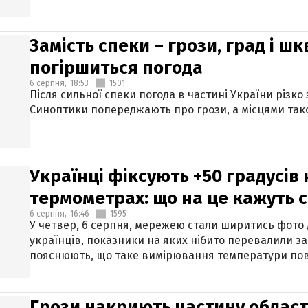
Замість спеки – грози, град і шк
погіршиться погода
6 серпня,
18:53
1501
Після сильної спеки погода в частині України різко
Синоптики попереджають про грози, а місцями тако
Українці фіксують +50 градусів
термометрах: що на це кажуть 
6 серпня,
16:46
1595
У четвер, 6 серпня, мережею стали ширитись фото
українців, показники на яких нібито перевалили за
пояснюють, що таке вимірювання температури пов
Грози накриють частину областе