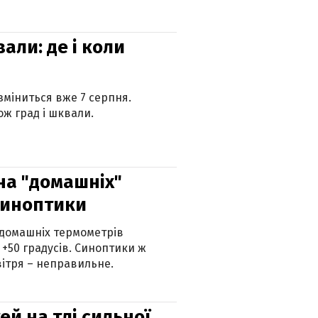
вали: де і коли
 зміниться вже 7 серпня.
ж град і шквали.
 на "домашніх"
синоптики
 домашніх термометрів
 +50 градусів. Синоптики ж
ітря – неправильне.
й на тлі сильної