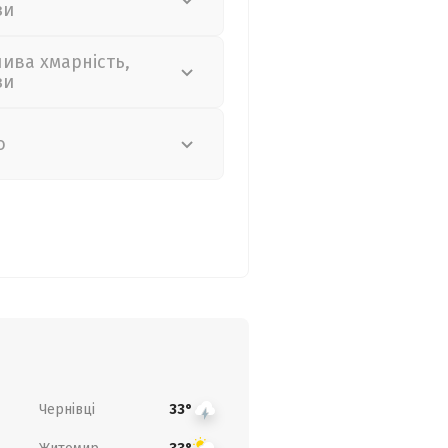
зи
лива хмарність,
зи
о
Чернівці
33°