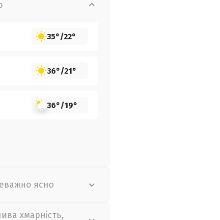
о
35°
/
22°
36°
/
21°
36°
/
19°
еважно ясно
лива хмарність,