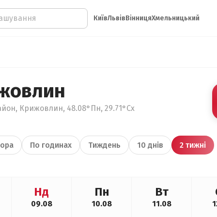
Київ
Львів
Вінниця
Хмельницький
ижовлин
айон, Крижовлин, 48.08°Пн, 29.71°Сх
ора
По годинах
Тиждень
10 днів
2 тижні
Нд
Пн
Вт
09.08
10.08
11.08
1