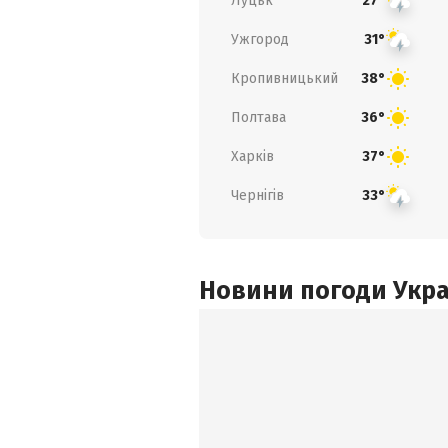
Луцьк
27°
Ужгород
31°
Кропивницький
38°
Полтава
36°
Харків
37°
Чернігів
33°
Новини погоди Украї