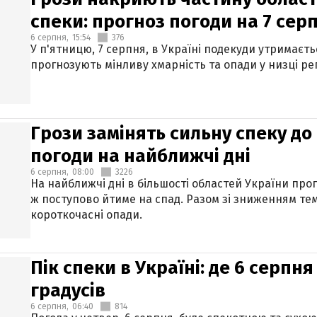
спеки: прогноз погоди на 7 сер
6 серпня,
15:54
376
У п'ятницю, 7 серпня, в Україні подекуди утримаєт
прогнозують мінливу хмарність та опади у низці рег
Грози замінять сильну спеку до 
погоди на найближчі дні
6 серпня,
08:00
3226
На найближчі дні в більшості областей України про
ж поступово йтиме на спад. Разом зі зниженням те
короткочасні опади.
Пік спеки в Україні: де 6 серпня
градусів
6 серпня,
06:40
814