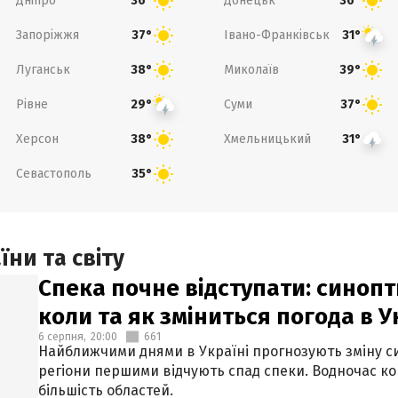
Дніпро
Донецьк
36°
36°
Запоріжжя
Івано-Франківськ
37°
31°
Луганськ
Миколаїв
38°
39°
Рівне
Суми
29°
37°
Херсон
Хмельницький
38°
31°
Севастополь
35°
ни та світу
Спека почне відступати: синопт
коли та як зміниться погода в У
6 серпня,
20:00
661
Найближчими днями в Україні прогнозують зміну син
регіони першими відчують спад спеки. Водночас к
більшість областей.