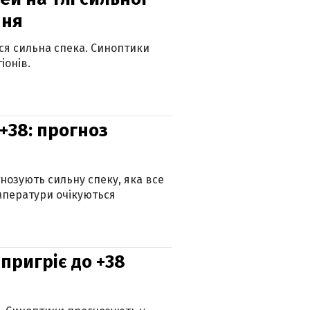
пня
ься сильна спека. Синоптики
іонів.
+38: прогноз
гнозують сильну спеку, яка все
мператури очікуються
 пригріє до +38