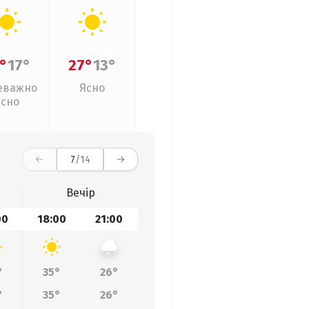
°
17°
27°
13°
еважно
Ясно
ясно
7
/14
Вечір
00
18:00
21:00
°
35°
26°
°
35°
26°