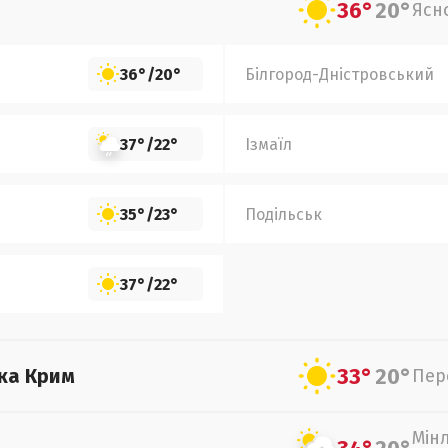
36°
20°
Ясн
36°
/
20°
Білгород-Дністровський
37°
/
22°
Ізмаїл
35°
/
23°
Подільськ
37°
/
22°
33°
20°
ка Крим
Пер
Мін