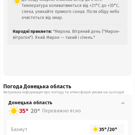
Температура коливатиметься від +21°C до +35°C,
спека, уникайте прямого сонця. Після обіду небо
очистеться від хмар.
Народні прикмети:
"Мирона. Вітряний день ("Мирон-
вітрогон"). Який Мирон — такий і січень."
Погода Донецька
область
Актуальна інформація про погоду та атмосферні умови на сьогодні
Донецька
область
35°
20°
Переважно ясно
Бахмут
35°
/
20°