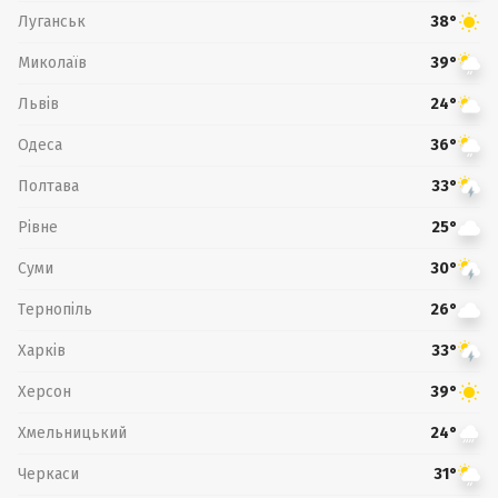
Луганськ
38°
Миколаїв
39°
Львів
24°
Одеса
36°
Полтава
33°
Рівне
25°
Суми
30°
Тернопіль
26°
Харків
33°
Херсон
39°
Хмельницький
24°
Черкаси
31°