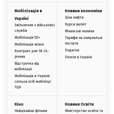
Мобілізація в
Новини економіки
Ціна нафти
Україні
Курси валют
Звільнення з військової
служби
Фінансові новини
Мобілізація 50+
Тарифи на комунальні
послуги
Мобілізація жінок
Податки
Контракт для 18-24-
річних
Пенсія в Україні
Відстрочка від
мобілізації
Мобілізація в Україні:
скільки осіб мобілізує
ТЦК
Кіно
Новини Освіти
Найцікавіші фільми
Міністерство освіти та