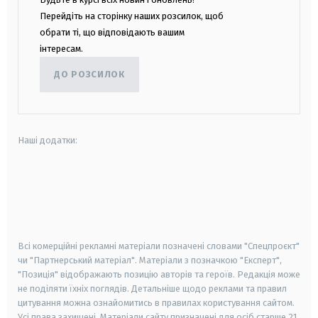
Перейдіть на сторінку наших розсилок, щоб
обрати ті, що відповідають вашим
інтересам.
ДО РОЗСИЛОК
Наші додатки:
android
apple
smart tv
samsung smart tv
Всі комерційні рекламні матеріали позначені словами "Спецпроєкт"
чи "Партнерський матеріал". Матеріали з позначкою "Експерт",
"Позиція" відображають позицію авторів та героїв. Редакція може
не поділяти їхніх поглядів. Детальніше щодо реклами та правил
цитування можна ознайомитись в правилах користування сайтом.
Усі права захищені.
Матеріали сайту призначені для осіб старше
21