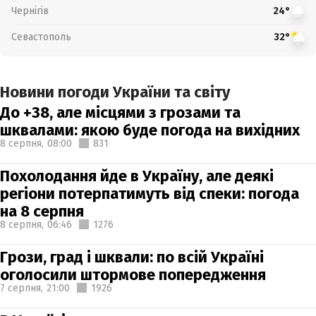
Чернігів
24°
Севастополь
32°
Новини погоди України та світу
До +38, але місцями з грозами та
шквалами: якою буде погода на вихідних
8 серпня,
08:00
831
Похолодання йде в Україну, але деякі
регіони потерпатимуть від спеки: погода
на 8 серпня
8 серпня,
06:46
1276
Грози, град і шквали: по всій Україні
оголосили штормове попередження
7 серпня,
21:00
1926