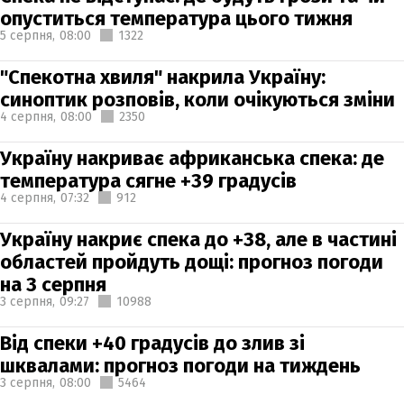
опуститься температура цього тижня
5 серпня,
08:00
1322
"Спекотна хвиля" накрила Україну:
синоптик розповів, коли очікуються зміни
4 серпня,
08:00
2350
Україну накриває африканська спека: де
температура сягне +39 градусів
4 серпня,
07:32
912
Україну накриє спека до +38, але в частині
областей пройдуть дощі: прогноз погоди
на 3 серпня
3 серпня,
09:27
10988
Від спеки +40 градусів до злив зі
шквалами: прогноз погоди на тиждень
3 серпня,
08:00
5464