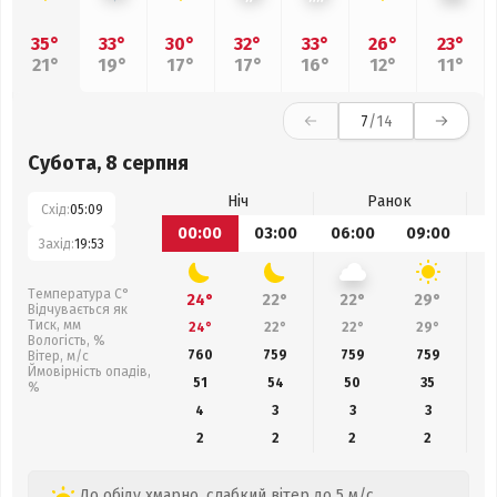
35°
33°
30°
32°
33°
26°
23°
21°
19°
17°
17°
16°
12°
11°
7
/14
Субота, 8 серпня
Ніч
Ранок
Схід:
05:09
00:00
03:00
06:00
09:00
1
Захід:
19:53
Температура С°
24°
22°
22°
29°
Відчувається як
Тиск, мм
24°
22°
22°
29°
Вологість, %
760
759
759
759
Вітер, м/с
Ймовірність опадів,
51
54
50
35
%
4
3
3
3
2
2
2
2
До обіду хмарно, слабкий вітер до 5 м/с.