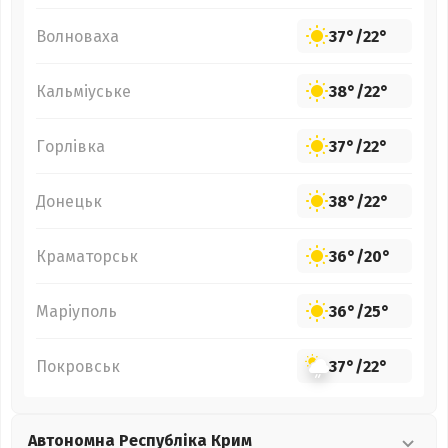
Волноваха
37°
/
22°
Кальміуське
38°
/
22°
Горлівка
37°
/
22°
Донецьк
38°
/
22°
Краматорськ
36°
/
20°
Маріуполь
36°
/
25°
Покровськ
37°
/
22°
Автономна Республіка Крим