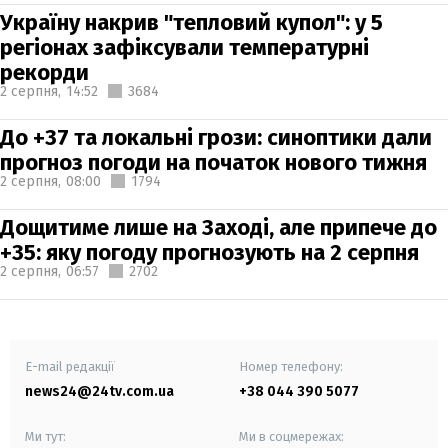
Україну накрив "тепловий купол": у 5
регіонах зафіксували температурні
рекорди
2 серпня,
14:52
3684
До +37 та локальні грози: синоптики дали
прогноз погоди на початок нового тижня
2 серпня,
08:00
1794
Дощитиме лише на Заході, але припече до
+35: яку погоду прогнозують на 2 серпня
2 серпня,
06:57
2702
E-mail редакції
Номер телефону:
news24@24tv.com.ua
+38 044 390 5077
Ми тут:
Ми в соцмережах: