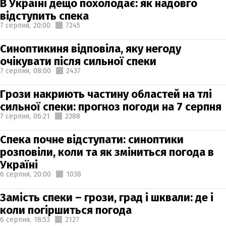
В Україні дещо похолодає: як надовго
відступить спека
7 серпня,
20:00
7245
Синоптикиня відповіла, яку негоду
очікувати після сильної спеки
7 серпня,
08:00
2437
Грози накриють частину областей на тлі
сильної спеки: прогноз погоди на 7 серпня
7 серпня,
06:21
2388
Спека почне відступати: синоптики
розповіли, коли та як зміниться погода в
Україні
6 серпня,
20:00
1038
Замість спеки – грози, град і шквали: де і
коли погіршиться погода
6 серпня,
18:53
2127