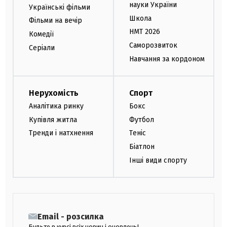
науки України
Українські фільми
Школа
Фільми на вечір
НМТ 2026
Комедії
Саморозвиток
Серіали
Навчання за кордоном
Нерухомість
Спорт
Аналітика ринку
Бокс
Купівля житла
Футбол
Тренди і натхнення
Теніс
Біатлон
Інші види спорту
Email - розсилка
Будьте в курсі всіх новин і оновлень!