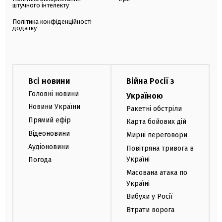
штучного інтелекту
Політика конфіденційності
додатку
Всі новини
Війна Росії з
Головні новини
Україною
Новини України
Ракетні обстріли
Прямий ефір
Карта бойових дій
Відеоновини
Мирні переговори
Аудіоновини
Повітряна тривога в
Україні
Погода
Масована атака по
Україні
Вибухи у Росії
Втрати ворога