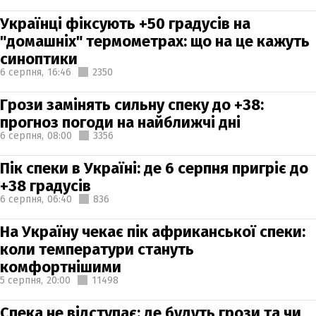
Українці фіксують +50 градусів на
"домашніх" термометрах: що на це кажуть
синоптики
6 серпня,
16:46
2350
Грози замінять сильну спеку до +38:
прогноз погоди на найближчі дні
6 серпня,
08:00
3356
Пік спеки в Україні: де 6 серпня пригріє до
+38 градусів
6 серпня,
06:40
836
На Україну чекає пік африканської спеки:
коли температури стануть
комфортнішими
5 серпня,
20:00
11498
Спека не відступає: де будуть грози та чи