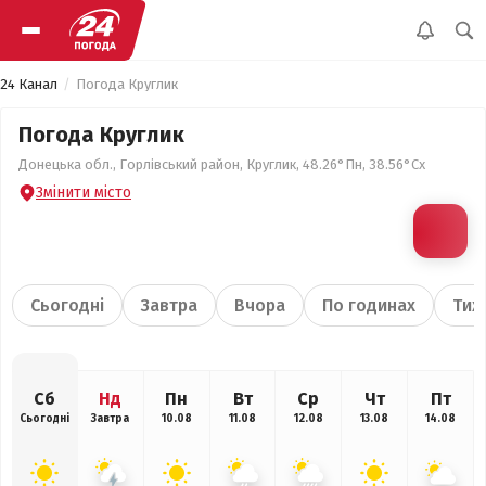
24 Канал
Погода Круглик
Погода Круглик
Донецька обл., Горлівський район, Круглик, 48.26°Пн, 38.56°Сх
Змінити місто
Сьогодні
Завтра
Вчора
По годинах
Тиж
Сб
Нд
Пн
Вт
Ср
Чт
Пт
Сьогодні
Завтра
10.08
11.08
12.08
13.08
14.08