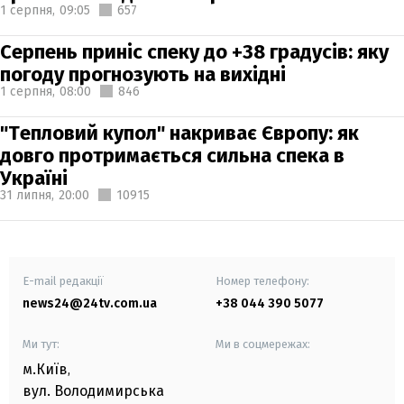
1 серпня,
09:05
657
Серпень приніс спеку до +38 градусів: яку
погоду прогнозують на вихідні
1 серпня,
08:00
846
"Тепловий купол" накриває Європу: як
довго протримається сильна спека в
Україні
31 липня,
20:00
10915
E-mail редакції
Номер телефону:
news24@24tv.com.ua
+38 044 390 5077
Ми тут:
Ми в соцмережах:
м.Київ
,
вул. Володимирська