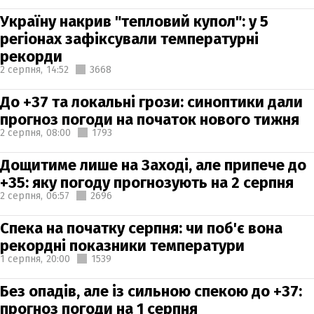
Україну накрив "тепловий купол": у 5
регіонах зафіксували температурні
рекорди
2 серпня,
14:52
3668
До +37 та локальні грози: синоптики дали
прогноз погоди на початок нового тижня
2 серпня,
08:00
1793
Дощитиме лише на Заході, але припече до
+35: яку погоду прогнозують на 2 серпня
2 серпня,
06:57
2696
Спека на початку серпня: чи поб'є вона
рекордні показники температури
1 серпня,
20:00
1539
Без опадів, але із сильною спекою до +37:
прогноз погоди на 1 серпня