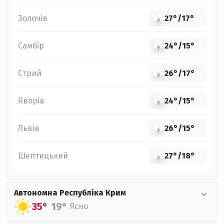
Золочів
27°
/
17°
Самбір
24°
/
15°
Стрий
26°
/
17°
Яворів
24°
/
15°
Львів
26°
/
15°
Шептицький
27°
/
18°
Автономна Республіка Крим
35°
19°
Ясно