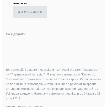
інтересам.
ДО РОЗСИЛОК
Наші додатки:
android
apple
smart tv
samsung smart tv
Всі комерційні рекламні матеріали позначені словами "Спецпроєкт"
чи "Партнерський матеріал". Матеріали з позначкою "Експерт",
"Позиція" відображають позицію авторів та героїв. Редакція може
не поділяти їхніх поглядів. Детальніше щодо реклами та правил
цитування можна ознайомитись в правилах користування сайтом.
Усі права захищені.
Матеріали сайту призначені для осіб старше
21
року (21+)
Онлайн-медіа «24 Канал»