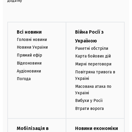
додатку
Всі новини
Війна Росії з
Головні новини
Україною
Новини України
Ракетні обстріли
Прямий ефір
Карта бойових дій
Відеоновини
Мирні переговори
Аудіоновини
Повітряна тривога в
Україні
Погода
Масована атака по
Україні
Вибухи у Росії
Втрати ворога
Мобілізація в
Новини економіки