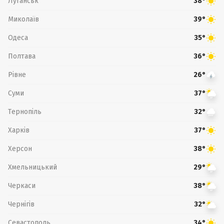
Луганськ
38°
Миколаїв
39°
Одеса
35°
Полтава
36°
Рівне
26°
Суми
37°
Тернопіль
32°
Харків
37°
Херсон
38°
Хмельницький
29°
Черкаси
38°
Чернігів
32°
Севастополь
34°