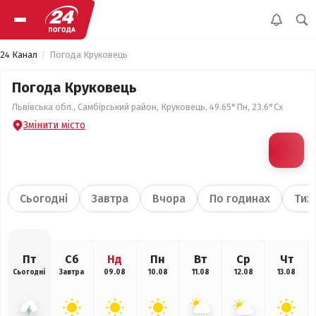
24 Канал
Погода Круковець
Погода Круковець
Львівська обл., Самбірський район, Круковець, 49.65°Пн, 23.6°Сх
Змінити місто
Сьогодні
Завтра
Вчора
По годинах
Тиж
Пт
Сб
Нд
Пн
Вт
Ср
Чт
Сьогодні
Завтра
09.08
10.08
11.08
12.08
13.08