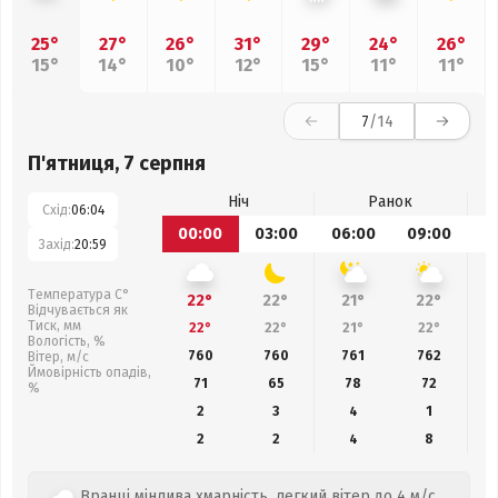
25°
27°
26°
31°
29°
24°
26°
15°
14°
10°
12°
15°
11°
11°
7
/14
П'ятниця, 7 серпня
Ніч
Ранок
Схід:
06:04
00:00
03:00
06:00
09:00
1
Захід:
20:59
Температура С°
22°
22°
21°
22°
Відчувається як
Тиск, мм
22°
22°
21°
22°
Вологість, %
760
760
761
762
Вітер, м/с
Ймовірність опадів,
71
65
78
72
%
2
3
4
1
2
2
4
8
Вранці мінлива хмарність, легкий вітер до 4 м/с.