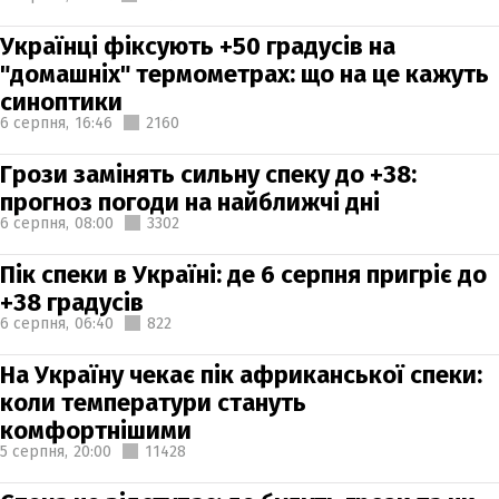
Українці фіксують +50 градусів на
"домашніх" термометрах: що на це кажуть
синоптики
6 серпня,
16:46
2160
Грози замінять сильну спеку до +38:
прогноз погоди на найближчі дні
6 серпня,
08:00
3302
Пік спеки в Україні: де 6 серпня пригріє до
+38 градусів
6 серпня,
06:40
822
На Україну чекає пік африканської спеки:
коли температури стануть
комфортнішими
5 серпня,
20:00
11428