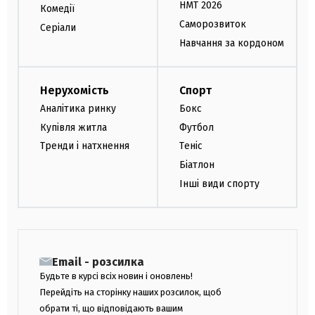
НМТ 2026
Комедії
Саморозвиток
Серіали
Навчання за кордоном
Нерухомість
Спорт
Аналітика ринку
Бокс
Купівля житла
Футбол
Тренди і натхнення
Теніс
Біатлон
Інші види спорту
Email - розсилка
Будьте в курсі всіх новин і оновлень!
Перейдіть на сторінку наших розсилок, щоб
обрати ті, що відповідають вашим