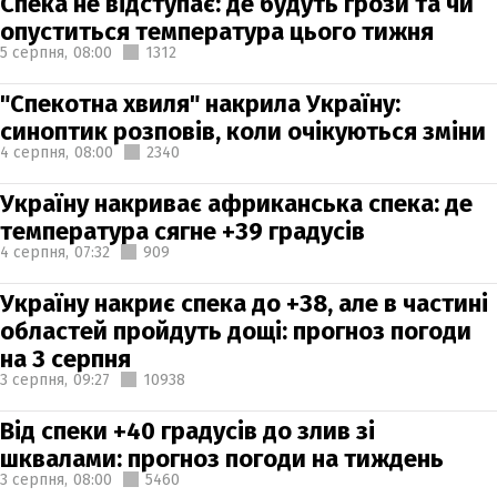
Спека не відступає: де будуть грози та чи
опуститься температура цього тижня
5 серпня,
08:00
1312
"Спекотна хвиля" накрила Україну:
синоптик розповів, коли очікуються зміни
4 серпня,
08:00
2340
Україну накриває африканська спека: де
температура сягне +39 градусів
4 серпня,
07:32
909
Україну накриє спека до +38, але в частині
областей пройдуть дощі: прогноз погоди
на 3 серпня
3 серпня,
09:27
10938
Від спеки +40 градусів до злив зі
шквалами: прогноз погоди на тиждень
3 серпня,
08:00
5460