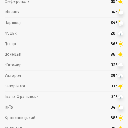
Сімферополь
35°
Вінниця
34°
Чернівці
34°
Луцьк
28°
Дніпро
36°
Донецьк
36°
Житомир
33°
Ужгород
29°
Запоріжжя
37°
Івано-Франківськ
31°
Київ
34°
Кропивницький
38°