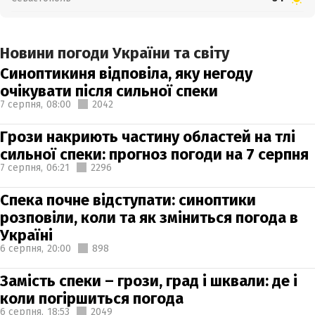
Новини погоди України та світу
Синоптикиня відповіла, яку негоду
очікувати після сильної спеки
7 серпня,
08:00
2042
Грози накриють частину областей на тлі
сильної спеки: прогноз погоди на 7 серпня
7 серпня,
06:21
2296
Спека почне відступати: синоптики
розповіли, коли та як зміниться погода в
Україні
6 серпня,
20:00
898
Замість спеки – грози, град і шквали: де і
коли погіршиться погода
6 серпня,
18:53
2049