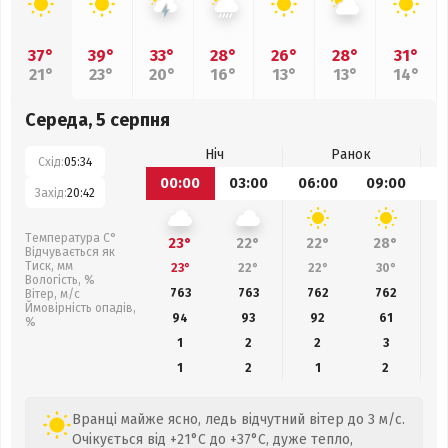
37°
39°
33°
28°
26°
28°
31°
21°
23°
20°
16°
13°
13°
14°
Середа, 5 серпня
Ніч
Ранок
Схід:
05:34
00:00
03:00
06:00
09:00
1
Захід:
20:42
Температура С°
23°
22°
22°
28°
Відчувається як
Тиск, мм
23°
22°
22°
30°
Вологість, %
763
763
762
762
Вітер, м/с
Ймовірність опадів,
94
93
92
61
%
1
2
2
3
1
2
1
2
Вранці майже ясно, ледь відчутний вітер до 3 м/с.
Очікується від +21°C до +37°C, дуже тепло,