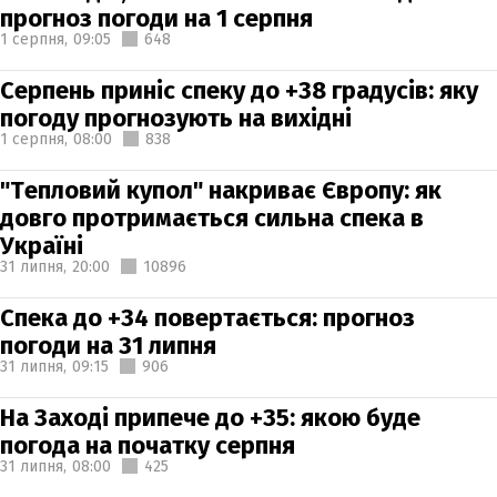
прогноз погоди на 1 серпня
1 серпня,
09:05
648
Серпень приніс спеку до +38 градусів: яку
погоду прогнозують на вихідні
1 серпня,
08:00
838
"Тепловий купол" накриває Європу: як
довго протримається сильна спека в
Україні
31 липня,
20:00
10896
Спека до +34 повертається: прогноз
погоди на 31 липня
31 липня,
09:15
906
На Заході припече до +35: якою буде
погода на початку серпня
31 липня,
08:00
425