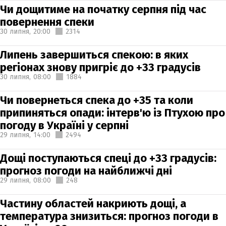
Чи дощитиме на початку серпня під час
повернення спеки
30 липня,
20:00
2314
Липень завершиться спекою: в яких
регіонах знову пригріє до +33 градусів
30 липня,
08:00
1884
Чи повернеться спека до +35 та коли
припиняться опади: інтерв'ю із Птухою про
погоду в Україні у серпні
29 липня,
14:00
2494
Дощі поступаються спеці до +33 градусів:
прогноз погоди на найближчі дні
29 липня,
08:00
248
Частину областей накриють дощі, а
температура знизиться: прогноз погоди в