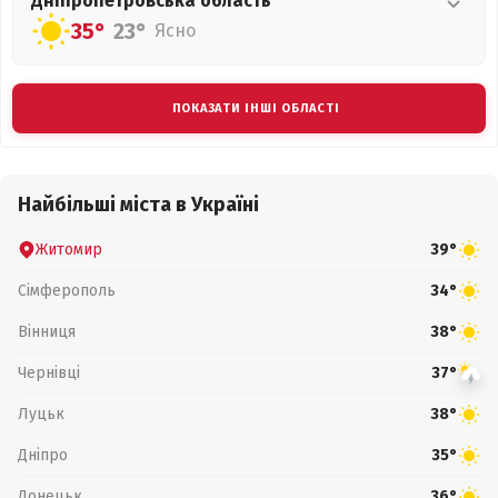
Дніпропетровська
область
35°
23°
Ясно
ПОКАЗАТИ ІНШІ ОБЛАСТІ
Найбільші міста в Україні
Житомир
39°
Сімферополь
34°
Вінниця
38°
Чернівці
37°
Луцьк
38°
Дніпро
35°
Донецьк
36°