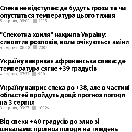
Спека не відступає: де будуть грози та чи
опуститься температура цього тижня
5 серпня,
08:00
1235
"Спекотна хвиля" накрила Україну:
синоптик розповів, коли очікуються зміни
4 серпня,
08:00
2302
Україну накриває африканська спека: де
температура сягне +39 градусів
4 серпня,
07:32
900
Україну накриє спека до +38, але в частині
областей пройдуть дощі: прогноз погоди
на 3 серпня
3 серпня,
09:27
10924
Від спеки +40 градусів до злив зі
шквалами: прогноз погоди на тиждень