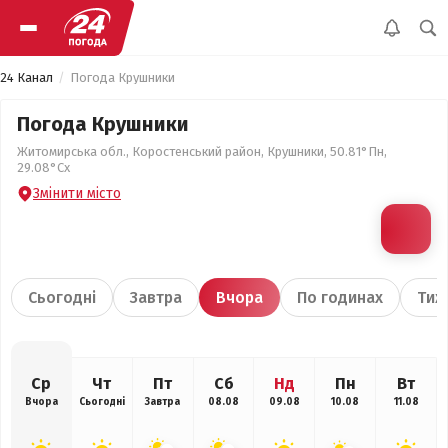
24 Канал
Погода Крушники
Погода Крушники
Житомирська обл., Коростенський район, Крушники, 50.81°Пн,
29.08°Сх
Змінити місто
Сьогодні
Завтра
Вчора
По годинах
Тиж
Ср
Чт
Пт
Сб
Нд
Пн
Вт
Вчора
Сьогодні
Завтра
08.08
09.08
10.08
11.08