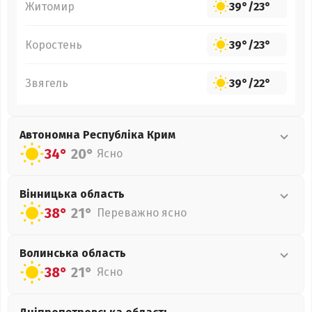
Житомир
39°
/
23°
Коростень
39°
/
23°
Звягель
39°
/
22°
Автономна Республіка Крим
34°
20°
Ясно
Вінницька
область
38°
21°
Переважно ясно
Волинська
область
38°
21°
Ясно