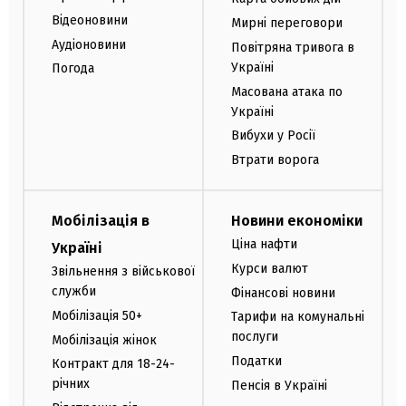
Відеоновини
Мирні переговори
Аудіоновини
Повітряна тривога в
Україні
Погода
Масована атака по
Україні
Вибухи у Росії
Втрати ворога
Мобілізація в
Новини економіки
Ціна нафти
Україні
Курси валют
Звільнення з військової
служби
Фінансові новини
Мобілізація 50+
Тарифи на комунальні
послуги
Мобілізація жінок
Податки
Контракт для 18-24-
річних
Пенсія в Україні