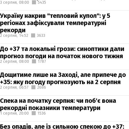
3 серпня,
08:00
5435
Україну накрив "тепловий купол": у 5
регіонах зафіксували температурні
рекорди
2 серпня,
14:52
3633
До +37 та локальні грози: синоптики дали
прогноз погоди на початок нового тижня
2 серпня,
08:00
1787
Дощитиме лише на Заході, але припече до
+35: яку погоду прогнозують на 2 серпня
2 серпня,
06:57
2686
Спека на початку серпня: чи поб'є вона
рекордні показники температури
1 серпня,
20:00
1536
Без опадів, але із сильною спекою до +37: