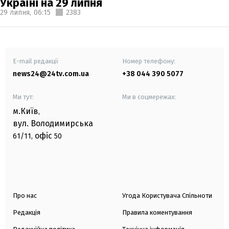
Україні на 29 липня
29 липня,
06:15
2383
E-mail редакції
Номер телефону:
news24@24tv.com.ua
+38 044 390 5077
Ми тут:
Ми в соцмережах:
м.Київ
,
вул. Володимирська
офіс
61/11,
50
Про нас
Угода Користувача Спільноти
Редакція
Правила коментування