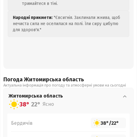
тримайтеся в тіні.
Народні прикмети:
"Євсигнія. Заклинали жнива, щоб
нечиста сила не оселилася на полі. Їли сиру цибулю
для здоров'я."
Погода Житомирська
область
Актуальна інформація про погоду та атмосферні умови на сьогодні
Житомирська
область
38°
22°
Ясно
Бердичів
38°
/
22°