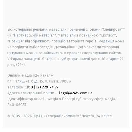
android
apple
smart tv
samsung smart tv
Всі комерційні рекламні матеріали позначені словами "Спецпроєкт"
чи "Партнерський матеріал". Матеріали з позначкою "Експерт",
"Позиція" відображають позицію авторів та героїв. Редакція може
не поділяти їхніх поглядів. Детальніше щодо реклами та правил
цитування можна ознайомитись в правилах користування сайтом.
Усі права захищені.
Матеріали сайту призначені для осіб старше
21
року (21+)
Онлайн-медіа «24 Канал»
пл. Галицька, буд. 15, м. Львів, 79008
Телефон
+380 (32) 229-77-77
Адреса електронної пошти —
legal@24tv.com.ua
Ідентифікатор онлайн-медіа в Реєстрі суб'єктів у сфері медіа —
R40-06057
© 2005—2026,
ПрАТ «Телерадіокомпанія "Люкс"», 24 Канал.