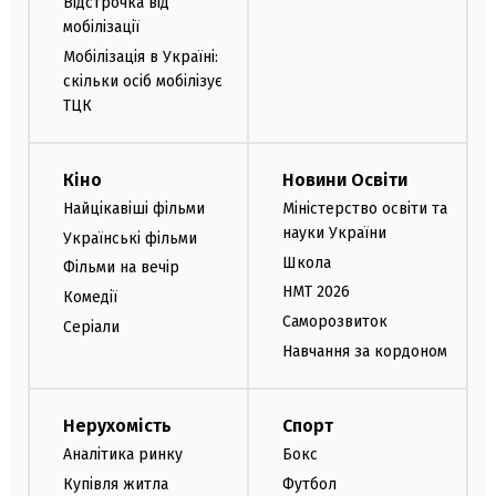
Відстрочка від
мобілізації
Мобілізація в Україні:
скільки осіб мобілізує
ТЦК
Кіно
Новини Освіти
Найцікавіші фільми
Міністерство освіти та
науки України
Українські фільми
Школа
Фільми на вечір
НМТ 2026
Комедії
Саморозвиток
Серіали
Навчання за кордоном
Нерухомість
Спорт
Аналітика ринку
Бокс
Купівля житла
Футбол