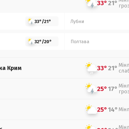
Мін
33°
21°
гро
33°
/
21°
Лубни
32°
/
20°
Полтава
Мін
33°
21°
ка Крим
сла
Мін
25°
17°
гро
25°
14°
Мін
Мін