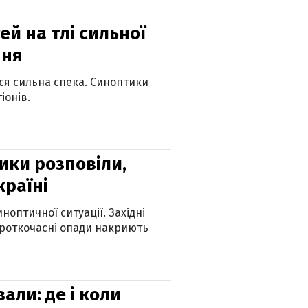
й на тлі сильної
пня
ься сильна спека. Синоптики
іонів.
ики розповіли,
країні
оптичної ситуації. Західні
ороткочасні опади накриють
вали: де і коли