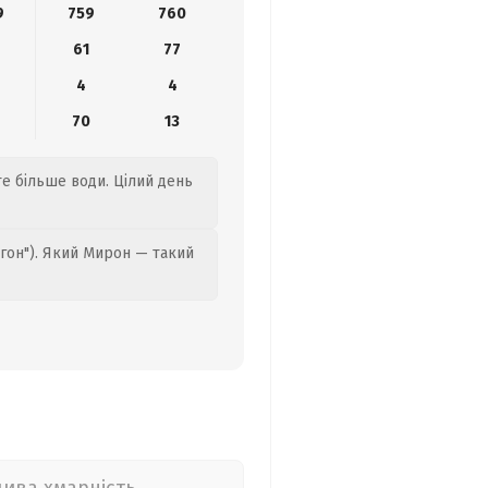
9
759
760
61
77
4
4
0
70
13
те більше води. Цілий день
гон"). Який Мирон — такий