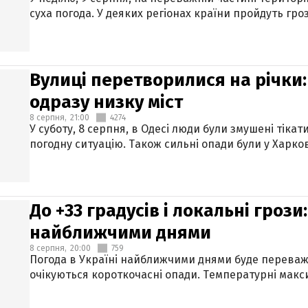
суха погода. У деяких регіонах країни пройдуть гро
Вулиці перетворилися на річки
одразу низку міст
8 серпня,
21:00
4274
У суботу, 8 серпня, в Одесі люди були змушені тікат
погодну ситуацію. Також сильні опади були у Харкові
До +33 градусів і локальні гроз
найближчими днями
8 серпня,
20:00
759
Погода в Україні найближчими днями буде переваж
очікуються короткочасні опади. Температурні макси