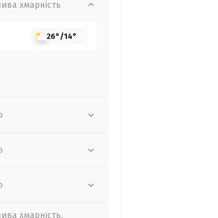
лива хмарність
26°
/
14°
о
о
о
лива хмарність,