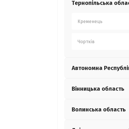
Тернопільська
обла
Кременець
Чортків
Автономна Республі
Вінницька
область
Волинська
область