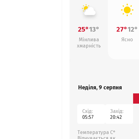
25°
13°
27°
12°
Мінлива
Ясно
хмарність
Неділя, 9 серпня
Схід:
Захід:
05:57
20:42
Температура С°
Відчувається як