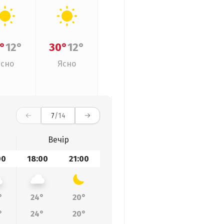
°
12°
30°
12°
Ясно
Ясно
7
/14
Вечір
00
18:00
21:00
°
24°
20°
°
24°
20°