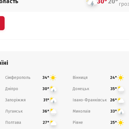
30°
20°
бласть
гро
їні
Сімферополь
Вінниця
34°
24°
Дніпро
Донецьк
30°
35°
Запоріжжя
Івано-Франківськ
31°
26°
Луганськ
Миколаїв
36°
33°
Полтава
Рівне
27°
25°