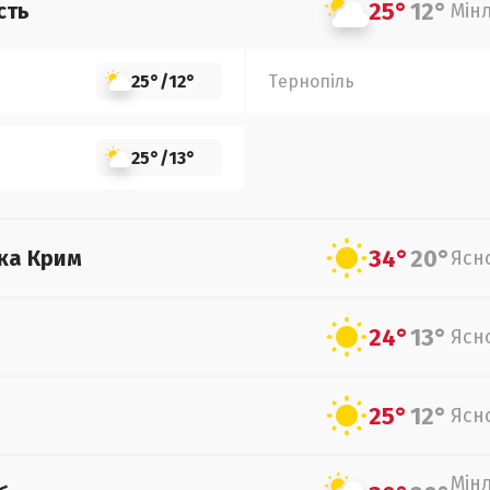
25°
12°
сть
Мін
25°
/
12°
Тернопіль
25°
/
13°
34°
20°
ка Крим
Ясн
24°
13°
Ясн
25°
12°
Ясн
Мін