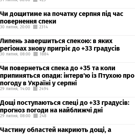
Чи дощитиме на початку серпня під час
повернення спеки
30 липня,
20:00
2314
Липень завершиться спекою: в яких
регіонах знову пригріє до +33 градусів
30 липня,
08:00
1884
Чи повернеться спека до +35 та коли
припиняться опади: інтерв'ю із Птухою про
погоду в Україні у серпні
29 липня,
14:00
2494
Дощі поступаються спеці до +33 градусів:
прогноз погоди на найближчі дні
29 липня,
08:00
248
Частину областей накриють дощі, а