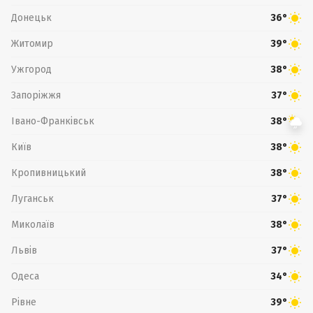
Донецьк
36°
Житомир
39°
Ужгород
38°
Запоріжжя
37°
Івано-Франківськ
38°
Київ
38°
Кропивницький
38°
Луганськ
37°
Миколаїв
38°
Львів
37°
Одеса
34°
Рівне
39°