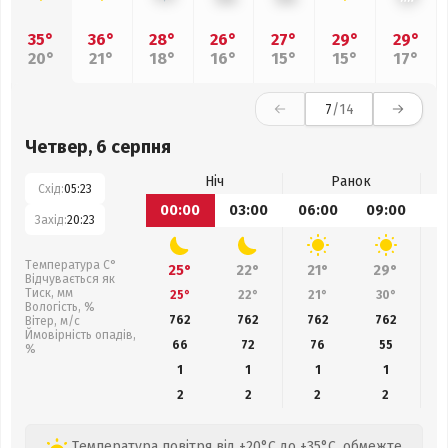
35°
36°
28°
26°
27°
29°
29°
20°
21°
18°
16°
15°
15°
17°
7
/14
Четвер, 6 серпня
Ніч
Ранок
Схід:
05:23
00:00
03:00
06:00
09:00
1
Захід:
20:23
Температура С°
25°
22°
21°
29°
Відчувається як
Тиск, мм
25°
22°
21°
30°
Вологість, %
762
762
762
762
Вітер, м/с
Ймовірність опадів,
66
72
76
55
%
1
1
1
1
2
2
2
2
Температура повітря від +20°C до +35°C, обмежте