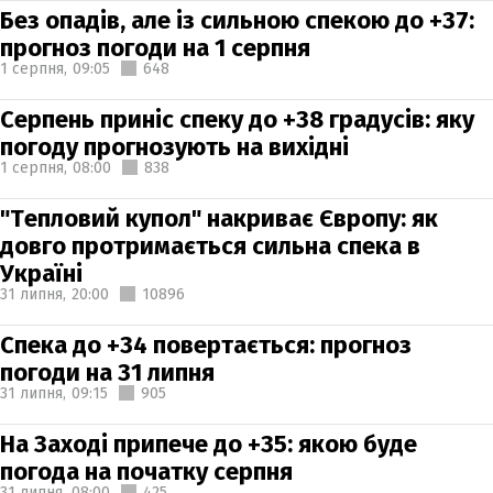
Без опадів, але із сильною спекою до +37:
прогноз погоди на 1 серпня
1 серпня,
09:05
648
Серпень приніс спеку до +38 градусів: яку
погоду прогнозують на вихідні
1 серпня,
08:00
838
"Тепловий купол" накриває Європу: як
довго протримається сильна спека в
Україні
31 липня,
20:00
10896
Спека до +34 повертається: прогноз
погоди на 31 липня
31 липня,
09:15
905
На Заході припече до +35: якою буде
погода на початку серпня
31 липня,
08:00
425