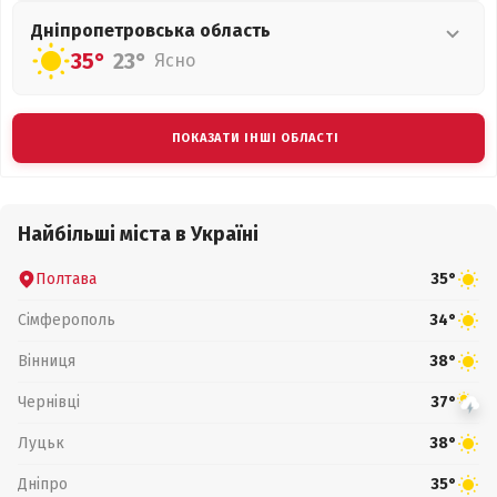
Дніпропетровська
область
35°
23°
Ясно
ПОКАЗАТИ ІНШІ ОБЛАСТІ
Найбільші міста в Україні
Полтава
35°
Сімферополь
34°
Вінниця
38°
Чернівці
37°
Луцьк
38°
Дніпро
35°