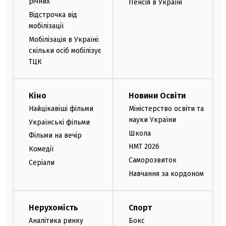
річних
Пенсія в Україні
Відстрочка від
мобілізації
Мобілізація в Україні:
скільки осіб мобілізує
ТЦК
Кіно
Новини Освіти
Найцікавіші фільми
Міністерство освіти та
науки України
Українські фільми
Школа
Фільми на вечір
НМТ 2026
Комедії
Саморозвиток
Серіали
Навчання за кордоном
Нерухомість
Спорт
Аналітика ринку
Бокс