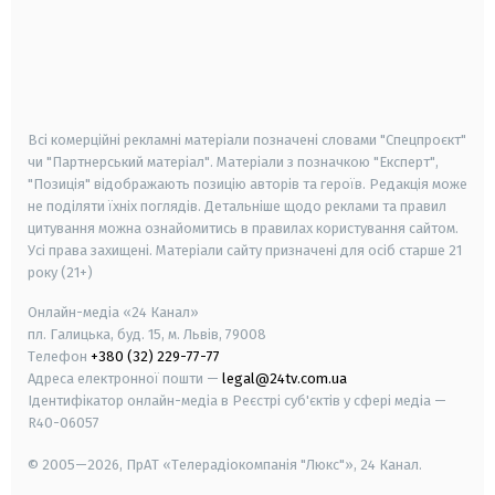
android
apple
smart tv
samsung smart tv
Всі комерційні рекламні матеріали позначені словами "Спецпроєкт"
чи "Партнерський матеріал". Матеріали з позначкою "Експерт",
"Позиція" відображають позицію авторів та героїв. Редакція може
не поділяти їхніх поглядів. Детальніше щодо реклами та правил
цитування можна ознайомитись в правилах користування сайтом.
Усі права захищені.
Матеріали сайту призначені для осіб старше
21
року (21+)
Онлайн-медіа «24 Канал»
пл. Галицька, буд. 15, м. Львів, 79008
Телефон
+380 (32) 229-77-77
Адреса електронної пошти —
legal@24tv.com.ua
Ідентифікатор онлайн-медіа в Реєстрі суб'єктів у сфері медіа —
R40-06057
© 2005—2026,
ПрАТ «Телерадіокомпанія "Люкс"», 24 Канал.