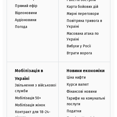
Прямий ефір
Карта бойових дій
Відеоновини
Мирні переговори
Аудіоновини
Повітряна тривога в
Україні
Погода
Масована атака по
Україні
Вибухи у Росії
Втрати ворога
Мобілізація в
Новини економіки
Ціна нафти
Україні
Курси валют
Звільнення з військової
служби
Фінансові новини
Мобілізація 50+
Тарифи на комунальні
послуги
Мобілізація жінок
Податки
Контракт для 18-24-