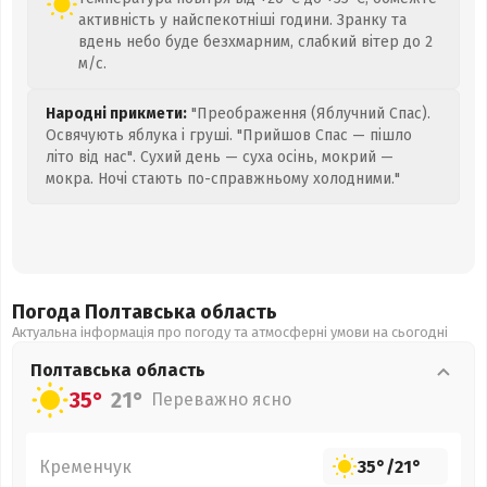
активність у найспекотніші години. Зранку та
вдень небо буде безхмарним, слабкий вітер до 2
м/с.
Народні прикмети:
"Преображення (Яблучний Спас).
Освячують яблука і груші. "Прийшов Спас — пішло
літо від нас". Сухий день — суха осінь, мокрий —
мокра. Ночі стають по-справжньому холодними."
Погода Полтавська
область
Актуальна інформація про погоду та атмосферні умови на сьогодні
Полтавська
область
35°
21°
Переважно ясно
Кременчук
35°
/
21°