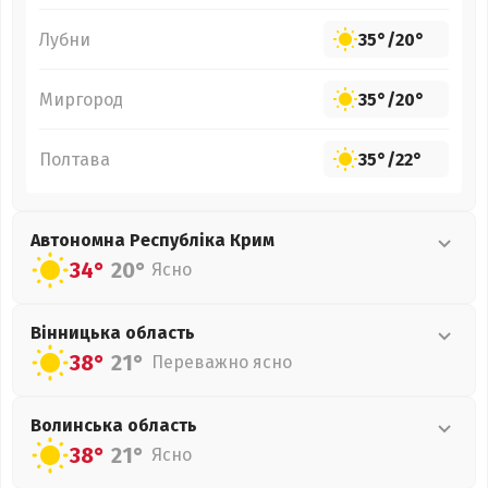
Лубни
35°
/
20°
Миргород
35°
/
20°
Полтава
35°
/
22°
Автономна Республіка Крим
34°
20°
Ясно
Вінницька
область
38°
21°
Переважно ясно
Волинська
область
38°
21°
Ясно