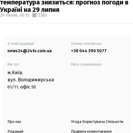
температура знизиться: прогноз погоди в
Україні на 29 липня
29 липня,
06:15
2383
E-mail редакції
Номер телефону:
news24@24tv.com.ua
+38 044 390 5077
Ми тут:
Ми в соцмережах:
м.Київ
,
вул. Володимирська
офіс
61/11,
50
Про нас
Угода Користувача Спільноти
Редакція
Правила коментування