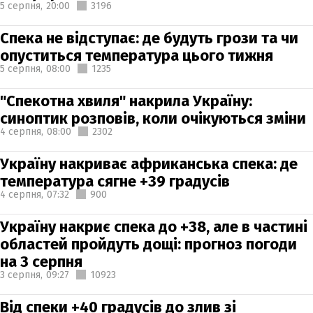
5 серпня,
20:00
3196
Спека не відступає: де будуть грози та чи
опуститься температура цього тижня
5 серпня,
08:00
1235
"Спекотна хвиля" накрила Україну:
синоптик розповів, коли очікуються зміни
4 серпня,
08:00
2302
Україну накриває африканська спека: де
температура сягне +39 градусів
4 серпня,
07:32
900
Україну накриє спека до +38, але в частині
областей пройдуть дощі: прогноз погоди
на 3 серпня
3 серпня,
09:27
10923
Від спеки +40 градусів до злив зі