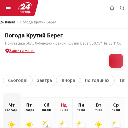
24 Канал
Погода Крутий Берег
Погода Крутий Берег
Полтавська обл., Лубенський район, Крутий Берег, 50.15°Пн, 33.1°Сх
Змінити місто
Сьогодні
Завтра
Вчора
По годинах
Тиж
Чт
Пт
Сб
Нд
Пн
Вт
Ср
Сьогодні
Завтра
08.08
09.08
10.08
11.08
12.08