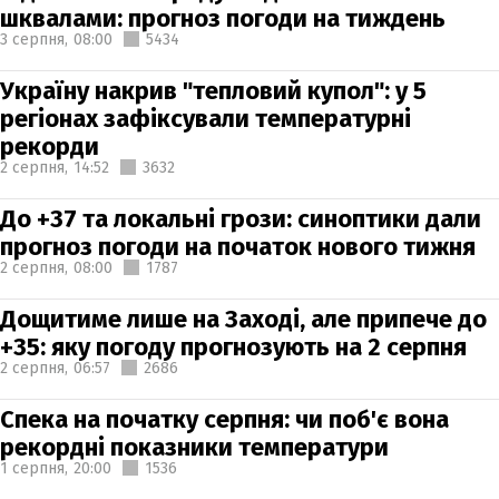
шквалами: прогноз погоди на тиждень
3 серпня,
08:00
5434
Україну накрив "тепловий купол": у 5
регіонах зафіксували температурні
рекорди
2 серпня,
14:52
3632
До +37 та локальні грози: синоптики дали
прогноз погоди на початок нового тижня
2 серпня,
08:00
1787
Дощитиме лише на Заході, але припече до
+35: яку погоду прогнозують на 2 серпня
2 серпня,
06:57
2686
Спека на початку серпня: чи поб'є вона
рекордні показники температури
1 серпня,
20:00
1536