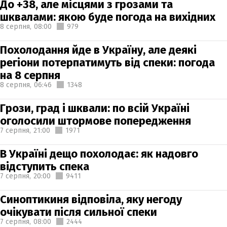
До +38, але місцями з грозами та
шквалами: якою буде погода на вихідних
8 серпня,
08:00
979
Похолодання йде в Україну, але деякі
регіони потерпатимуть від спеки: погода
на 8 серпня
8 серпня,
06:46
1348
Грози, град і шквали: по всій Україні
оголосили штормове попередження
7 серпня,
21:00
1971
В Україні дещо похолодає: як надовго
відступить спека
7 серпня,
20:00
9411
Синоптикиня відповіла, яку негоду
очікувати після сильної спеки
7 серпня,
08:00
2444