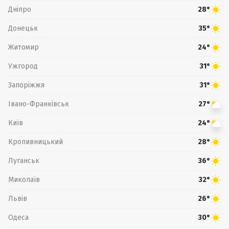
Дніпро
28°
Донецьк
35°
Житомир
24°
Ужгород
31°
Запоріжжя
31°
Івано-Франківськ
27°
Київ
24°
Кропивницький
28°
Луганськ
36°
Миколаїв
32°
Львів
26°
Одеса
30°