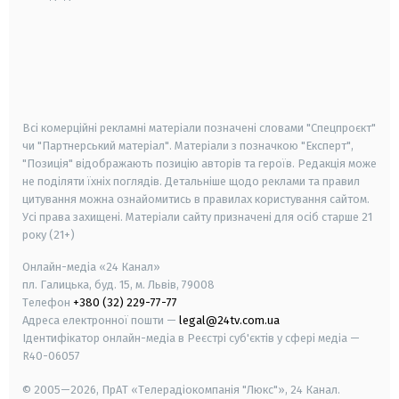
android
apple
smart tv
samsung smart tv
Всі комерційні рекламні матеріали позначені словами "Спецпроєкт"
чи "Партнерський матеріал". Матеріали з позначкою "Експерт",
"Позиція" відображають позицію авторів та героїв. Редакція може
не поділяти їхніх поглядів. Детальніше щодо реклами та правил
цитування можна ознайомитись в правилах користування сайтом.
Усі права захищені.
Матеріали сайту призначені для осіб старше
21
року (21+)
Онлайн-медіа «24 Канал»
пл. Галицька, буд. 15, м. Львів, 79008
Телефон
+380 (32) 229-77-77
Адреса електронної пошти —
legal@24tv.com.ua
Ідентифікатор онлайн-медіа в Реєстрі суб'єктів у сфері медіа —
R40-06057
© 2005—2026,
ПрАТ «Телерадіокомпанія "Люкс"», 24 Канал.