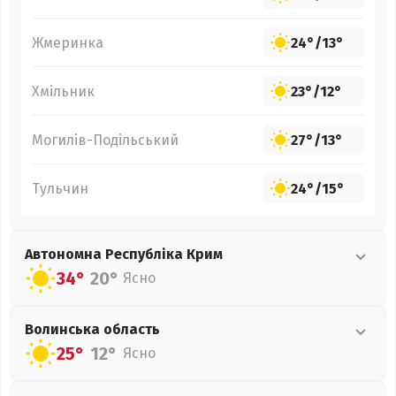
Жмеринка
24°
/
13°
Хмільник
23°
/
12°
Могилів-Подільський
27°
/
13°
Тульчин
24°
/
15°
Автономна Республіка Крим
34°
20°
Ясно
Волинська
область
25°
12°
Ясно