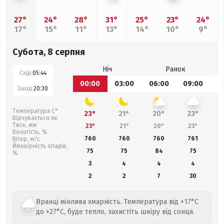
27°
24°
28°
31°
25°
23°
24°
17°
15°
11°
13°
14°
10°
9°
Субота, 8 серпня
Ніч
Ранок
Схід:
05:44
00:00
03:00
06:00
09:00
1
Захід:
20:30
Температура С°
23°
21°
20°
23°
Відчувається як
Тиск, мм
23°
21°
20°
23°
Вологість, %
760
760
760
761
Вітер, м/с
Ймовірність опадів,
75
75
84
75
%
3
4
4
4
2
2
7
30
Вранці мінлива хмарність. Температура від +17°C
до +27°C, буде тепло, захистіть шкіру від сонця.