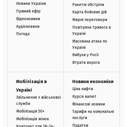
Новини України
Ракетні обстріли
Прямий ефір
Карта бойових дій
Відеоновини
Мирні переговори
Аудіоновини
Повітряна тривога в
Україні
Погода
Масована атака по
Україні
Вибухи у Росії
Втрати ворога
Мобілізація в
Новини економіки
Ціна нафти
Україні
Курси валют
Звільнення з військової
служби
Фінансові новини
Мобілізація 50+
Тарифи на комунальні
послуги
Мобілізація жінок
Податки
Контракт для 18-24-