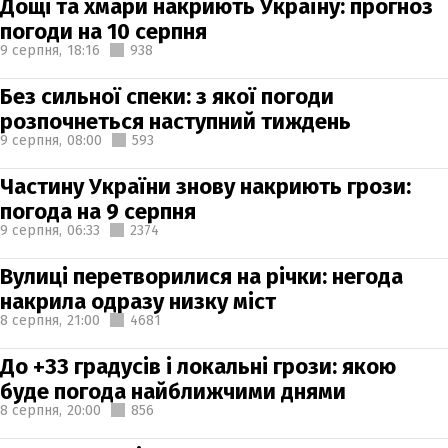
Дощі та хмари накриють Україну: прогноз
погоди на 10 серпня
9 серпня,
18:16
938
Без сильної спеки: з якої погоди
розпочнеться наступний тиждень
9 серпня,
08:00
593
Частину України знову накриють грози:
погода на 9 серпня
9 серпня,
06:33
2374
Вулиці перетворилися на річки: негода
накрила одразу низку міст
8 серпня,
21:00
4681
До +33 градусів і локальні грози: якою
буде погода найближчими днями
8 серпня,
20:00
856