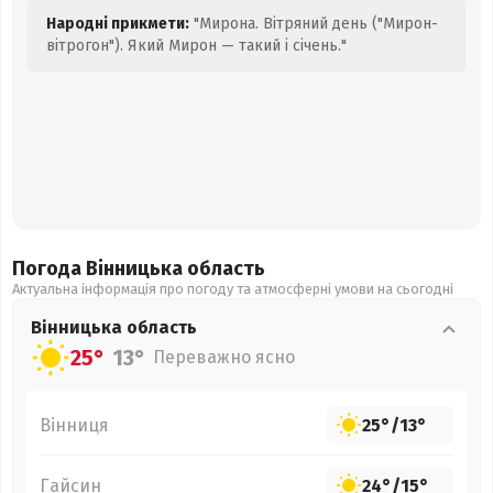
Народні прикмети:
"Мирона. Вітряний день ("Мирон-
вітрогон"). Який Мирон — такий і січень."
Погода Вінницька
область
Актуальна інформація про погоду та атмосферні умови на сьогодні
Вінницька
область
25°
13°
Переважно ясно
Вінниця
25°
/
13°
Гайсин
24°
/
15°