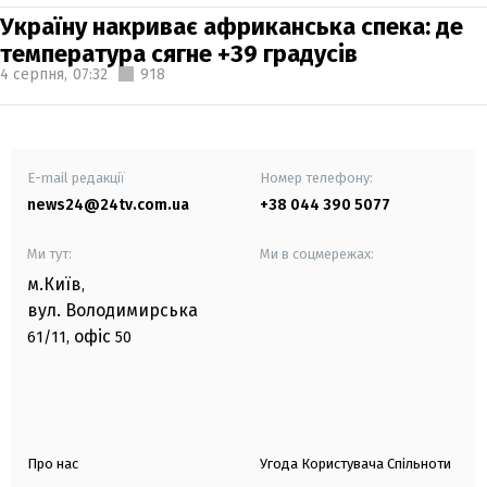
Україну накриває африканська спека: де
температура сягне +39 градусів
4 серпня,
07:32
918
E-mail редакції
Номер телефону:
news24@24tv.com.ua
+38 044 390 5077
Ми тут:
Ми в соцмережах:
м.Київ
,
вул. Володимирська
офіс
61/11,
50
Про нас
Угода Користувача Спільноти