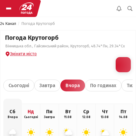
24 Канал
Погода Крутогорб
Погода Крутогорб
Вінницька обл., Гайсинський район, Крутогорб, 48.74°Пн, 29.34°Сх
Змінити місто
Сьогодні
Завтра
Вчора
По годинах
Тиж
Сб
Нд
Пн
Вт
Ср
Чт
Пт
Вчора
Сьогодні
Завтра
11.08
12.08
13.08
14.08