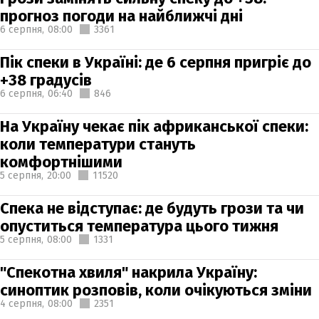
прогноз погоди на найближчі дні
6 серпня,
08:00
3361
Пік спеки в Україні: де 6 серпня пригріє до
+38 градусів
6 серпня,
06:40
846
На Україну чекає пік африканської спеки:
коли температури стануть
комфортнішими
5 серпня,
20:00
11520
Спека не відступає: де будуть грози та чи
опуститься температура цього тижня
5 серпня,
08:00
1331
"Спекотна хвиля" накрила Україну:
синоптик розповів, коли очікуються зміни
4 серпня,
08:00
2351