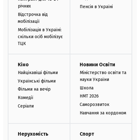
річних
Пенсія в Україні
Відстрочка від
мобілізації
Мобілізація в Україні:
скільки осіб мобілізує
ТЦК
Кіно
Новини Освіти
Найцікавіші фільми
Міністерство освіти та
науки України
Українські фільми
Школа
Фільми на вечір
НМТ 2026
Комедії
Саморозвиток
Серіали
Навчання за кордоном
Нерухомість
Спорт