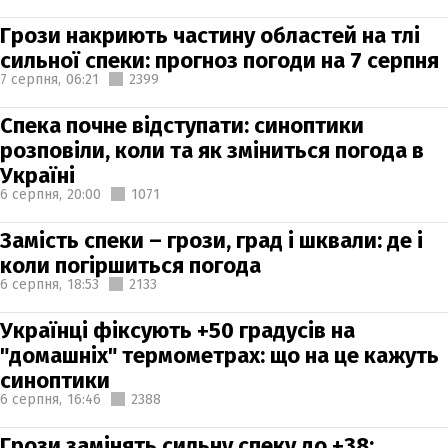
Грози накриють частину областей на тлі
сильної спеки: прогноз погоди на 7 серпня
7 серпня,
06:21
2399
Спека почне відступати: синоптики
розповіли, коли та як зміниться погода в
Україні
6 серпня,
20:00
1071
Замість спеки – грози, град і шквали: де і
коли погіршиться погода
6 серпня,
18:53
2133
Українці фіксують +50 градусів на
"домашніх" термометрах: що на це кажуть
синоптики
6 серпня,
16:46
2388
Грози замінять сильну спеку до +38: