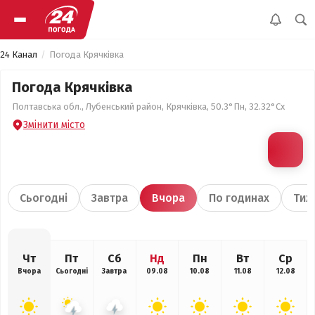
24 Канал
Погода Крячківка
Погода Крячківка
Полтавська обл., Лубенський район, Крячківка, 50.3°Пн, 32.32°Сх
Змінити місто
Сьогодні
Завтра
Вчора
По годинах
Тиж
Чт
Пт
Сб
Нд
Пн
Вт
Ср
Вчора
Сьогодні
Завтра
09.08
10.08
11.08
12.08