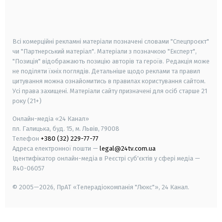
smart tv
samsung smart tv
Всі комерційні рекламні матеріали позначені словами "Спецпроєкт"
чи "Партнерський матеріал". Матеріали з позначкою "Експерт",
"Позиція" відображають позицію авторів та героїв. Редакція може
не поділяти їхніх поглядів. Детальніше щодо реклами та правил
цитування можна ознайомитись в правилах користування сайтом.
Усі права захищені.
Матеріали сайту призначені для осіб старше
21
року (21+)
Онлайн-медіа «24 Канал»
пл. Галицька, буд. 15, м. Львів, 79008
Телефон
+380 (32) 229-77-77
Адреса електронної пошти —
legal@24tv.com.ua
Ідентифікатор онлайн-медіа в Реєстрі суб'єктів у сфері медіа —
R40-06057
© 2005—2026,
ПрАТ «Телерадіокомпанія "Люкс"», 24 Канал.