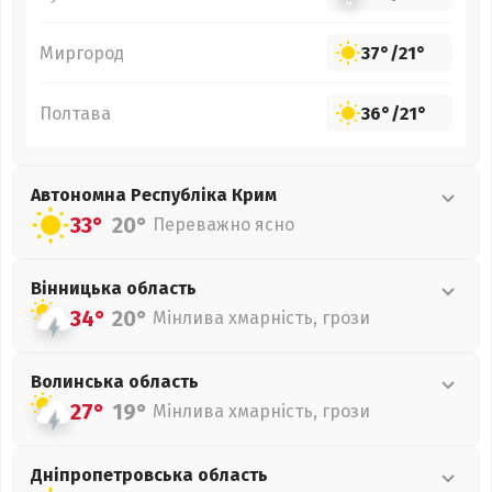
Миргород
37°
/
21°
Полтава
36°
/
21°
Автономна Республіка Крим
33°
20°
Переважно ясно
Вінницька
область
34°
20°
Мінлива хмарність, грози
Волинська
область
27°
19°
Мінлива хмарність, грози
Дніпропетровська
область