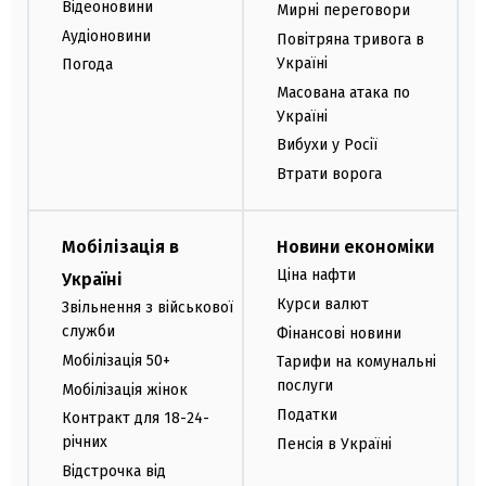
Відеоновини
Мирні переговори
Аудіоновини
Повітряна тривога в
Україні
Погода
Масована атака по
Україні
Вибухи у Росії
Втрати ворога
Мобілізація в
Новини економіки
Ціна нафти
Україні
Курси валют
Звільнення з військової
служби
Фінансові новини
Мобілізація 50+
Тарифи на комунальні
послуги
Мобілізація жінок
Податки
Контракт для 18-24-
річних
Пенсія в Україні
Відстрочка від