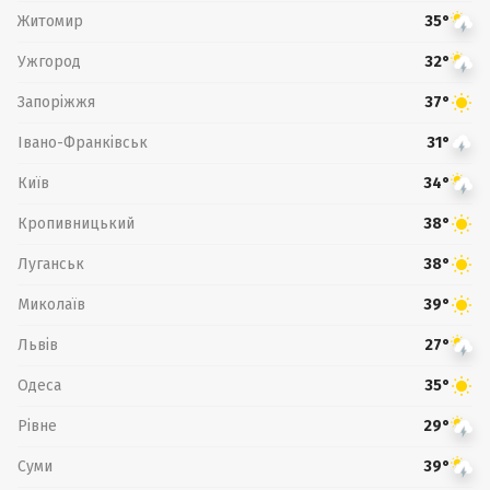
Житомир
35°
Ужгород
32°
Запоріжжя
37°
Івано-Франківськ
31°
Київ
34°
Кропивницький
38°
Луганськ
38°
Миколаїв
39°
Львів
27°
Одеса
35°
Рівне
29°
Суми
39°