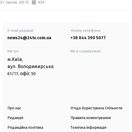
31 липня,
09:15
939
E-mail редакції
Номер телефону:
news24@24tv.com.ua
+38 044 390 5077
Ми тут:
Ми в соцмережах:
м.Київ
,
вул. Володимирська
офіс
61/11,
50
Про нас
Угода Користувача Спільноти
Редакція
Правила коментування
Редакційна політика
Технічна інформація