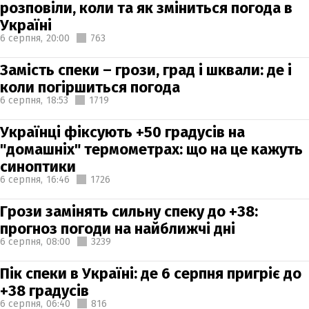
розповіли, коли та як зміниться погода в
Україні
6 серпня,
20:00
763
Замість спеки – грози, град і шквали: де і
коли погіршиться погода
6 серпня,
18:53
1719
Українці фіксують +50 градусів на
"домашніх" термометрах: що на це кажуть
синоптики
6 серпня,
16:46
1726
Грози замінять сильну спеку до +38:
прогноз погоди на найближчі дні
6 серпня,
08:00
3239
Пік спеки в Україні: де 6 серпня пригріє до
+38 градусів
6 серпня,
06:40
816