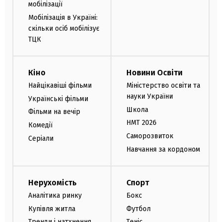
мобілізації
Мобілізація в Україні:
скільки осіб мобілізує
ТЦК
Кіно
Новини Освіти
Найцікавіші фільми
Міністерство освіти та
науки України
Українські фільми
Школа
Фільми на вечір
НМТ 2026
Комедії
Саморозвиток
Серіали
Навчання за кордоном
Нерухомість
Спорт
Аналітика ринку
Бокс
Купівля житла
Футбол
Тренди і натхнення
Теніс