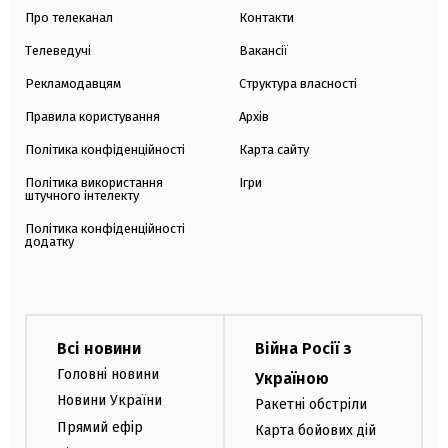
Про телеканал
Контакти
Телеведучі
Вакансії
Рекламодавцям
Структура власності
Правила користування
Архів
Політика конфіденційності
Карта сайту
Політика використання
Ігри
штучного інтелекту
Політика конфіденційності
додатку
Всі новини
Війна Росії з
Головні новини
Україною
Новини України
Ракетні обстріли
Прямий ефір
Карта бойових дій