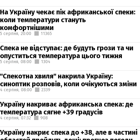
На Україну чекає пік африканської спеки:
коли температури стануть
комфортнішими
5 серпня,
20:00
11365
Спека не відступає: де будуть грози та чи
опуститься температура цього тижня
5 серпня,
08:00
1304
"Спекотна хвиля" накрила Україну:
синоптик розповів, коли очікуються зміни
4 серпня,
08:00
2339
Україну накриває африканська спека: де
температура сягне +39 градусів
4 серпня,
07:32
908
Україну накриє спека до +38, але в частині