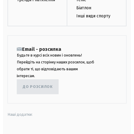
Біатлон
Інші види спорту
Email - розсилка
Будьте в курсі всіх новин і оновлень!
Перейдіть на сторінку наших розсилок, щоб
обрати ті, що відповідають вашим
інтересам.
ДО РОЗСИЛОК
Наші додатки:
android
apple