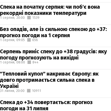
Спека на початку серпня: чи поб'є вона
рекордні показники температури
1 серпня,
20:00
1539
Без опадів, але із сильною спекою до +37:
прогноз погоди на 1 серпня
1 серпня,
09:05
656
Серпень приніс спеку до +38 градусів: яку
погоду прогнозують на вихідні
1 серпня,
08:00
844
"Тепловий купол" накриває Європу: як
довго протримається сильна спека в
Україні
31 липня,
20:00
10911
Спека до +34 повертається: прогноз
погоди на 31 липня