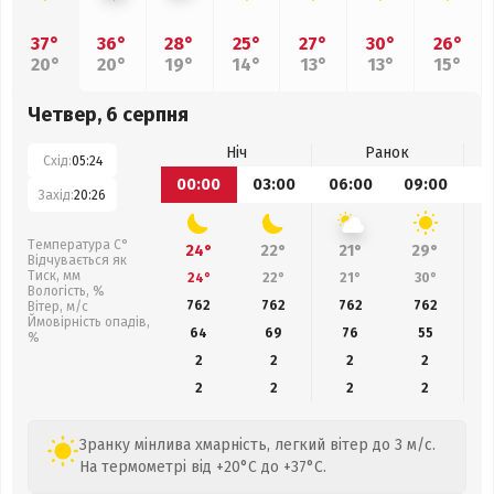
37°
36°
28°
25°
27°
30°
26°
20°
20°
19°
14°
13°
13°
15°
Четвер, 6 серпня
Ніч
Ранок
Схід:
05:24
00:00
03:00
06:00
09:00
1
Захід:
20:26
Температура С°
24°
22°
21°
29°
Відчувається як
Тиск, мм
24°
22°
21°
30°
Вологість, %
762
762
762
762
Вітер, м/с
Ймовірність опадів,
64
69
76
55
%
2
2
2
2
2
2
2
2
Зранку мінлива хмарність, легкий вітер до 3 м/с.
На термометрі від +20°C до +37°C.