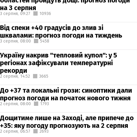
областей пройдуть дощі: прогноз погоди
на 3 серпня
3 серпня,
09:27
10936
Від спеки +40 градусів до злив зі
шквалами: прогноз погоди на тиждень
3 серпня,
08:00
5458
Україну накрив "тепловий купол": у 5
регіонах зафіксували температурні
рекорди
2 серпня,
14:52
3665
До +37 та локальні грози: синоптики дали
прогноз погоди на початок нового тижня
2 серпня,
08:00
1793
Дощитиме лише на Заході, але припече до
+35: яку погоду прогнозують на 2 серпня
2 серпня,
06:57
2693