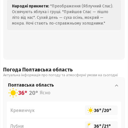
Народні прикмети:
"Преображення (Яблучний Спас).
Освячують яблука і груші. "Прийшов Спас — пішло
літо від нас". Сухий день — суха осінь, мокрий —
мокра. Ночі стають по-справжньому холодними."
Погода Полтавська
область
Актуальна інформація про погоду та атмосферні умови на сьогодні
Полтавська
область
36°
20°
Ясно
Кременчук
36°
/
20°
Лубни
36°
/
21°