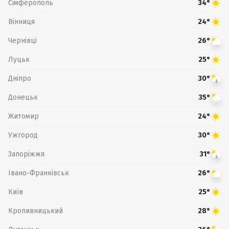
Сімферополь
34°
Вінниця
24°
Чернівці
26°
Луцьк
25°
Дніпро
30°
Донецьк
35°
Житомир
24°
Ужгород
30°
Запоріжжя
31°
Івано-Франківськ
26°
Київ
25°
Кропивницький
28°