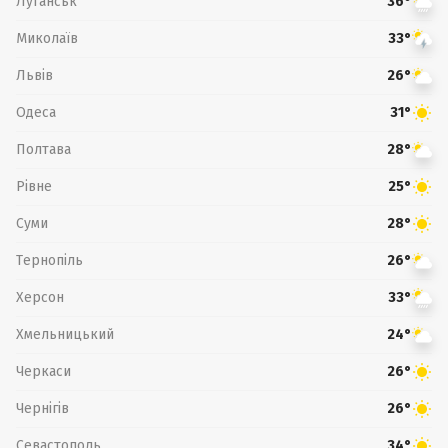
Луганськ
36°
Миколаїв
33°
Львів
26°
Одеса
31°
Полтава
28°
Рівне
25°
Суми
28°
Тернопіль
26°
Херсон
33°
Хмельницький
24°
Черкаси
26°
Чернігів
26°
Севастополь
34°