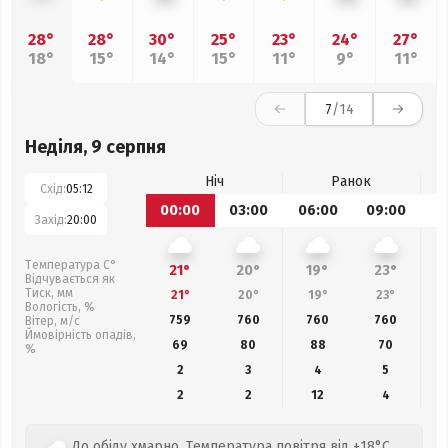
28°
28°
30°
25°
23°
24°
27°
18°
15°
14°
15°
11°
9°
11°
7
/14
Неділя, 9 серпня
Ніч
Ранок
Схід:
05:12
00:00
03:00
06:00
09:00
1
Захід:
20:00
Температура С°
21°
20°
19°
23°
Відчувається як
Тиск, мм
21°
20°
19°
23°
Вологість, %
759
760
760
760
Вітер, м/с
Ймовірність опадів,
69
80
88
70
%
2
3
4
5
2
2
12
4
До обіду хмарно. Температура повітря від +18°C