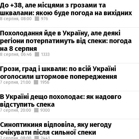
До +38, але місцями з грозами та
шквалами: якою буде погода на вихідних
8 серпня,
08:00
976
Похолодання йде в Україну, але деякі
регіони потерпатимуть від спеки: погода
на 8 серпня
8 серпня,
06:46
1333
Грози, град і шквали: по всій Україні
оголосили штормове попередження
7 серпня,
21:00
1956
В Україні дещо похолодає: як надовго
відступить спека
7 серпня,
20:00
9300
Синоптикиня відповіла, яку негоду
очікувати після сильної спеки
7 серпня,
08:00
2441