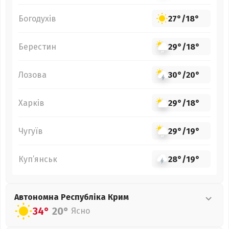
Богодухів
27°
/
18°
Берестин
29°
/
18°
Лозова
30°
/
20°
Харків
29°
/
18°
Чугуїв
29°
/
19°
Куп’янськ
28°
/
19°
Автономна Республіка Крим
34°
20°
Ясно