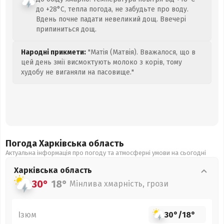
до +28°C, тепла погода, не забудьте про воду.
Вдень почне падати невеликий дощ. Ввечері
припиниться дощ.
Народні прикмети:
"Матія (Матвія). Вважалося, що в
цей день змії висмоктують молоко з корів, тому
худобу не виганяли на пасовище."
Погода Харківська
область
Актуальна інформація про погоду та атмосферні умови на сьогодні
Харківська
область
30°
18°
Мінлива хмарність, грози
Ізюм
30°
/
18°