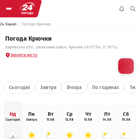
24 Канал
Погода Крючки
Погода Крючки
Харківська обл., Ізюмський район, Крючки, 49.51°Пн, 37.16°Сх
Змінити місто
Сьогодні
Завтра
Вчора
По годинах
Тиж
Нд
Пн
Вт
Ср
Чт
Пт
Сб
Сьогодні
Завтра
11.08
12.08
13.08
14.08
15.08