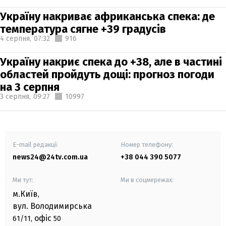
Україну накриває африканська спека: де
температура сягне +39 градусів
4 серпня,
07:32
916
Україну накриє спека до +38, але в частині
областей пройдуть дощі: прогноз погоди
на 3 серпня
3 серпня,
09:27
10997
E-mail редакції
Номер телефону:
news24@24tv.com.ua
+38 044 390 5077
Ми тут:
Ми в соцмережах:
м.Київ
,
вул. Володимирська
офіс
61/11,
50