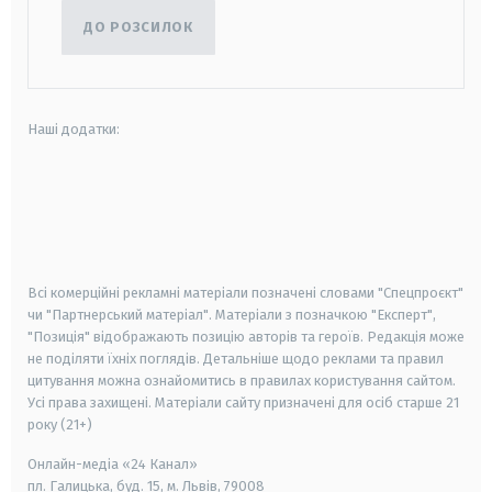
ДО РОЗСИЛОК
Наші додатки:
android
apple
smart tv
samsung smart tv
Всі комерційні рекламні матеріали позначені словами "Спецпроєкт"
чи "Партнерський матеріал". Матеріали з позначкою "Експерт",
"Позиція" відображають позицію авторів та героїв. Редакція може
не поділяти їхніх поглядів. Детальніше щодо реклами та правил
цитування можна ознайомитись в правилах користування сайтом.
Усі права захищені.
Матеріали сайту призначені для осіб старше
21
року (21+)
Онлайн-медіа «24 Канал»
пл. Галицька, буд. 15, м. Львів, 79008