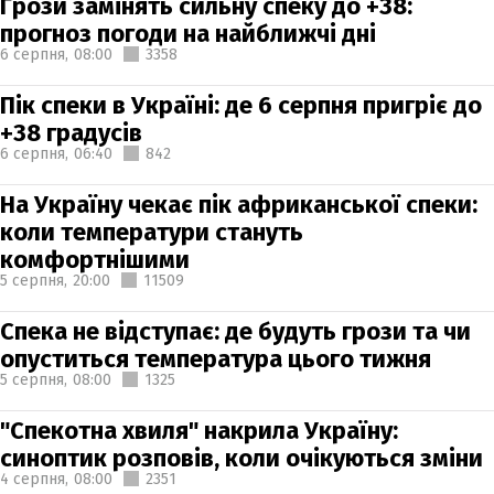
Грози замінять сильну спеку до +38:
прогноз погоди на найближчі дні
6 серпня,
08:00
3358
Пік спеки в Україні: де 6 серпня пригріє до
+38 градусів
6 серпня,
06:40
842
На Україну чекає пік африканської спеки:
коли температури стануть
комфортнішими
5 серпня,
20:00
11509
Спека не відступає: де будуть грози та чи
опуститься температура цього тижня
5 серпня,
08:00
1325
"Спекотна хвиля" накрила Україну:
синоптик розповів, коли очікуються зміни
4 серпня,
08:00
2351