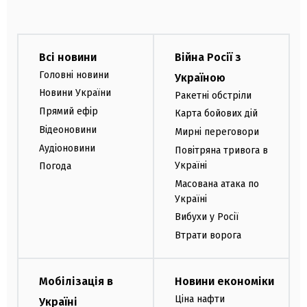
Всі новини
Війна Росії з
Головні новини
Україною
Новини України
Ракетні обстріли
Прямий ефір
Карта бойових дій
Відеоновини
Мирні переговори
Аудіоновини
Повітряна тривога в
Україні
Погода
Масована атака по
Україні
Вибухи у Росії
Втрати ворога
Мобілізація в
Новини економіки
Ціна нафти
Україні