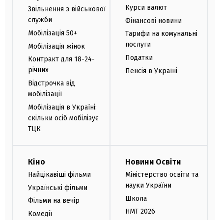
Курси валют
Звільнення з військової
служби
Фінансові новини
Мобілізація 50+
Тарифи на комунальні
послуги
Мобілізація жінок
Податки
Контракт для 18-24-
річних
Пенсія в Україні
Відстрочка від
мобілізації
Мобілізація в Україні:
скільки осіб мобілізує
ТЦК
Кіно
Новини Освіти
Найцікавіші фільми
Міністерство освіти та
науки України
Українські фільми
Школа
Фільми на вечір
НМТ 2026
Комедії