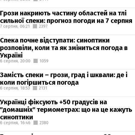
Грози накриють частину областей на тлі
сильної спеки: прогноз погоди на 7 серпня
7 серпня,
06:21
2397
Спека почне відступати: синоптики
розповіли, коли та як зміниться погода в
Україні
6 серпня,
20:00
1059
Замість спеки – грози, град і шквали: де і
коли погіршиться погода
6 серпня,
18:53
2131
Українці фіксують +50 градусів на
"домашніх" термометрах: що на це кажуть
синоптики
6 серпня,
16:46
2380