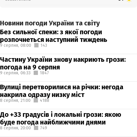
Новини погоди України та світу
Без сильної спеки: з якої погоди
розпочнеться наступний тиждень
9 серпня,
08:00
143
Частину України знову накриють грози:
погода на 9 серпня
9 серпня,
06:33
1847
Вулиці перетворилися на річки: негода
накрила одразу низку міст
8 серпня,
21:00
4188
До +33 градусів і локальні грози: якою
буде погода найближчими днями
8 серпня,
20:00
749