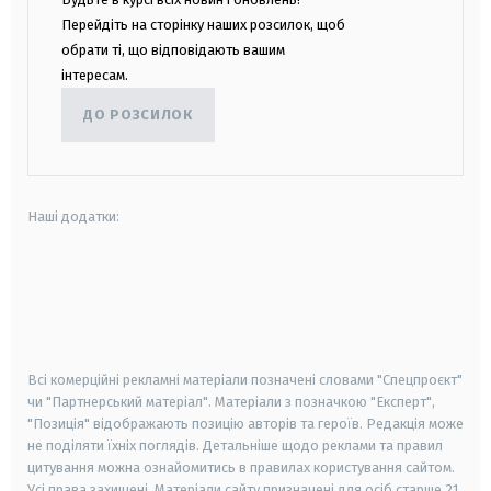
Перейдіть на сторінку наших розсилок, щоб
обрати ті, що відповідають вашим
інтересам.
ДО РОЗСИЛОК
Наші додатки:
android
apple
smart tv
samsung smart tv
Всі комерційні рекламні матеріали позначені словами "Спецпроєкт"
чи "Партнерський матеріал". Матеріали з позначкою "Експерт",
"Позиція" відображають позицію авторів та героїв. Редакція може
не поділяти їхніх поглядів. Детальніше щодо реклами та правил
цитування можна ознайомитись в правилах користування сайтом.
Усі права захищені.
Матеріали сайту призначені для осіб старше
21