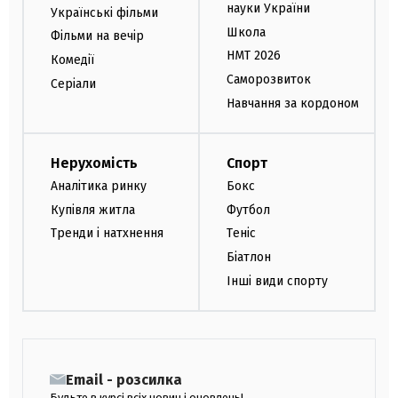
науки України
Українські фільми
Школа
Фільми на вечір
НМТ 2026
Комедії
Саморозвиток
Серіали
Навчання за кордоном
Нерухомість
Спорт
Аналітика ринку
Бокс
Купівля житла
Футбол
Тренди і натхнення
Теніс
Біатлон
Інші види спорту
Email - розсилка
Будьте в курсі всіх новин і оновлень!