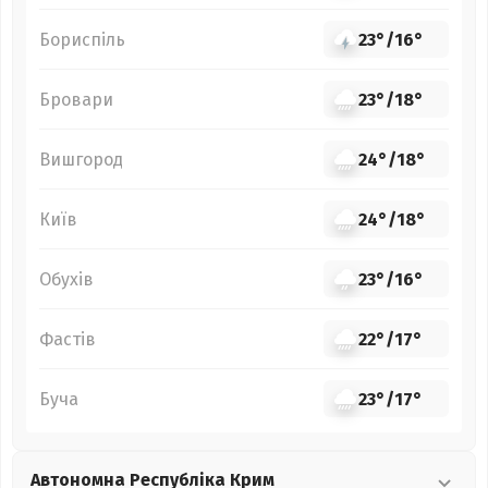
Бориспіль
23°
/
16°
Бровари
23°
/
18°
Вишгород
24°
/
18°
Київ
24°
/
18°
Обухів
23°
/
16°
Фастів
22°
/
17°
Буча
23°
/
17°
Автономна Республіка Крим