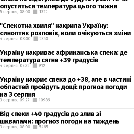
опуститься температура цього тижня
5 серпня,
08:00
1322
"Спекотна хвиля" накрила Україну:
синоптик розповів, коли очікуються зміни
4 серпня,
08:00
2350
Україну накриває африканська спека: де
температура сягне +39 градусів
4 серпня,
07:32
912
Україну накриє спека до +38, але в частині
областей пройдуть дощі: прогноз погоди
на 3 серпня
3 серпня,
09:27
10989
Від спеки +40 градусів до злив зі
шквалами: прогноз погоди на тиждень
3 серпня,
08:00
5465