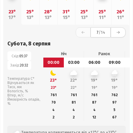
23°
25°
28°
31°
25°
25°
26°
17°
13°
13°
15°
13°
11°
11°
7
/14
Субота, 8 серпня
Ніч
Ранок
Схід:
05:37
00:00
03:00
06:00
09:00
1
Захід:
20:32
Температура С°
23°
22°
19°
19°
Відчувається як
Тиск, мм
23°
22°
19°
19°
Вологість, %
761
761
761
762
Вітер, м/с
Ймовірність опадів,
70
81
87
97
%
4
4
4
5
2
2
12
67
Температура коливатиметься від +17°C до +23°C.