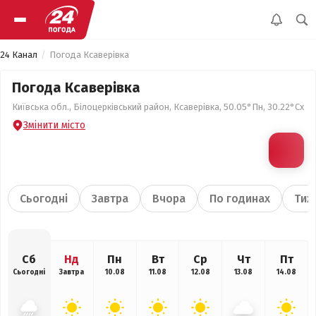
24 Канал
Погода Ксаверівка
Погода Ксаверівка
Київська обл., Білоцерківський район, Ксаверівка, 50.05°Пн, 30.22°Сх
Змінити місто
Сьогодні
Завтра
Вчора
По годинах
Тиж
Сб
Нд
Пн
Вт
Ср
Чт
Пт
Сьогодні
Завтра
10.08
11.08
12.08
13.08
14.08