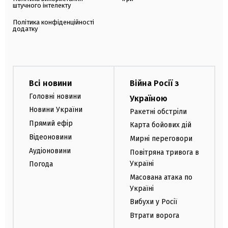
штучного інтелекту
Політика конфіденційності
додатку
Всі новини
Війна Росії з
Головні новини
Україною
Новини України
Ракетні обстріли
Прямий ефір
Карта бойових дій
Відеоновини
Мирні переговори
Аудіоновини
Повітряна тривога в
Україні
Погода
Масована атака по
Україні
Вибухи у Росії
Втрати ворога