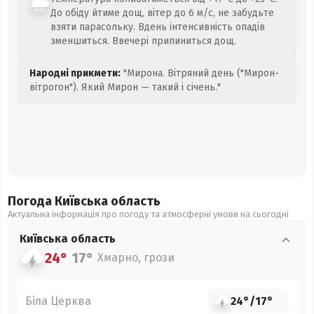
До обіду йтиме дощ, вітер до 6 м/с, не забудьте
взяти парасольку. Вдень інтенсивність опадів
зменшиться. Ввечері припиниться дощ.
Народні прикмети:
"Мирона. Вітряний день ("Мирон-
вітрогон"). Який Мирон — такий і січень."
Погода Київська
область
Актуальна інформація про погоду та атмосферні умови на сьогодні
Київська
область
24°
17°
Хмарно, грози
Біла Церква
24°
/
17°