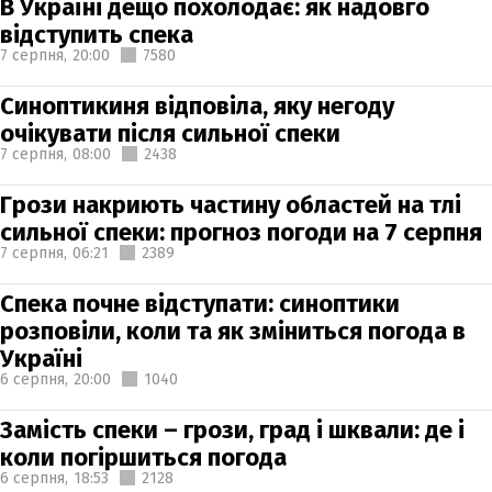
В Україні дещо похолодає: як надовго
відступить спека
7 серпня,
20:00
7580
Синоптикиня відповіла, яку негоду
очікувати після сильної спеки
7 серпня,
08:00
2438
Грози накриють частину областей на тлі
сильної спеки: прогноз погоди на 7 серпня
7 серпня,
06:21
2389
Спека почне відступати: синоптики
розповіли, коли та як зміниться погода в
Україні
6 серпня,
20:00
1040
Замість спеки – грози, град і шквали: де і
коли погіршиться погода
6 серпня,
18:53
2128