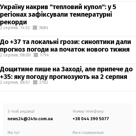
Україну накрив "тепловий купол": у 5
регіонах зафіксували температурні
рекорди
2 серпня,
14:52
3684
До +37 та локальні грози: синоптики дали
прогноз погоди на початок нового тижня
2 серпня,
08:00
1794
Дощитиме лише на Заході, але припече до
+35: яку погоду прогнозують на 2 серпня
2 серпня,
06:57
2702
E-mail редакції
Номер телефону:
news24@24tv.com.ua
+38 044 390 5077
Ми тут:
Ми в соцмережах: