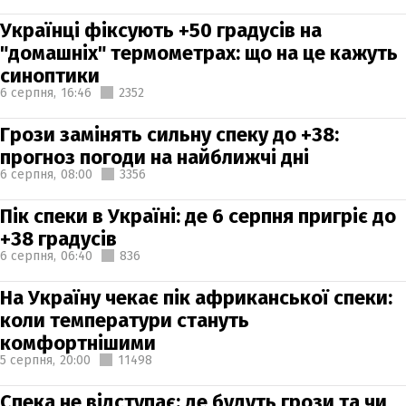
Українці фіксують +50 градусів на
"домашніх" термометрах: що на це кажуть
синоптики
6 серпня,
16:46
2352
Грози замінять сильну спеку до +38:
прогноз погоди на найближчі дні
6 серпня,
08:00
3356
Пік спеки в Україні: де 6 серпня пригріє до
+38 градусів
6 серпня,
06:40
836
На Україну чекає пік африканської спеки:
коли температури стануть
комфортнішими
5 серпня,
20:00
11498
Спека не відступає: де будуть грози та чи