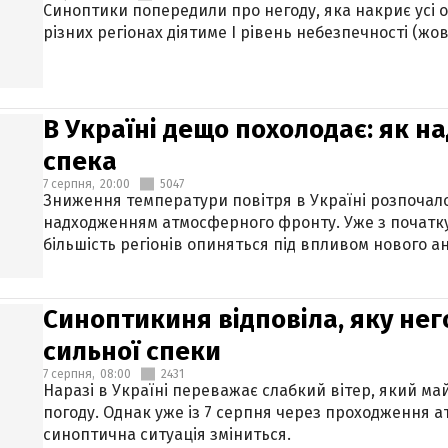
Синоптики попередили про негоду, яка накриє усі об
різних регіонах діятиме І рівень небезпечності (жов
В Україні дещо похолодає: як н
спека
7 серпня,
20:00
5047
Зниження температури повітря в Україні розпочалос
надходженням атмосферного фронту. Уже з початку
більшість регіонів опиняться під впливом нового а
Синоптикиня відповіла, яку нег
сильної спеки
7 серпня,
08:00
2431
Наразі в Україні переважає слабкий вітер, який м
погоду. Однак уже із 7 серпня через проходження 
синоптична ситуація зміниться.