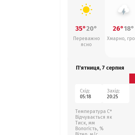
35°
20°
26°
18°
Переважно
Хмарно, гро
ясно
П'ятниця, 7 серпня
Схід:
Захід:
05:18
20:25
Температура С°
Відчувається як
Тиск, мм
Вологість, %
Вітер, м/с