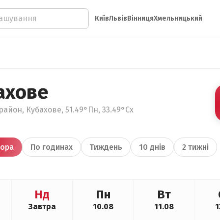
Київ
Львів
Вінниця
Хмельницький
ахове
айон, Кубахове, 51.49°Пн, 33.49°Сх
ора
По годинах
Тиждень
10 днів
2 тижні
Нд
Пн
Вт
Завтра
10.08
11.08
1