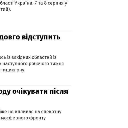
ласті України. 7 та 8 серпня у
тий).
адовго відступить
ь із західних областей із
 наступного робочого тижня
нтициклону.
оду очікувати після
айже не впливає на спекотну
атмосферного фронту