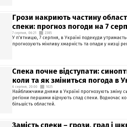
Грози накриють частину областе
спеки: прогноз погоди на 7 сер
7 серпня,
06:21
2385
У п'ятницю, 7 серпня, в Україні подекуди утримаєт
прогнозують мінливу хмарність та опади у низці рег
Спека почне відступати: синопт
коли та як зміниться погода в У
6 серпня,
20:00
1025
Найближчими днями в Україні прогнозують зміну син
регіони першими відчують спад спеки. Водночас к
більшість областей.
Замість спеки – грози, град і шк