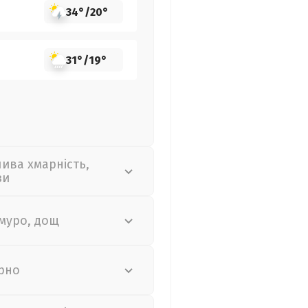
34°
/
20°
31°
/
19°
лива хмарність,
зи
муро, дощ
рно