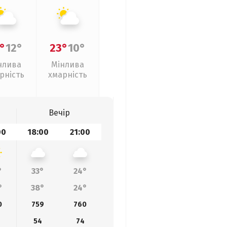
°
12°
23°
10°
нлива
Мінлива
рність
хмарність
Вечір
00
18:00
21:00
°
33°
24°
°
38°
24°
0
759
760
54
74