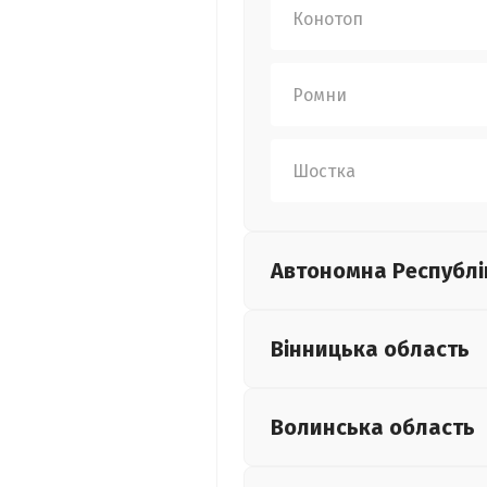
Конотоп
Ромни
Шостка
Автономна Республі
Вінницька
область
Волинська
область