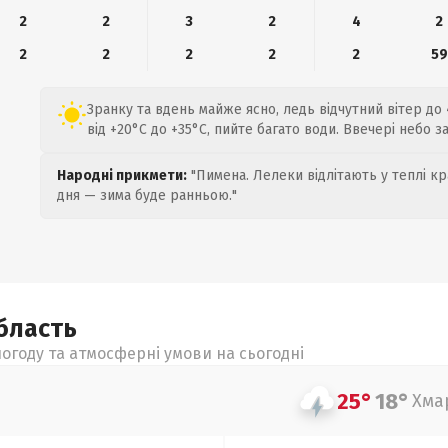
2
2
3
2
4
2
2
2
2
2
2
59
Зранку та вдень майже ясно, ледь відчутний вітер до 
від +20°C до +35°C, пийте багато води. Ввечері небо з
Народні прикмети:
"Пимена. Лелеки відлітають у теплі кр
дня — зима буде ранньою."
бласть
огоду та атмосферні умови на сьогодні
25°
18°
Хма