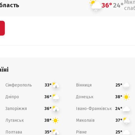
Мін
36°
24°
бласть
сла
їні
Сімферополь
Вінниця
33°
25°
Дніпро
Донецьк
36°
38°
Запоріжжя
Івано-Франківськ
36°
24°
Луганськ
Миколаїв
38°
37°
Полтава
Рівне
35°
25°