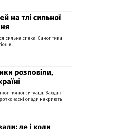
й на тлі сильної
пня
ься сильна спека. Синоптики
іонів.
ики розповіли,
країні
оптичної ситуації. Західні
ороткочасні опади накриють
вали: де і коли