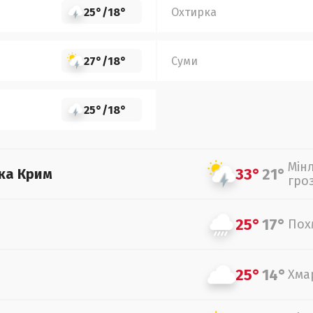
25°
/
18°
Охтирка
27°
/
18°
Суми
25°
/
18°
Мін
33°
21°
ка Крим
гро
25°
17°
Пох
25°
14°
Хма