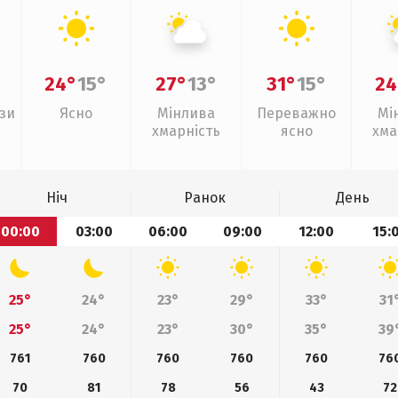
24°
15°
27°
13°
31°
15°
24
зи
Ясно
Мінлива
Переважно
Мі
хмарність
ясно
хма
Ніч
Ранок
День
00:00
03:00
06:00
09:00
12:00
15:
25°
24°
23°
29°
33°
31
25°
24°
23°
30°
35°
39
761
760
760
760
760
76
70
81
78
56
43
72