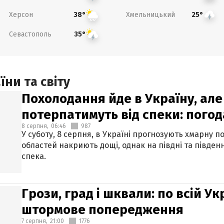
Херсон
Хмельницький
38°
25°
Севастополь
35°
ни та світу
Похолодання йде в Україну, але
потерпатимуть від спеки: погод
8 серпня,
06:46
987
У суботу, 8 серпня, в Україні прогнозують хмарну п
областей накриють дощі, однак на півдні та півден
спека.
Грози, град і шквали: по всій У
штормове попередження
7 серпня,
21:00
1776