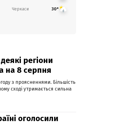
Черкаси
30°
 деякі регіони
а на 8 серпня
огоду з проясненнями. Більшість
ному сході утримається сильна
країні оголосили