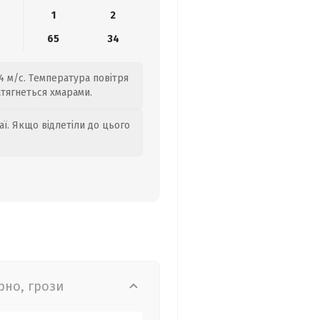
1
2
65
34
4 м/с. Температура повітря
атягнеться хмарами.
аї. Якщо відлетіли до цього
рно, грози