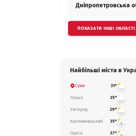
Дніпропетровська
о
ПОКАЗАТИ ІНШІ ОБЛАСТІ
Найбільші міста в Укра
Суми
31°
Луцьк
25°
Ужгород
29°
Кропивницький
35°
Одеса
37°