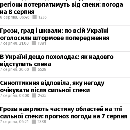
регіони потерпатимуть від спеки: погода
на 8 серпня
8 серпня,
06:46
1236
Грози, град і шквали: по всій Україні
оголосили штормове попередження
7 серпня,
21:00
1881
В Україні дещо похолодає: як надовго
відступить спека
7 серпня,
20:00
6528
Синоптикиня відповіла, яку негоду
очікувати після сильної спеки
7 серпня,
08:00
2435
Грози накриють частину областей на тлі
сильної спеки: прогноз погоди на 7 серпня
7 серпня,
06:21
2388