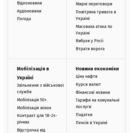
Відеоновини
Мирні переговори
Аудіоновини
Повітряна тривога в
Україні
Погода
Масована атака по
Україні
Вибухи у Росії
Втрати ворога
Мобілізація в
Новини економіки
Ціна нафти
Україні
Курси валют
Звільнення з військової
служби
Фінансові новини
Мобілізація 50+
Тарифи на комунальні
послуги
Мобілізація жінок
Податки
Контракт для 18-24-
річних
Пенсія в Україні
Відстрочка від