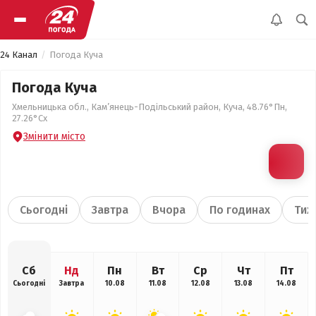
24 Канал
Погода Куча
Погода Куча
Хмельницька обл., Кам’янець-Подільський район, Куча, 48.76°Пн,
27.26°Сх
Змінити місто
Сьогодні
Завтра
Вчора
По годинах
Тиж
Сб
Нд
Пн
Вт
Ср
Чт
Пт
Сьогодні
Завтра
10.08
11.08
12.08
13.08
14.08