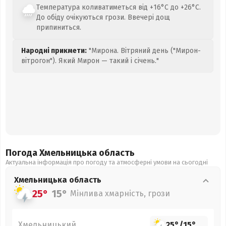
Температура коливатиметься від +16°C до +26°C.
До обіду очікуються грози. Ввечері дощ
припиниться.
Народні прикмети:
"Мирона. Вітряний день ("Мирон-
вітрогон"). Який Мирон — такий і січень."
Погода Хмельницька
область
Актуальна інформація про погоду та атмосферні умови на сьогодні
Хмельницька
область
25°
15°
Мінлива хмарність, грози
Хмельницький
25°
/
15°