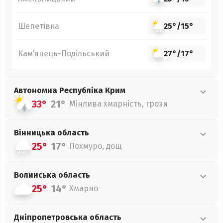
Шепетівка
25°
/
15°
Кам’янець-Подільський
27°
/
17°
Автономна Республіка Крим
33°
21°
Мінлива хмарність, грози
Вінницька
область
25°
17°
Похмуро, дощ
Волинська
область
25°
14°
Хмарно
Дніпропетровська
область