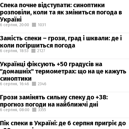
Спека почне відступати: синоптики
розповіли, коли та як зміниться погода в
Україні
6 серпня,
20:00
1031
Замість спеки – грози, град і шквали: де і
коли погіршиться погода
6 серпня,
18:53
2127
Українці фіксують +50 градусів на
"домашніх" термометрах: що на це кажуть
синоптики
6 серпня,
16:46
2346
Грози замінять сильну спеку до +38:
прогноз погоди на найближчі дні
6 серпня,
08:00
3355
Пік спеки в Україні: де 6 серпня пригріє до