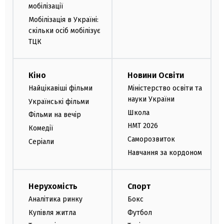
мобілізації
Мобілізація в Україні:
скільки осіб мобілізує
ТЦК
Кіно
Новини Освіти
Найцікавіші фільми
Міністерство освіти та
науки України
Українські фільми
Школа
Фільми на вечір
НМТ 2026
Комедії
Саморозвиток
Серіали
Навчання за кордоном
Нерухомість
Спорт
Аналітика ринку
Бокс
Купівля житла
Футбол