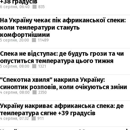
+38 градусів
6 серпня,
06:40
835
На Україну чекає пік африканської спеки:
коли температури стануть
комфортнішими
5 серпня,
20:00
11489
Спека не відступає: де будуть грози та чи
опуститься температура цього тижня
5 серпня,
08:00
1321
"Спекотна хвиля" накрила Україну:
синоптик розповів, коли очікуються зміни
4 серпня,
08:00
2350
Україну накриває африканська спека: де
температура сягне +39 градусів
4 серпня,
07:32
911