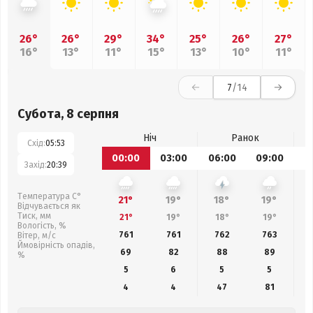
26°
26°
29°
34°
25°
26°
27°
16°
13°
11°
15°
13°
10°
11°
7
/14
Субота, 8 серпня
Ніч
Ранок
Схід:
05:53
00:00
03:00
06:00
09:00
1
Захід:
20:39
Температура С°
21°
19°
18°
19°
Відчувається як
Тиск, мм
21°
19°
18°
19°
Вологість, %
761
761
762
763
Вітер, м/с
Ймовірність опадів,
69
82
88
89
%
5
6
5
5
4
4
47
81