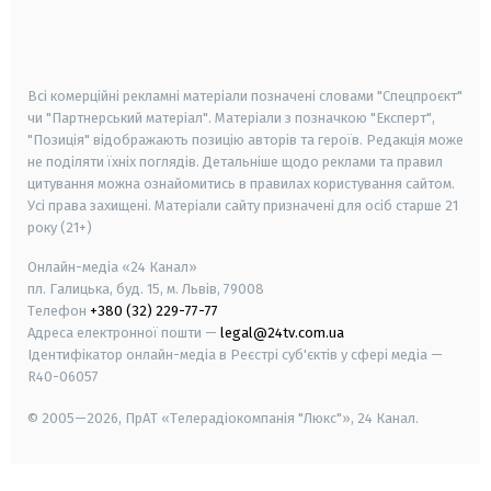
android
apple
smart tv
samsung smart tv
Всі комерційні рекламні матеріали позначені словами "Спецпроєкт"
чи "Партнерський матеріал". Матеріали з позначкою "Експерт",
"Позиція" відображають позицію авторів та героїв. Редакція може
не поділяти їхніх поглядів. Детальніше щодо реклами та правил
цитування можна ознайомитись в правилах користування сайтом.
Усі права захищені.
Матеріали сайту призначені для осіб старше
21
року (21+)
Онлайн-медіа «24 Канал»
пл. Галицька, буд. 15, м. Львів, 79008
Телефон
+380 (32) 229-77-77
Адреса електронної пошти —
legal@24tv.com.ua
Ідентифікатор онлайн-медіа в Реєстрі суб'єктів у сфері медіа —
R40-06057
© 2005—2026,
ПрАТ «Телерадіокомпанія "Люкс"», 24 Канал.