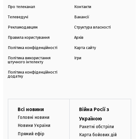
Про телеканал
Контакти
Телеведучі
Вакансії
Рекламодавцям
Структура власності
Правила користування
Архів
Політика конфіденційності
Карта сайту
Політика використання
Ігри
штучного інтелекту
Політика конфіденційності
додатку
Всі новини
Війна Росії з
Головні новини
Україною
Новини України
Ракетні обстріли
Прямий ефір
Карта бойових дій