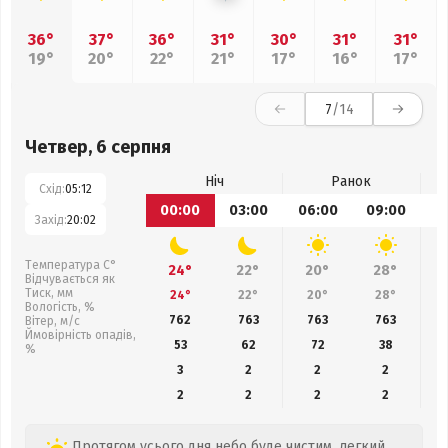
36°
37°
36°
31°
30°
31°
31°
19°
20°
22°
21°
17°
16°
17°
7
/14
Четвер, 6 серпня
Ніч
Ранок
Схід:
05:12
00:00
03:00
06:00
09:00
1
Захід:
20:02
Температура С°
24°
22°
20°
28°
Відчувається як
Тиск, мм
24°
22°
20°
28°
Вологість, %
762
763
763
763
Вітер, м/с
Ймовірність опадів,
53
62
72
38
%
3
2
2
2
2
2
2
2
Протягом усього дня небо буде чистим, легкий