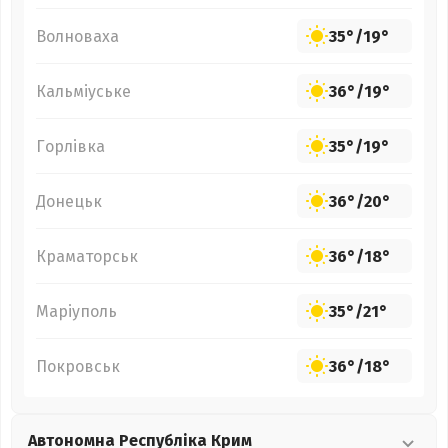
Волноваха
35°
/
19°
Кальміуське
36°
/
19°
Горлівка
35°
/
19°
Донецьк
36°
/
20°
Краматорськ
36°
/
18°
Маріуполь
35°
/
21°
Покровськ
36°
/
18°
Автономна Республіка Крим