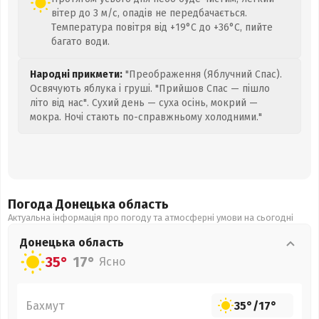
вітер до 3 м/с, опадів не передбачається.
Температура повітря від +19°C до +36°C, пийте
багато води.
Народні прикмети:
"Преображення (Яблучний Спас).
Освячують яблука і груші. "Прийшов Спас — пішло
літо від нас". Сухий день — суха осінь, мокрий —
мокра. Ночі стають по-справжньому холодними."
Погода Донецька
область
Актуальна інформація про погоду та атмосферні умови на сьогодні
Донецька
область
35°
17°
Ясно
Бахмут
35°
/
17°