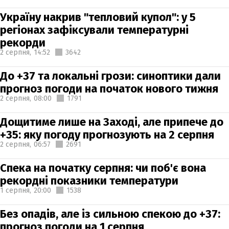
Україну накрив "тепловий купол": у 5
регіонах зафіксували температурні
рекорди
2 серпня,
14:52
3642
До +37 та локальні грози: синоптики дали
прогноз погоди на початок нового тижня
2 серпня,
08:00
1791
Дощитиме лише на Заході, але припече до
+35: яку погоду прогнозують на 2 серпня
2 серпня,
06:57
2691
Спека на початку серпня: чи поб'є вона
рекордні показники температури
1 серпня,
20:00
1538
Без опадів, але із сильною спекою до +37:
прогноз погоди на 1 серпня