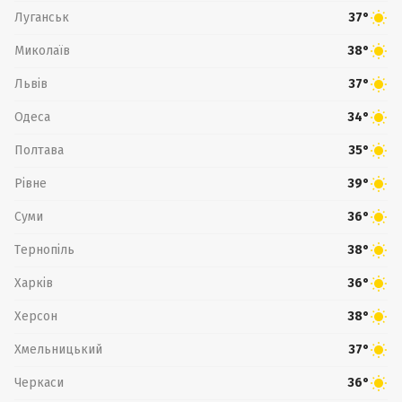
Луганськ
37°
Миколаїв
38°
Львів
37°
Одеса
34°
Полтава
35°
Рівне
39°
Суми
36°
Тернопіль
38°
Харків
36°
Херсон
38°
Хмельницький
37°
Черкаси
36°