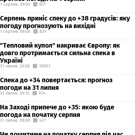
1 серпня,
09:05
651
Серпень приніс спеку до +38 градусів: яку
погоду прогнозують на вихідні
1 серпня,
08:00
839
"Тепловий купол" накриває Європу: як
довго протримається сильна спека в
Україні
31 липня,
20:00
10901
Спека до +34 повертається: прогноз
погоди на 31 липня
31 липня,
09:15
924
На Заході припече до +35: якою буде
погода на початку серпня
31 липня,
08:00
427
Чи дощитиме на початку серпня під час