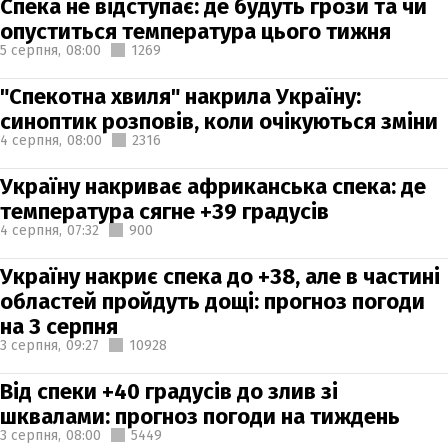
Спека не відступає: де будуть грози та чи
опуститься температура цього тижня
5 серпня,
08:00
1269
"Спекотна хвиля" накрила Україну:
синоптик розповів, коли очікуються зміни
4 серпня,
08:00
2316
Україну накриває африканська спека: де
температура сягне +39 градусів
4 серпня,
07:32
900
Україну накриє спека до +38, але в частині
областей пройдуть дощі: прогноз погоди
на 3 серпня
3 серпня,
09:27
10928
Від спеки +40 градусів до злив зі
шквалами: прогноз погоди на тиждень
3 серпня,
08:00
5449