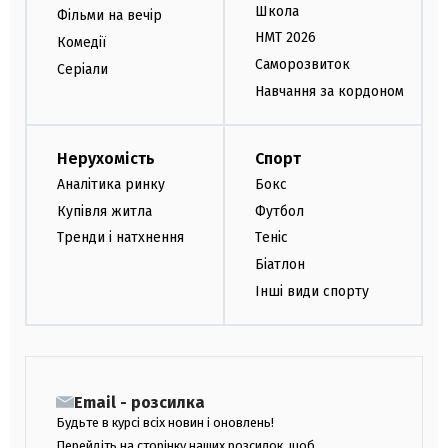
Школа
Фільми на вечір
НМТ 2026
Комедії
Саморозвиток
Серіали
Навчання за кордоном
Нерухомість
Спорт
Аналітика ринку
Бокс
Купівля житла
Футбол
Тренди і натхнення
Теніс
Біатлон
Інші види спорту
Email - розсилка
Будьте в курсі всіх новин і оновлень!
Перейдіть на сторінку наших розсилок, щоб