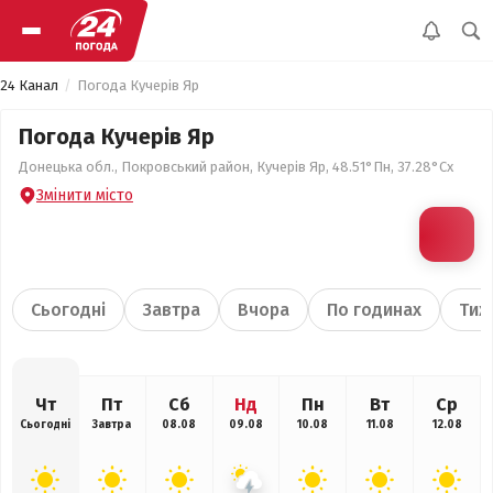
24 Канал
Погода Кучерів Яр
Погода Кучерів Яр
Донецька обл., Покровський район, Кучерів Яр, 48.51°Пн, 37.28°Сх
Змінити місто
Сьогодні
Завтра
Вчора
По годинах
Тиж
Чт
Пт
Сб
Нд
Пн
Вт
Ср
Сьогодні
Завтра
08.08
09.08
10.08
11.08
12.08