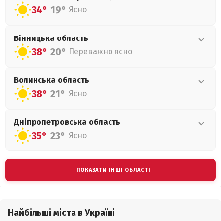
34°
19°
Ясно
Вінницька
область
38°
20°
Переважно ясно
Волинська
область
38°
21°
Ясно
Дніпропетровська
область
35°
23°
Ясно
ПОКАЗАТИ ІНШІ ОБЛАСТІ
Найбільші міста в Україні