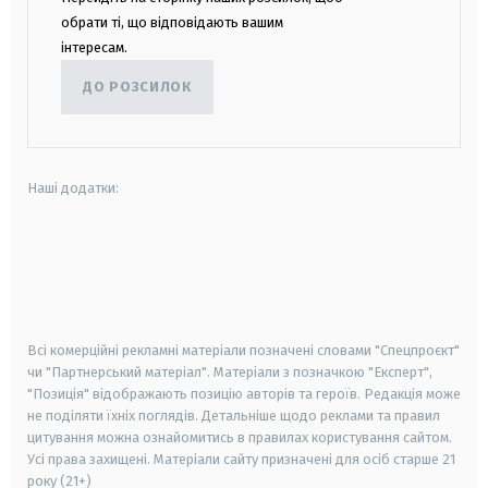
обрати ті, що відповідають вашим
інтересам.
ДО РОЗСИЛОК
Наші додатки:
android
apple
smart tv
samsung smart tv
Всі комерційні рекламні матеріали позначені словами "Спецпроєкт"
чи "Партнерський матеріал". Матеріали з позначкою "Експерт",
"Позиція" відображають позицію авторів та героїв. Редакція може
не поділяти їхніх поглядів. Детальніше щодо реклами та правил
цитування можна ознайомитись в правилах користування сайтом.
Усі права захищені.
Матеріали сайту призначені для осіб старше
21
року (21+)