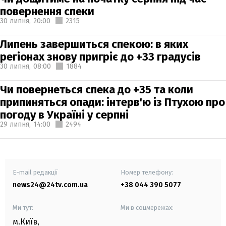
повернення спеки
30 липня,
20:00
2315
Липень завершиться спекою: в яких
регіонах знову пригріє до +33 градусів
30 липня,
08:00
1884
Чи повернеться спека до +35 та коли
припиняться опади: інтерв'ю із Птухою про
погоду в Україні у серпні
29 липня,
14:00
2494
E-mail редакції
Номер телефону:
news24@24tv.com.ua
+38 044 390 5077
Ми тут:
Ми в соцмережах:
м.Київ
,