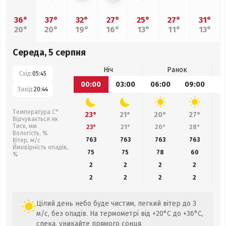
36°
37°
32°
27°
25°
27°
31°
20°
20°
19°
16°
13°
11°
13°
Середа, 5 серпня
Ніч
Ранок
Схід:
05:45
00:00
03:00
06:00
09:00
1
Захід:
20:44
Температура С°
23°
21°
20°
27°
Відчувається як
Тиск, мм
23°
21°
20°
28°
Вологість, %
763
763
763
763
Вітер, м/с
Ймовірність опадів,
75
75
78
60
%
2
2
2
2
2
2
2
2
Цілий день небо буде чистим, легкий вітер до 3
м/с, без опадів. На термометрі від +20°C до +36°C,
спека, уникайте прямого сонця.