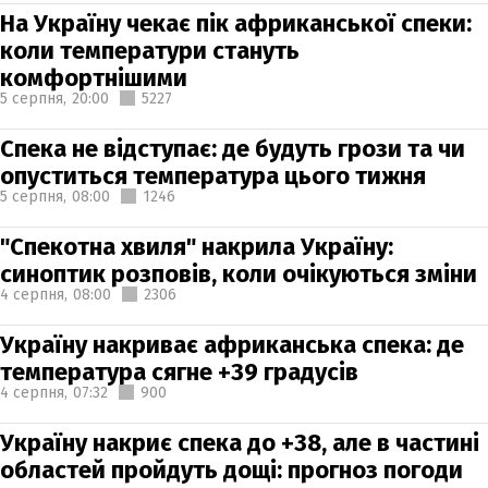
На Україну чекає пік африканської спеки:
коли температури стануть
комфортнішими
5 серпня,
20:00
5227
Спека не відступає: де будуть грози та чи
опуститься температура цього тижня
5 серпня,
08:00
1246
"Спекотна хвиля" накрила Україну:
синоптик розповів, коли очікуються зміни
4 серпня,
08:00
2306
Україну накриває африканська спека: де
температура сягне +39 градусів
4 серпня,
07:32
900
Україну накриє спека до +38, але в частині
областей пройдуть дощі: прогноз погоди