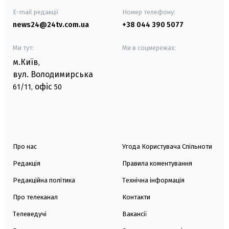
E-mail редакції
Номер телефону:
news24@24tv.com.ua
+38 044 390 5077
Ми тут:
Ми в соцмережах:
м.Київ
,
вул. Володимирська
офіс
61/11,
50
Про нас
Угода Користувача Спільноти
Редакція
Правила коментування
Редакційна політика
Технічна інформація
Про телеканал
Контакти
Телеведучі
Вакансії