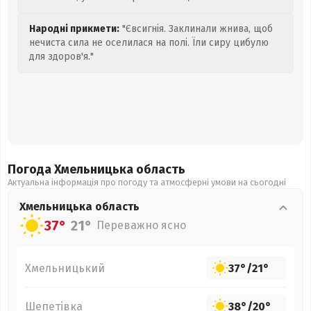
Народні прикмети:
"Євсигнія. Заклинали жнива, щоб
нечиста сила не оселилася на полі. Їли сиру цибулю
для здоров'я."
Погода Хмельницька
область
Актуальна інформація про погоду та атмосферні умови на сьогодні
Хмельницька
область
37°
21°
Переважно ясно
Хмельницький
37°
/
21°
Шепетівка
38°
/
20°