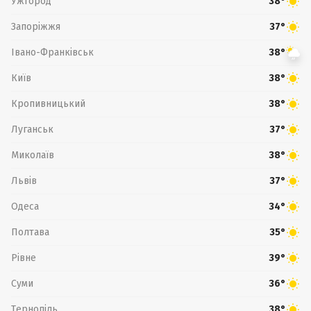
Ужгород
38°
Запоріжжя
37°
Івано-Франківськ
38°
Київ
38°
Кропивницький
38°
Луганськ
37°
Миколаїв
38°
Львів
37°
Одеса
34°
Полтава
35°
Рівне
39°
Суми
36°
Тернопіль
38°