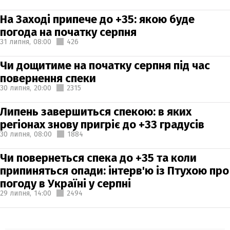
На Заході припече до +35: якою буде
погода на початку серпня
31 липня,
08:00
426
Чи дощитиме на початку серпня під час
повернення спеки
30 липня,
20:00
2315
Липень завершиться спекою: в яких
регіонах знову пригріє до +33 градусів
30 липня,
08:00
1884
Чи повернеться спека до +35 та коли
припиняться опади: інтерв'ю із Птухою про
погоду в Україні у серпні
29 липня,
14:00
2494