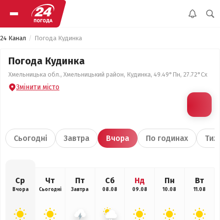
24 Канал
Погода Кудинка
Погода Кудинка
Хмельницька обл., Хмельницький район, Кудинка, 49.49°Пн, 27.72°Сх
Змінити місто
Сьогодні
Завтра
Вчора
По годинах
Тиж
Ср
Чт
Пт
Сб
Нд
Пн
Вт
Вчора
Сьогодні
Завтра
08.08
09.08
10.08
11.08