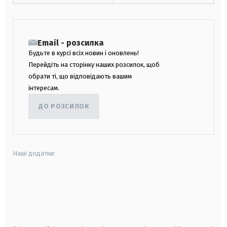
Email - розсилка
Будьте в курсі всіх новин і оновлень!
Перейдіть на сторінку наших розсилок, щоб
обрати ті, що відповідають вашим
інтересам.
ДО РОЗСИЛОК
Наші додатки:
android
apple
smart tv
samsung smart tv