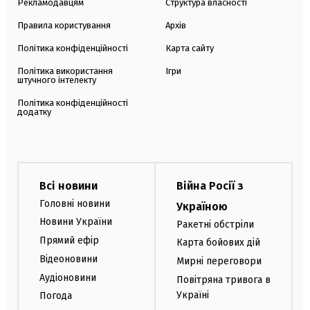
Рекламодавцям
Структура власності
Правила користування
Архів
Політика конфіденційності
Карта сайту
Політика використання
Ігри
штучного інтелекту
Політика конфіденційності
додатку
Всі новини
Війна Росії з
Головні новини
Україною
Новини України
Ракетні обстріли
Прямий ефір
Карта бойових дій
Відеоновини
Мирні переговори
Аудіоновини
Повітряна тривога в
Україні
Погода