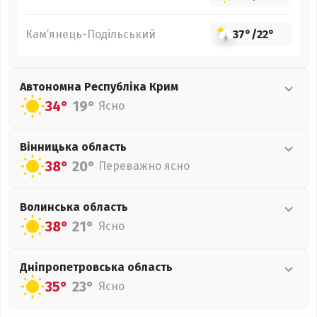
Кам’янець-Подільський
37°
/
22°
Автономна Республіка Крим
34°
19°
Ясно
Вінницька
область
38°
20°
Переважно ясно
Волинська
область
38°
21°
Ясно
Дніпропетровська
область
35°
23°
Ясно