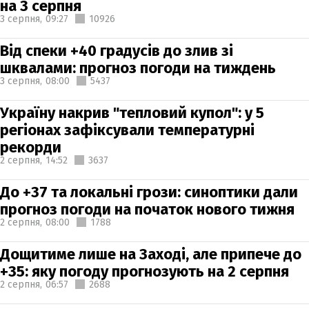
на 3 серпня
3 серпня,
09:27
10926
Від спеки +40 градусів до злив зі
шквалами: прогноз погоди на тиждень
3 серпня,
08:00
5437
Україну накрив "тепловий купол": у 5
регіонах зафіксували температурні
рекорди
2 серпня,
14:52
3637
До +37 та локальні грози: синоптики дали
прогноз погоди на початок нового тижня
2 серпня,
08:00
1788
Дощитиме лише на Заході, але припече до
+35: яку погоду прогнозують на 2 серпня
2 серпня,
06:57
2688