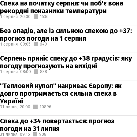
Спека на початку серпня: чи поб'є вона
рекордні показники температури
1 серпня,
20:00
1536
Без опадів, але із сильною спекою до +37:
прогноз погоди на 1 серпня
1 серпня,
09:05
649
Серпень приніс спеку до +38 градусів: яку
погоду прогнозують на вихідні
1 серпня,
08:00
838
"Тепловий купол" накриває Європу: як
довго протримається сильна спека в
Україні
31 липня,
20:00
10896
Спека до +34 повертається: прогноз
погоди на 31 липня
31 липня,
09:15
908