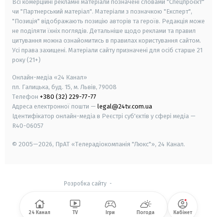
Всі комерційні рекламні матеріали позначені словами "Спецпроєкт"
чи "Партнерський матеріал". Матеріали з позначкою "Експерт",
"Позиція" відображають позицію авторів та героїв. Редакція може
не поділяти їхніх поглядів. Детальніше щодо реклами та правил
цитування можна ознайомитись в правилах користування сайтом.
Усі права захищені.
Матеріали сайту призначені для осіб старше
21
року (21+)
Онлайн-медіа «24 Канал»
пл. Галицька, буд. 15, м. Львів, 79008
Телефон
+380 (32) 229-77-77
Адреса електронної пошти —
legal@24tv.com.ua
Ідентифікатор онлайн-медіа в Реєстрі суб'єктів у сфері медіа —
R40-06057
© 2005—2026,
ПрАТ «Телерадіокомпанія "Люкс"», 24 Канал.
Розробка сайту
-
24 Канал
TV
Ігри
Погода
Кабінет