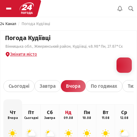
24 Канал
Погода Кудіївці
Погода Кудіївці
Вінницька обл., Жмеринський район, Кудіївці, 48.98°Пн, 27.87°Сх
Змінити місто
Сьогодні
Завтра
Вчора
По годинах
Тиж
Чт
Пт
Сб
Нд
Пн
Вт
Ср
Вчора
Сьогодні
Завтра
09.08
10.08
11.08
12.08