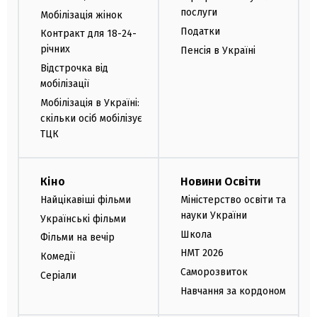
послуги
Мобілізація жінок
Податки
Контракт для 18-24-
річних
Пенсія в Україні
Відстрочка від
мобілізації
Мобілізація в Україні:
скільки осіб мобілізує
ТЦК
Кіно
Новини Освіти
Найцікавіші фільми
Міністерство освіти та
науки України
Українські фільми
Школа
Фільми на вечір
НМТ 2026
Комедії
Саморозвиток
Серіали
Навчання за кордоном