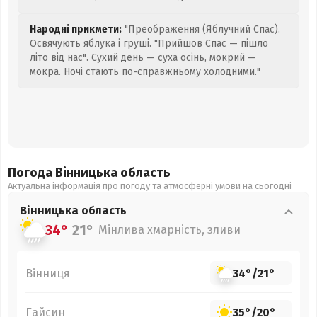
Народні прикмети:
"Преображення (Яблучний Спас).
Освячують яблука і груші. "Прийшов Спас — пішло
літо від нас". Сухий день — суха осінь, мокрий —
мокра. Ночі стають по-справжньому холодними."
Погода Вінницька
область
Актуальна інформація про погоду та атмосферні умови на сьогодні
Вінницька
область
34°
21°
Мінлива хмарність, зливи
Вінниця
34°
/
21°
Гайсин
35°
/
20°