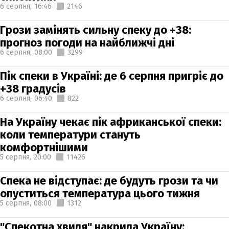
6 серпня,
16:46
2146
Грози замінять сильну спеку до +38:
прогноз погоди на найближчі дні
6 серпня,
08:00
3299
Пік спеки в Україні: де 6 серпня пригріє до
+38 градусів
6 серпня,
06:40
822
На Україну чекає пік африканської спеки:
коли температури стануть
комфортнішими
5 серпня,
20:00
11426
Спека не відступає: де будуть грози та чи
опуститься температура цього тижня
5 серпня,
08:00
1312
"Спекотна хвиля" накрила Україну: