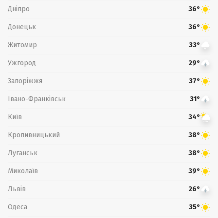
Дніпро
36°
Донецьк
36°
Житомир
33°
Ужгород
29°
Запоріжжя
37°
Івано-Франківськ
31°
Київ
34°
Кропивницький
38°
Луганськ
38°
Миколаїв
39°
Львів
26°
Одеса
35°