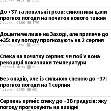
2 серпня,
14:52
3668
До +37 та локальні грози: синоптики дали
прогноз погоди на початок нового тижня
2 серпня,
08:00
1793
Дощитиме лише на Заході, але припече до
+35: яку погоду прогнозують на 2 серпня
2 серпня,
06:57
2696
Спека на початку серпня: чи поб'є вона
рекордні показники температури
1 серпня,
20:00
1539
Без опадів, але із сильною спекою до +37:
прогноз погоди на 1 серпня
1 серпня,
09:05
657
Серпень приніс спеку до +38 градусів: яку
погоду прогнозують на вихідні