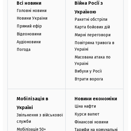
Всі новини
Війна Росії з
Головні новини
Україною
Новини України
Ракетні обстріли
Прямий ефір
Карта бойових дій
Відеоновини
Мирні переговори
Аудіоновини
Повітряна тривога в
Україні
Погода
Масована атака по
Україні
Вибухи у Росії
Втрати ворога
Мобілізація в
Новини економіки
Ціна нафти
Україні
Курси валют
Звільнення з військової
служби
Фінансові новини
Мобілізація 50+
Тарифи на комунальні