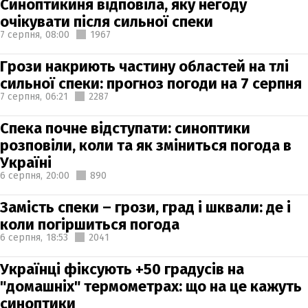
Синоптикиня відповіла, яку негоду
очікувати після сильної спеки
7 серпня,
08:00
1967
Грози накриють частину областей на тлі
сильної спеки: прогноз погоди на 7 серпня
7 серпня,
06:21
2287
Спека почне відступати: синоптики
розповіли, коли та як зміниться погода в
Україні
6 серпня,
20:00
890
Замість спеки – грози, град і шквали: де і
коли погіршиться погода
6 серпня,
18:53
2041
Українці фіксують +50 градусів на
"домашніх" термометрах: що на це кажуть
синоптики