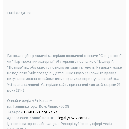
Наші додатки:
android
apple
smart tv
samsung smart tv
Всі комерційні рекламні матеріали позначені словами "Спецпроєкт"
чи "Партнерський матеріал". Матеріали з позначкою "Експерт",
"Позиція" відображають позицію авторів та героїв. Редакція може
не поділяти їхніх поглядів. Детальніше щодо реклами та правил
цитування можна ознайомитись в правилах користування сайтом.
Усі права захищені.
Матеріали сайту призначені для осіб старше
21
року (21+)
Онлайн-медіа «24 Канал»
пл. Галицька, буд. 15, м. Львів, 79008
Телефон
+380 (32) 229-77-77
Адреса електронної пошти —
legal@24tv.com.ua
Ідентифікатор онлайн-медіа в Реєстрі суб'єктів у сфері медіа —