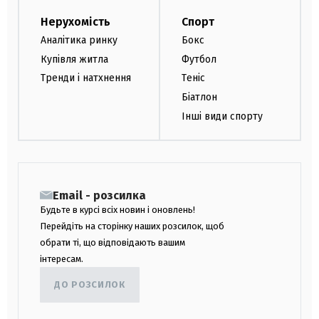
Нерухомість
Спорт
Аналітика ринку
Бокс
Купівля житла
Футбол
Тренди і натхнення
Теніс
Біатлон
Інші види спорту
Email - розсилка
Будьте в курсі всіх новин і оновлень!
Перейдіть на сторінку наших розсилок, щоб
обрати ті, що відповідають вашим
інтересам.
ДО РОЗСИЛОК