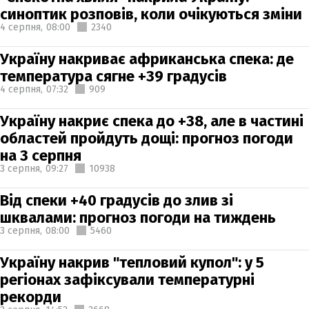
синоптик розповів, коли очікуються зміни
4 серпня,
08:00
2340
Україну накриває африканська спека: де
температура сягне +39 градусів
4 серпня,
07:32
909
Україну накриє спека до +38, але в частині
областей пройдуть дощі: прогноз погоди
на 3 серпня
3 серпня,
09:27
10938
Від спеки +40 градусів до злив зі
шквалами: прогноз погоди на тиждень
3 серпня,
08:00
5460
Україну накрив "тепловий купол": у 5
регіонах зафіксували температурні
рекорди