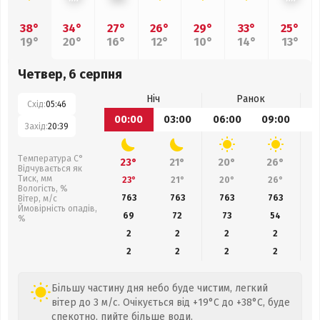
38°
34°
27°
26°
29°
33°
25°
19°
20°
16°
12°
10°
14°
13°
Четвер, 6 серпня
Ніч
Ранок
Схід:
05:46
00:00
03:00
06:00
09:00
1
Захід:
20:39
Температура С°
23°
21°
20°
26°
Відчувається як
Тиск, мм
23°
21°
20°
26°
Вологість, %
763
763
763
763
Вітер, м/с
Ймовірність опадів,
69
72
73
54
%
2
2
2
2
2
2
2
2
Більшу частину дня небо буде чистим, легкий
вітер до 3 м/с. Очікується від +19°C до +38°C, буде
спекотно, пийте більше води.