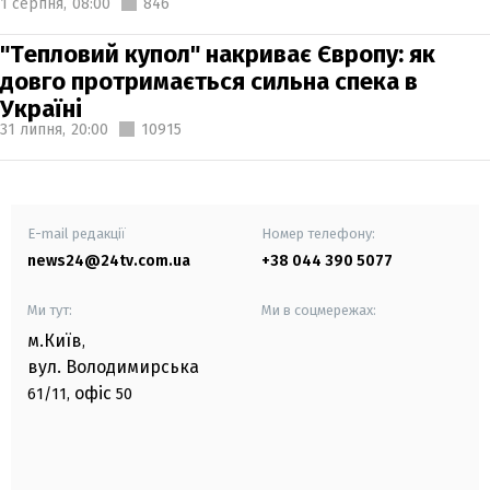
1 серпня,
08:00
846
"Тепловий купол" накриває Європу: як
довго протримається сильна спека в
Україні
31 липня,
20:00
10915
E-mail редакції
Номер телефону:
news24@24tv.com.ua
+38 044 390 5077
Ми тут:
Ми в соцмережах:
м.Київ
,
вул. Володимирська
офіс
61/11,
50