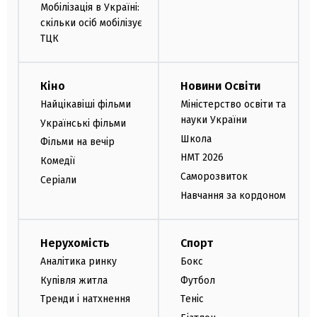
Мобілізація в Україні:
скільки осіб мобілізує
ТЦК
Кіно
Новини Освіти
Найцікавіші фільми
Міністерство освіти та
науки України
Українські фільми
Школа
Фільми на вечір
НМТ 2026
Комедії
Саморозвиток
Серіали
Навчання за кордоном
Нерухомість
Спорт
Аналітика ринку
Бокс
Купівля житла
Футбол
Тренди і натхнення
Теніс