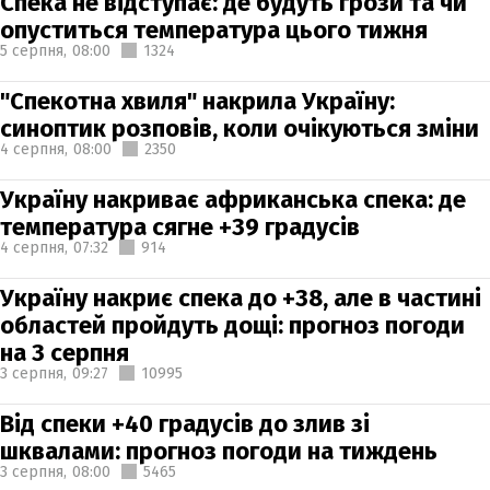
Спека не відступає: де будуть грози та чи
опуститься температура цього тижня
5 серпня,
08:00
1324
"Спекотна хвиля" накрила Україну:
синоптик розповів, коли очікуються зміни
4 серпня,
08:00
2350
Україну накриває африканська спека: де
температура сягне +39 градусів
4 серпня,
07:32
914
Україну накриє спека до +38, але в частині
областей пройдуть дощі: прогноз погоди
на 3 серпня
3 серпня,
09:27
10995
Від спеки +40 градусів до злив зі
шквалами: прогноз погоди на тиждень
3 серпня,
08:00
5465