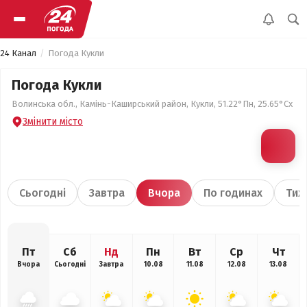
24 Канал
Погода Кукли
Погода Кукли
Волинська обл., Камінь-Каширський район, Кукли, 51.22°Пн, 25.65°Сх
Змінити місто
Сьогодні
Завтра
Вчора
По годинах
Тиж
Пт
Сб
Нд
Пн
Вт
Ср
Чт
Вчора
Сьогодні
Завтра
10.08
11.08
12.08
13.08