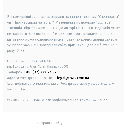
smart tv
samsung smart tv
Всі комерційні рекламні матеріали позначені словами "Спецпроєкт"
чи "Партнерський матеріал". Матеріали з позначкою "Експерт",
"Позиція" відображають позицію авторів та героїв. Редакція може
не поділяти їхніх поглядів. Детальніше щодо реклами та правил
цитування можна ознайомитись в правилах користування сайтом.
Усі права захищені.
Матеріали сайту призначені для осіб старше
21
року (21+)
Онлайн-медіа «24 Канал»
пл. Галицька, буд. 15, м. Львів, 79008
Телефон
+380 (32) 229-77-77
Адреса електронної пошти —
legal@24tv.com.ua
Ідентифікатор онлайн-медіа в Реєстрі суб'єктів у сфері медіа —
R40-06057
© 2005—2026,
ПрАТ «Телерадіокомпанія "Люкс"», 24 Канал.
Розробка сайту
-