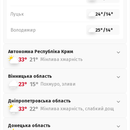
Луцьк
24°
/
14°
Володимир
25°
/
14°
Автономна Республіка Крим
33°
21°
Мінлива хмарність
Вінницька
область
23°
15°
Похмуро, зливи
Дніпропетровська
область
33°
22°
Мінлива хмарність, слабкий дощ
Донецька
область