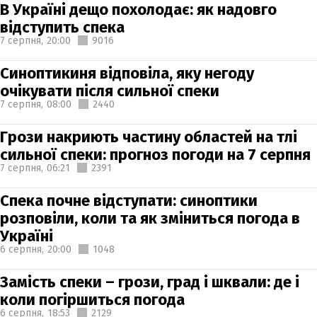
В Україні дещо похолодає: як надовго
відступить спека
7 серпня,
20:00
9016
Синоптикиня відповіла, яку негоду
очікувати після сильної спеки
7 серпня,
08:00
2440
Грози накриють частину областей на тлі
сильної спеки: прогноз погоди на 7 серпня
7 серпня,
06:21
2391
Спека почне відступати: синоптики
розповіли, коли та як зміниться погода в
Україні
6 серпня,
20:00
1048
Замість спеки – грози, град і шквали: де і
коли погіршиться погода
6 серпня,
18:53
2129