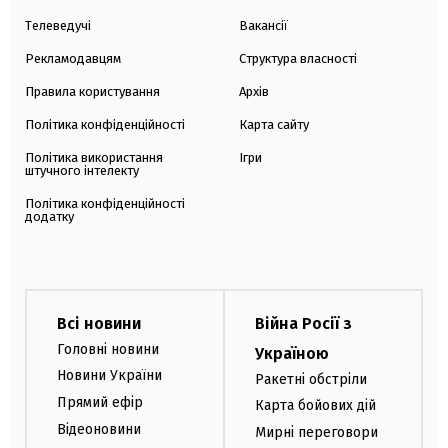
Телеведучі
Вакансії
Рекламодавцям
Структура власності
Правила користування
Архів
Політика конфіденційності
Карта сайту
Політика використання
Ігри
штучного інтелекту
Політика конфіденційності
додатку
Всі новини
Війна Росії з
Головні новини
Україною
Новини України
Ракетні обстріли
Прямий ефір
Карта бойових дій
Відеоновини
Мирні переговори