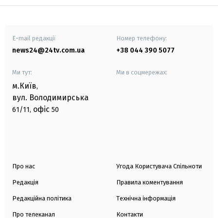
E-mail редакції
Номер телефону:
news24@24tv.com.ua
+38 044 390 5077
Ми тут:
Ми в соцмережах:
м.Київ
,
вул. Володимирська
офіс
61/11,
50
Про нас
Угода Користувача Спільноти
Редакція
Правила коментування
Редакційна політика
Технічна інформація
Про телеканал
Контакти