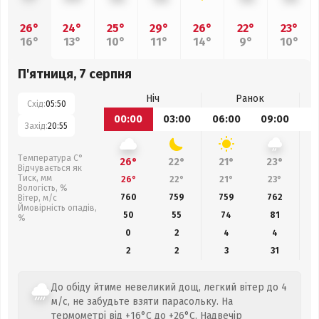
26°
24°
25°
29°
26°
22°
23°
16°
13°
10°
11°
14°
9°
10°
П'ятниця, 7 серпня
Ніч
Ранок
Схід:
05:50
00:00
03:00
06:00
09:00
1
Захід:
20:55
Температура С°
26°
22°
21°
23°
Відчувається як
Тиск, мм
26°
22°
21°
23°
Вологість, %
760
759
759
762
Вітер, м/с
Ймовірність опадів,
50
55
74
81
%
0
2
4
4
2
2
3
31
До обіду йтиме невеликий дощ, легкий вітер до 4
м/с, не забудьте взяти парасольку. На
термометрі від +16°C до +26°C. Надвечір