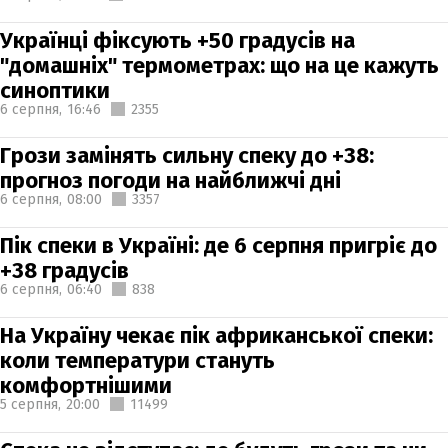
Українці фіксують +50 градусів на
"домашніх" термометрах: що на це кажуть
синоптики
6 серпня,
16:46
2355
Грози замінять сильну спеку до +38:
прогноз погоди на найближчі дні
6 серпня,
08:00
3357
Пік спеки в Україні: де 6 серпня пригріє до
+38 градусів
6 серпня,
06:40
838
На Україну чекає пік африканської спеки:
коли температури стануть
комфортнішими
5 серпня,
20:00
11499