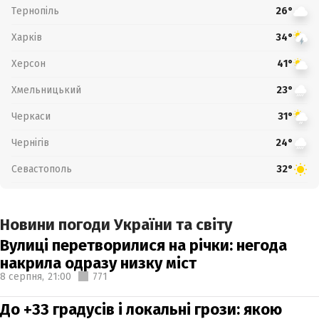
Тернопіль
26°
Харків
34°
Херсон
41°
Хмельницький
23°
Черкаси
31°
Чернігів
24°
Севастополь
32°
Новини погоди України та світу
Вулиці перетворилися на річки: негода
накрила одразу низку міст
8 серпня,
21:00
771
До +33 градусів і локальні грози: якою