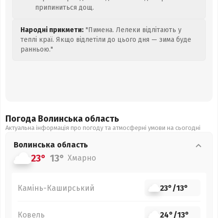
припиниться дощ.
Народні прикмети:
"Пимена. Лелеки відлітають у
теплі краї. Якщо відлетіли до цього дня — зима буде
ранньою."
Погода Волинська
область
Актуальна інформація про погоду та атмосферні умови на сьогодні
Волинська
область
23°
13°
Хмарно
Камінь-Каширський
23°
/
13°
Ковель
24°
/
13°