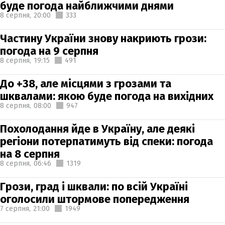
буде погода найближчими днями
8 серпня,
20:00
333
Частину України знову накриють грози:
погода на 9 серпня
8 серпня,
19:15
491
До +38, але місцями з грозами та
шквалами: якою буде погода на вихідних
8 серпня,
08:00
947
Похолодання йде в Україну, але деякі
регіони потерпатимуть від спеки: погода
на 8 серпня
8 серпня,
06:46
1319
Грози, град і шквали: по всій Україні
оголосили штормове попередження
7 серпня,
21:00
1949