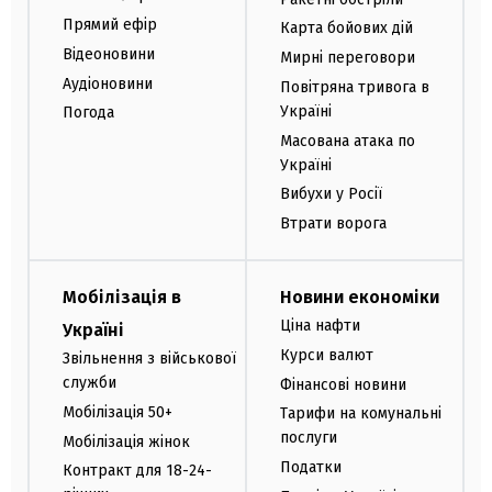
Прямий ефір
Карта бойових дій
Відеоновини
Мирні переговори
Аудіоновини
Повітряна тривога в
Україні
Погода
Масована атака по
Україні
Вибухи у Росії
Втрати ворога
Мобілізація в
Новини економіки
Ціна нафти
Україні
Курси валют
Звільнення з військової
служби
Фінансові новини
Мобілізація 50+
Тарифи на комунальні
послуги
Мобілізація жінок
Податки
Контракт для 18-24-