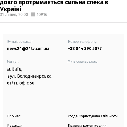
довго протримається сильна спека в
Україні
31 липня,
20:00
10916
E-mail редакції
Номер телефону:
news24@24tv.com.ua
+38 044 390 5077
Ми тут:
Ми в соцмережах:
м.Київ
,
вул. Володимирська
офіс
61/11,
50
Про нас
Угода Користувача Спільноти
Редакція
Правила коментування