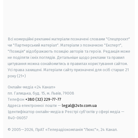
android
apple
smart tv
samsung smart tv
Всі комерційні рекламні матеріали позначені словами "Спецпроєкт"
чи "Партнерський матеріал". Матеріали з позначкою "Експерт",
"Позиція" відображають позицію авторів та героїв. Редакція може
не поділяти їхніх поглядів. Детальніше щодо реклами та правил
цитування можна ознайомитись в правилах користування сайтом.
Усі права захищені.
Матеріали сайту призначені для осіб старше
21
року (21+)
Онлайн-медіа «24 Канал»
пл. Галицька, буд. 15, м. Львів, 79008
Телефон
+380 (32) 229-77-77
Адреса електронної пошти —
legal@24tv.com.ua
Ідентифікатор онлайн-медіа в Реєстрі суб'єктів у сфері медіа —
R40-06057
© 2005—2026,
ПрАТ «Телерадіокомпанія "Люкс"», 24 Канал.