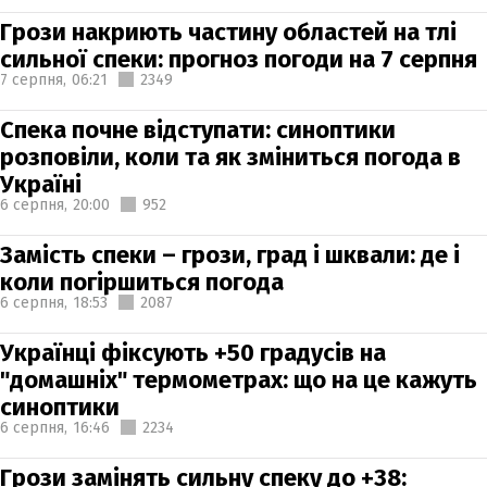
Грози накриють частину областей на тлі
сильної спеки: прогноз погоди на 7 серпня
7 серпня,
06:21
2349
Спека почне відступати: синоптики
розповіли, коли та як зміниться погода в
Україні
6 серпня,
20:00
952
Замість спеки – грози, град і шквали: де і
коли погіршиться погода
6 серпня,
18:53
2087
Українці фіксують +50 градусів на
"домашніх" термометрах: що на це кажуть
синоптики
6 серпня,
16:46
2234
Грози замінять сильну спеку до +38: