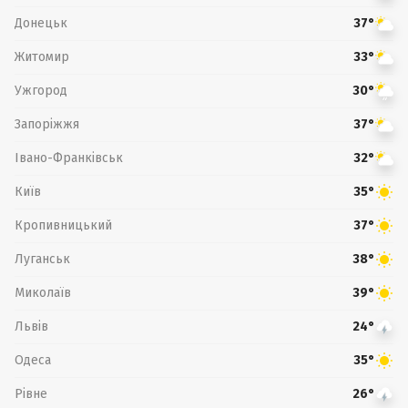
Донецьк
37°
Житомир
33°
Ужгород
30°
Запоріжжя
37°
Івано-Франківськ
32°
Київ
35°
Кропивницький
37°
Луганськ
38°
Миколаїв
39°
Львів
24°
Одеса
35°
Рівне
26°