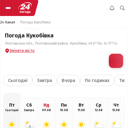
24 Канал
Погода Кукобівка
Погода Кукобівка
Полтавська обл., Полтавський район, Кукобівка, 49.6°Пн, 34.17°Сх
Змінити місто
Сьогодні
Завтра
Вчора
По годинах
Тиж
Пт
Сб
Нд
Пн
Вт
Ср
Чт
Сьогодні
Завтра
09.08
10.08
11.08
12.08
13.08