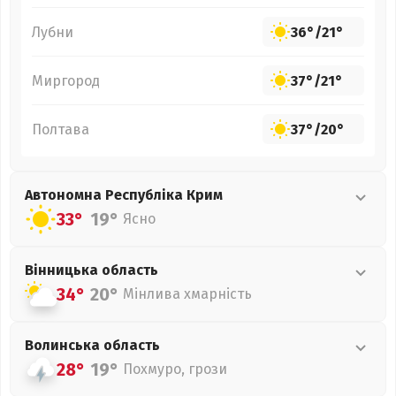
Лубни
36°
/
21°
Миргород
37°
/
21°
Полтава
37°
/
20°
Автономна Республіка Крим
33°
19°
Ясно
Вінницька
область
34°
20°
Мінлива хмарність
Волинська
область
28°
19°
Похмуро, грози