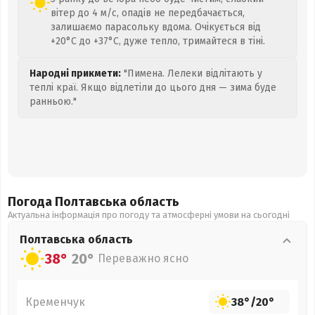
вітер до 4 м/с, опадів не передбачається,
залишаємо парасольку вдома. Очікується від
+20°C до +37°C, дуже тепло, тримайтеся в тіні.
Народні прикмети:
"Пимена. Лелеки відлітають у
теплі краї. Якщо відлетіли до цього дня — зима буде
ранньою."
Погода Полтавська
область
Актуальна інформація про погоду та атмосферні умови на сьогодні
Полтавська
область
38°
20°
Переважно ясно
Кременчук
38°
/
20°