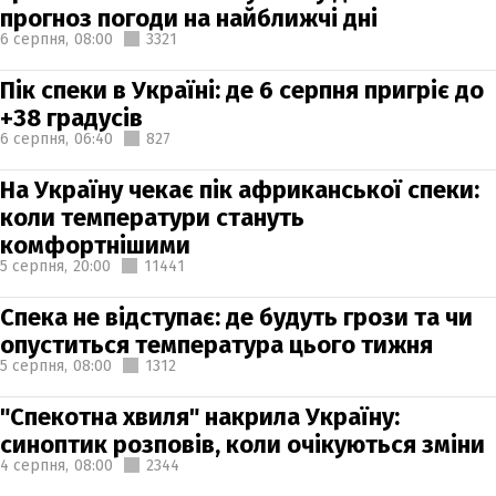
прогноз погоди на найближчі дні
6 серпня,
08:00
3321
Пік спеки в Україні: де 6 серпня пригріє до
+38 градусів
6 серпня,
06:40
827
На Україну чекає пік африканської спеки:
коли температури стануть
комфортнішими
5 серпня,
20:00
11441
Спека не відступає: де будуть грози та чи
опуститься температура цього тижня
5 серпня,
08:00
1312
"Спекотна хвиля" накрила Україну:
синоптик розповів, коли очікуються зміни
4 серпня,
08:00
2344