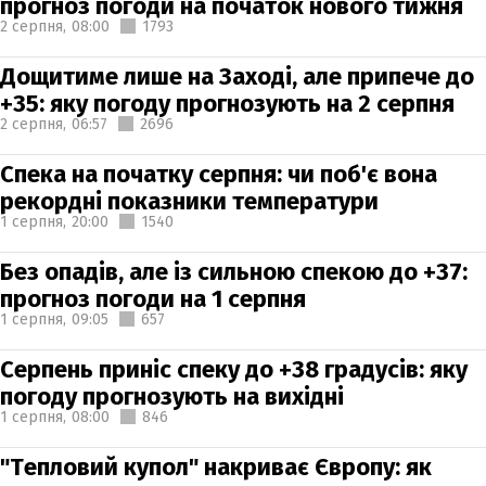
прогноз погоди на початок нового тижня
2 серпня,
08:00
1793
Дощитиме лише на Заході, але припече до
+35: яку погоду прогнозують на 2 серпня
2 серпня,
06:57
2696
Спека на початку серпня: чи поб'є вона
рекордні показники температури
1 серпня,
20:00
1540
Без опадів, але із сильною спекою до +37:
прогноз погоди на 1 серпня
1 серпня,
09:05
657
Серпень приніс спеку до +38 градусів: яку
погоду прогнозують на вихідні
1 серпня,
08:00
846
"Тепловий купол" накриває Європу: як