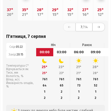
37°
35°
28°
29°
32°
27°
25°
20°
21°
17°
15°
15°
16°
12°
7
/14
П'ятниця, 7 серпня
Ніч
Ранок
Схід:
05:22
00:00
03:00
06:00
09:00
1
Захід:
20:15
Температура С°
25°
23°
21°
28°
Відчувається як
Тиск, мм
25°
23°
21°
28°
Вологість, %
761
761
761
761
Вітер, м/с
Ймовірність опадів,
64
65
73
52
%
1
2
1
1
2
2
2
2
З ранку до вечора небо буде чистим, слабкий