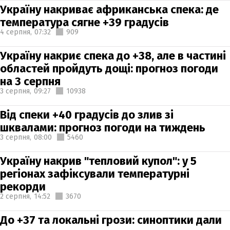
Україну накриває африканська спека: де
температура сягне +39 градусів
4 серпня,
07:32
909
Україну накриє спека до +38, але в частині
областей пройдуть дощі: прогноз погоди
на 3 серпня
3 серпня,
09:27
10938
Від спеки +40 градусів до злив зі
шквалами: прогноз погоди на тиждень
3 серпня,
08:00
5460
Україну накрив "тепловий купол": у 5
регіонах зафіксували температурні
рекорди
2 серпня,
14:52
3670
До +37 та локальні грози: синоптики дали