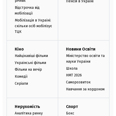
річних
Пенсія в Україні
Відстрочка від
мобілізації
Мобілізація в Україні:
скільки осіб мобілізує
ТЦК
Кіно
Новини Освіти
Найцікавіші фільми
Міністерство освіти та
науки України
Українські фільми
Школа
Фільми на вечір
НМТ 2026
Комедії
Саморозвиток
Серіали
Навчання за кордоном
Нерухомість
Спорт
Аналітика ринку
Бокс