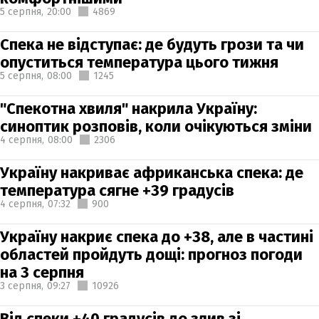
5 серпня,
20:00
4869
Спека не відступає: де будуть грози та чи
опуститься температура цього тижня
5 серпня,
08:00
1245
"Спекотна хвиля" накрила Україну:
синоптик розповів, коли очікуються зміни
4 серпня,
08:00
2306
Україну накриває африканська спека: де
температура сягне +39 градусів
4 серпня,
07:32
900
Україну накриє спека до +38, але в частині
областей пройдуть дощі: прогноз погоди
на 3 серпня
3 серпня,
09:27
10926
Від спеки +40 градусів до злив зі