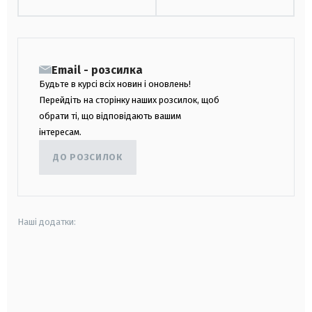
Email - розсилка
Будьте в курсі всіх новин і оновлень!
Перейдіть на сторінку наших розсилок, щоб
обрати ті, що відповідають вашим
інтересам.
ДО РОЗСИЛОК
Наші додатки:
android
apple
smart tv
samsung smart tv