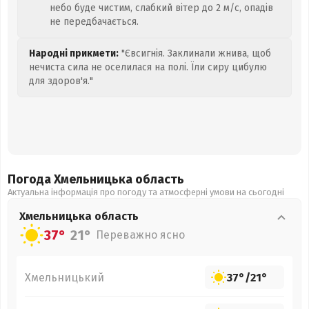
небо буде чистим, слабкий вітер до 2 м/с, опадів
не передбачається.
Народні прикмети:
"Євсигнія. Заклинали жнива, щоб
нечиста сила не оселилася на полі. Їли сиру цибулю
для здоров'я."
Погода Хмельницька
область
Актуальна інформація про погоду та атмосферні умови на сьогодні
Хмельницька
область
37°
21°
Переважно ясно
Хмельницький
37°
/
21°