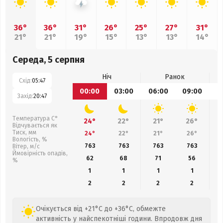
36°
36°
31°
26°
25°
27°
31°
21°
21°
19°
15°
13°
13°
14°
Середа, 5 серпня
Ніч
Ранок
Схід:
05:47
00:00
03:00
06:00
09:00
1
Захід:
20:47
Температура С°
24°
22°
21°
26°
Відчувається як
Тиск, мм
24°
22°
21°
26°
Вологість, %
763
763
763
763
Вітер, м/с
Ймовірність опадів,
62
68
71
56
%
1
1
1
1
2
2
2
2
Очікується від +21°C до +36°C, обмежте
активність у найспекотніші години. Впродовж дня