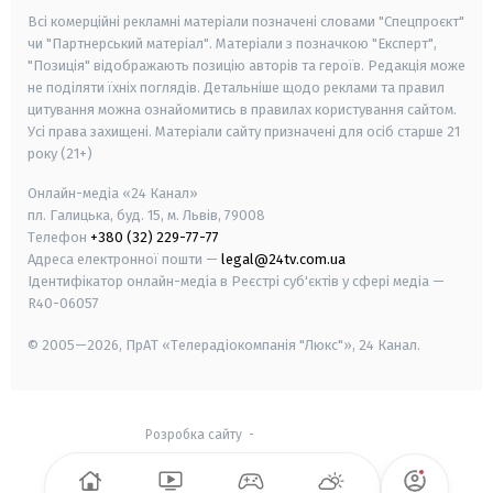
Всі комерційні рекламні матеріали позначені словами "Спецпроєкт"
чи "Партнерський матеріал". Матеріали з позначкою "Експерт",
"Позиція" відображають позицію авторів та героїв. Редакція може
не поділяти їхніх поглядів. Детальніше щодо реклами та правил
цитування можна ознайомитись в правилах користування сайтом.
Усі права захищені.
Матеріали сайту призначені для осіб старше
21
року (21+)
Онлайн-медіа «24 Канал»
пл. Галицька, буд. 15, м. Львів, 79008
Телефон
+380 (32) 229-77-77
Адреса електронної пошти —
legal@24tv.com.ua
Ідентифікатор онлайн-медіа в Реєстрі суб'єктів у сфері медіа —
R40-06057
© 2005—2026,
ПрАТ «Телерадіокомпанія "Люкс"», 24 Канал.
Розробка сайту
-