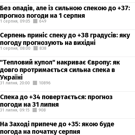
Без опадів, але із сильною спекою до +37:
прогноз погоди на 1 серпня
1 серпня,
09:05
649
Серпень приніс спеку до +38 градусів: яку
погоду прогнозують на вихідні
1 серпня,
08:00
838
"Тепловий купол" накриває Європу: як
довго протримається сильна спека в
Україні
31 липня,
20:00
10896
Спека до +34 повертається: прогноз
погоди на 31 липня
31 липня,
09:15
908
На Заході припече до +35: якою буде
погода на початку серпня