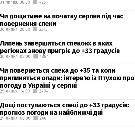
31 липня,
08:00
425
Чи дощитиме на початку серпня під час
повернення спеки
30 липня,
20:00
2315
Липень завершиться спекою: в яких
регіонах знову пригріє до +33 градусів
30 липня,
08:00
1884
Чи повернеться спека до +35 та коли
припиняться опади: інтерв'ю із Птухою про
погоду в Україні у серпні
29 липня,
14:00
2494
Дощі поступаються спеці до +33 градусів:
прогноз погоди на найближчі дні
29 липня,
08:00
248