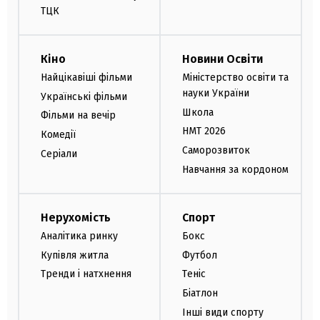
ТЦК
Кіно
Новини Освіти
Найцікавіші фільми
Міністерство освіти та
науки України
Українські фільми
Школа
Фільми на вечір
НМТ 2026
Комедії
Саморозвиток
Серіали
Навчання за кордоном
Нерухомість
Спорт
Аналітика ринку
Бокс
Купівля житла
Футбол
Тренди і натхнення
Теніс
Біатлон
Інші види спорту