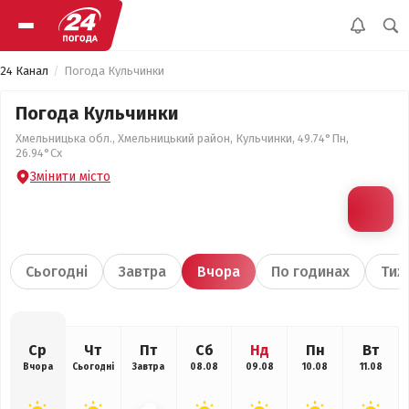
24 Канал
Погода Кульчинки
Погода Кульчинки
Хмельницька обл., Хмельницький район, Кульчинки, 49.74°Пн,
26.94°Сх
Змінити місто
Сьогодні
Завтра
Вчора
По годинах
Тиж
Ср
Чт
Пт
Сб
Нд
Пн
Вт
Вчора
Сьогодні
Завтра
08.08
09.08
10.08
11.08