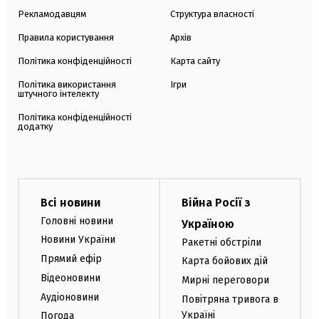
Рекламодавцям
Структура власності
Правила користування
Архів
Політика конфіденційності
Карта сайту
Політика використання
Ігри
штучного інтелекту
Політика конфіденційності
додатку
Всі новини
Війна Росії з
Головні новини
Україною
Новини України
Ракетні обстріли
Прямий ефір
Карта бойових дій
Відеоновини
Мирні переговори
Аудіоновини
Повітряна тривога в
Україні
Погода