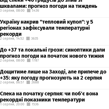
шквалами: прогноз погоди на тиждень
3 серпня,
08:00
5436
Україну накрив "тепловий купол": у 5
регіонах зафіксували температурні
рекорди
2 серпня,
14:52
3635
До +37 та локальні грози: синоптики дали
прогноз погоди на початок нового тижня
2 серпня,
08:00
1787
Дощитиме лише на Заході, але припече до
+35: яку погоду прогнозують на 2 серпня
2 серпня,
06:57
2688
Спека на початку серпня: чи поб'є вона
рекордні показники температури
1 серпня,
20:00
1536