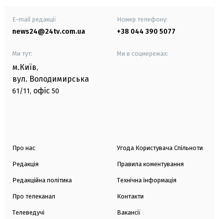
E-mail редакції
Номер телефону:
news24@24tv.com.ua
+38 044 390 5077
Ми тут:
Ми в соцмережах:
м.Київ
,
вул. Володимирська
офіс
61/11,
50
Про нас
Угода Користувача Спільноти
Редакція
Правила коментування
Редакційна політика
Технічна інформація
Про телеканал
Контакти
Телеведучі
Вакансії