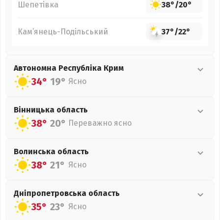
Шепетівка
38°
/
20°
Кам’янець-Подільський
37°
/
22°
Автономна Республіка Крим
34°
19°
Ясно
Вінницька
область
38°
20°
Переважно ясно
Волинська
область
38°
21°
Ясно
Дніпропетровська
область
35°
23°
Ясно