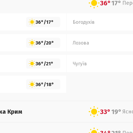
36°
17°
Пер
36°
/
17°
Богодухів
36°
/
20°
Лозова
36°
/
21°
Чугуїв
36°
/
18°
33°
19°
ка Крим
Ясн