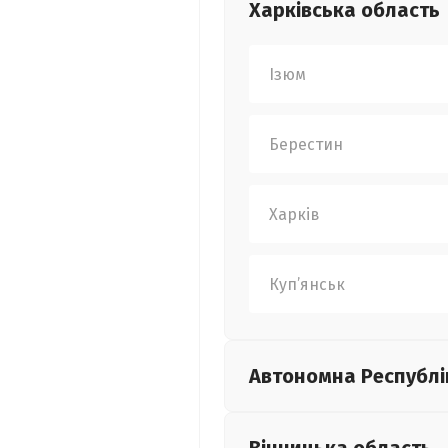
Харківська
область
Ізюм
Берестин
Харків
Куп’янськ
Автономна Республі