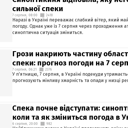
сильної спеки
7 серпня,
08:00
2418
Наразі в Україні переважає слабкий вітер, який м
погоду. Однак уже із 7 серпня через проходження 
синоптична ситуація зміниться.
Грози накриють частину областе
спеки: прогноз погоди на 7 сер
7 серпня,
06:21
2376
У п'ятницю, 7 серпня, в Україні подекуди утримаєт
прогнозують мінливу хмарність та опади у низці рег
Спека почне відступати: синопт
коли та як зміниться погода в У
6 серпня,
20:00
982