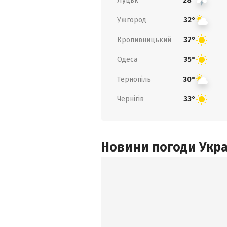
Луцьк
28°
Ужгород
32°
Кропивницький
37°
Одеса
35°
Тернопіль
30°
Чернігів
33°
Новини погоди Украї