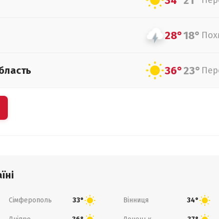
34°
21°
Пер
28°
18°
Пох
36°
23°
бласть
Пер
їні
Сімферополь
Вінниця
33°
34°