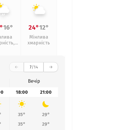
°
16°
24°
12°
нлива
Мінлива
рність,
хмарність
кий дощ
7
/14
Вечір
00
18:00
21:00
°
35°
29°
°
35°
29°