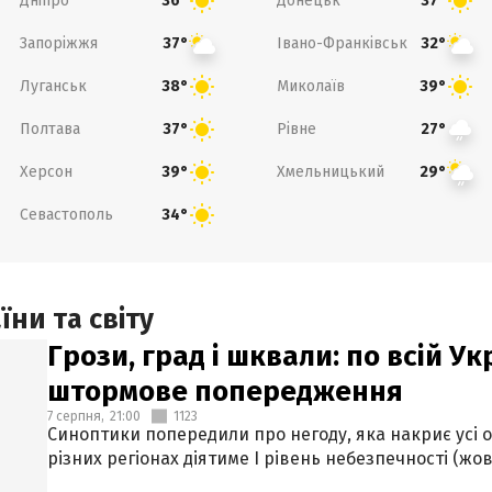
Дніпро
Донецьк
36°
37°
Запоріжжя
Івано-Франківськ
37°
32°
Луганськ
Миколаїв
38°
39°
Полтава
Рівне
37°
27°
Херсон
Хмельницький
39°
29°
Севастополь
34°
ни та світу
Грози, град і шквали: по всій У
штормове попередження
7 серпня,
21:00
1123
Синоптики попередили про негоду, яка накриє усі об
різних регіонах діятиме І рівень небезпечності (жов