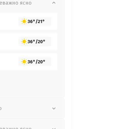
еважно ясно
36°
/
21°
36°
/
20°
36°
/
20°
о