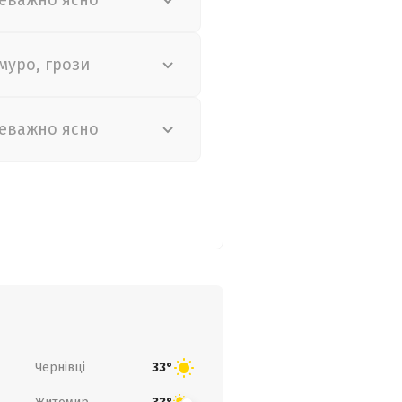
еважно ясно
муро, грози
еважно ясно
Чернівці
33°