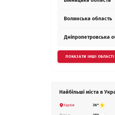
Вінницька
область
Волинська
область
Дніпропетровська
о
ПОКАЗАТИ ІНШІ ОБЛАСТІ
Найбільші міста в Укра
Харків
36°