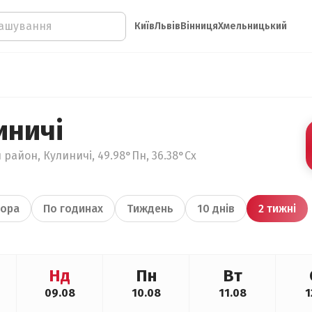
Київ
Львів
Вінниця
Хмельницький
иничі
 район, Кулиничі, 49.98°Пн, 36.38°Сх
ора
По годинах
Тиждень
10 днів
2 тижні
Нд
Пн
Вт
09.08
10.08
11.08
1