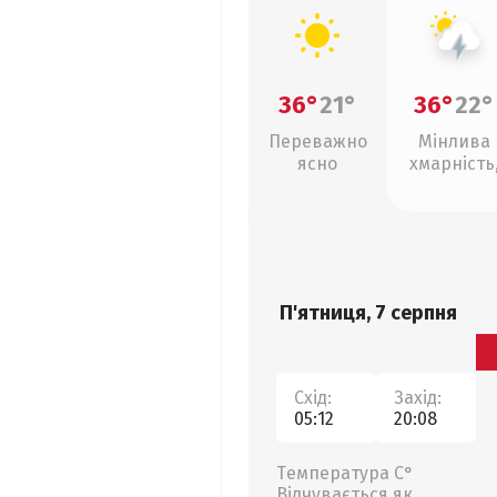
36°
21°
36°
22°
Переважно
Мінлива
ясно
хмарність
грози
П'ятниця, 7 серпня
Схід:
Захід:
05:12
20:08
Температура С°
Відчувається як