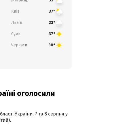
Житомир
33°
Київ
37°
Львів
23°
Суми
37°
Черкаси
38°
країні оголосили
ласті України. 7 та 8 серпня у
тий).