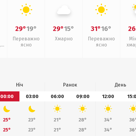
29°
19°
29°
15°
31°
16°
26
Переважно
Хмарно
Переважно
Мі
,
ясно
ясно
хма
слаб
Ніч
Ранок
День
00:00
03:00
06:00
09:00
12:00
15:
25°
23°
21°
28°
34°
36
25°
23°
21°
28°
34°
36