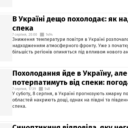
В Україні дещо похолодає: як н
спека
7 серпня,
20:00
1494
Зниження температури повітря в Україні розпочалос
надходженням атмосферного фронту. Уже з початку
більшість регіонів опиняться під впливом нового а
Похолодання йде в Україну, але
потерпатимуть від спеки: погод
7 серпня,
17:39
548
У суботу, 8 серпня, в Україні прогнозують хмарну п
областей накриють дощі, однак на півдні та півден
спека.
Синоптикиня відповіла, яку нег