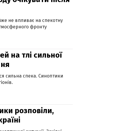
айже не впливає на спекотну
атмосферного фронту
й на тлі сильної
пня
ься сильна спека. Синоптики
іонів.
ики розповіли,
країні