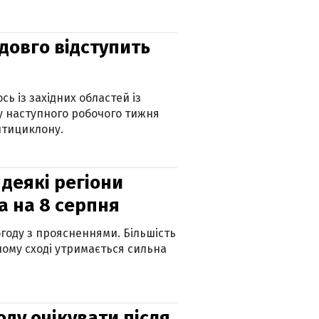
адовго відступить
ь із західних областей із
 наступного робочого тижня
нтициклону.
 деякі регіони
а на 8 серпня
огоду з проясненнями. Більшість
ному сході утримається сильна
оду очікувати після