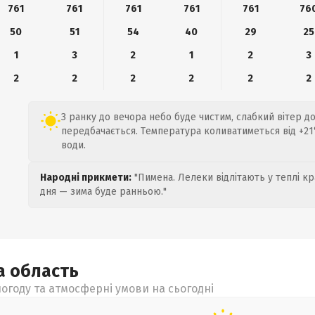
761
761
761
761
761
76
50
51
54
40
29
25
1
3
2
1
2
3
2
2
2
2
2
2
З ранку до вечора небо буде чистим, слабкий вітер до 
передбачається. Температура коливатиметься від +21°
води.
Народні прикмети:
"Пимена. Лелеки відлітають у теплі кр
дня — зима буде ранньою."
ка
область
огоду та атмосферні умови на сьогодні