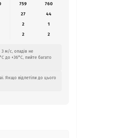
0
759
760
27
44
2
1
2
2
3 м/с, опадів не
C до +36°C, пийте багато
аї. Якщо відлетіли до цього