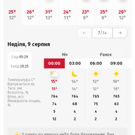
25°
26°
31°
24°
23°
25°
29°
12°
12°
13°
11°
9°
9°
12°
7
/14
Неділя, 9 серпня
Ніч
Ранок
Схід:
05:29
00:00
03:00
06:00
09:00
1
Захід:
20:25
Температура С°
15°
14°
12°
18°
Відчувається як
Тиск, мм
15°
14°
12°
18°
Вологість, %
764
764
765
765
Вітер, м/с
Ймовірність опадів,
74
68
75
63
%
5
4
4
4
12
2
2
2
З ранку до вечора небо буде безхмарним, без