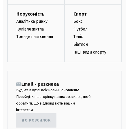
Нерухомість
Спорт
Аналітика ринку
Бокс
Купівля житла
Футбол
Тренди і натхнення
Теніс
Біатлон
Інші види спорту
Email - розсилка
Будьте в курсі всіх новин і оновлень!
Перейдіть на сторінку наших розсилок, щоб
обрати ті, що відповідають вашим
інтересам.
ДО РОЗСИЛОК