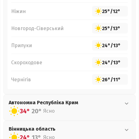
Ніжин
25°
/
12°
Новгород-Сіверський
25°
/
13°
Прилуки
24°
/
13°
Скороходове
24°
/
13°
Чернігів
26°
/
11°
Автономна Республіка Крим
34°
20°
Ясно
Вінницька
область
24°
13°
Ясно