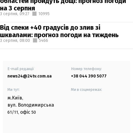
областей пройдуть дощі: прогноз погоди
на 3 серпня
3 серпня,
09:27
10995
Від спеки +40 градусів до злив зі
шквалами: прогноз погоди на тиждень
3 серпня,
08:00
5466
E-mail редакції
Номер телефону:
news24@24tv.com.ua
+38 044 390 5077
Ми тут:
Ми в соцмережах:
м.Київ
,
вул. Володимирська
офіс
61/11,
50