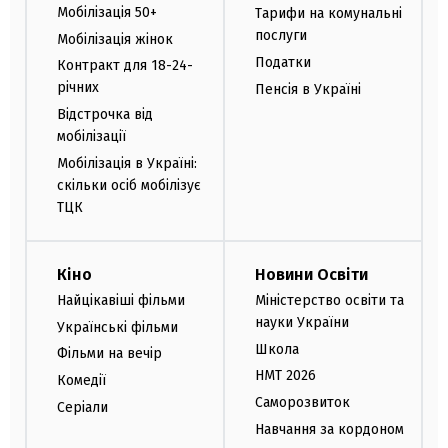
Мобілізація 50+
Тарифи на комунальні
послуги
Мобілізація жінок
Податки
Контракт для 18-24-
річних
Пенсія в Україні
Відстрочка від
мобілізації
Мобілізація в Україні:
скільки осіб мобілізує
ТЦК
Кіно
Новини Освіти
Найцікавіші фільми
Міністерство освіти та
науки України
Українські фільми
Школа
Фільми на вечір
НМТ 2026
Комедії
Саморозвиток
Серіали
Навчання за кордоном