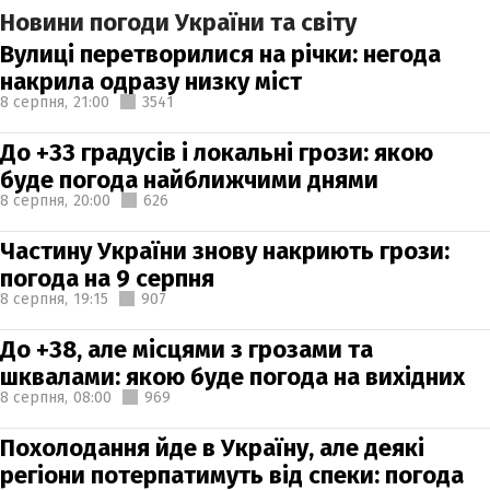
Новини погоди України та світу
Вулиці перетворилися на річки: негода
накрила одразу низку міст
8 серпня,
21:00
3541
До +33 градусів і локальні грози: якою
буде погода найближчими днями
8 серпня,
20:00
626
Частину України знову накриють грози:
погода на 9 серпня
8 серпня,
19:15
907
До +38, але місцями з грозами та
шквалами: якою буде погода на вихідних
8 серпня,
08:00
969
Похолодання йде в Україну, але деякі
регіони потерпатимуть від спеки: погода