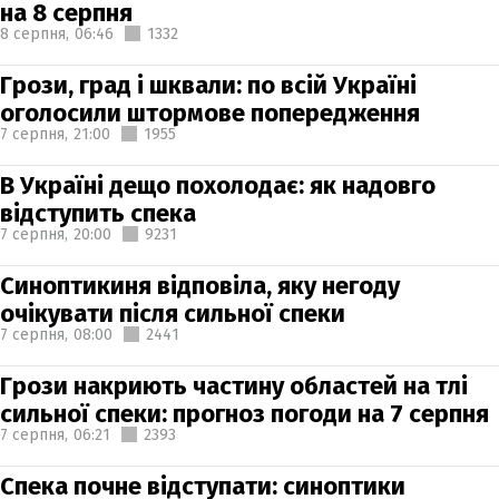
на 8 серпня
8 серпня,
06:46
1332
Грози, град і шквали: по всій Україні
оголосили штормове попередження
7 серпня,
21:00
1955
В Україні дещо похолодає: як надовго
відступить спека
7 серпня,
20:00
9231
Синоптикиня відповіла, яку негоду
очікувати після сильної спеки
7 серпня,
08:00
2441
Грози накриють частину областей на тлі
сильної спеки: прогноз погоди на 7 серпня
7 серпня,
06:21
2393
Спека почне відступати: синоптики