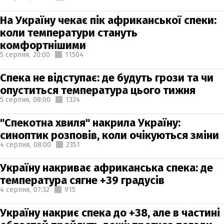
На Україну чекає пік африканської спеки:
коли температури стануть
комфортнішими
5 серпня,
20:00
11504
Спека не відступає: де будуть грози та чи
опуститься температура цього тижня
5 серпня,
08:00
1324
"Спекотна хвиля" накрила Україну:
синоптик розповів, коли очікуються зміни
4 серпня,
08:00
2351
Україну накриває африканська спека: де
температура сягне +39 градусів
4 серпня,
07:32
915
Україну накриє спека до +38, але в частині