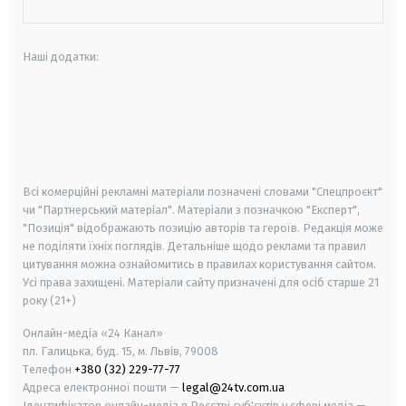
Наші додатки:
android
apple
smart tv
samsung smart tv
Всі комерційні рекламні матеріали позначені словами "Спецпроєкт"
чи "Партнерський матеріал". Матеріали з позначкою "Експерт",
"Позиція" відображають позицію авторів та героїв. Редакція може
не поділяти їхніх поглядів. Детальніше щодо реклами та правил
цитування можна ознайомитись в правилах користування сайтом.
Усі права захищені.
Матеріали сайту призначені для осіб старше
21
року (21+)
Онлайн-медіа «24 Канал»
пл. Галицька, буд. 15, м. Львів, 79008
Телефон
+380 (32) 229-77-77
Адреса електронної пошти —
legal@24tv.com.ua
Ідентифікатор онлайн-медіа в Реєстрі суб'єктів у сфері медіа —