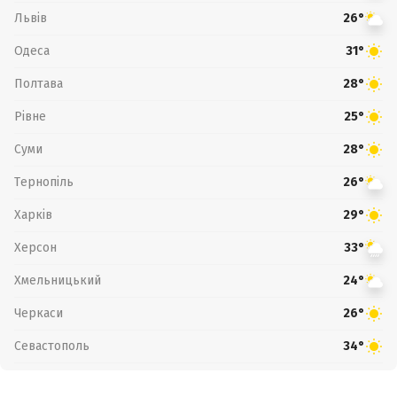
Львів
26°
Одеса
31°
Полтава
28°
Рівне
25°
Суми
28°
Тернопіль
26°
Харків
29°
Херсон
33°
Хмельницький
24°
Черкаси
26°
Севастополь
34°