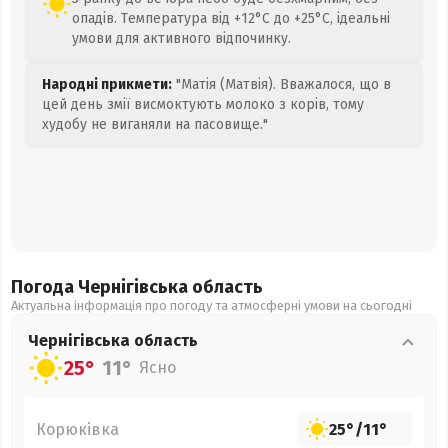
опадів. Температура від +12°C до +25°C, ідеальні
умови для активного відпочинку.
Народні прикмети:
"Матія (Матвія). Вважалося, що в
цей день змії висмоктують молоко з корів, тому
худобу не виганяли на пасовище."
Погода Чернігівська
область
Актуальна інформація про погоду та атмосферні умови на сьогодні
Чернігівська
область
25°
11°
Ясно
Корюківка
25°
/
11°