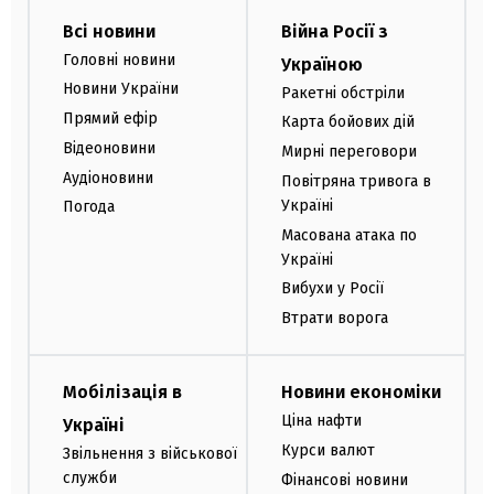
Всі новини
Війна Росії з
Головні новини
Україною
Новини України
Ракетні обстріли
Прямий ефір
Карта бойових дій
Відеоновини
Мирні переговори
Аудіоновини
Повітряна тривога в
Україні
Погода
Масована атака по
Україні
Вибухи у Росії
Втрати ворога
Мобілізація в
Новини економіки
Ціна нафти
Україні
Курси валют
Звільнення з військової
служби
Фінансові новини