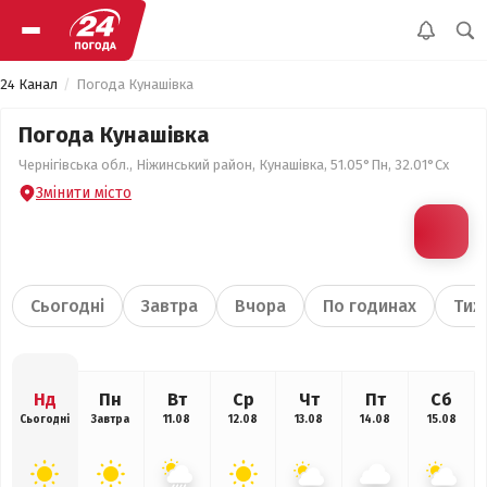
24 Канал
Погода Кунашівка
Погода Кунашівка
Чернігівська обл., Ніжинський район, Кунашівка, 51.05°Пн, 32.01°Сх
Змінити місто
Сьогодні
Завтра
Вчора
По годинах
Тиж
Нд
Пн
Вт
Ср
Чт
Пт
Сб
Сьогодні
Завтра
11.08
12.08
13.08
14.08
15.08