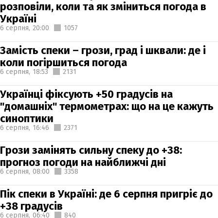
розповіли, коли та як зміниться погода в
Україні
6 серпня,
20:00
1057
Замість спеки – грози, град і шквали: де і
коли погіршиться погода
6 серпня,
18:53
2131
Українці фіксують +50 градусів на
"домашніх" термометрах: що на це кажуть
синоптики
6 серпня,
16:46
2371
Грози замінять сильну спеку до +38:
прогноз погоди на найближчі дні
6 серпня,
08:00
3358
Пік спеки в Україні: де 6 серпня пригріє до
+38 градусів
6 серпня,
06:40
840