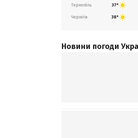
Тернопіль
37°
Чернігів
38°
Новини погоди Украї