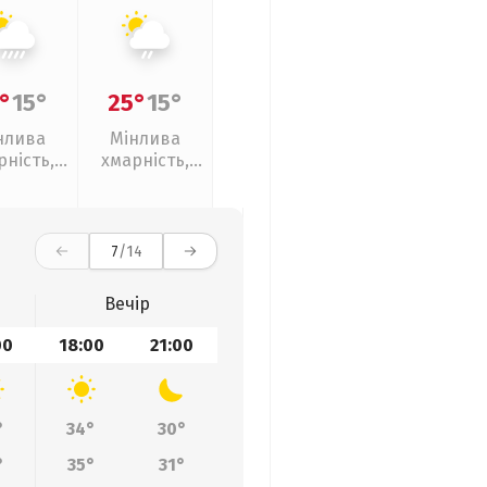
°
15°
25°
15°
нлива
Мінлива
рність,
хмарність,
ливи
слабкий дощ
7
/14
Вечір
00
18:00
21:00
°
34°
30°
°
35°
31°