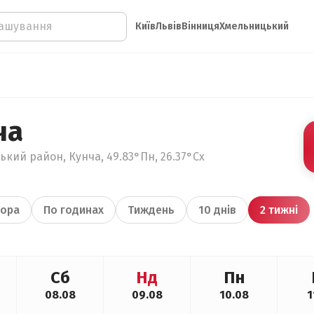
Київ
Львів
Вінниця
Хмельницький
ча
кий район, Кунча, 49.83°Пн, 26.37°Сх
ора
По годинах
Тиждень
10 днів
2 тижні
Сб
Нд
Пн
08.08
09.08
10.08
1