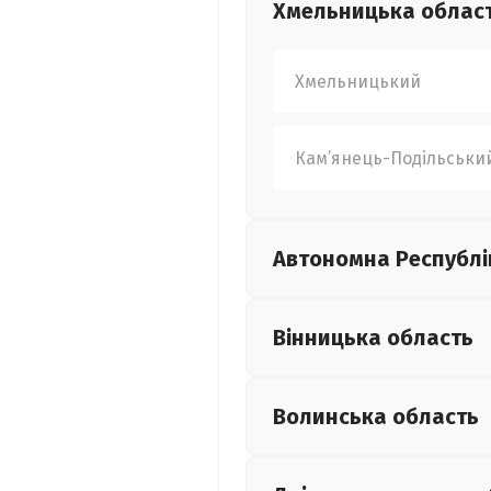
Хмельницька
облас
Хмельницький
Кам’янець-Подільськи
Автономна Республі
Вінницька
область
Волинська
область