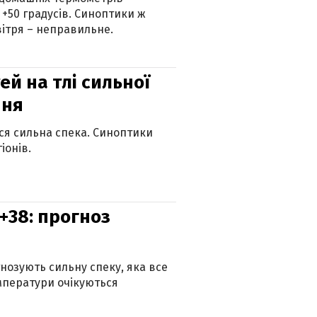
 +50 градусів. Синоптики ж
ітря – неправильне.
й на тлі сильної
пня
ься сильна спека. Синоптики
іонів.
+38: прогноз
гнозують сильну спеку, яка все
мператури очікуються