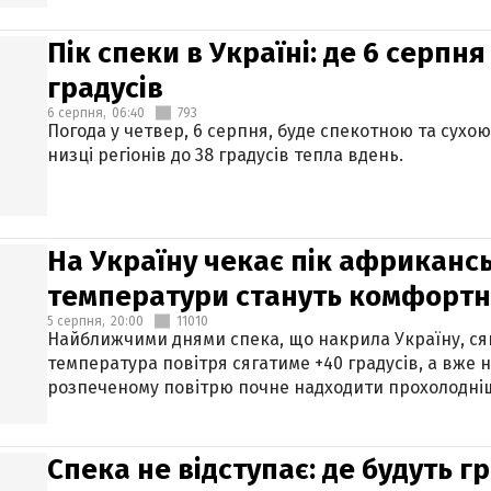
Пік спеки в Україні: де 6 серпня
градусів
6 серпня,
06:40
793
Погода у четвер, 6 серпня, буде спекотною та сухо
низці регіонів до 38 градусів тепла вдень.
На Україну чекає пік африкансь
температури стануть комфорт
5 серпня,
20:00
11010
Найближчими днями спека, що накрила Україну, сяг
температура повітря сягатиме +40 градусів, а вже 
розпеченому повітрю почне надходити прохолодніш
Спека не відступає: де будуть г