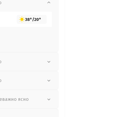
о
38°
/
20°
о
о
еважно ясно