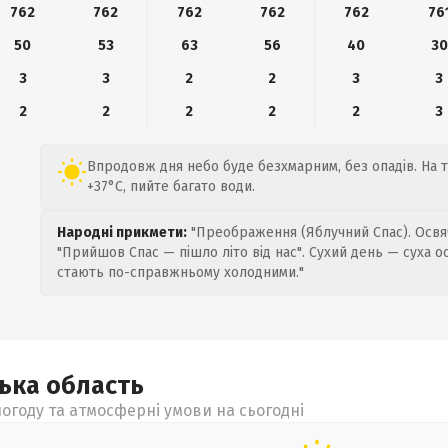
762
762
762
762
762
76
50
53
63
56
40
30
3
3
2
2
3
3
2
2
2
2
2
3
Впродовж дня небо буде безхмарним, без опадів. На т
+37°C, пийте багато води.
Народні прикмети:
"Преображення (Яблучний Спас). Освяч
"Прийшов Спас — пішло літо від нас". Сухий день — суха о
стають по-справжньому холодними."
цька
область
огоду та атмосферні умови на сьогодні