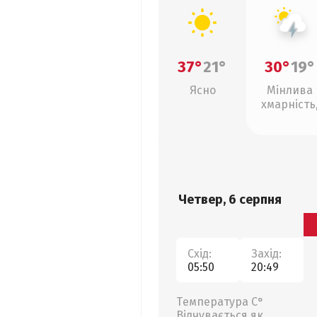
37°
21°
30°
19°
Ясно
Мінлива
хмарність
грози
Четвер, 6 серпня
Схід:
Захід:
05:50
20:49
Температура С°
Відчувається як