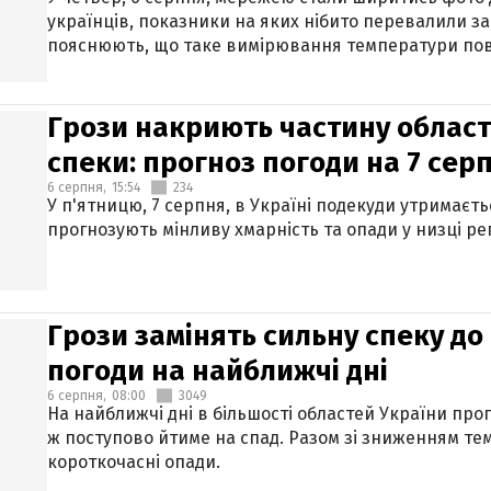
українців, показники на яких нібито перевалили за
пояснюють, що таке вимірювання температури пов
Грози накриють частину областе
спеки: прогноз погоди на 7 сер
6 серпня,
15:54
234
У п'ятницю, 7 серпня, в Україні подекуди утримаєт
прогнозують мінливу хмарність та опади у низці рег
Грози замінять сильну спеку до 
погоди на найближчі дні
6 серпня,
08:00
3049
На найближчі дні в більшості областей України про
ж поступово йтиме на спад. Разом зі зниженням те
короткочасні опади.