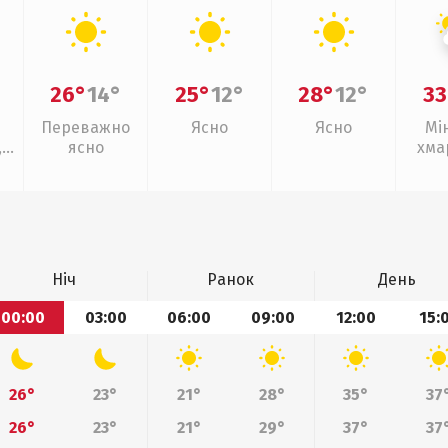
26°
14°
25°
12°
28°
12°
33
Переважно
Ясно
Ясно
Мі
,
ясно
хма
з
Ніч
Ранок
День
00:00
03:00
06:00
09:00
12:00
15:
26°
23°
21°
28°
35°
37
26°
23°
21°
29°
37°
37