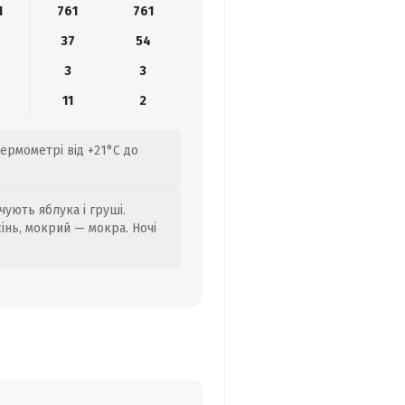
1
761
761
37
54
3
3
11
2
ермометрі від +21°C до
ують яблука і груші.
сінь, мокрий — мокра. Ночі