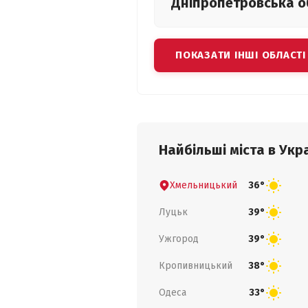
Дніпропетровська
о
ПОКАЗАТИ ІНШІ ОБЛАСТІ
Найбільші міста в Укра
Хмельницький
36°
Луцьк
39°
Ужгород
39°
Кропивницький
38°
Одеса
33°