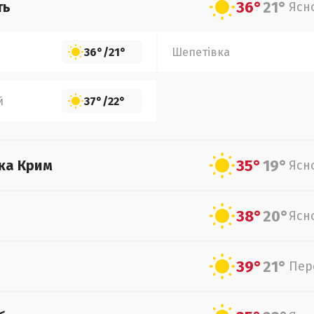
36°
21°
ть
Ясн
36°
/
21°
Шепетівка
й
37°
/
22°
35°
19°
ка Крим
Ясн
38°
20°
Ясн
39°
21°
Пер