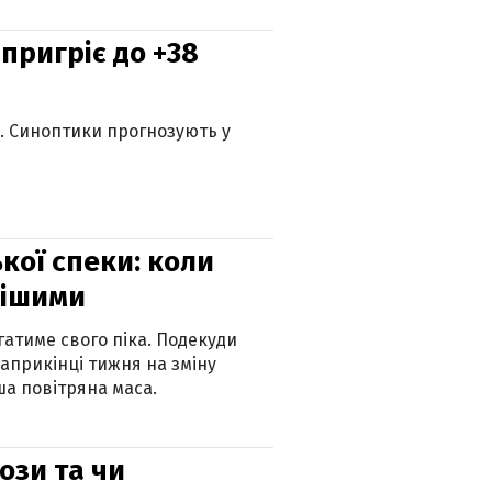
 пригріє до +38
ю. Синоптики прогнозують у
кої спеки: коли
нішими
атиме свого піка. Подекуди
наприкінці тижня на зміну
а повітряна маса.
рози та чи