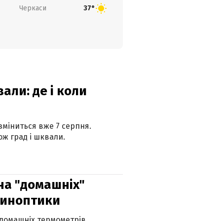
Черкаси
37°
вали: де і коли
 зміниться вже 7 серпня.
ж град і шквали.
 на "домашніх"
синоптики
 домашніх термометрів