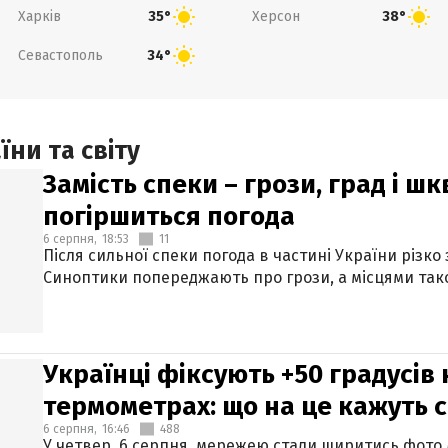
Харків
Херсон
35°
38°
Севастополь
34°
ни та світу
Замість спеки – грози, град і шк
погіршиться погода
6 серпня,
18:53
11
Після сильної спеки погода в частині України різко
Синоптики попереджають про грози, а місцями тако
Українці фіксують +50 градусів
термометрах: що на це кажуть 
6 серпня,
16:46
488
У четвер, 6 серпня, мережею стали ширитись фото