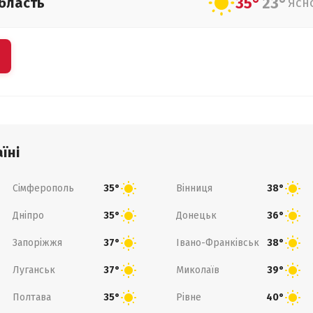
35°
23°
бласть
Ясн
їні
Сімферополь
Вінниця
35°
38°
Дніпро
Донецьк
35°
36°
Запоріжжя
Івано-Франківськ
37°
38°
Луганськ
Миколаїв
37°
39°
Полтава
Рівне
35°
40°