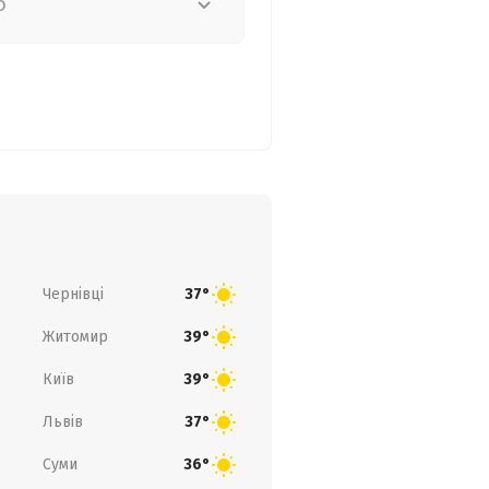
о
Чернівці
37°
Житомир
39°
Київ
39°
Львів
37°
Суми
36°