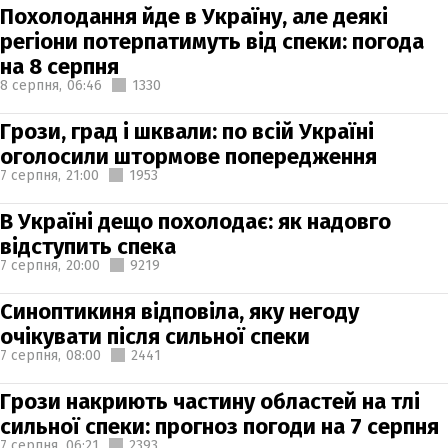
Похолодання йде в Україну, але деякі
регіони потерпатимуть від спеки: погода
на 8 серпня
8 серпня,
06:46
1330
Грози, град і шквали: по всій Україні
оголосили штормове попередження
7 серпня,
21:00
1953
В Україні дещо похолодає: як надовго
відступить спека
7 серпня,
20:00
9219
Синоптикиня відповіла, яку негоду
очікувати після сильної спеки
7 серпня,
08:00
2441
Грози накриють частину областей на тлі
сильної спеки: прогноз погоди на 7 серпня
7 серпня,
06:21
2393