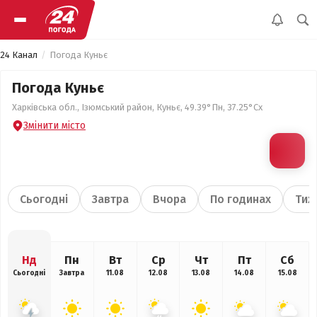
24 Канал
Погода Куньє
Погода Куньє
Харківська обл., Ізюмський район, Куньє, 49.39°Пн, 37.25°Сх
Змінити місто
Сьогодні
Завтра
Вчора
По годинах
Тиж
Нд
Пн
Вт
Ср
Чт
Пт
Сб
Сьогодні
Завтра
11.08
12.08
13.08
14.08
15.08