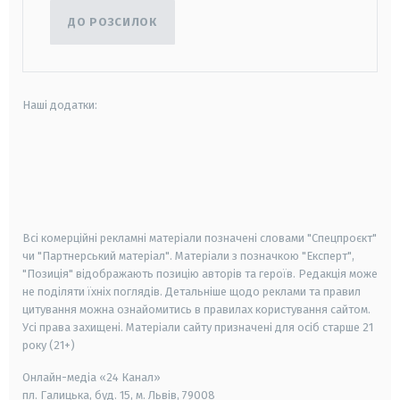
ДО РОЗСИЛОК
Наші додатки:
android
apple
smart tv
samsung smart tv
Всі комерційні рекламні матеріали позначені словами "Спецпроєкт"
чи "Партнерський матеріал". Матеріали з позначкою "Експерт",
"Позиція" відображають позицію авторів та героїв. Редакція може
не поділяти їхніх поглядів. Детальніше щодо реклами та правил
цитування можна ознайомитись в правилах користування сайтом.
Усі права захищені.
Матеріали сайту призначені для осіб старше
21
року (21+)
Онлайн-медіа «24 Канал»
пл. Галицька, буд. 15, м. Львів, 79008