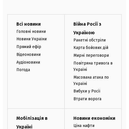
Всі новини
Війна Росії з
Головні новини
Україною
Новини України
Ракетні обстріли
Прямий ефір
Карта бойових дій
Відеоновини
Мирні переговори
Аудіоновини
Повітряна тривога в
Україні
Погода
Масована атака по
Україні
Вибухи у Росії
Втрати ворога
Мобілізація в
Новини економіки
Ціна нафти
Україні