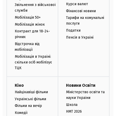
Курси валют
Звільнення з військової
служби
Фінансові новини
Мобілізація 50+
Тарифи на комунальні
послуги
Мобілізація жінок
Податки
Контракт для 18-24-
річних
Пенсія в Україні
Відстрочка від
мобілізації
Мобілізація в Україні:
скільки осіб мобілізує
ТЦК
Кіно
Новини Освіти
Найцікавіші фільми
Міністерство освіти та
науки України
Українські фільми
Школа
Фільми на вечір
НМТ 2026
Комедії