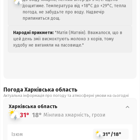
дощитиме. Температура від +18°C до +29°C, тепла
погода, не забудьте про воду. Надвечір
припиниться дощ.
Народні прикмети:
"Матія (Матвія). Вважалося, що в
цей день змії висмоктують молоко з корів, тому
худобу не виганяли на пасовище."
Погода Харківська
область
Актуальна інформація про погоду та атмосферні умови на сьогодні
Харківська
область
31°
18°
Мінлива хмарність, грози
Ізюм
31°
/
18°