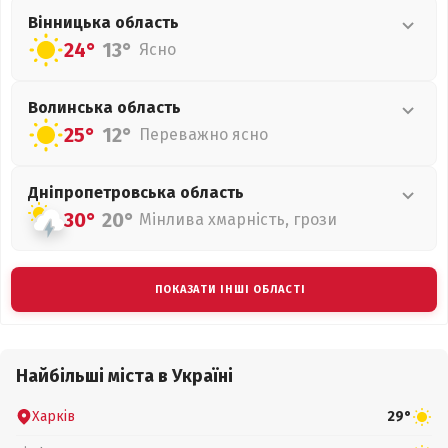
Вінницька
область
24°
13°
Ясно
Волинська
область
25°
12°
Переважно ясно
Дніпропетровська
область
30°
20°
Мінлива хмарність, грози
ПОКАЗАТИ ІНШІ ОБЛАСТІ
Найбільші міста в Україні
Харків
29°