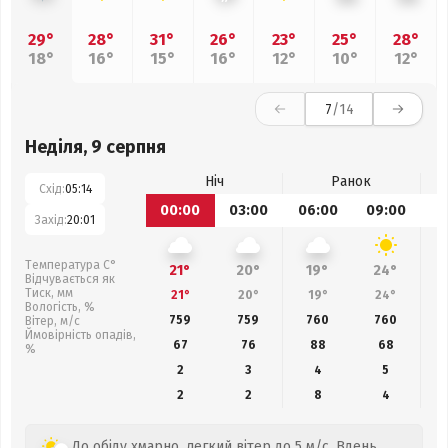
29°
28°
31°
26°
23°
25°
28°
18°
16°
15°
16°
12°
10°
12°
7
/14
Неділя, 9 серпня
Ніч
Ранок
Схід:
05:14
00:00
03:00
06:00
09:00
1
Захід:
20:01
Температура С°
21°
20°
19°
24°
Відчувається як
Тиск, мм
21°
20°
19°
24°
Вологість, %
759
759
760
760
Вітер, м/с
Ймовірність опадів,
67
76
88
68
%
2
3
4
5
2
2
8
4
До обіду хмарно, легкий вітер до 5 м/с. Вдень