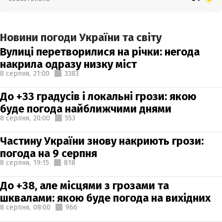
Новини погоди України та світу
Вулиці перетворилися на річки: негода
накрила одразу низку міст
8 серпня,
21:00
3383
До +33 градусів і локальні грози: якою
буде погода найближчими днями
8 серпня,
20:00
553
Частину України знову накриють грози:
погода на 9 серпня
8 серпня,
19:15
818
До +38, але місцями з грозами та
шквалами: якою буде погода на вихідних
8 серпня,
08:00
966