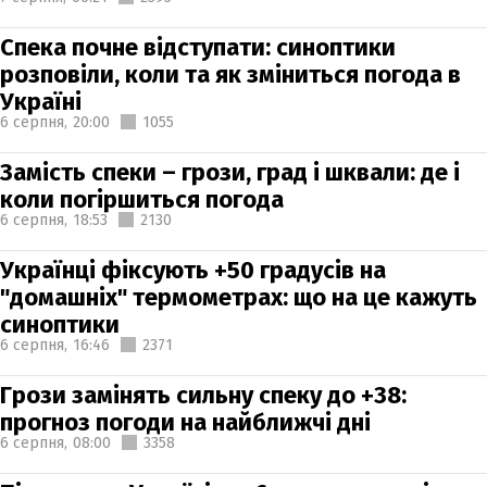
Спека почне відступати: синоптики
розповіли, коли та як зміниться погода в
Україні
6 серпня,
20:00
1055
Замість спеки – грози, град і шквали: де і
коли погіршиться погода
6 серпня,
18:53
2130
Українці фіксують +50 градусів на
"домашніх" термометрах: що на це кажуть
синоптики
6 серпня,
16:46
2371
Грози замінять сильну спеку до +38:
прогноз погоди на найближчі дні
6 серпня,
08:00
3358