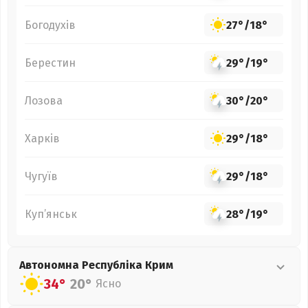
Богодухів
27°
/
18°
Берестин
29°
/
19°
Лозова
30°
/
20°
Харків
29°
/
18°
Чугуїв
29°
/
18°
Куп’янськ
28°
/
19°
Автономна Республіка Крим
34°
20°
Ясно