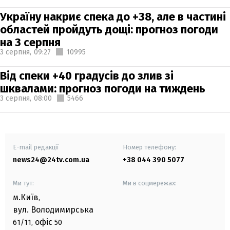
Україну накриє спека до +38, але в частині
областей пройдуть дощі: прогноз погоди
на 3 серпня
3 серпня,
09:27
10995
Від спеки +40 градусів до злив зі
шквалами: прогноз погоди на тиждень
3 серпня,
08:00
5466
E-mail редакції
Номер телефону:
news24@24tv.com.ua
+38 044 390 5077
Ми тут:
Ми в соцмережах:
м.Київ
,
вул. Володимирська
офіс
61/11,
50