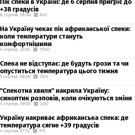
Пік спеки в Україні: де 6 серпня пригріє до
+38 градусів
6 серпня,
06:40
840
На Україну чекає пік африканської спеки:
коли температури стануть
комфортнішими
5 серпня,
20:00
11502
Спека не відступає: де будуть грози та чи
опуститься температура цього тижня
5 серпня,
08:00
1324
"Спекотна хвиля" накрила Україну:
синоптик розповів, коли очікуються зміни
4 серпня,
08:00
2350
Україну накриває африканська спека: де
температура сягне +39 градусів
4 серпня,
07:32
915