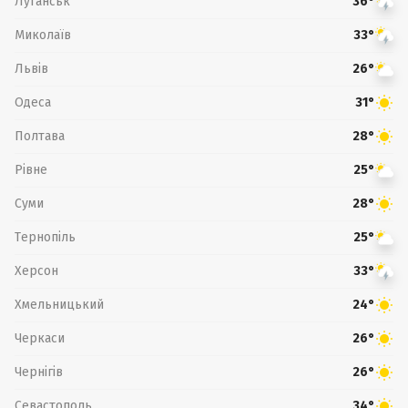
Луганськ
36°
Миколаїв
33°
Львів
26°
Одеса
31°
Полтава
28°
Рівне
25°
Суми
28°
Тернопіль
25°
Херсон
33°
Хмельницький
24°
Черкаси
26°
Чернігів
26°
Севастополь
34°