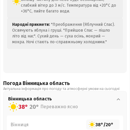
слабкий вітер до 3 м/с. Температура від +20°C до
+36°C, пийте багато води.
Народні прикмети:
"Преображення (Яблучний Спас).
Освячують яблука і груші. "Прийшов Спас — пішло
літо від нас". Сухий день — суха осінь, мокрий —
мокра. Ночі стають по-справжньому холодними."
Погода Вінницька
область
Актуальна інформація про погоду та атмосферні умови на сьогодні
Вінницька
область
38°
20°
Переважно ясно
Вінниця
38°
/
20°