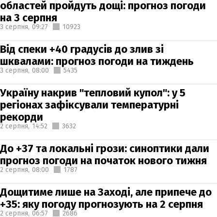
областей пройдуть дощі: прогноз погоди
на 3 серпня
3 серпня,
09:27
10923
Від спеки +40 градусів до злив зі
шквалами: прогноз погоди на тиждень
3 серпня,
08:00
5435
Україну накрив "тепловий купол": у 5
регіонах зафіксували температурні
рекорди
2 серпня,
14:52
3632
До +37 та локальні грози: синоптики дали
прогноз погоди на початок нового тижня
2 серпня,
08:00
1787
Дощитиме лише на Заході, але припече до
+35: яку погоду прогнозують на 2 серпня
2 серпня,
06:57
2686