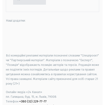
Наші додатки:
android
apple
smart tv
samsung smart tv
Всі комерційні рекламні матеріали позначені словами "Спецпроєкт"
чи "Партнерський матеріал". Матеріали з позначкою "Експерт",
"Позиція" відображають позицію авторів та героїв. Редакція може
не поділяти їхніх поглядів. Детальніше щодо реклами та правил
цитування можна ознайомитись в правилах користування сайтом.
Усі права захищені.
Матеріали сайту призначені для осіб старше
21
року (21+)
Онлайн-медіа «24 Канал»
пл. Галицька, буд. 15, м. Львів, 79008
Телефон
+380 (32) 229-77-77