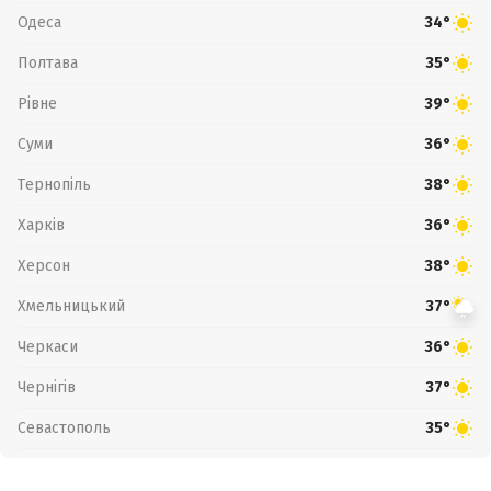
Одеса
34°
Полтава
35°
Рівне
39°
Суми
36°
Тернопіль
38°
Харків
36°
Херсон
38°
Хмельницький
37°
Черкаси
36°
Чернігів
37°
Севастополь
35°