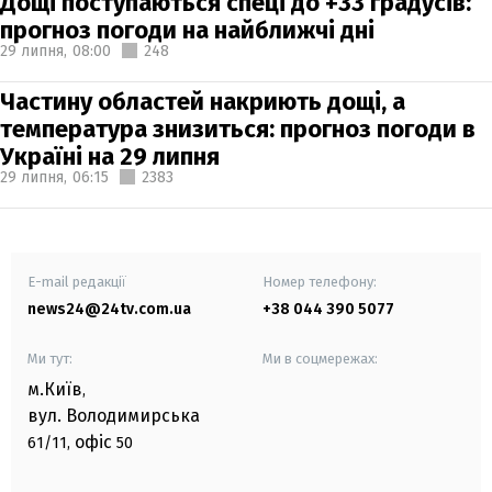
Дощі поступаються спеці до +33 градусів:
прогноз погоди на найближчі дні
29 липня,
08:00
248
Частину областей накриють дощі, а
температура знизиться: прогноз погоди в
Україні на 29 липня
29 липня,
06:15
2383
E-mail редакції
Номер телефону:
news24@24tv.com.ua
+38 044 390 5077
Ми тут:
Ми в соцмережах:
м.Київ
,
вул. Володимирська
офіс
61/11,
50