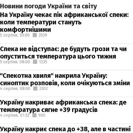
Новини погоди України та світу
На Україну чекає пік африканської спеки:
коли температури стануть
комфортнішими
5 серпня,
20:00
3539
Спека не відступає: де будуть грози та чи
опуститься температура цього тижня
5 серпня,
08:00
1235
"Спекотна хвиля" накрила Україну:
синоптик розповів, коли очікуються зміни
4 серпня,
08:00
2302
Україну накриває африканська спека: де
температура сягне +39 градусів
4 серпня,
07:32
900
Україну накриє спека до +38, але в частині