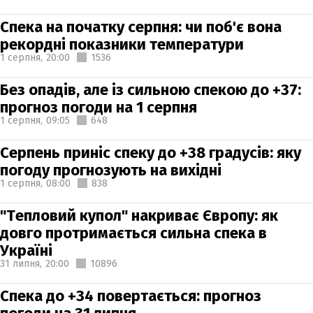
Спека на початку серпня: чи поб'є вона
рекордні показники температури
1 серпня,
20:00
1536
Без опадів, але із сильною спекою до +37:
прогноз погоди на 1 серпня
1 серпня,
09:05
648
Серпень приніс спеку до +38 градусів: яку
погоду прогнозують на вихідні
1 серпня,
08:00
838
"Тепловий купол" накриває Європу: як
довго протримається сильна спека в
Україні
31 липня,
20:00
10896
Спека до +34 повертається: прогноз