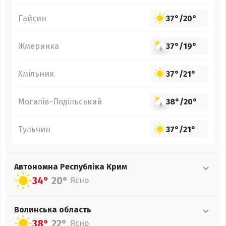
Гайсин
37°
/
20°
Жмеринка
37°
/
19°
Хмільник
37°
/
21°
Могилів-Подільський
38°
/
20°
Тульчин
37°
/
21°
Автономна Республіка Крим
34°
20°
Ясно
Волинська
область
38°
22°
Ясно