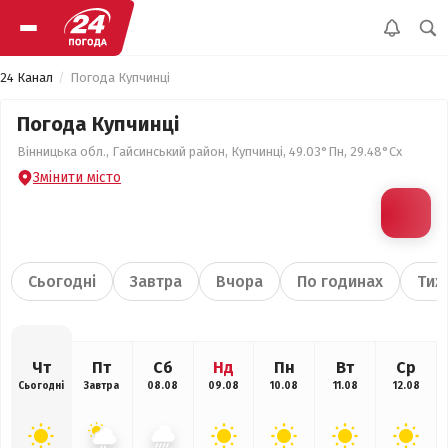
24 Канал
Погода Купчинці
Погода Купчинці
Вінницька обл., Гайсинський район, Купчинці, 49.03°Пн, 29.48°Сх
Змінити місто
Сьогодні
Завтра
Вчора
По годинах
Тиж
Чт
Пт
Сб
Нд
Пн
Вт
Ср
Сьогодні
Завтра
08.08
09.08
10.08
11.08
12.08