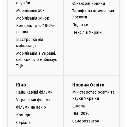
служби
Фінансові новини
Мобілізація 50+
Тарифи на комунальні
послуги
Мобілізація жінок
Податки
Контракт для 18-24-
річних
Пенсія в Україні
Відстрочка від
мобілізації
Мобілізація в Україні:
скільки осіб мобілізує
ТЦК
Кіно
Новини Освіти
Найцікавіші фільми
Міністерство освіти та
науки України
Українські фільми
Школа
Фільми на вечір
НМТ 2026
Комедії
Саморозвиток
Серіали