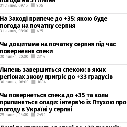
погоди на 31 липня
31 липня,
09:15
906
На Заході припече до +35: якою буде
погода на початку серпня
31 липня,
08:00
425
Чи дощитиме на початку серпня під час
повернення спеки
30 липня,
20:00
2314
Липень завершиться спекою: в яких
регіонах знову пригріє до +33 градусів
30 липня,
08:00
1884
Чи повернеться спека до +35 та коли
припиняться опади: інтерв'ю із Птухою про
погоду в Україні у серпні
29 липня,
14:00
2494