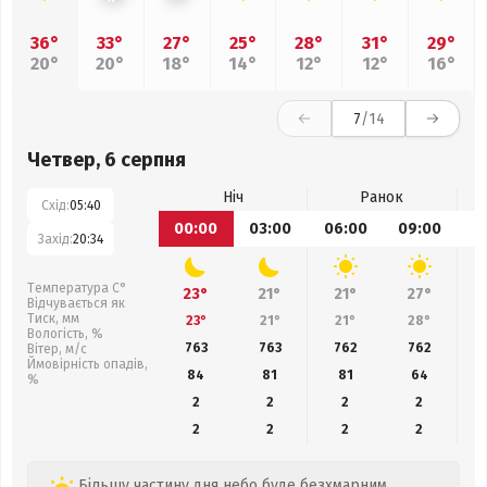
36°
33°
27°
25°
28°
31°
29°
20°
20°
18°
14°
12°
12°
16°
7
/14
Четвер, 6 серпня
Ніч
Ранок
Схід:
05:40
00:00
03:00
06:00
09:00
1
Захід:
20:34
Температура С°
23°
21°
21°
27°
Відчувається як
Тиск, мм
23°
21°
21°
28°
Вологість, %
763
763
762
762
Вітер, м/с
Ймовірність опадів,
84
81
81
64
%
2
2
2
2
2
2
2
2
Більшу частину дня небо буде безхмарним,