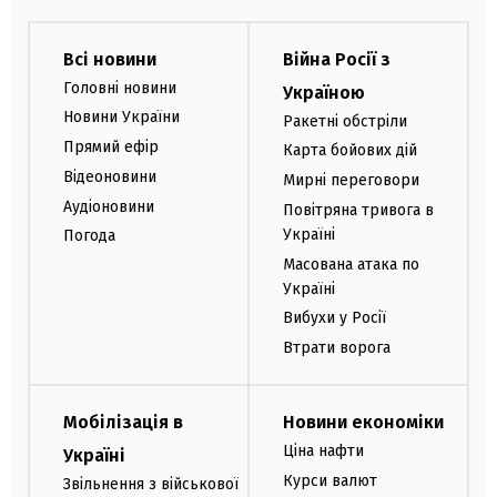
Всі новини
Війна Росії з
Головні новини
Україною
Новини України
Ракетні обстріли
Прямий ефір
Карта бойових дій
Відеоновини
Мирні переговори
Аудіоновини
Повітряна тривога в
Україні
Погода
Масована атака по
Україні
Вибухи у Росії
Втрати ворога
Мобілізація в
Новини економіки
Ціна нафти
Україні
Курси валют
Звільнення з військової