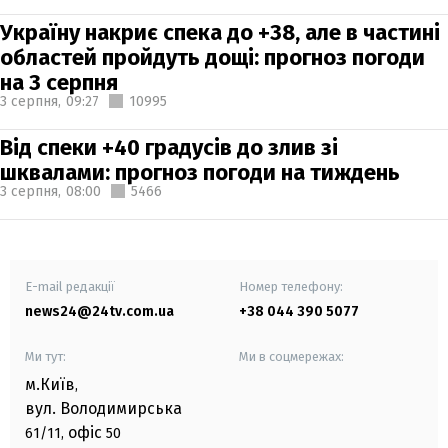
Україну накриє спека до +38, але в частині
областей пройдуть дощі: прогноз погоди
на 3 серпня
3 серпня,
09:27
10995
Від спеки +40 градусів до злив зі
шквалами: прогноз погоди на тиждень
3 серпня,
08:00
5466
E-mail редакції
Номер телефону:
news24@24tv.com.ua
+38 044 390 5077
Ми тут:
Ми в соцмережах:
м.Київ
,
вул. Володимирська
офіс
61/11,
50