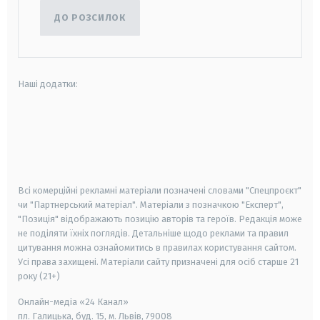
ДО РОЗСИЛОК
Наші додатки:
android
apple
smart tv
samsung smart tv
Всі комерційні рекламні матеріали позначені словами "Спецпроєкт"
чи "Партнерський матеріал". Матеріали з позначкою "Експерт",
"Позиція" відображають позицію авторів та героїв. Редакція може
не поділяти їхніх поглядів. Детальніше щодо реклами та правил
цитування можна ознайомитись в правилах користування сайтом.
Усі права захищені.
Матеріали сайту призначені для осіб старше
21
року (21+)
Онлайн-медіа «24 Канал»
пл. Галицька, буд. 15, м. Львів, 79008