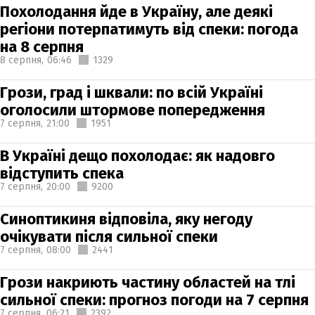
Похолодання йде в Україну, але деякі
регіони потерпатимуть від спеки: погода
на 8 серпня
8 серпня,
06:46
1329
Грози, град і шквали: по всій Україні
оголосили штормове попередження
7 серпня,
21:00
1951
В Україні дещо похолодає: як надовго
відступить спека
7 серпня,
20:00
9200
Синоптикиня відповіла, яку негоду
очікувати після сильної спеки
7 серпня,
08:00
2441
Грози накриють частину областей на тлі
сильної спеки: прогноз погоди на 7 серпня
7 серпня,
06:21
2392