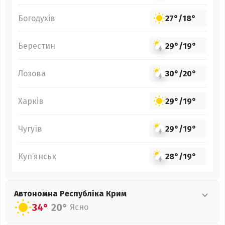
Богодухів
27°
/
18°
Берестин
29°
/
19°
Лозова
30°
/
20°
Харків
29°
/
19°
Чугуїв
29°
/
19°
Куп’янськ
28°
/
19°
Автономна Республіка Крим
34°
20°
Ясно