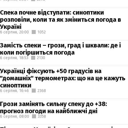
Спека почне відступати: синоптики
розповіли, коли та як зміниться погода в
Україні
6 серпня,
20:00
1052
Замість спеки – грози, град і шквали: де і
коли погіршиться погода
6 серпня,
18:53
2130
Українці фіксують +50 градусів на
"домашніх" термометрах: що на це кажуть
синоптики
6 серпня,
16:46
2368
Грози замінять сильну спеку до +38:
прогноз погоди на найближчі дні
6 серпня,
08:00
3358