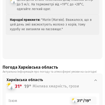
до 5 м/с. На термометрі від +19°C до +28°C,
одягайте легкий одяг.
Народні прикмети:
"Матія (Матвія). Вважалося, що в
цей день змії висмоктують молоко з корів, тому
худобу не виганяли на пасовище."
Погода Харківська
область
Актуальна інформація про погоду та атмосферні умови на сьогодні
Харківська
область
31°
19°
Мінлива хмарність, грози
Ізюм
31°
/
19°