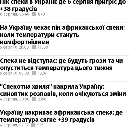
Пік спеки в Україні: де 6 серпня пригріє до
+38 градусів
6 серпня,
06:40
840
На Україну чекає пік африканської спеки:
коли температури стануть
комфортнішими
5 серпня,
20:00
11500
Спека не відступає: де будуть грози та чи
опуститься температура цього тижня
5 серпня,
08:00
1324
"Спекотна хвиля" накрила Україну:
синоптик розповів, коли очікуються зміни
4 серпня,
08:00
2350
Україну накриває африканська спека: де
температура сягне +39 градусів
4 серпня,
07:32
915