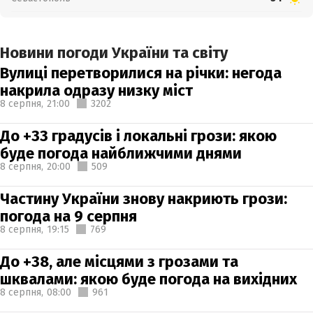
Новини погоди України та світу
Вулиці перетворилися на річки: негода
накрила одразу низку міст
8 серпня,
21:00
3202
До +33 градусів і локальні грози: якою
буде погода найближчими днями
8 серпня,
20:00
509
Частину України знову накриють грози:
погода на 9 серпня
8 серпня,
19:15
769
До +38, але місцями з грозами та
шквалами: якою буде погода на вихідних
8 серпня,
08:00
961