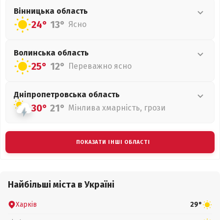
Вінницька
область
24°
13°
Ясно
Волинська
область
25°
12°
Переважно ясно
Дніпропетровська
область
30°
21°
Мінлива хмарність, грози
ПОКАЗАТИ ІНШІ ОБЛАСТІ
Найбільші міста в Україні
Харків
29°