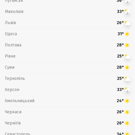
Луганськ
36°
Миколаїв
33°
Львів
26°
Одеса
31°
Полтава
28°
Рівне
25°
Суми
28°
Тернопіль
25°
Херсон
33°
Хмельницький
24°
Черкаси
26°
Чернігів
26°
Севастополь
34°