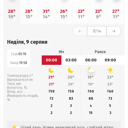
28°
28°
31°
26°
23°
23°
27°
19°
15°
14°
15°
11°
9°
11°
7
/14
Неділя, 9 серпня
Ніч
Ранок
Схід:
05:10
00:00
03:00
06:00
09:00
1
Захід:
19:58
Температура С°
21°
20°
19°
23°
Відчувається як
Тиск, мм
21°
20°
19°
23°
Вологість, %
759
759
760
760
Вітер, м/с
Ймовірність опадів,
72
83
88
73
%
2
3
4
5
2
2
15
3
Цілий день йтиме невеликий дощ, слабкий вітер