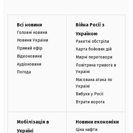
Всі новини
Війна Росії з
Головні новини
Україною
Новини України
Ракетні обстріли
Прямий ефір
Карта бойових дій
Відеоновини
Мирні переговори
Аудіоновини
Повітряна тривога в
Україні
Погода
Масована атака по
Україні
Вибухи у Росії
Втрати ворога
Мобілізація в
Новини економіки
Ціна нафти
Україні