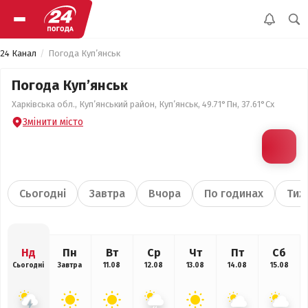
24 Канал
Погода Куп’янськ
Погода Куп’янськ
Харківська обл., Куп’янський район, Куп’янськ, 49.71°Пн, 37.61°Сх
Змінити місто
Сьогодні
Завтра
Вчора
По годинах
Тиж
Нд
Пн
Вт
Ср
Чт
Пт
Сб
Сьогодні
Завтра
11.08
12.08
13.08
14.08
15.08