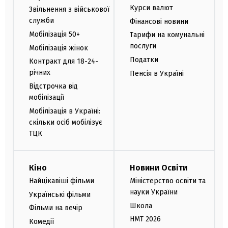
Курси валют
Звільнення з військової
служби
Фінансові новини
Мобілізація 50+
Тарифи на комунальні
послуги
Мобілізація жінок
Податки
Контракт для 18-24-
річних
Пенсія в Україні
Відстрочка від
мобілізації
Мобілізація в Україні:
скільки осіб мобілізує
ТЦК
Кіно
Новини Освіти
Найцікавіші фільми
Міністерство освіти та
науки України
Українські фільми
Школа
Фільми на вечір
НМТ 2026
Комедії