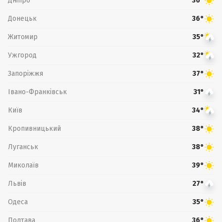
Дніпро
36°
Донецьк
36°
Житомир
35°
Ужгород
32°
Запоріжжя
37°
Івано-Франківськ
31°
Київ
34°
Кропивницький
38°
Луганськ
38°
Миколаїв
39°
Львів
27°
Одеса
35°
Полтава
36°