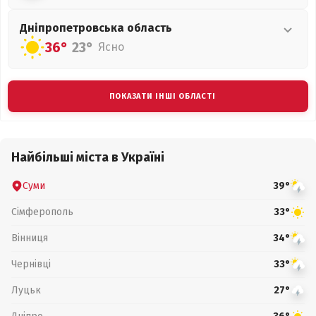
Дніпропетровська
область
36°
23°
Ясно
ПОКАЗАТИ ІНШІ ОБЛАСТІ
Найбільші міста в Україні
Суми
39°
Сімферополь
33°
Вінниця
34°
Чернівці
33°
Луцьк
27°