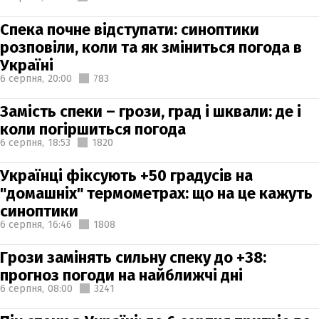
Спека почне відступати: синоптики
розповіли, коли та як зміниться погода в
Україні
6 серпня,
20:00
783
Замість спеки – грози, град і шквали: де і
коли погіршиться погода
6 серпня,
18:53
1820
Українці фіксують +50 градусів на
"домашніх" термометрах: що на це кажуть
синоптики
6 серпня,
16:46
1808
Грози замінять сильну спеку до +38:
прогноз погоди на найближчі дні
6 серпня,
08:00
3241