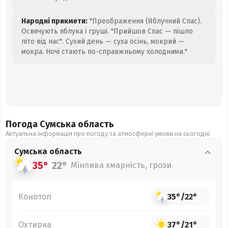
Народні прикмети:
"Преображення (Яблучний Спас).
Освячують яблука і груші. "Прийшов Спас — пішло
літо від нас". Сухий день — суха осінь, мокрий —
мокра. Ночі стають по-справжньому холодними."
Погода Сумська
область
Актуальна інформація про погоду та атмосферні умови на сьогодні
Сумська
область
35°
22°
Мінлива хмарність, грози
Конотоп
35°
/
22°
Охтирка
37°
/
21°