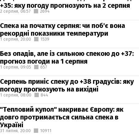
+35: яку погоду прогнозують на 2 серпня
2 серпня,
06:57
2694
Спека на початку серпня: чи поб'є вона
рекордні показники температури
1 серпня,
20:00
1539
Без опадів, але із сильною спекою до +37:
прогноз погоди на 1 серпня
1 серпня,
09:05
657
Серпень приніс спеку до +38 градусів: яку
погоду прогнозують на вихідні
1 серпня,
08:00
844
"Тепловий купол" накриває Європу: як
довго протримається сильна спека в
Україні
31 липня,
20:00
10911