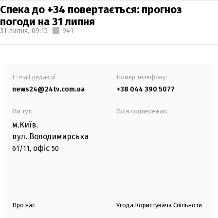
Спека до +34 повертається: прогноз
погоди на 31 липня
31 липня,
09:15
941
E-mail редакції
Номер телефону:
news24@24tv.com.ua
+38 044 390 5077
Ми тут:
Ми в соцмережах:
м.Київ
,
вул. Володимирська
офіс
61/11,
50
Про нас
Угода Користувача Спільноти