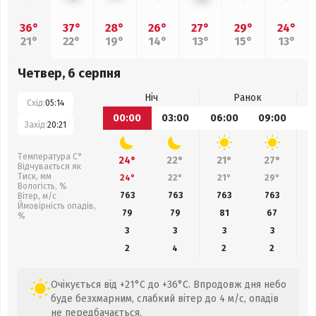
36°
37°
28°
26°
27°
29°
24°
21°
22°
19°
14°
13°
15°
13°
Четвер, 6 серпня
Ніч
Ранок
Схід:
05:14
00:00
03:00
06:00
09:00
1
Захід:
20:21
Температура С°
24°
22°
21°
27°
Відчувається як
Тиск, мм
24°
22°
21°
29°
Вологість, %
763
763
763
763
Вітер, м/с
Ймовірність опадів,
79
79
81
67
%
3
3
3
3
2
4
2
2
Очікується від +21°C до +36°C. Впродовж дня небо
буде безхмарним, слабкий вітер до 4 м/с, опадів
не передбачається.