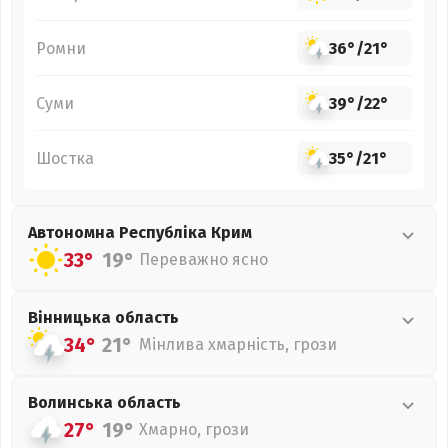
Ромни
36°
/
21°
Суми
39°
/
22°
Шостка
35°
/
21°
Автономна Республіка Крим
33°
19°
Переважно ясно
Вінницька
область
34°
21°
Мінлива хмарність, грози
Волинська
область
27°
19°
Хмарно, грози