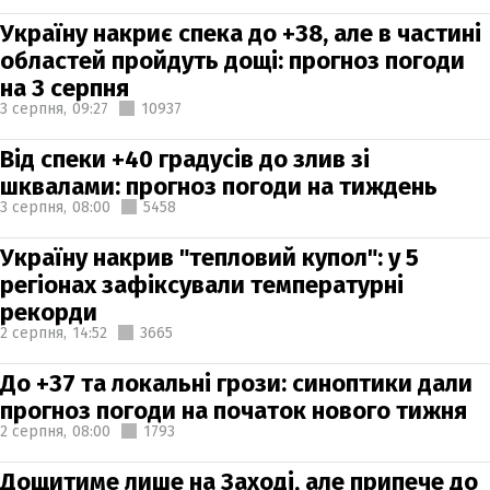
Україну накриє спека до +38, але в частині
областей пройдуть дощі: прогноз погоди
на 3 серпня
3 серпня,
09:27
10937
Від спеки +40 градусів до злив зі
шквалами: прогноз погоди на тиждень
3 серпня,
08:00
5458
Україну накрив "тепловий купол": у 5
регіонах зафіксували температурні
рекорди
2 серпня,
14:52
3665
До +37 та локальні грози: синоптики дали
прогноз погоди на початок нового тижня
2 серпня,
08:00
1793
Дощитиме лише на Заході, але припече до