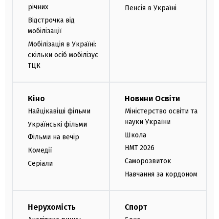
річних
Пенсія в Україні
Відстрочка від
мобілізації
Мобілізація в Україні:
скільки осіб мобілізує
ТЦК
Кіно
Новини Освіти
Найцікавіші фільми
Міністерство освіти та
науки України
Українські фільми
Школа
Фільми на вечір
НМТ 2026
Комедії
Саморозвиток
Серіали
Навчання за кордоном
Нерухомість
Спорт