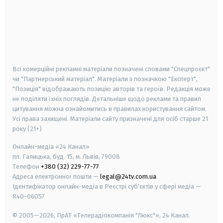
android
apple
smart tv
samsung smart tv
Всі комерційні рекламні матеріали позначені словами "Спецпроєкт"
чи "Партнерський матеріал". Матеріали з позначкою "Експерт",
"Позиція" відображають позицію авторів та героїв. Редакція може
не поділяти їхніх поглядів. Детальніше щодо реклами та правил
цитування можна ознайомитись в правилах користування сайтом.
Усі права захищені.
Матеріали сайту призначені для осіб старше
21
року (21+)
Онлайн-медіа «24 Канал»
пл. Галицька, буд. 15, м. Львів, 79008
Телефон
+380 (32) 229-77-77
Адреса електронної пошти —
legal@24tv.com.ua
Ідентифікатор онлайн-медіа в Реєстрі суб'єктів у сфері медіа —
R40-06057
© 2005—2026,
ПрАТ «Телерадіокомпанія "Люкс"», 24 Канал.