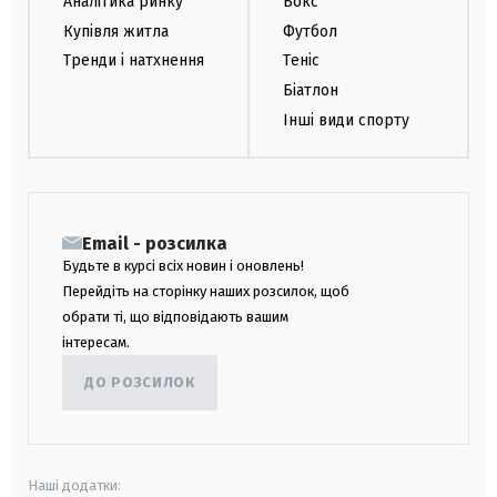
Аналітика ринку
Бокс
Купівля житла
Футбол
Тренди і натхнення
Теніс
Біатлон
Інші види спорту
Email - розсилка
Будьте в курсі всіх новин і оновлень!
Перейдіть на сторінку наших розсилок, щоб
обрати ті, що відповідають вашим
інтересам.
ДО РОЗСИЛОК
Наші додатки: