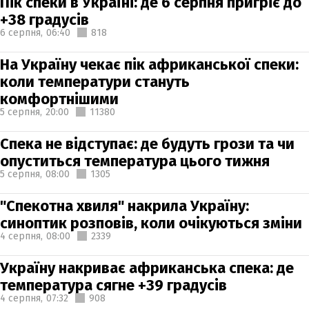
Пік спеки в Україні: де 6 серпня пригріє до
+38 градусів
6 серпня,
06:40
818
На Україну чекає пік африканської спеки:
коли температури стануть
комфортнішими
5 серпня,
20:00
11380
Спека не відступає: де будуть грози та чи
опуститься температура цього тижня
5 серпня,
08:00
1305
"Спекотна хвиля" накрила Україну:
синоптик розповів, коли очікуються зміни
4 серпня,
08:00
2339
Україну накриває африканська спека: де
температура сягне +39 градусів
4 серпня,
07:32
908