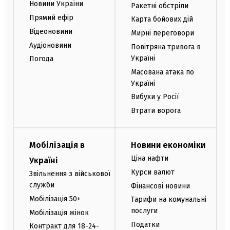
Новини України
Ракетні обстріли
Прямий ефір
Карта бойових дій
Відеоновини
Мирні переговори
Аудіоновини
Повітряна тривога в
Україні
Погода
Масована атака по
Україні
Вибухи у Росії
Втрати ворога
Мобілізація в
Новини економіки
Ціна нафти
Україні
Курси валют
Звільнення з військової
служби
Фінансові новини
Мобілізація 50+
Тарифи на комунальні
послуги
Мобілізація жінок
Податки
Контракт для 18-24-