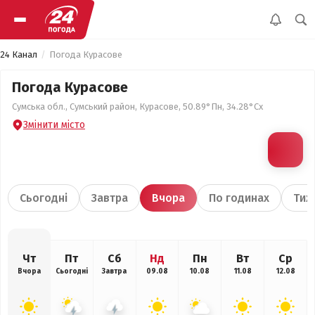
24 Канал
Погода Курасове
Погода Курасове
Сумська обл., Сумський район, Курасове, 50.89°Пн, 34.28°Сх
Змінити місто
Сьогодні
Завтра
Вчора
По годинах
Тиж
Чт
Пт
Сб
Нд
Пн
Вт
Ср
Вчора
Сьогодні
Завтра
09.08
10.08
11.08
12.08