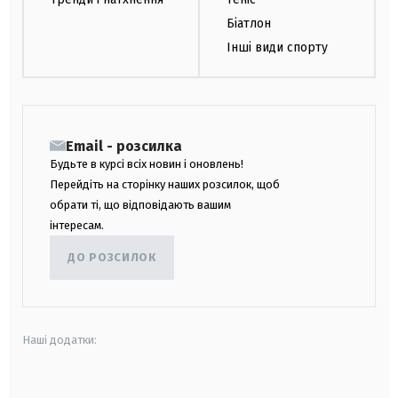
Біатлон
Інші види спорту
Email - розсилка
Будьте в курсі всіх новин і оновлень!
Перейдіть на сторінку наших розсилок, щоб
обрати ті, що відповідають вашим
інтересам.
ДО РОЗСИЛОК
Наші додатки:
android
apple