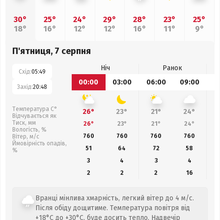
30°
25°
24°
29°
28°
23°
25°
18°
16°
12°
12°
16°
11°
9°
П'ятниця, 7 серпня
Ніч
Ранок
Схід:
05:49
00:00
03:00
06:00
09:00
1
Захід:
20:48
Температура С°
26°
23°
21°
24°
Відчувається як
Тиск, мм
26°
23°
21°
24°
Вологість, %
760
760
760
760
Вітер, м/с
Ймовірність опадів,
51
64
72
58
%
3
4
3
4
2
2
2
16
Вранці мінлива хмарність, легкий вітер до 4 м/с.
Після обіду дощитиме. Температура повітря від
+18°C до +30°C, буде досить тепло. Надвечір