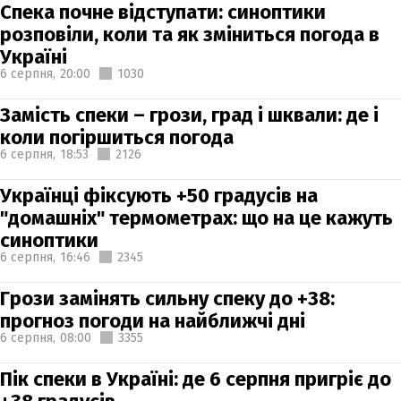
Спека почне відступати: синоптики
розповіли, коли та як зміниться погода в
Україні
6 серпня,
20:00
1030
Замість спеки – грози, град і шквали: де і
коли погіршиться погода
6 серпня,
18:53
2126
Українці фіксують +50 градусів на
"домашніх" термометрах: що на це кажуть
синоптики
6 серпня,
16:46
2345
Грози замінять сильну спеку до +38:
прогноз погоди на найближчі дні
6 серпня,
08:00
3355
Пік спеки в Україні: де 6 серпня пригріє до