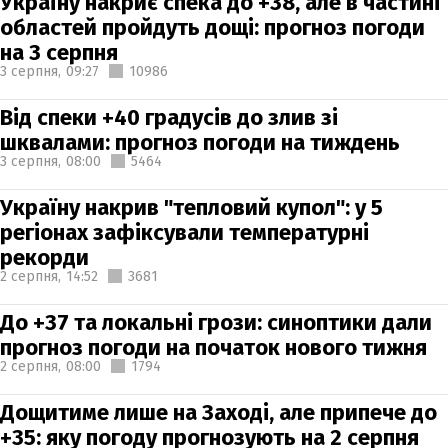
Україну накриє спека до +38, але в частині
областей пройдуть дощі: прогноз погоди
на 3 серпня
3 серпня,
09:27
10986
Від спеки +40 градусів до злив зі
шквалами: прогноз погоди на тиждень
3 серпня,
08:00
5464
Україну накрив "тепловий купол": у 5
регіонах зафіксували температурні
рекорди
2 серпня,
14:52
3681
До +37 та локальні грози: синоптики дали
прогноз погоди на початок нового тижня
2 серпня,
08:00
1794
Дощитиме лише на Заході, але припече до
+35: яку погоду прогнозують на 2 серпня