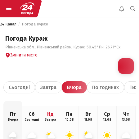
24 Канал
Погода Кураж
Погода Кураж
Рівненська обл., Рівненський район, Кураж, 50.45°Пн, 26.71°Сх
Змінити місто
Сьогодні
Завтра
Вчора
По годинах
Тиж
Пт
Сб
Нд
Пн
Вт
Ср
Чт
Вчора
Сьогодні
Завтра
10.08
11.08
12.08
13.08