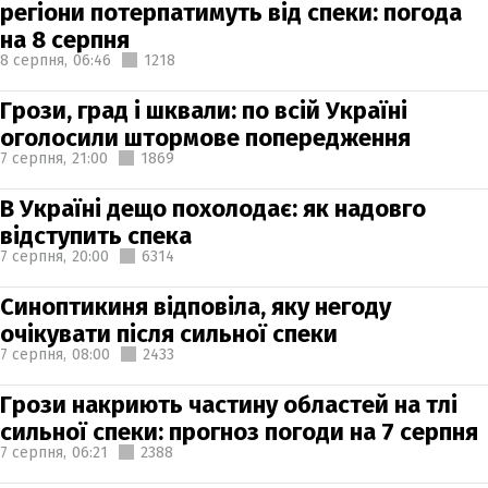
регіони потерпатимуть від спеки: погода
на 8 серпня
8 серпня,
06:46
1218
Грози, град і шквали: по всій Україні
оголосили штормове попередження
7 серпня,
21:00
1869
В Україні дещо похолодає: як надовго
відступить спека
7 серпня,
20:00
6314
Синоптикиня відповіла, яку негоду
очікувати після сильної спеки
7 серпня,
08:00
2433
Грози накриють частину областей на тлі
сильної спеки: прогноз погоди на 7 серпня
7 серпня,
06:21
2388