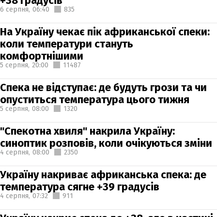
+38 градусів
6 серпня,
06:40
835
На Україну чекає пік африканської спеки:
коли температури стануть
комфортнішими
5 серпня,
20:00
11487
Спека не відступає: де будуть грози та чи
опуститься температура цього тижня
5 серпня,
08:00
1320
"Спекотна хвиля" накрила Україну:
синоптик розповів, коли очікуються зміни
4 серпня,
08:00
2350
Україну накриває африканська спека: де
температура сягне +39 градусів
4 серпня,
07:32
911