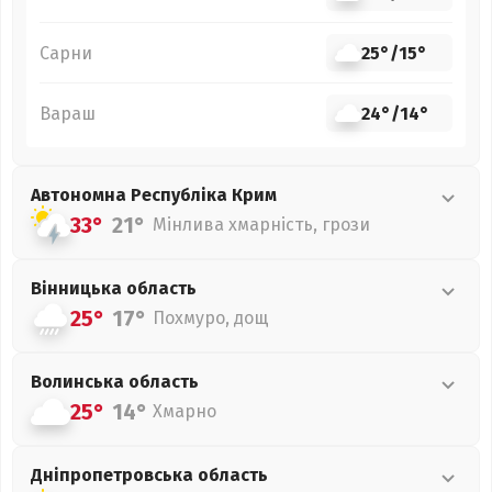
Сарни
25°
/
15°
Вараш
24°
/
14°
Автономна Республіка Крим
33°
21°
Мінлива хмарність, грози
Вінницька
область
25°
17°
Похмуро, дощ
Волинська
область
25°
14°
Хмарно
Дніпропетровська
область