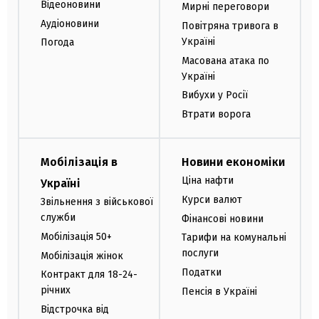
Відеоновини
Мирні переговори
Аудіоновини
Повітряна тривога в
Україні
Погода
Масована атака по
Україні
Вибухи у Росії
Втрати ворога
Мобілізація в
Новини економіки
Ціна нафти
Україні
Курси валют
Звільнення з військової
служби
Фінансові новини
Мобілізація 50+
Тарифи на комунальні
послуги
Мобілізація жінок
Податки
Контракт для 18-24-
річних
Пенсія в Україні
Відстрочка від