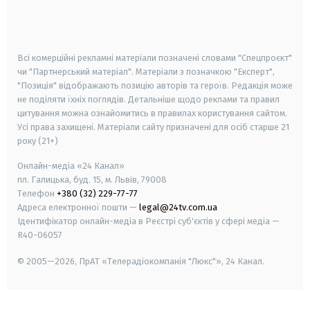
smart tv
samsung smart tv
Всі комерційні рекламні матеріали позначені словами "Спецпроєкт"
чи "Партнерський матеріал". Матеріали з позначкою "Експерт",
"Позиція" відображають позицію авторів та героїв. Редакція може
не поділяти їхніх поглядів. Детальніше щодо реклами та правил
цитування можна ознайомитись в правилах користування сайтом.
Усі права захищені.
Матеріали сайту призначені для осіб старше
21
року (21+)
Онлайн-медіа «24 Канал»
пл. Галицька, буд. 15, м. Львів, 79008
Телефон
+380 (32) 229-77-77
Адреса електронної пошти —
legal@24tv.com.ua
Ідентифікатор онлайн-медіа в Реєстрі суб'єктів у сфері медіа —
R40-06057
© 2005—2026,
ПрАТ «Телерадіокомпанія "Люкс"», 24 Канал.