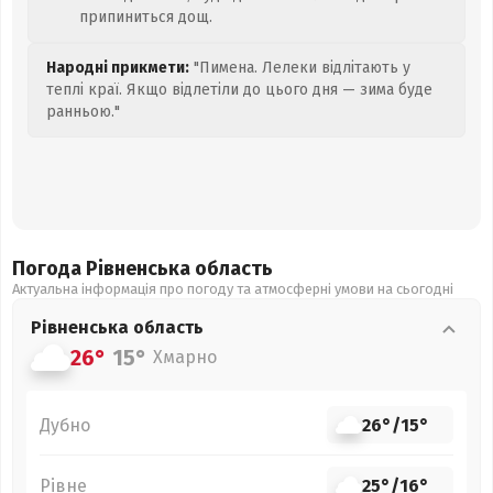
припиниться дощ.
Народні прикмети:
"Пимена. Лелеки відлітають у
теплі краї. Якщо відлетіли до цього дня — зима буде
ранньою."
Погода Рівненська
область
Актуальна інформація про погоду та атмосферні умови на сьогодні
Рівненська
область
26°
15°
Хмарно
Дубно
26°
/
15°
Рівне
25°
/
16°