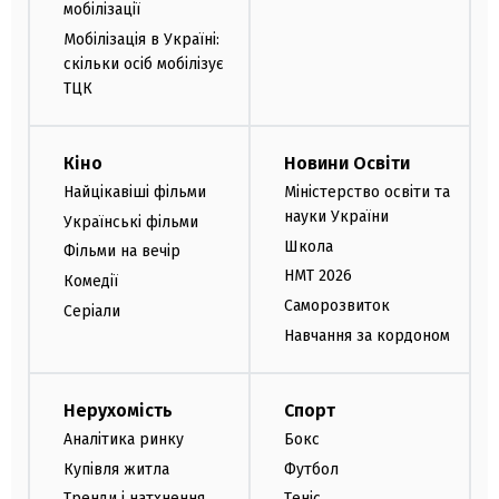
мобілізації
Мобілізація в Україні:
скільки осіб мобілізує
ТЦК
Кіно
Новини Освіти
Найцікавіші фільми
Міністерство освіти та
науки України
Українські фільми
Школа
Фільми на вечір
НМТ 2026
Комедії
Саморозвиток
Серіали
Навчання за кордоном
Нерухомість
Спорт
Аналітика ринку
Бокс
Купівля житла
Футбол
Тренди і натхнення
Теніс