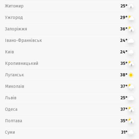
Житомир
25°
Ужгород
29°
Запоріжжя
36°
Івано-Франківськ
24°
Київ
24°
Кропивницький
35°
Луганськ
38°
Миколаїв
37°
Львів
25°
Одеса
37°
Полтава
35°
Суми
31°