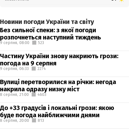
Новини погоди України та світу
Без сильної спеки: з якої погоди
розпочнеться наступний тиждень
9 серпня,
08:00
523
Частину України знову накриють грози:
погода на 9 серпня
9 серпня,
06:33
2274
Вулиці перетворилися на річки: негода
накрила одразу низку міст
8 серпня,
21:00
4603
До +33 градусів і локальні грози: якою
буде погода найближчими днями
8 серпня,
20:00
813