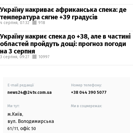
Україну накриває африканська спека: де
температура сягне +39 градусів
4 серпня,
07:32
918
Україну накриє спека до +38, але в частині
областей пройдуть дощі: прогноз погоди
на 3 серпня
3 серпня,
09:27
10997
E-mail редакції
Номер телефону:
news24@24tv.com.ua
+38 044 390 5077
Ми тут:
Ми в соцмережах:
м.Київ
,
вул. Володимирська
офіс
61/11,
50