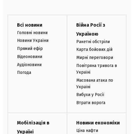
Всі новини
Війна Росії з
Головні новини
Україною
Новини України
Ракетні обстріли
Прямий ефір
Карта бойових дій
Відеоновини
Мирні переговори
Аудіоновини
Повітряна тривога в
Україні
Погода
Масована атака по
Україні
Вибухи у Росії
Втрати ворога
Мобілізація в
Новини економіки
Ціна нафти
Україні