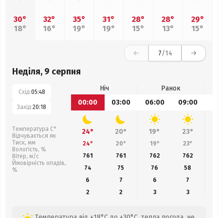
30°
32°
35°
31°
28°
28°
29°
18°
16°
19°
19°
15°
13°
15°
7
/14
Неділя, 9 серпня
Ніч
Ранок
Схід:
05:48
00:00
03:00
06:00
09:00
1
Захід:
20:18
Температура С°
24°
20°
19°
23°
Відчувається як
Тиск, мм
24°
20°
19°
23°
Вологість, %
761
761
762
762
Вітер, м/с
Ймовірність опадів,
74
75
76
58
%
6
7
6
7
2
2
3
3
Температура від +18°C до +30°C, тепла погода, не