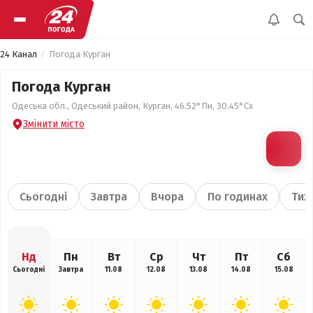
24 Канал
Погода Курган
Погода Курган
Одеська обл., Одеський район, Курган, 46.52°Пн, 30.45°Сх
Змінити місто
Сьогодні
Завтра
Вчора
По годинах
Тиж
Нд
Пн
Вт
Ср
Чт
Пт
Сб
Сьогодні
Завтра
11.08
12.08
13.08
14.08
15.08