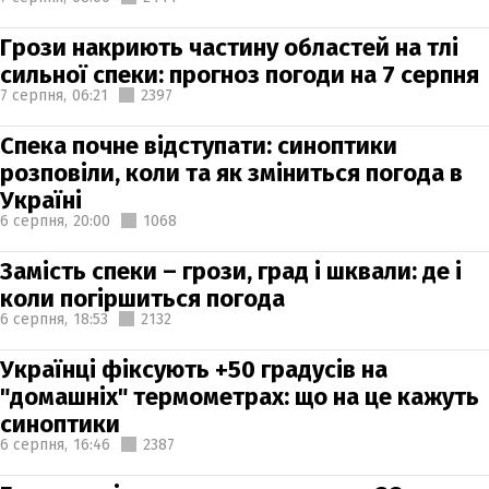
Грози накриють частину областей на тлі
сильної спеки: прогноз погоди на 7 серпня
7 серпня,
06:21
2397
Спека почне відступати: синоптики
розповіли, коли та як зміниться погода в
Україні
6 серпня,
20:00
1068
Замість спеки – грози, град і шквали: де і
коли погіршиться погода
6 серпня,
18:53
2132
Українці фіксують +50 градусів на
"домашніх" термометрах: що на це кажуть
синоптики
6 серпня,
16:46
2387