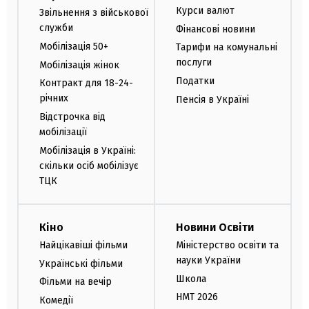
Курси валют
Звільнення з військової
служби
Фінансові новини
Мобілізація 50+
Тарифи на комунальні
послуги
Мобілізація жінок
Податки
Контракт для 18-24-
річних
Пенсія в Україні
Відстрочка від
мобілізації
Мобілізація в Україні:
скільки осіб мобілізує
ТЦК
Кіно
Новини Освіти
Найцікавіші фільми
Міністерство освіти та
науки України
Українські фільми
Школа
Фільми на вечір
НМТ 2026
Комедії