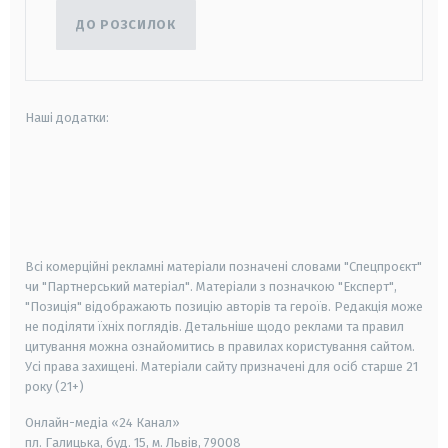
ДО РОЗСИЛОК
Наші додатки:
android
apple
smart tv
samsung smart tv
Всі комерційні рекламні матеріали позначені словами "Спецпроєкт"
чи "Партнерський матеріал". Матеріали з позначкою "Експерт",
"Позиція" відображають позицію авторів та героїв. Редакція може
не поділяти їхніх поглядів. Детальніше щодо реклами та правил
цитування можна ознайомитись в правилах користування сайтом.
Усі права захищені.
Матеріали сайту призначені для осіб старше
21
року (21+)
Онлайн-медіа «24 Канал»
пл. Галицька, буд. 15, м. Львів, 79008