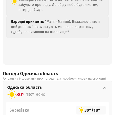
забудьте про воду. До обіду небо буде чистим,
вітер до 7 м/с.
Народні прикмети:
"Матія (Матвія). Вважалося, що в
цей день змії висмоктують молоко з корів, тому
худобу не виганяли на пасовище."
Погода Одеська
область
Актуальна інформація про погоду та атмосферні умови на сьогодні
Одеська
область
30°
18°
Ясно
Березівка
30°
/
18°