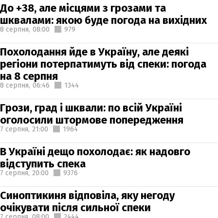
До +38, але місцями з грозами та
шквалами: якою буде погода на вихідних
8 серпня,
08:00
979
Похолодання йде в Україну, але деякі
регіони потерпатимуть від спеки: погода
на 8 серпня
8 серпня,
06:46
1344
Грози, град і шквали: по всій Україні
оголосили штормове попередження
7 серпня,
21:00
1964
В Україні дещо похолодає: як надовго
відступить спека
7 серпня,
20:00
9376
Синоптикиня відповіла, яку негоду
очікувати після сильної спеки
7 серпня,
08:00
2444