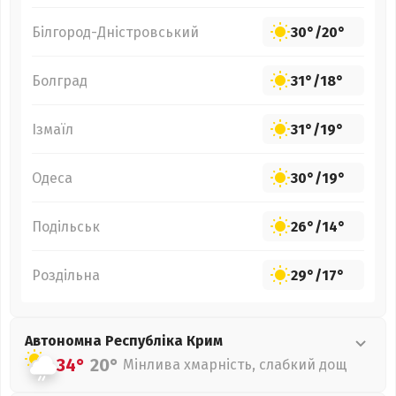
Білгород-Дністровський
30°
/
20°
Болград
31°
/
18°
Ізмаїл
31°
/
19°
Одеса
30°
/
19°
Подільськ
26°
/
14°
Роздільна
29°
/
17°
Автономна Республіка Крим
34°
20°
Мінлива хмарність, слабкий дощ