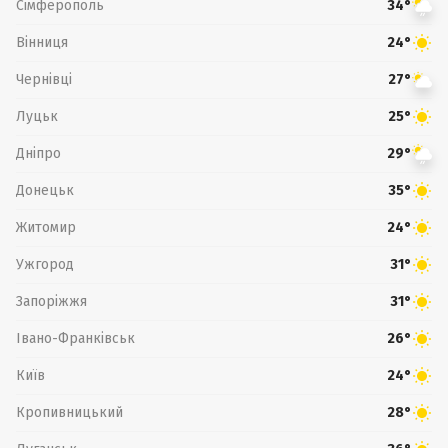
Сімферополь
34°
Вінниця
24°
Чернівці
27°
Луцьк
25°
Дніпро
29°
Донецьк
35°
Житомир
24°
Ужгород
31°
Запоріжжя
31°
Івано-Франківськ
26°
Київ
24°
Кропивницький
28°