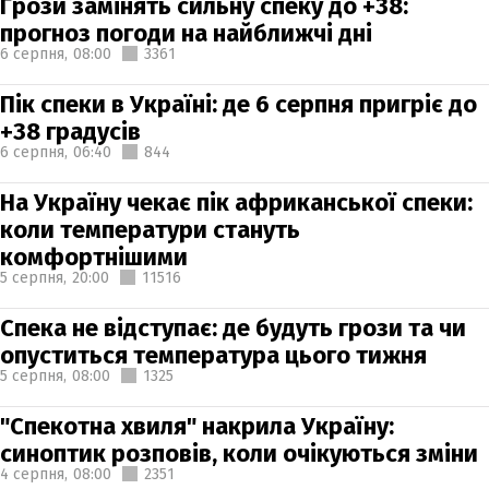
Грози замінять сильну спеку до +38:
прогноз погоди на найближчі дні
6 серпня,
08:00
3361
Пік спеки в Україні: де 6 серпня пригріє до
+38 градусів
6 серпня,
06:40
844
На Україну чекає пік африканської спеки:
коли температури стануть
комфортнішими
5 серпня,
20:00
11516
Спека не відступає: де будуть грози та чи
опуститься температура цього тижня
5 серпня,
08:00
1325
"Спекотна хвиля" накрила Україну:
синоптик розповів, коли очікуються зміни
4 серпня,
08:00
2351