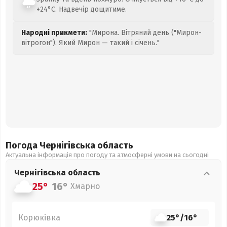
+24°C. Надвечір дощитиме.
Народні прикмети:
"Мирона. Вітряний день ("Мирон-
вітрогон"). Який Мирон — такий і січень."
Погода Чернігівська
область
Актуальна інформація про погоду та атмосферні умови на сьогодні
Чернігівська
область
25°
16°
Хмарно
Корюківка
25°
/
16°