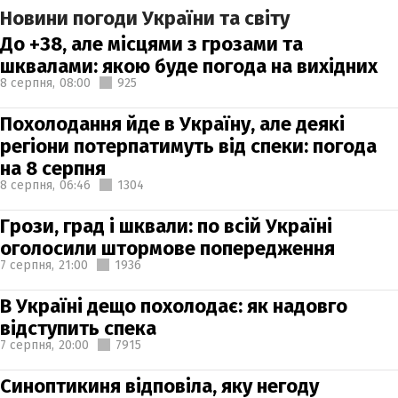
Новини погоди України та світу
До +38, але місцями з грозами та
шквалами: якою буде погода на вихідних
8 серпня,
08:00
925
Похолодання йде в Україну, але деякі
регіони потерпатимуть від спеки: погода
на 8 серпня
8 серпня,
06:46
1304
Грози, град і шквали: по всій Україні
оголосили штормове попередження
7 серпня,
21:00
1936
В Україні дещо похолодає: як надовго
відступить спека
7 серпня,
20:00
7915
Синоптикиня відповіла, яку негоду