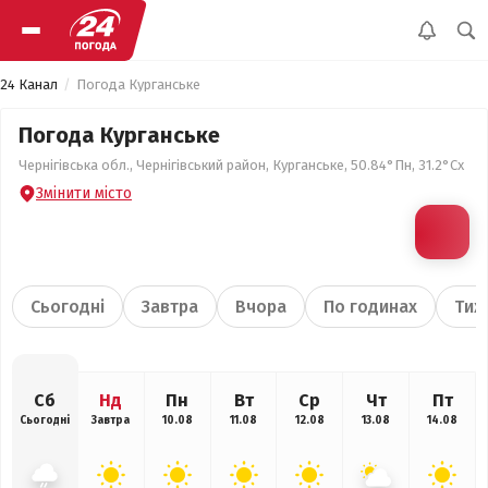
24 Канал
Погода Курганське
Погода Курганське
Чернігівська обл., Чернігівський район, Курганське, 50.84°Пн, 31.2°Сх
Змінити місто
Сьогодні
Завтра
Вчора
По годинах
Тиж
Сб
Нд
Пн
Вт
Ср
Чт
Пт
Сьогодні
Завтра
10.08
11.08
12.08
13.08
14.08