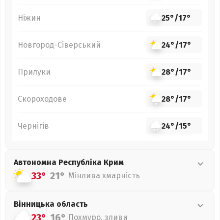
Ніжин
25°
/
17°
Новгород-Сіверський
24°
/
17°
Прилуки
28°
/
17°
Скороходове
28°
/
17°
Чернігів
24°
/
15°
Автономна Республіка Крим
33°
21°
Мінлива хмарність
Вінницька
область
23°
16°
Похмуро, зливи