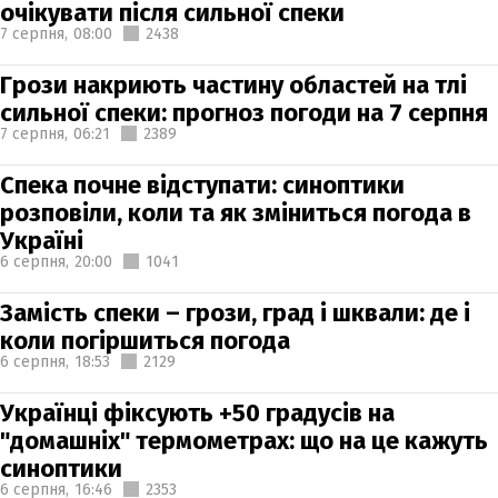
очікувати після сильної спеки
7 серпня,
08:00
2438
Грози накриють частину областей на тлі
сильної спеки: прогноз погоди на 7 серпня
7 серпня,
06:21
2389
Спека почне відступати: синоптики
розповіли, коли та як зміниться погода в
Україні
6 серпня,
20:00
1041
Замість спеки – грози, град і шквали: де і
коли погіршиться погода
6 серпня,
18:53
2129
Українці фіксують +50 градусів на
"домашніх" термометрах: що на це кажуть
синоптики
6 серпня,
16:46
2353