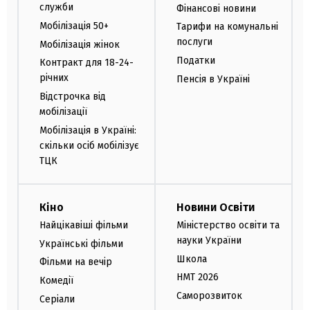
служби
Фінансові новини
Мобілізація 50+
Тарифи на комунальні
послуги
Мобілізація жінок
Податки
Контракт для 18-24-
річних
Пенсія в Україні
Відстрочка від
мобілізації
Мобілізація в Україні:
скільки осіб мобілізує
ТЦК
Кіно
Новини Освіти
Найцікавіші фільми
Міністерство освіти та
науки України
Українські фільми
Школа
Фільми на вечір
НМТ 2026
Комедії
Саморозвиток
Серіали