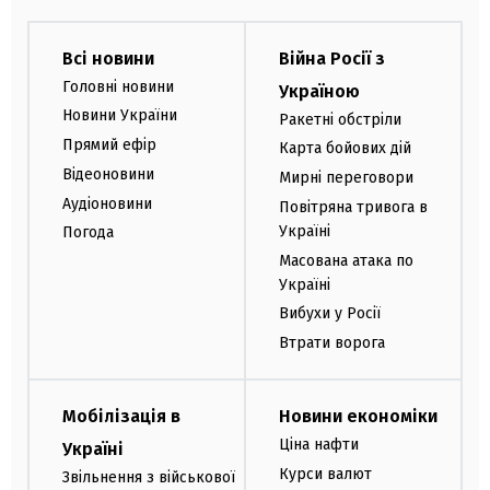
Всі новини
Війна Росії з
Головні новини
Україною
Новини України
Ракетні обстріли
Прямий ефір
Карта бойових дій
Відеоновини
Мирні переговори
Аудіоновини
Повітряна тривога в
Україні
Погода
Масована атака по
Україні
Вибухи у Росії
Втрати ворога
Мобілізація в
Новини економіки
Ціна нафти
Україні
Курси валют
Звільнення з військової