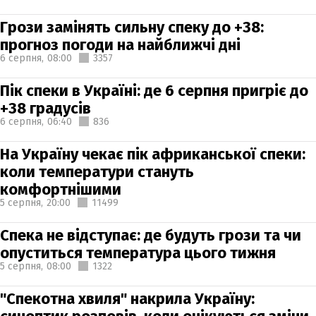
Грози замінять сильну спеку до +38:
прогноз погоди на найближчі дні
6 серпня,
08:00
3357
Пік спеки в Україні: де 6 серпня пригріє до
+38 градусів
6 серпня,
06:40
836
На Україну чекає пік африканської спеки:
коли температури стануть
комфортнішими
5 серпня,
20:00
11499
Спека не відступає: де будуть грози та чи
опуститься температура цього тижня
5 серпня,
08:00
1322
"Спекотна хвиля" накрила Україну: