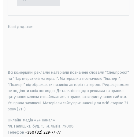
Наші додатки:
android
apple
smart tv
samsung smart tv
Всі комерційні рекламні матеріали позначені словами "Спецпроєкт"
чи "Партнерський матеріал". Матеріали з позначкою "Експерт",
"Позиція" відображають позицію авторів та героїв. Редакція може
не поділяти їхніх поглядів. Детальніше щодо реклами та правил
цитування можна ознайомитись в правилах користування сайтом.
Усі права захищені.
Матеріали сайту призначені для осіб старше
21
року (21+)
Онлайн-медіа «24 Канал»
пл. Галицька, буд. 15, м. Львів, 79008
Телефон
+380 (32) 229-77-77