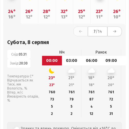
24°
26°
28°
32°
25°
23°
26°
16°
12°
12°
13°
12°
11°
10°
7
/14
Субота, 8 серпня
Ніч
Ранок
Схід:
05:31
00:00
03:00
06:00
09:00
1
Захід:
20:30
Температура С°
23°
21°
18°
20°
Відчувається як
Тиск, мм
23°
21°
18°
20°
Вологість, %
760
761
761
761
Вітер, м/с
Ймовірність опадів,
73
79
87
72
%
5
5
4
5
2
2
12
31
Зранку та вдень похмуро. Очікується від +16°C до