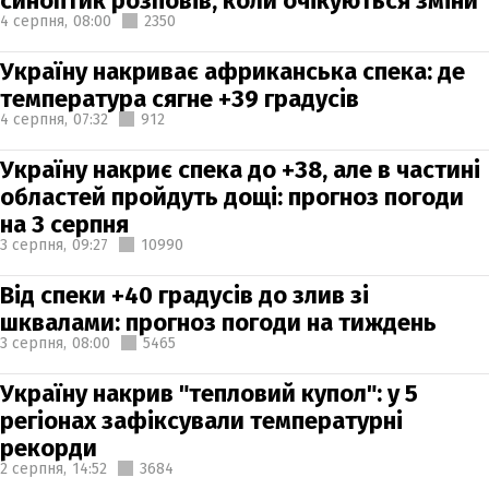
синоптик розповів, коли очікуються зміни
4 серпня,
08:00
2350
Україну накриває африканська спека: де
температура сягне +39 градусів
4 серпня,
07:32
912
Україну накриє спека до +38, але в частині
областей пройдуть дощі: прогноз погоди
на 3 серпня
3 серпня,
09:27
10990
Від спеки +40 градусів до злив зі
шквалами: прогноз погоди на тиждень
3 серпня,
08:00
5465
Україну накрив "тепловий купол": у 5
регіонах зафіксували температурні
рекорди
2 серпня,
14:52
3684