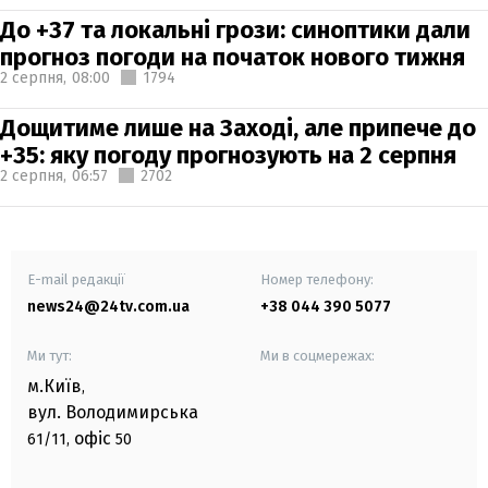
До +37 та локальні грози: синоптики дали
прогноз погоди на початок нового тижня
2 серпня,
08:00
1794
Дощитиме лише на Заході, але припече до
+35: яку погоду прогнозують на 2 серпня
2 серпня,
06:57
2702
E-mail редакції
Номер телефону:
news24@24tv.com.ua
+38 044 390 5077
Ми тут:
Ми в соцмережах:
м.Київ
,
вул. Володимирська
офіс
61/11,
50