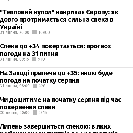
"Тепловий купол" накриває Європу: як
довго протримається сильна спека в
Україні
31 липня,
20:00
10900
Спека до +34 повертається: прогноз
погоди на 31 липня
31 липня,
09:15
910
На Заході припече до +35: якою буде
погода на початку серпня
31 липня,
08:00
426
Чи дощитиме на початку серпня під час
повернення спеки
30 липня,
20:00
2315
Липень завершиться спекою: в яких