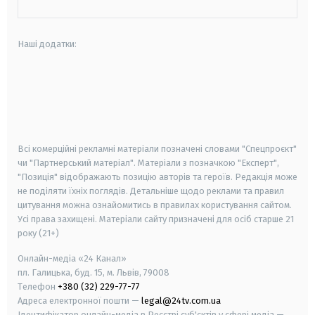
Наші додатки:
android
apple
smart tv
samsung smart tv
Всі комерційні рекламні матеріали позначені словами "Спецпроєкт"
чи "Партнерський матеріал". Матеріали з позначкою "Експерт",
"Позиція" відображають позицію авторів та героїв. Редакція може
не поділяти їхніх поглядів. Детальніше щодо реклами та правил
цитування можна ознайомитись в правилах користування сайтом.
Усі права захищені.
Матеріали сайту призначені для осіб старше
21
року (21+)
Онлайн-медіа «24 Канал»
пл. Галицька, буд. 15, м. Львів, 79008
Телефон
+380 (32) 229-77-77
Адреса електронної пошти —
legal@24tv.com.ua
Ідентифікатор онлайн-медіа в Реєстрі суб'єктів у сфері медіа —