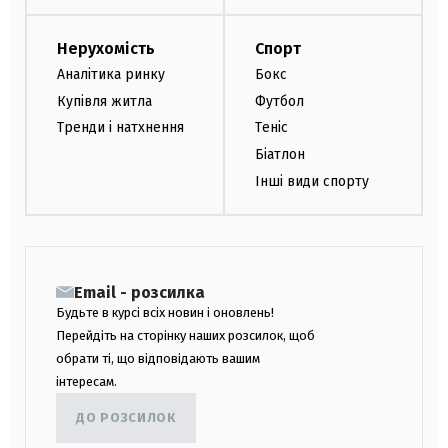
Нерухомість
Спорт
Аналітика ринку
Бокс
Купівля житла
Футбол
Тренди і натхнення
Теніс
Біатлон
Інші види спорту
Email - розсилка
Будьте в курсі всіх новин і оновлень!
Перейдіть на сторінку наших розсилок, щоб
обрати ті, що відповідають вашим
інтересам.
ДО РОЗСИЛОК