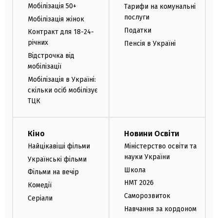
Мобілізація 50+
Тарифи на комунальні
послуги
Мобілізація жінок
Податки
Контракт для 18-24-
річних
Пенсія в Україні
Відстрочка від
мобілізації
Мобілізація в Україні:
скільки осіб мобілізує
ТЦК
Кіно
Новини Освіти
Найцікавіші фільми
Міністерство освіти та
науки України
Українські фільми
Школа
Фільми на вечір
НМТ 2026
Комедії
Саморозвиток
Серіали
Навчання за кордоном