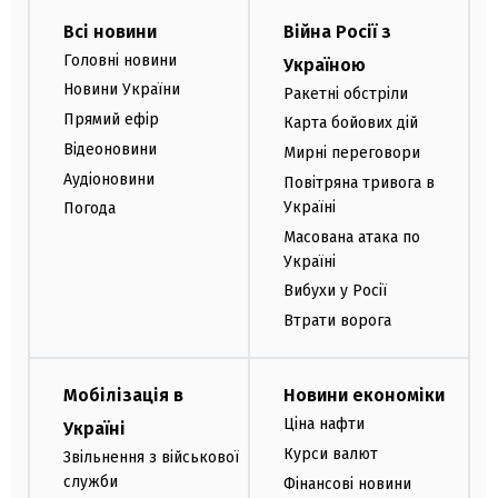
Всі новини
Війна Росії з
Головні новини
Україною
Новини України
Ракетні обстріли
Прямий ефір
Карта бойових дій
Відеоновини
Мирні переговори
Аудіоновини
Повітряна тривога в
Україні
Погода
Масована атака по
Україні
Вибухи у Росії
Втрати ворога
Мобілізація в
Новини економіки
Ціна нафти
Україні
Курси валют
Звільнення з військової
служби
Фінансові новини