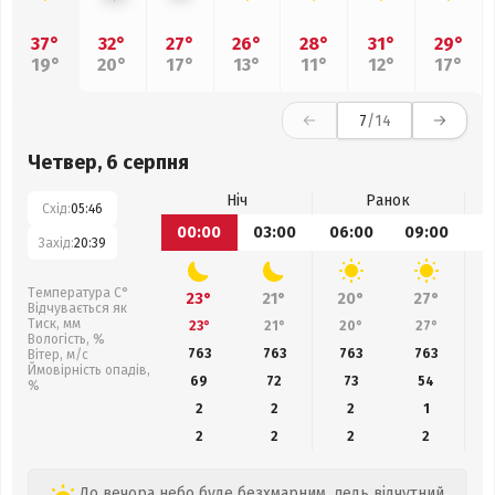
37°
32°
27°
26°
28°
31°
29°
19°
20°
17°
13°
11°
12°
17°
7
/14
Четвер, 6 серпня
Ніч
Ранок
Схід:
05:46
00:00
03:00
06:00
09:00
1
Захід:
20:39
Температура С°
23°
21°
20°
27°
Відчувається як
Тиск, мм
23°
21°
20°
27°
Вологість, %
763
763
763
763
Вітер, м/с
Ймовірність опадів,
69
72
73
54
%
2
2
2
1
2
2
2
2
До вечора небо буде безхмарним, ледь відчутний