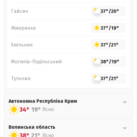
Гайсин
37°
/
20°
Жмеринка
37°
/
19°
Хмільник
37°
/
21°
Могилів-Подільський
38°
/
19°
Тульчин
37°
/
21°
Автономна Республіка Крим
34°
19°
Ясно
Волинська
область
38°
21°
Ясно