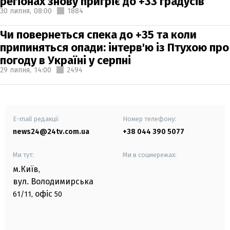
регіонах знову пригріє до +33 градусів
30 липня,
08:00
1884
Чи повернеться спека до +35 та коли
припиняться опади: інтерв'ю із Птухою про
погоду в Україні у серпні
29 липня,
14:00
2494
E-mail редакції
Номер телефону:
news24@24tv.com.ua
+38 044 390 5077
Ми тут:
Ми в соцмережах:
м.Київ
,
вул. Володимирська
офіс
61/11,
50