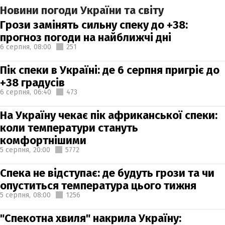
Новини погоди України та світу
Грози замінять сильну спеку до +38:
прогноз погоди на найближчі дні
6 серпня,
08:00
251
Пік спеки в Україні: де 6 серпня пригріє до
+38 градусів
6 серпня,
06:40
473
На Україну чекає пік африканської спеки:
коли температури стануть
комфортнішими
5 серпня,
20:00
5772
Спека не відступає: де будуть грози та чи
опуститься температура цього тижня
5 серпня,
08:00
1256
"Спекотна хвиля" накрила Україну: