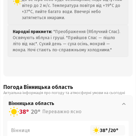
вітер до 2 м/с. Температура повітря від +19°C до
+37°C, пийте багато води. Ввечері небо
затягнеться хмарами.
Народні прикмети:
"Преображення (Яблучний Спас).
Освячують яблука і груші. "Прийшов Спас — пішло
літо від нас". Сухий день — суха осінь, мокрий —
мокра. Ночі стають по-справжньому холодними."
Погода Вінницька
область
Актуальна інформація про погоду та атмосферні умови на сьогодні
Вінницька
область
38°
20°
Переважно ясно
Вінниця
38°
/
20°