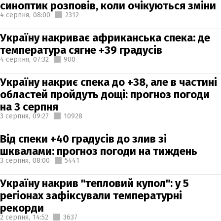
синоптик розповів, коли очікуються зміни
4 серпня,
08:00
2312
Україну накриває африканська спека: де
температура сягне +39 градусів
4 серпня,
07:32
900
Україну накриє спека до +38, але в частині
областей пройдуть дощі: прогноз погоди
на 3 серпня
3 серпня,
09:27
10928
Від спеки +40 градусів до злив зі
шквалами: прогноз погоди на тиждень
3 серпня,
08:00
5441
Україну накрив "тепловий купол": у 5
регіонах зафіксували температурні
рекорди
2 серпня,
14:52
3637