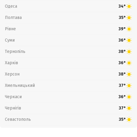
Одеса
34°
Полтава
35°
Рівне
39°
Суми
36°
Тернопіль
38°
Харків
36°
Херсон
38°
Хмельницький
37°
Черкаси
36°
Чернігів
37°
Севастополь
35°