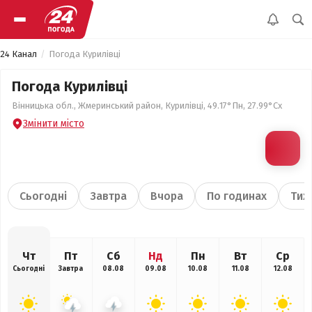
24 Канал
Погода Курилівці
Погода Курилівці
Вінницька обл., Жмеринський район, Курилівці, 49.17°Пн, 27.99°Сх
Змінити місто
Сьогодні
Завтра
Вчора
По годинах
Тиж
Чт
Пт
Сб
Нд
Пн
Вт
Ср
Сьогодні
Завтра
08.08
09.08
10.08
11.08
12.08