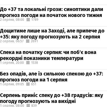
До +37 та локальні грози: синоптики дали
прогноз погоди на початок нового тижня
2 серпня,
08:00
1789
Дощитиме лише на Заході, але припече до
+35: яку погоду прогнозують на 2 серпня
2 серпня,
06:57
2691
Спека на початку серпня: чи поб'є вона
рекордні показники температури
1 серпня,
20:00
1538
Без опадів, але із сильною спекою до +37:
прогноз погоди на 1 серпня
1 серпня,
09:05
651
Серпень приніс спеку до +38 градусів: яку
погоду прогнозують на вихідні
1 серпня,
08:00
839