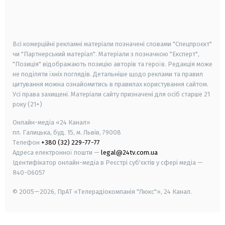
android
apple
smart tv
samsung smart tv
Всі комерційні рекламні матеріали позначені словами "Спецпроєкт"
чи "Партнерський матеріал". Матеріали з позначкою "Експерт",
"Позиція" відображають позицію авторів та героїв. Редакція може
не поділяти їхніх поглядів. Детальніше щодо реклами та правил
цитування можна ознайомитись в правилах користування сайтом.
Усі права захищені.
Матеріали сайту призначені для осіб старше
21
року (21+)
Онлайн-медіа «24 Канал»
пл. Галицька, буд. 15, м. Львів, 79008
Телефон
+380 (32) 229-77-77
Адреса електронної пошти —
legal@24tv.com.ua
Ідентифікатор онлайн-медіа в Реєстрі суб'єктів у сфері медіа —
R40-06057
© 2005—2026,
ПрАТ «Телерадіокомпанія "Люкс"», 24 Канал.