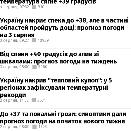
температура сягне +39 градусів
4 серпня,
07:32
910
Україну накриє спека до +38, але в частині
областей пройдуть дощі: прогноз погоди
на 3 серпня
3 серпня,
09:27
10939
Від спеки +40 градусів до злив зі
шквалами: прогноз погоди на тиждень
3 серпня,
08:00
5460
Україну накрив "тепловий купол": у 5
регіонах зафіксували температурні
рекорди
2 серпня,
14:52
3671
До +37 та локальні грози: синоптики дали
прогноз погоди на початок нового тижня
2 серпня,
08:00
1793