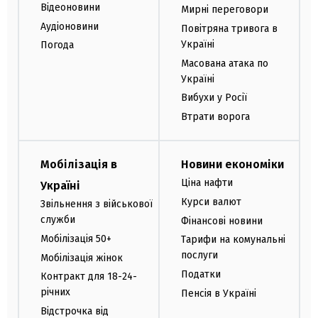
Відеоновини
Мирні переговори
Аудіоновини
Повітряна тривога в
Україні
Погода
Масована атака по
Україні
Вибухи у Росії
Втрати ворога
Мобілізація в
Новини економіки
Ціна нафти
Україні
Курси валют
Звільнення з військової
служби
Фінансові новини
Мобілізація 50+
Тарифи на комунальні
послуги
Мобілізація жінок
Податки
Контракт для 18-24-
річних
Пенсія в Україні
Відстрочка від