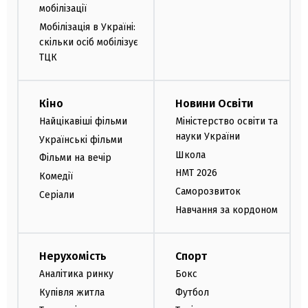
мобілізації
Мобілізація в Україні:
скільки осіб мобілізує
ТЦК
Кіно
Новини Освіти
Найцікавіші фільми
Міністерство освіти та
науки України
Українські фільми
Школа
Фільми на вечір
НМТ 2026
Комедії
Саморозвиток
Серіали
Навчання за кордоном
Нерухомість
Спорт
Аналітика ринку
Бокс
Купівля житла
Футбол