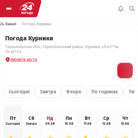
24 Канал
Погода Курники
Погода Курники
Тернопільська обл., Тернопільський район, Курники, 49.63°Пн,
25.66°Сх
Змінити місто
Сьогодні
Завтра
Вчора
По годинах
Тиж
Пт
Сб
Нд
Пн
Вт
Ср
Чт
Сьогодні
Завтра
09.08
10.08
11.08
12.08
13.08