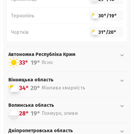
Тернопіль
30°
/
19°
Чортків
31°
/
20°
Автономна Республіка Крим
33°
19°
Ясно
Вінницька
область
34°
20°
Мінлива хмарність
Волинська
область
28°
19°
Похмуро, зливи
Дніпропетровська
область