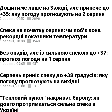
Дощитиме лише на Заході, але припече до
+35: яку погоду прогнозують на 2 серпня
2 серпня,
06:57
2696
Спека на початку серпня: чи поб'є вона
рекордні показники температури
1 серпня,
20:00
1540
Без опадів, але із сильною спекою до +37:
прогноз погоди на 1 серпня
1 серпня,
09:05
657
Серпень приніс спеку до +38 градусів: яку
погоду прогнозують на вихідні
1 серпня,
08:00
846
"Тепловий купол" накриває Європу: як
довго протримається сильна спека в
Україні