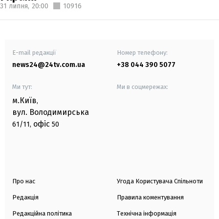
31 липня,
20:00
10916
E-mail редакції
Номер телефону:
news24@24tv.com.ua
+38 044 390 5077
Ми тут:
Ми в соцмережах:
м.Київ
,
вул. Володимирська
офіс
61/11,
50
Про нас
Угода Користувача Спільноти
Редакція
Правила коментування
Редакційна політика
Технічна інформація