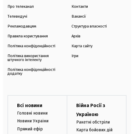
Про телеканал
Контакти
Телеведучі
Вакансії
Рекламодавцям
Структура власності
Правила користування
Архів
Політика конфіденційності
Карта сайту
Політика використання
Ігри
штучного інтелекту
Політика конфіденційності
додатку
Всі новини
Війна Росії з
Головні новини
Україною
Новини України
Ракетні обстріли
Прямий ефір
Карта бойових дій