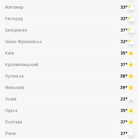
Житомир
33°
Ужгород
32°
Запоріжжя
37°
Івано-Франківськ
32°
Київ
35°
Кропивницький
37°
Луганськ
38°
Миколаїв
39°
Львів
23°
Одеса
35°
Полтава
37°
Рівне
27°