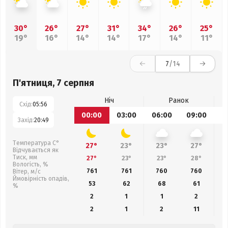
30°
26°
27°
31°
34°
26°
25°
19°
16°
14°
14°
17°
14°
11°
7
/14
П'ятниця, 7 серпня
Ніч
Ранок
Схід:
05:56
00:00
03:00
06:00
09:00
1
Захід:
20:49
Температура С°
27°
23°
23°
27°
Відчувається як
Тиск, мм
27°
23°
23°
28°
Вологість, %
761
761
760
760
Вітер, м/с
Ймовірність опадів,
53
62
68
61
%
2
1
1
2
2
1
2
11