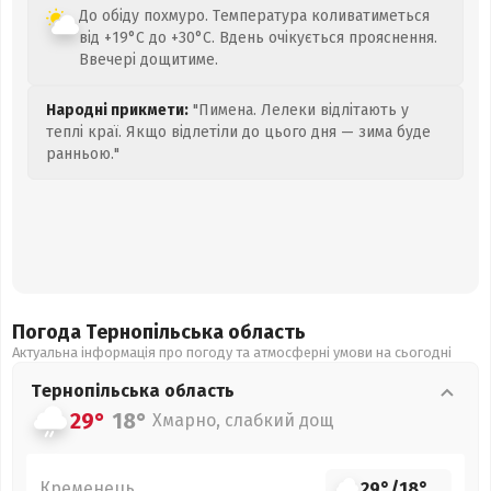
До обіду похмуро. Температура коливатиметься
від +19°C до +30°C. Вдень очікується прояснення.
Ввечері дощитиме.
Народні прикмети:
"Пимена. Лелеки відлітають у
теплі краї. Якщо відлетіли до цього дня — зима буде
ранньою."
Погода Тернопільська
область
Актуальна інформація про погоду та атмосферні умови на сьогодні
Тернопільська
область
29°
18°
Хмарно, слабкий дощ
Кременець
29°
/
18°