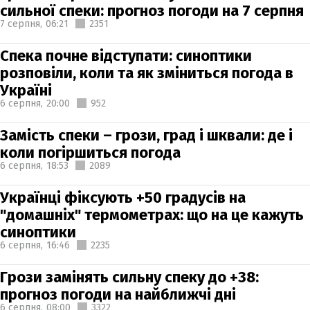
сильної спеки: прогноз погоди на 7 серпня
7 серпня,
06:21
2351
Спека почне відступати: синоптики
розповіли, коли та як зміниться погода в
Україні
6 серпня,
20:00
952
Замість спеки – грози, град і шквали: де і
коли погіршиться погода
6 серпня,
18:53
2089
Українці фіксують +50 градусів на
"домашніх" термометрах: що на це кажуть
синоптики
6 серпня,
16:46
2235
Грози замінять сильну спеку до +38:
прогноз погоди на найближчі дні
6 серпня,
08:00
3322