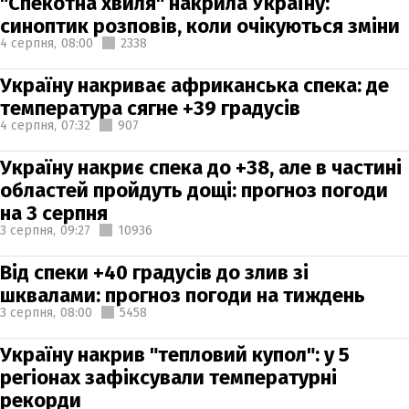
"Спекотна хвиля" накрила Україну:
синоптик розповів, коли очікуються зміни
4 серпня,
08:00
2338
Україну накриває африканська спека: де
температура сягне +39 градусів
4 серпня,
07:32
907
Україну накриє спека до +38, але в частині
областей пройдуть дощі: прогноз погоди
на 3 серпня
3 серпня,
09:27
10936
Від спеки +40 градусів до злив зі
шквалами: прогноз погоди на тиждень
3 серпня,
08:00
5458
Україну накрив "тепловий купол": у 5
регіонах зафіксували температурні
рекорди