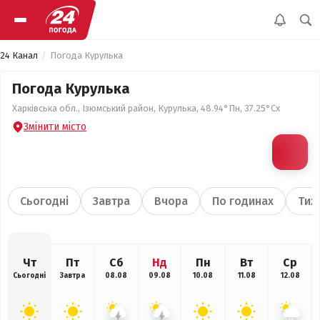
24 Канал
Погода Курулька
Погода Курулька
Харківська обл., Ізюмський район, Курулька, 48.94°Пн, 37.25°Сх
Змінити місто
Сьогодні
Завтра
Вчора
По годинах
Тиж
Чт
Пт
Сб
Нд
Пн
Вт
Ср
Сьогодні
Завтра
08.08
09.08
10.08
11.08
12.08