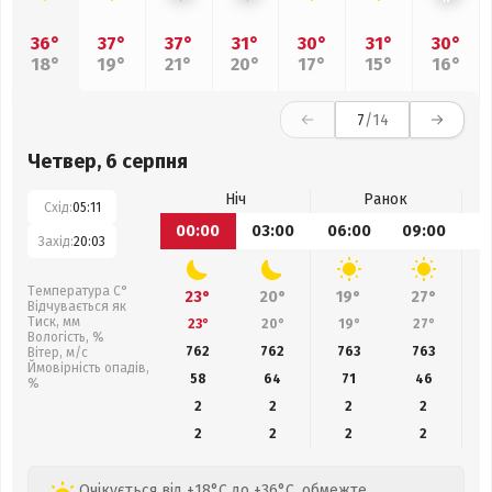
36°
37°
37°
31°
30°
31°
30°
18°
19°
21°
20°
17°
15°
16°
7
/14
Четвер, 6 серпня
Ніч
Ранок
Схід:
05:11
00:00
03:00
06:00
09:00
1
Захід:
20:03
Температура С°
23°
20°
19°
27°
Відчувається як
Тиск, мм
23°
20°
19°
27°
Вологість, %
762
762
763
763
Вітер, м/с
Ймовірність опадів,
58
64
71
46
%
2
2
2
2
2
2
2
2
Очікується від +18°C до +36°C, обмежте