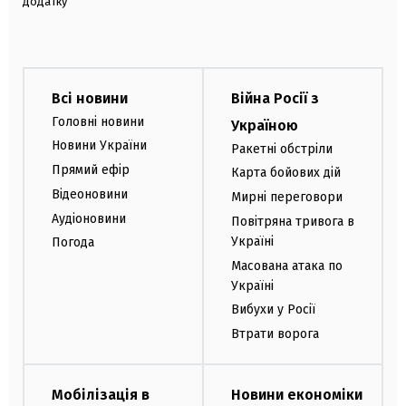
додатку
Всі новини
Війна Росії з
Головні новини
Україною
Новини України
Ракетні обстріли
Прямий ефір
Карта бойових дій
Відеоновини
Мирні переговори
Аудіоновини
Повітряна тривога в
Україні
Погода
Масована атака по
Україні
Вибухи у Росії
Втрати ворога
Мобілізація в
Новини економіки