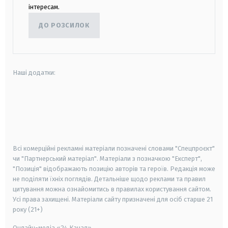
інтересам.
ДО РОЗСИЛОК
Наші додатки:
android
apple
smart tv
samsung smart tv
Всі комерційні рекламні матеріали позначені словами "Спецпроєкт"
чи "Партнерський матеріал". Матеріали з позначкою "Експерт",
"Позиція" відображають позицію авторів та героїв. Редакція може
не поділяти їхніх поглядів. Детальніше щодо реклами та правил
цитування можна ознайомитись в правилах користування сайтом.
Усі права захищені.
Матеріали сайту призначені для осіб старше
21
року (21+)
Онлайн-медіа «24 Канал»