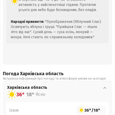
активність у найспекотніші години. Протягом
усього дня небо буде безхмарним, без опадів.
Народні прикмети:
"Преображення (Яблучний Спас).
Освячують яблука і груші. "Прийшов Спас — пішло
літо від нас". Сухий день — суха осінь, мокрий —
мокра. Ночі стають по-справжньому холодними."
Погода Харківська
область
Актуальна інформація про погоду та атмосферні умови на сьогодні
Харківська
область
36°
18°
Ясно
Ізюм
36°
/
18°