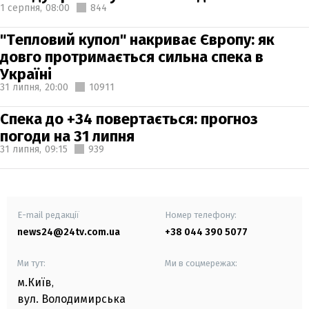
1 серпня,
08:00
844
"Тепловий купол" накриває Європу: як
довго протримається сильна спека в
Україні
31 липня,
20:00
10911
Спека до +34 повертається: прогноз
погоди на 31 липня
31 липня,
09:15
939
E-mail редакції
Номер телефону:
news24@24tv.com.ua
+38 044 390 5077
Ми тут:
Ми в соцмережах:
м.Київ
,
вул. Володимирська