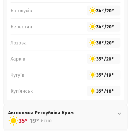
Богодухів
34°
/
20°
Берестин
34°
/
20°
Лозова
36°
/
20°
Харків
35°
/
20°
Чугуїв
35°
/
19°
Куп’янськ
35°
/
18°
Автономна Республіка Крим
35°
19°
Ясно