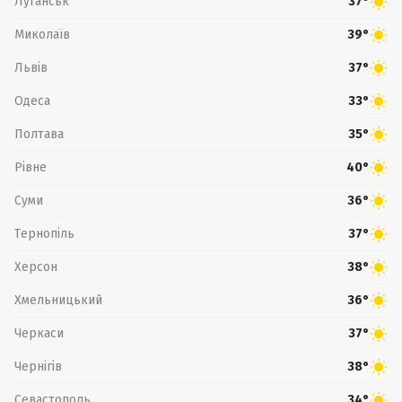
Луганськ
37°
Миколаїв
39°
Львів
37°
Одеса
33°
Полтава
35°
Рівне
40°
Суми
36°
Тернопіль
37°
Херсон
38°
Хмельницький
36°
Черкаси
37°
Чернігів
38°
Севастополь
34°