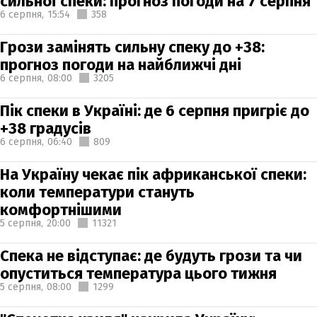
сильної спеки: прогноз погоди на 7 серпня
6 серпня,
15:54
358
Грози замінять сильну спеку до +38:
прогноз погоди на найближчі дні
6 серпня,
08:00
3205
Пік спеки в Україні: де 6 серпня пригріє до
+38 градусів
6 серпня,
06:40
809
На Україну чекає пік африканської спеки:
коли температури стануть
комфортнішими
5 серпня,
20:00
11321
Спека не відступає: де будуть грози та чи
опуститься температура цього тижня
5 серпня,
08:00
1299