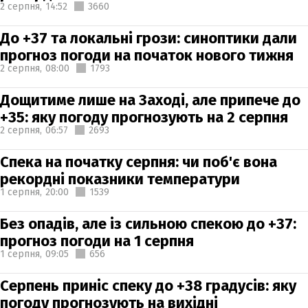
2 серпня,
14:52
3660
До +37 та локальні грози: синоптики дали
прогноз погоди на початок нового тижня
2 серпня,
08:00
1793
Дощитиме лише на Заході, але припече до
+35: яку погоду прогнозують на 2 серпня
2 серпня,
06:57
2693
Спека на початку серпня: чи поб'є вона
рекордні показники температури
1 серпня,
20:00
1539
Без опадів, але із сильною спекою до +37:
прогноз погоди на 1 серпня
1 серпня,
09:05
656
Серпень приніс спеку до +38 градусів: яку
погоду прогнозують на вихідні