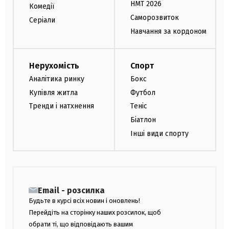
НМТ 2026
Комедії
Саморозвиток
Серіали
Навчання за кордоном
Нерухомість
Спорт
Аналітика ринку
Бокс
Купівля житла
Футбол
Тренди і натхнення
Теніс
Біатлон
Інші види спорту
Email - розсилка
Будьте в курсі всіх новин і оновлень!
Перейдіть на сторінку наших розсилок, щоб
обрати ті, що відповідають вашим