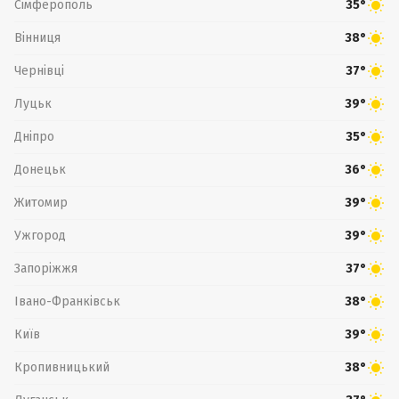
Сімферополь
35°
Вінниця
38°
Чернівці
37°
Луцьк
39°
Дніпро
35°
Донецьк
36°
Житомир
39°
Ужгород
39°
Запоріжжя
37°
Івано-Франківськ
38°
Київ
39°
Кропивницький
38°