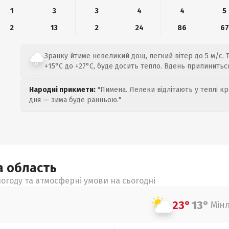
1
3
3
4
4
5
2
13
2
24
86
67
Зранку йтиме невеликий дощ, легкий вітер до 5 м/с. 
+15°C до +27°C, буде досить тепло. Вдень припинитьс
Народні прикмети:
"Пимена. Лелеки відлітають у теплі кр
дня — зима буде ранньою."
а
область
огоду та атмосферні умови на сьогодні
23°
13°
Мін