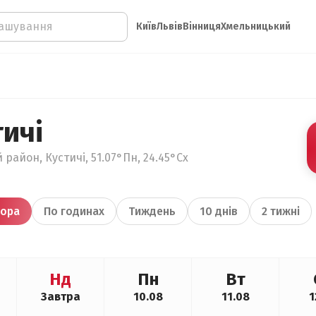
Київ
Львів
Вінниця
Хмельницький
ичі
район, Кустичі, 51.07°Пн, 24.45°Сх
ора
По годинах
Тиждень
10 днів
2 тижні
Нд
Пн
Вт
Завтра
10.08
11.08
1