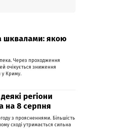
та шквалами: якою
спека. Через проходження
ей очікується зниження
 у Криму.
 деякі регіони
а на 8 серпня
огоду з проясненнями. Більшість
ному сході утримається сильна