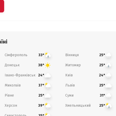
їні
Сімферополь
Вінниця
33°
25°
Донецьк
Житомир
38°
25°
Івано-Франківськ
Київ
24°
24°
Миколаїв
Львів
37°
25°
Рівне
Суми
25°
31°
Херсон
Хмельницький
39°
25°
Севастополь
35°