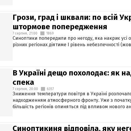
Грози, град і шквали: по всій У
штормове попередження
7 серпня,
21:00
1869
Синоптики попередили про негоду, яка накриє усі об
різних регіонах діятиме І рівень небезпечності (жов
В Україні дещо похолодає: як н
спека
7 серпня,
20:00
6357
Зниження температури повітря в Україні розпочалос
надходженням атмосферного фронту. Уже з початку
більшість регіонів опиняться під впливом нового а
Синоптикиня відповіла, яку нег