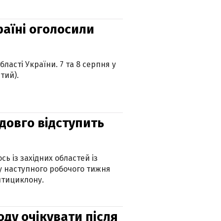
країні оголосили
ласті України. 7 та 8 серпня у
тий).
адовго відступить
ь із західних областей із
 наступного робочого тижня
нтициклону.
оду очікувати після