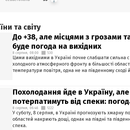
ни та світу
До +38, але місцями з грозами 
буде погода на вихідних
8 серпня,
08:00
530
Цими вихідними в Україні почне слабшати сильна 
холодного атмосферного фронту в більшості област
температури повітря, одна не на південному сході й
Похолодання йде в Україну, але
потерпатимуть від спеки: погод
8 серпня,
06:46
1222
У суботу, 8 серпня, в Україні прогнозують хмарну п
областей накриють дощі, однак на півдні та півден
спека.