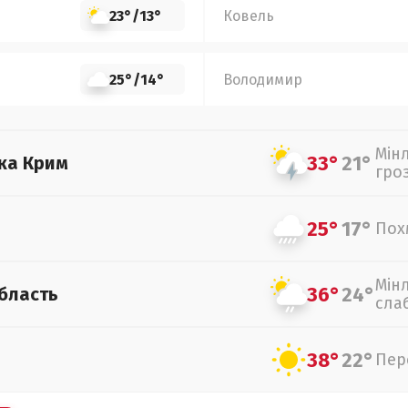
23°
/
13°
Ковель
25°
/
14°
Володимир
Мін
33°
21°
ка Крим
гро
25°
17°
Пох
Мін
36°
24°
бласть
сла
38°
22°
Пер