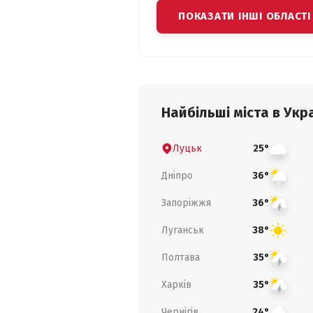
ПОКАЗАТИ ІНШІ ОБЛАСТІ
Найбільші міста в Укра
Луцьк
25°
Дніпро
36°
Запоріжжя
36°
Луганськ
38°
Полтава
35°
Харків
35°
Чернігів
24°