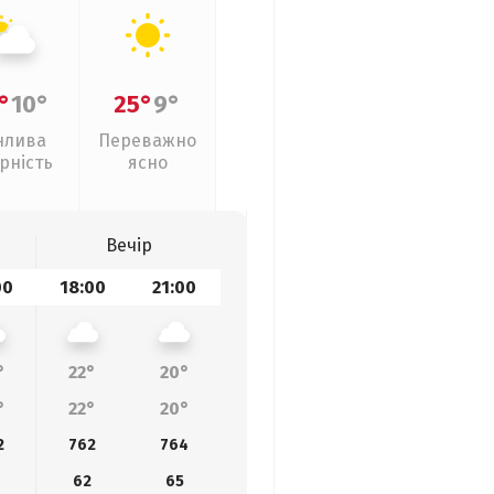
°
10°
25°
9°
нлива
Переважно
рність
ясно
Вечір
00
18:00
21:00
°
22°
20°
°
22°
20°
2
762
764
62
65