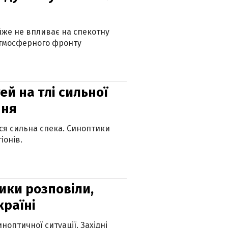
айже не впливає на спекотну
атмосферного фронту
й на тлі сильної
пня
ься сильна спека. Синоптики
іонів.
ики розповіли,
країні
оптичної ситуації. Західні