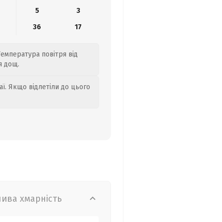
5
3
36
17
Температура повітря від
я дощ.
аї. Якщо відлетіли до цього
лива хмарність