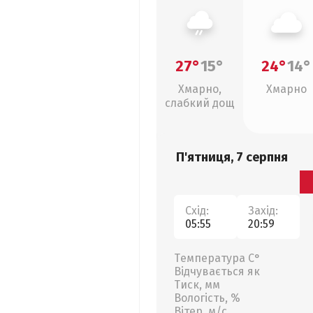
27°
15°
24°
14°
Хмарно,
Хмарно
слабкий дощ
П'ятниця, 7 серпня
Схід:
Захід:
05:55
20:59
Температура С°
Відчувається як
Тиск, мм
Вологість, %
Вітер, м/с