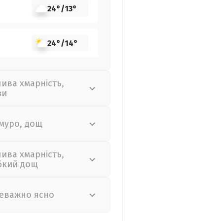
24°
/
13°
24°
/
14°
лива хмарність,
зи
муро, дощ
лива хмарність,
бкий дощ
еважно ясно