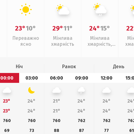
23°
10°
29°
11°
24°
15°
22
Переважно
Мінлива
Мінлива
Мі
ясно
хмарність
хмарність,
хма
слабкий дощ
Ніч
Ранок
День
00:00
03:00
06:00
09:00
12:00
15:
23°
24°
21°
24°
24°
24
23°
24°
21°
24°
24°
24
760
760
760
762
762
76
69
73
88
87
77
61