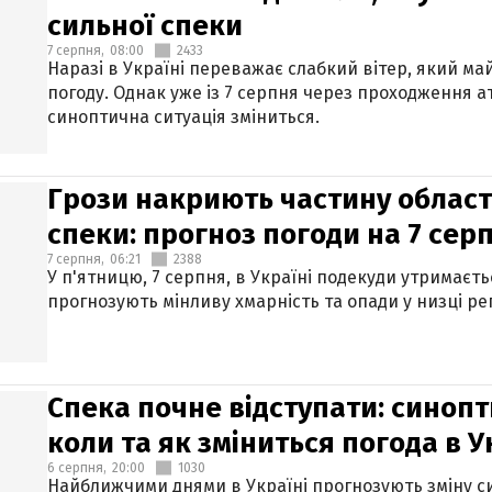
сильної спеки
7 серпня,
08:00
2433
Наразі в Україні переважає слабкий вітер, який м
погоду. Однак уже із 7 серпня через проходження 
синоптична ситуація зміниться.
Грози накриють частину областе
спеки: прогноз погоди на 7 сер
7 серпня,
06:21
2388
У п'ятницю, 7 серпня, в Україні подекуди утримаєт
прогнозують мінливу хмарність та опади у низці рег
Спека почне відступати: синопт
коли та як зміниться погода в У
6 серпня,
20:00
1030
Найближчими днями в Україні прогнозують зміну син