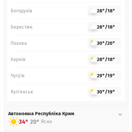
Богодухів
28°
/
18°
Берестин
28°
/
18°
Лозова
30°
/
20°
Харків
28°
/
18°
Чугуїв
29°
/
19°
Куп’янськ
30°
/
19°
Автономна Республіка Крим
34°
20°
Ясно