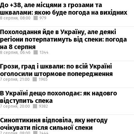
До +38, але місцями з грозами та
шквалами: якою буде погода на вихідних
8 серпня,
08:00
979
Похолодання йде в Україну, але деякі
регіони потерпатимуть від спеки: погода
на 8 серпня
8 серпня,
06:46
1344
Грози, град і шквали: по всій Україні
оголосили штормове попередження
7 серпня,
21:00
1965
В Україні дещо похолодає: як надовго
відступить спека
7 серпня,
20:00
9382
Синоптикиня відповіла, яку негоду
очікувати після сильної спеки
7 серпня,
08:00
2444