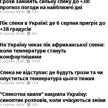
Грози замінять сильну спеку до +38:
прогноз погоди на найближчі дні
6 серпня,
08:00
3361
Пік спеки в Україні: де 6 серпня пригріє до
+38 градусів
6 серпня,
06:40
844
На Україну чекає пік африканської спеки:
коли температури стануть
комфортнішими
5 серпня,
20:00
11516
Спека не відступає: де будуть грози та чи
опуститься температура цього тижня
5 серпня,
08:00
1325
"Спекотна хвиля" накрила Україну:
синоптик розповів, коли очікуються зміни
4 серпня,
08:00
2351