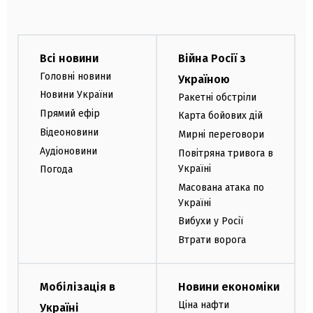
Всі новини
Війна Росії з
Головні новини
Україною
Новини України
Ракетні обстріли
Прямий ефір
Карта бойових дій
Відеоновини
Мирні переговори
Аудіоновини
Повітряна тривога в
Україні
Погода
Масована атака по
Україні
Вибухи у Росії
Втрати ворога
Мобілізація в
Новини економіки
Ціна нафти
Україні