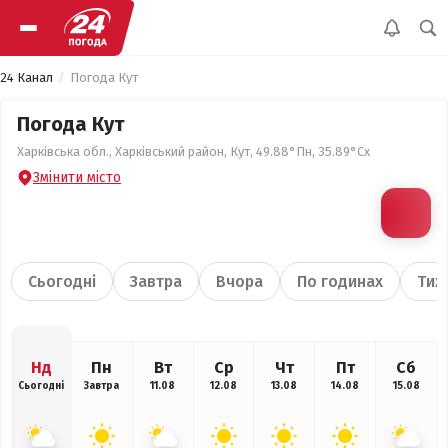
24 Канал
Погода Кут
Погода Кут
Харківська обл., Харківський район, Кут, 49.88°Пн, 35.89°Сх
Змінити місто
Сьогодні
Завтра
Вчора
По годинах
Тиж
Нд
Пн
Вт
Ср
Чт
Пт
Сб
Сьогодні
Завтра
11.08
12.08
13.08
14.08
15.08