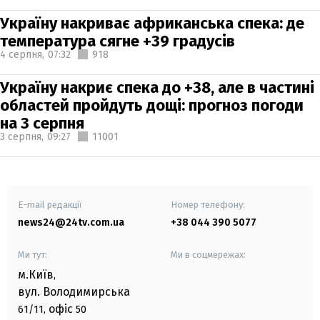
Україну накриває африканська спека: де
температура сягне +39 градусів
4 серпня,
07:32
918
Україну накриє спека до +38, але в частині
областей пройдуть дощі: прогноз погоди
на 3 серпня
3 серпня,
09:27
11001
E-mail редакції
Номер телефону:
news24@24tv.com.ua
+38 044 390 5077
Ми тут:
Ми в соцмережах:
м.Київ
,
вул. Володимирська
офіс
61/11,
50