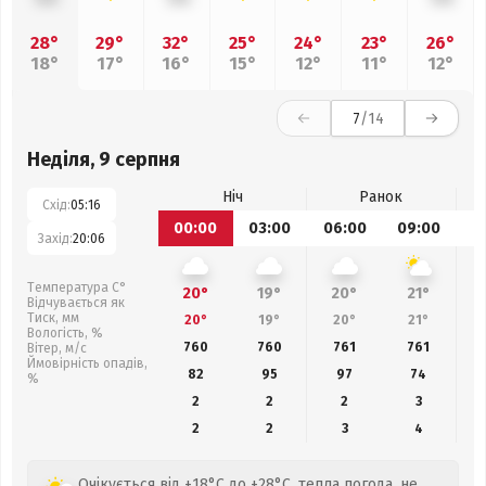
28°
29°
32°
25°
24°
23°
26°
18°
17°
16°
15°
12°
11°
12°
7
/14
Неділя, 9 серпня
Ніч
Ранок
Схід:
05:16
00:00
03:00
06:00
09:00
1
Захід:
20:06
Температура С°
20°
19°
20°
21°
Відчувається як
Тиск, мм
20°
19°
20°
21°
Вологість, %
760
760
761
761
Вітер, м/с
Ймовірність опадів,
82
95
97
74
%
2
2
2
3
2
2
3
4
Очікується від +18°C до +28°C, тепла погода, не