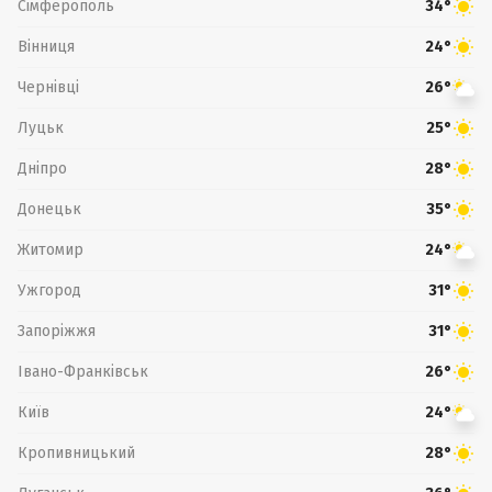
Сімферополь
34°
Вінниця
24°
Чернівці
26°
Луцьк
25°
Дніпро
28°
Донецьк
35°
Житомир
24°
Ужгород
31°
Запоріжжя
31°
Івано-Франківськ
26°
Київ
24°
Кропивницький
28°