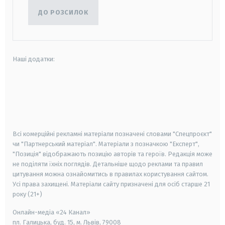
ДО РОЗСИЛОК
Наші додатки:
android
apple
smart tv
samsung smart tv
Всі комерційні рекламні матеріали позначені словами "Спецпроєкт"
чи "Партнерський матеріал". Матеріали з позначкою "Експерт",
"Позиція" відображають позицію авторів та героїв. Редакція може
не поділяти їхніх поглядів. Детальніше щодо реклами та правил
цитування можна ознайомитись в правилах користування сайтом.
Усі права захищені.
Матеріали сайту призначені для осіб старше
21
року (21+)
Онлайн-медіа «24 Канал»
пл. Галицька, буд. 15, м. Львів, 79008