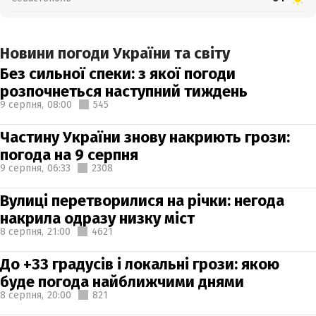
Новини погоди України та світу
Без сильної спеки: з якої погоди
розпочнеться наступний тиждень
9 серпня,
08:00
545
Частину України знову накриють грози:
погода на 9 серпня
9 серпня,
06:33
2308
Вулиці перетворилися на річки: негода
накрила одразу низку міст
8 серпня,
21:00
4621
До +33 градусів і локальні грози: якою
буде погода найближчими днями
8 серпня,
20:00
821