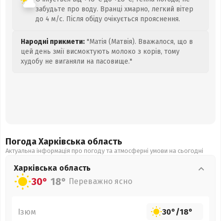
забудьте про воду. Вранці хмарно, легкий вітер
до 4 м/с. Після обіду очікується прояснення.
Народні прикмети:
"Матія (Матвія). Вважалося, що в
цей день змії висмоктують молоко з корів, тому
худобу не виганяли на пасовище."
Погода Харківська
область
Актуальна інформація про погоду та атмосферні умови на сьогодні
Харківська
область
30°
18°
Переважно ясно
Ізюм
30°
/
18°