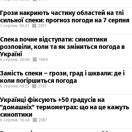
Грози накриють частину областей на тлі
сильної спеки: прогноз погоди на 7 серпня
7 серпня,
06:21
2397
Спека почне відступати: синоптики
розповіли, коли та як зміниться погода в
Україні
6 серпня,
20:00
1069
Замість спеки – грози, град і шквали: де і
коли погіршиться погода
6 серпня,
18:53
2132
Українці фіксують +50 градусів на
"домашніх" термометрах: що на це кажуть
синоптики
6 серпня,
16:46
2387