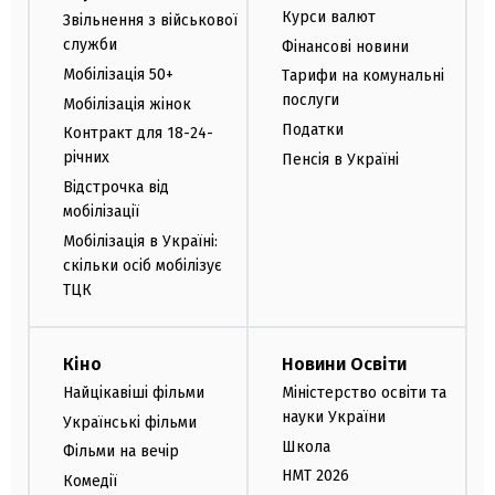
Курси валют
Звільнення з військової
служби
Фінансові новини
Мобілізація 50+
Тарифи на комунальні
послуги
Мобілізація жінок
Податки
Контракт для 18-24-
річних
Пенсія в Україні
Відстрочка від
мобілізації
Мобілізація в Україні:
скільки осіб мобілізує
ТЦК
Кіно
Новини Освіти
Найцікавіші фільми
Міністерство освіти та
науки України
Українські фільми
Школа
Фільми на вечір
НМТ 2026
Комедії