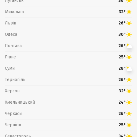
Луганськ
36°
Миколаїв
32°
Львів
26°
Одеса
30°
Полтава
26°
Рівне
25°
Суми
28°
Тернопіль
26°
Херсон
32°
Хмельницький
24°
Черкаси
26°
Чернігів
25°
Севастополь
34°